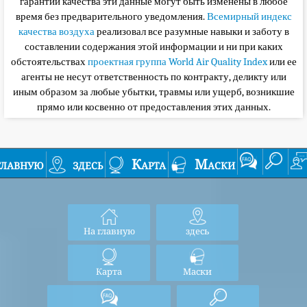
гарантии качества эти данные могут быть изменены в любое
время без предварительного уведомления.
Всемирный индекс
качества воздуха
реализовал все разумные навыки и заботу в
составлении содержания этой информации и ни при каких
обстоятельствах
проектная группа World Air Quality Index
или ее
агенты не несут ответственность по контракту, деликту или
иным образом за любые убытки, травмы или ущерб, возникшие
прямо или косвенно от предоставления этих данных.
главную
здесь
Карта
Маски
На главную
здесь
Карта
Маски