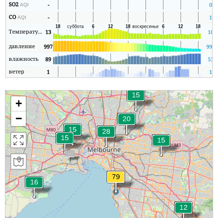
SO2
-
0
AQI
CO
-
1
AQI
Температура
13
10
давление
997
997
влажность
89
53
ветер
1
1
+
−