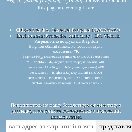
газ
), CO (
окись углерода
), O
(
озон
) and Weather data in
3
this page are coming from:
Citizen Weather Observer Program (CWOP/APRS)
Environment Protection Authority | EPA Victoria
Загрязнение воздуха на Brighton
Brighton общий индекс качества воздуха
составляет 79.
Brighton PM
(тонкодисперсных частиц) АКИ составляет
2.5
79. - Brighton PM
(вдыхаемых твердых частиц) АКИ
10
составляет 11. - Brighton NO
(диоксида азота) АКИ
2
составляет 4. - Brighton SO
(сернистый газ) АКИ
2
составляет 1. - Brighton O
(озон) АКИ составляет 8. -
3
Brighton CO (окись углерода) АКИ составляет 2. -
Подпишитесь на нашу бесплатную ежемесячную
рассылку и получайте уведомления о появлении
новых статей.
представля