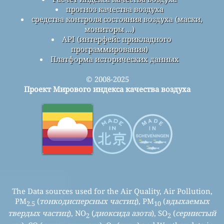
прогноз качества воздуха
средства контроля состояния воздуха (маски,
мониторы ...)
API (интерфейс прикладного
программирования)
Платформа исторических данных
© 2008-2025
Проект Мирового индекса качества воздуха
The Data sources used for the Air Quality, Air Pollution,
PM
(
тонкодисперсных частиц
), PM
(
вдыхаемых
2.5
10
твердых частиц
), NO
(
диоксида азота
), SO
(
сернистый
2
2