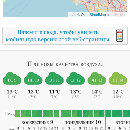
map ©
OpenStreetMap
contributors
Нажмите сюда, чтобы увидеть
мобильную версию этой веб-страницы.
Прогнозы
качества воздуха.
ВС 9
ПН 10
ВТ 11
СР 12
ЧТ 13
ПТ 14
13°C
12°C
11°C
13°C
14°C
12°C
11°C
7°C
7°C
8°C
7°C
10°C
PM
2.5
воскресенье 9
понедельник 10
вторн
0
3
6
9
12
15
18
21
0
3
6
9
12
15
18
21
0
3
6
9
час