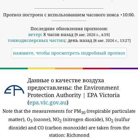
Прогноз построен с использованием часового пояса +10:00.
Последние обновления прогнозов:
ветер
: 8 часов назад
[9 авг. 2026 г., 4:59]
тонкодисперсных частиц
: день назад
[8 авг. 2026 г., 13:27]
нажмите, чтобы просмотреть подробный прогноз
Данные о качестве воздуха
предоставлены:
the Environment
Protection Authority | EPA Victoria
(
epa.vic.gov.au
)
Note that the measurements for PM
(respirable particulate
10
matter), O
(ozone), NO
(nitrogen dioxide), SO
(sulfur
3
2
2
dioxide) and CO (carbon monoxide) are taken from the
station:
Richmond