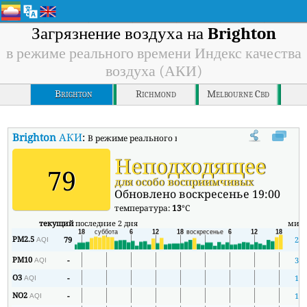
Загрязнение воздуха на
Brighton
в режиме реального времени Индекс качества
воздуха (АКИ)
Brighton
Richmond
Melbourne Cbd
Brighton
АКИ
:
В режиме реального времени Индекс качества возду
Неподходящее
79
для особо восприимчивых
Обновлено воскресенье 19:00
температура:
13
°C
текущий
последние 2 дня
мин
PM2.5
79
2
AQI
PM10
-
3
AQI
O3
-
1
AQI
NO2
-
1
AQI