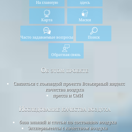
На главную
здесь
Карта
Маски
Часто задаваемые вопросы
Поиск
Обратная связь
Об этом проекте
Связаться с командой проекта Всемирный индекс
качества воздуха
пресса и СМИ
Исследование качества воздуха
база знаний и статьи по состоянию воздуха
Эксперименты с качеством воздуха