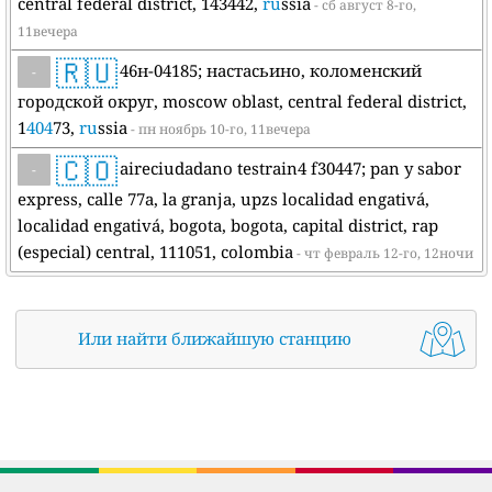
central federal district, 143442,
ru
ssia
- сб август 8-го,
11вечера
🇷🇺
46н-04185; настасьино, коломенский
-
городской округ, moscow oblast, central federal district,
1
404
73,
ru
ssia
- пн ноябрь 10-го, 11вечера
🇨🇴
aireciudadano testrain4 f30447; pan y sabor
-
express, calle 77a, la granja, upzs localidad engativá,
localidad engativá, bogota, bogota, capital district, rap
(especial) central, 111051, colombia
- чт февраль 12-го, 12ночи
Или найти ближайшую станцию