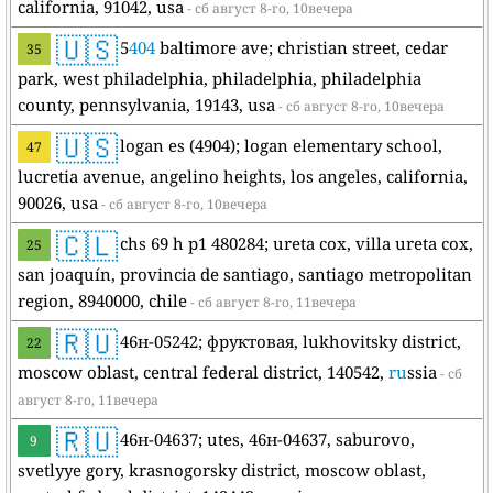
california, 91042, usa
- сб август 8-го, 10вечера
🇺🇸
5
404
baltimore ave; christian street, cedar
35
park, west philadelphia, philadelphia, philadelphia
county, pennsylvania, 19143, usa
- сб август 8-го, 10вечера
🇺🇸
logan es (4904); logan elementary school,
47
lucretia avenue, angelino heights, los angeles, california,
90026, usa
- сб август 8-го, 10вечера
🇨🇱
chs 69 h p1 480284; ureta cox, villa ureta cox,
25
san joaquín, provincia de santiago, santiago metropolitan
region, 8940000, chile
- сб август 8-го, 11вечера
🇷🇺
46н-05242; фруктовая, lukhovitsky district,
22
moscow oblast, central federal district, 140542,
ru
ssia
- сб
август 8-го, 11вечера
🇷🇺
46н-04637; utes, 46н-04637, saburovo,
9
svetlyye gory, krasnogorsky district, moscow oblast,