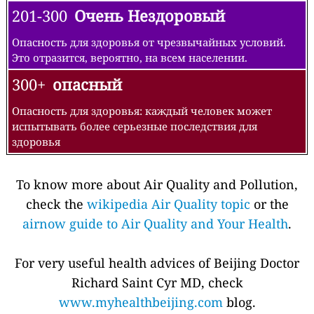
201-300
Очень Нездоровый
Опасность для здоровья от чрезвычайных условий.
Это отразится, вероятно, на всем населении.
300+
опасный
Опасность для здоровья: каждый человек может
испытывать более серьезные последствия для
здоровья
To know more about Air Quality and Pollution,
check the
wikipedia Air Quality topic
or the
airnow guide to Air Quality and Your Health
.
For very useful health advices of Beijing Doctor
Richard Saint Cyr MD, check
www.myhealthbeijing.com
blog.