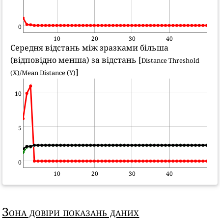
0
10
20
30
40
Середня відстань між зразками більша
(відповідно менша) за відстань [
Distance Threshold
]
(X)/Mean Distance (Y)
10
5
0
10
20
30
40
Зона довіри показань даних