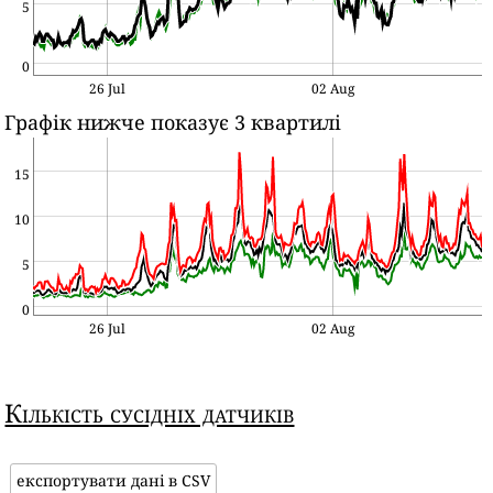
5
0
26 Jul
02 Aug
Графік нижче показує 3 квартилі
15
10
5
0
26 Jul
02 Aug
Кількість сусідніх датчиків
експортувати дані в CSV