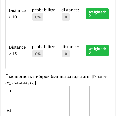
probability:
distance:
Distance
weighted:
0
> 10
0%
0
probability:
distance:
Distance
weighted:
0
> 15
0%
0
Ймовірність вибірок більша за відстань [
Distance
]
(X)/Probability (Y)
1
0.5