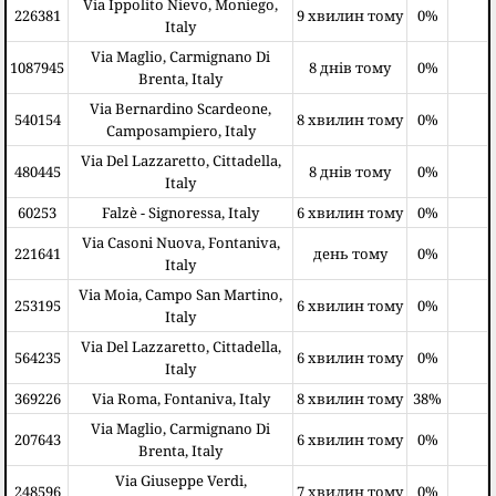
Via Ippolito Nievo, Moniego,
226381
9 хвилин тому
0%
Italy
Via Maglio, Carmignano Di
1087945
8 днів тому
0%
Brenta, Italy
Via Bernardino Scardeone,
540154
8 хвилин тому
0%
Camposampiero, Italy
Via Del Lazzaretto, Cittadella,
480445
8 днів тому
0%
Italy
60253
Falzè - Signoressa, Italy
6 хвилин тому
0%
Via Casoni Nuova, Fontaniva,
221641
день тому
0%
Italy
Via Moia, Campo San Martino,
253195
6 хвилин тому
0%
Italy
Via Del Lazzaretto, Cittadella,
564235
6 хвилин тому
0%
Italy
369226
Via Roma, Fontaniva, Italy
8 хвилин тому
38%
Via Maglio, Carmignano Di
207643
6 хвилин тому
0%
Brenta, Italy
Via Giuseppe Verdi,
248596
7 хвилин тому
0%