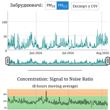
Забруднювачі:
PM
PM
Експорт у CSV
10
2.5
100
50
0
Jun 2026
Jul 2026
Aug 2026
Concentration: Signal to Noise Ratio
(8 hours moving average)
40%
20%
0%