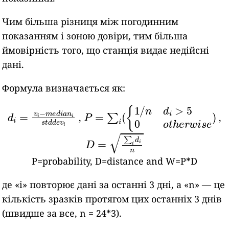
Чим більша різниця між погодинним
показанням і зоною довіри, тим більша
ймовірність того, що станція видає недійсні
дані.
Формула визначається як:
d
i
=
v
i
−
m
e
d
i
a
n
i
P
s
=
t
d
∑
d
i
(
e
{
v
1
i
/
n
d
i
>
5
0
o
t
h
e
r
w
i
s
e
)
,
,
D
=
∑
i
d
i
n
P=probability, D=distance and W=P*D
де «i» повторює дані за останні 3 дні, а «n» — це
кількість зразків протягом цих останніх 3 днів
(швидше за все, n = 24*3).