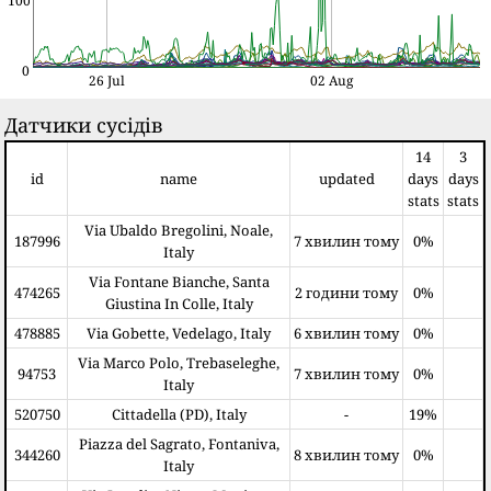
100
0
26 Jul
02 Aug
Датчики сусідів
14
3
id
name
updated
days
days
stats
stats
Via Ubaldo Bregolini, Noale,
187996
7 хвилин тому
0%
Italy
Via Fontane Bianche, Santa
474265
2 години тому
0%
Giustina In Colle, Italy
478885
Via Gobette, Vedelago, Italy
6 хвилин тому
0%
Via Marco Polo, Trebaseleghe,
94753
7 хвилин тому
0%
Italy
520750
Cittadella (PD), Italy
-
19%
Piazza del Sagrato, Fontaniva,
344260
8 хвилин тому
0%
Italy