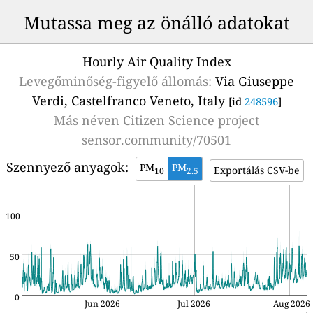
Mutassa meg az önálló adatokat
Hourly Air Quality Index
Levegőminőség-figyelő állomás:
Via Giuseppe
Verdi, Castelfranco Veneto, Italy
[id
248596
]
Más néven
Citizen Science project
sensor.community/70501
Szennyező anyagok:
PM
PM
Exportálás CSV-be
10
2.5
100
50
0
Jun 2026
Jul 2026
Aug 2026