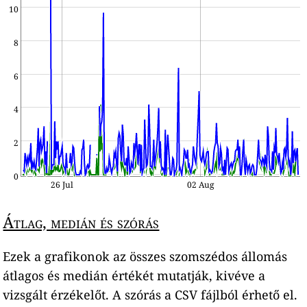
10
8
6
4
2
0
26 Jul
02 Aug
Átlag, medián és szórás
Ezek a grafikonok az összes szomszédos állomás
átlagos és medián értékét mutatják, kivéve a
vizsgált érzékelőt. A szórás a CSV fájlból érhető el.