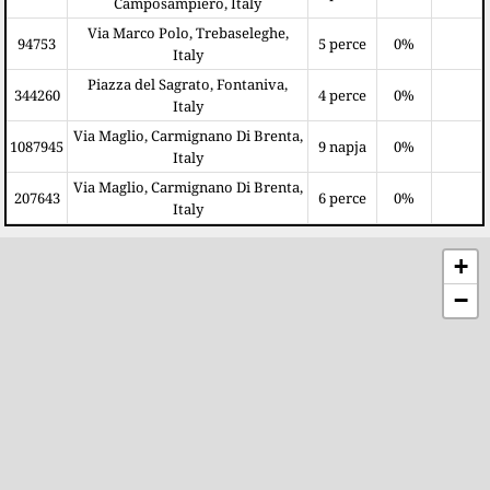
Camposampiero, Italy
Via Marco Polo, Trebaseleghe,
94753
5 perce
0%
Italy
Piazza del Sagrato, Fontaniva,
344260
4 perce
0%
Italy
Via Maglio, Carmignano Di Brenta,
1087945
9 napja
0%
Italy
Via Maglio, Carmignano Di Brenta,
207643
6 perce
0%
Italy
+
−