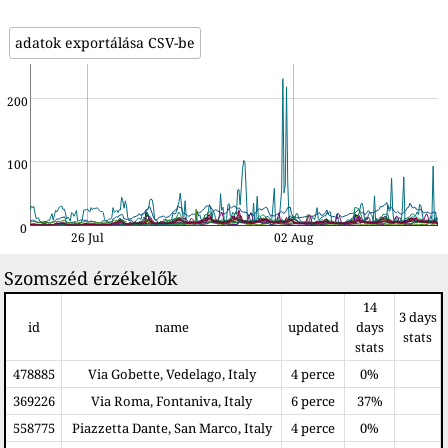
adatok exportálása CSV-be
200
100
0
26 Jul
02 Aug
Szomszéd érzékelők
14
3 days
id
name
updated
days
stats
stats
478885
Via Gobette, Vedelago, Italy
4 perce
0%
369226
Via Roma, Fontaniva, Italy
6 perce
37%
558775
Piazzetta Dante, San Marco, Italy
4 perce
0%