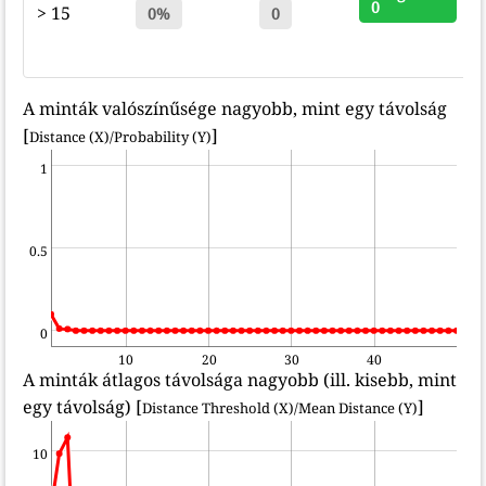
0
> 15
0%
0
A minták valószínűsége nagyobb, mint egy távolság
[
]
Distance (X)/Probability (Y)
1
0.5
0
10
20
30
40
A minták átlagos távolsága nagyobb (ill. kisebb, mint
egy távolság) [
]
Distance Threshold (X)/Mean Distance (Y)
10