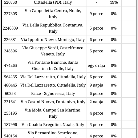
520750
Cittadella (PD), Italy
-
19%
Via Cappelletta Centro, Noale,
227305
9 perce
0%
Italy
Via Della Repubblica, Fontaniva,
2246809
5 perce
0%
Italy
226381
Via Ippolito Nievo, Moniego, Italy
6 perce
0%
Via Giuseppe Verdi, Castelfranco
248596
5 perce
0%
Veneto, Italy
Via Fontane Bianche, Santa
474265
egy órája
0%
Giustina In Colle, Italy
564235
Via Del Lazzaretto, Cittadella, Italy
6 perce
0%
480445
Via Del Lazzaretto, Cittadella, Italy
9 napja
0%
60253
Falzè - Signoressa, Italy
6 perce
0%
221641
Via Casoni Nuova, Fontaniva, Italy
2 napja
0%
Via Moia, Campo San Martino,
253195
4 perce
0%
Italy
187996
Via Ubaldo Bregolini, Noale, Italy
5 perce
0%
Via Bernardino Scardeone,
540154
4 perce
0%