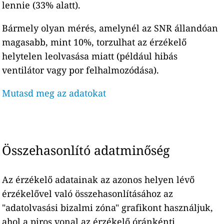
lennie (33% alatt).
Bármely olyan mérés, amelynél az SNR állandóan
magasabb, mint 10%, torzulhat az érzékelő
helytelen leolvasása miatt (például hibás
ventilátor vagy por felhalmozódása).
Mutasd meg az adatokat
Összehasonlító adatminőség
Az érzékelő adatainak az azonos helyen lévő
érzékelővel való összehasonlításához az
"adatolvasási bizalmi zóna" grafikont használjuk,
ahol a piros vonal az érzékelő óránkénti