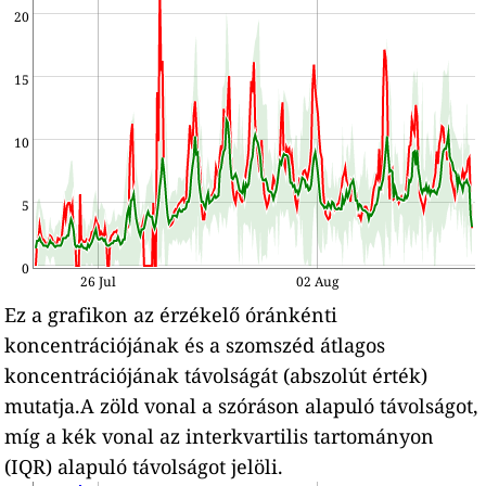
20
15
10
5
0
26 Jul
02 Aug
Ez a grafikon az érzékelő óránkénti
koncentrációjának és a szomszéd átlagos
koncentrációjának távolságát (abszolút érték)
mutatja.A zöld vonal a szóráson alapuló távolságot,
míg a kék vonal az interkvartilis tartományon
(IQR) alapuló távolságot jelöli.