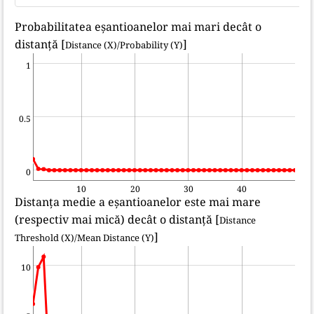
Probabilitatea eșantioanelor mai mari decât o
distanță [
]
Distance (X)/Probability (Y)
1
0.5
0
10
20
30
40
Distanța medie a eșantioanelor este mai mare
(respectiv mai mică) decât o distanță [
Distance
]
Threshold (X)/Mean Distance (Y)
10