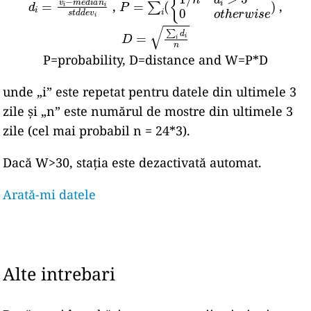
,
,
D
=
∑
i
d
i
n
P=probability, D=distance and W=P*D
unde „i” este repetat pentru datele din ultimele 3
zile și „n” este numărul de mostre din ultimele 3
zile (cel mai probabil n = 24*3).
Dacă W>30, stația este dezactivată automat.
Arată-mi datele
Alte intrebari