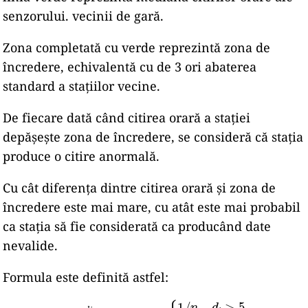
senzorului. vecinii de gară.
Zona completată cu verde reprezintă zona de
încredere, echivalentă cu de 3 ori abaterea
standard a stațiilor vecine.
De fiecare dată când citirea orară a stației
depășește zona de încredere, se consideră că stația
produce o citire anormală.
Cu cât diferența dintre citirea orară și zona de
încredere este mai mare, cu atât este mai probabil
ca stația să fie considerată ca producând date
nevalide.
Formula este definită astfel:
d
i
=
v
i
−
m
e
d
i
a
n
i
P
s
t
=
d
∑
d
i
e
(
{
v
1
i
/
n
d
i
>
5
0
o
t
h
e
r
w
i
s
e
)