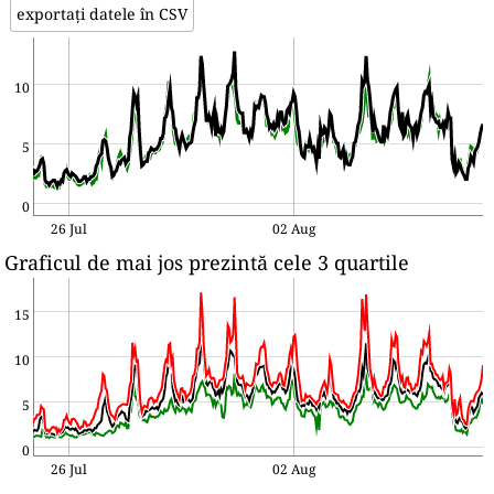
exportați datele în CSV
10
5
0
26 Jul
02 Aug
Graficul de mai jos prezintă cele 3 quartile
15
10
5
0
26 Jul
02 Aug