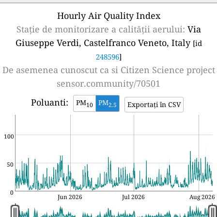
Hourly Air Quality Index
Stație de monitorizare a calității aerului:
Via
Giuseppe Verdi, Castelfranco Veneto, Italy
[id
248596
]
De asemenea cunoscut ca si
Citizen Science project
sensor.community/70501
Poluanti:
PM
PM
Exportați în CSV
10
2.5
100
50
0
Jun 2026
Jul 2026
Aug 2026