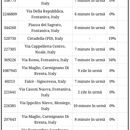
558775
7 minute în urmă
0%
Italy
Via Della Repubblica,
2246809
6 minute în urmă
0%
Fontaniva, Italy
Piazza del Sagrato,
344260
8 minute în urmă
0%
Fontaniva, Italy
520750
Cittadella (PD), Italy
-
19%
Via Cappelletta Centro,
227305
7 minute în urmă
0%
Noale, Italy
369226
Via Roma, Fontaniva, Italy
7 minute în urmă
34%
Via Maglio, Carmignano Di
1087945
9 zile în urmă
0%
Brenta, Italy
60253
Falzè - Signoressa, Italy
7 minute în urmă
0%
Via Casoni Nuova, Fontaniva,
221641
2 zile în urmă
0%
Italy
Via Ippolito Nievo, Moniego,
226381
10 minute în urmă
0%
Italy
Via Maglio, Carmignano Di
207643
8 minute în urmă
0%
Brenta, Italy
Via Bernardino Scardeone,