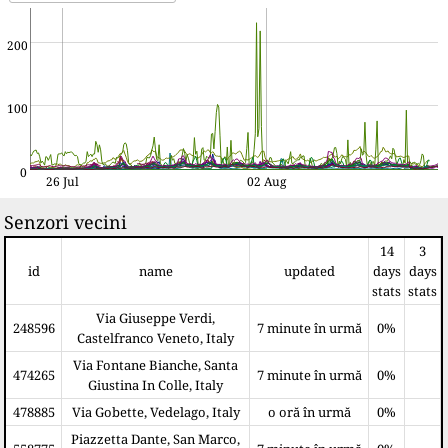
200
100
0
26 Jul
02 Aug
Senzori vecini
14
3
id
name
updated
days
days
stats
stats
Via Giuseppe Verdi,
248596
7 minute în urmă
0%
Castelfranco Veneto, Italy
Via Fontane Bianche, Santa
474265
7 minute în urmă
0%
Giustina In Colle, Italy
478885
Via Gobette, Vedelago, Italy
o oră în urmă
0%
Piazzetta Dante, San Marco,