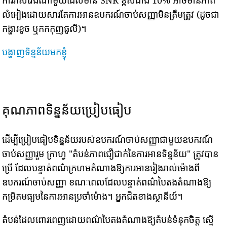
លំអៀងដោយសារតែការអានឧបករណ៍ចាប់សញ្ញាមិនត្រឹមត្រូវ (ដូចជា
កង្ហារខូច ឬកកកុញធូលី)។
បង្ហាញទិន្នន័យមកខ្ញុំ
គុណភាពទិន្នន័យប្រៀបធៀប
ដើម្បីប្រៀបធៀបទិន្នន័យរបស់ឧបករណ៍ចាប់សញ្ញាជាមួយឧបករណ៍
ចាប់សញ្ញារួម ក្រាហ្វ "តំបន់ភាពជឿជាក់នៃការអានទិន្នន័យ" ត្រូវបាន
ប្រើ ដែលបន្ទាត់ពណ៌ក្រហមតំណាងឱ្យការអានរៀងរាល់ម៉ោងពី
ឧបករណ៍ចាប់សញ្ញា ខណៈពេលដែលបន្ទាត់ពណ៌បៃតងតំណាងឱ្យ
កម្រិតមធ្យមនៃការអានប្រចាំម៉ោង។ អ្នកជិតខាងស្ថានីយ៍។
តំបន់ដែលពោរពេញដោយពណ៌បៃតងតំណាងឱ្យតំបន់ទំនុកចិត្ត ស្មើ