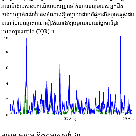
រាល់ម៉ោងរបស់ឧបករណ៍ចាប់សញ្ញាទៅកំហាប់មធ្យមរបស់អ្នកជិត
ខាង។បន្ទាត់ពណ៌បៃតងតំណាងឱ្យចម្ងាយដោយផ្អែកលើគម្លាតស្តង់ដារ
ខណៈដែលបន្ទាត់ពណ៌ខៀវតំណាងឱ្យចម្ងាយដោយផ្អែកលើជួរ
interquartile (IQR) ។
10
8
6
4
2
0
02 Aug
09 Aug
មធ្យម មធ្យម និងគម្លាតស្តង់ដារ