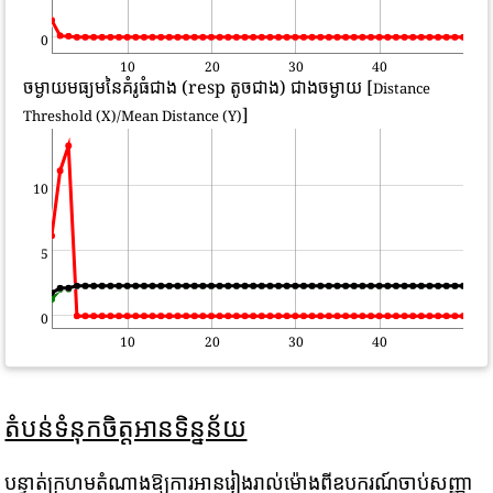
0
10
20
30
40
ចម្ងាយមធ្យមនៃគំរូធំជាង (resp តូចជាង) ជាងចម្ងាយ [
Distance
]
Threshold (X)/Mean Distance (Y)
10
5
0
10
20
30
40
តំបន់ទំនុកចិត្តអានទិន្នន័យ
បន្ទាត់ក្រហមតំណាងឱ្យការអានរៀងរាល់ម៉ោងពីឧបករណ៍ចាប់សញ្ញា