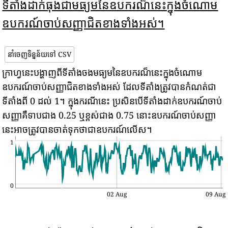
ទីតាំងដាក់ធុងជាមធ្យមនៃឧបករណ៏នេះក្នុងចំណោម
ឧបករណ៍ចាប់សញ្ញាជិតខាងទាំងអស់។
នាំចេញទិន្នន័យទៅ CSV
ក្រាហ្វនេះបង្ហាញពីទីតាំងចងមធ្យមនៃឧបករណ៏នេះក្នុងចំណោម
ឧបករណ៍ចាប់សញ្ញាជិតខាងទាំងអស់ ដែលទីតាំងត្រូវបានកំណត់ជា
ទីតាំងពី 0 ដល់ 1។ ក្នុងករណីនេះ ប្រសិនបើទីតាំងដាក់ឧបករណ៍ចាប់
សញ្ញាគឺទាបជាង 0.25 ឬខ្ពស់ជាង 0.75 នោះឧបករណ៍ចាប់សញ្ញា
នេះអាចត្រូវបានចាត់ទុកថាជាឧបករណ៍លើស។
1
0
02 Aug
09 Aug