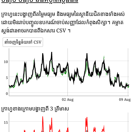
ក្រាហ្វនេះបង្ហាញពីតម្លៃមធ្យម និងមធ្យមនៃស្ថានីយជិតខាងទាំងអស់
ដោយមិនរាប់បញ្ចូលឧបករណ៍ចាប់សញ្ញាដែលកំពុងសិក្សា។ គម្លាត
ស្តង់ដារអាចរកបានពីឯកសារ CSV ។
នាំចេញទិន្នន័យទៅ CSV
10
5
0
02 Aug
09 Aug
ក្រាហ្វខាងក្រោមបង្ហាញពី 3 ត្រីមាស
15