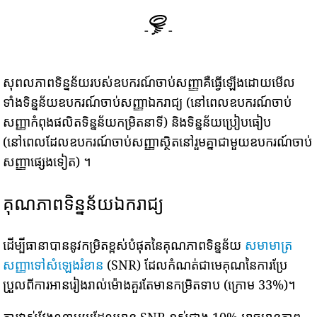
-
-
សុពលភាពទិន្នន័យរបស់ឧបករណ៍ចាប់សញ្ញាគឺធ្វើឡើងដោយមើល
ទាំងទិន្នន័យឧបករណ៍ចាប់សញ្ញាឯករាជ្យ (នៅពេលឧបករណ៍ចាប់
សញ្ញាកំពុងផលិតទិន្នន័យកម្រិតនាទី) និងទិន្នន័យប្រៀបធៀប
(នៅពេលដែលឧបករណ៍ចាប់សញ្ញាស្ថិតនៅរួមគ្នាជាមួយឧបករណ៍ចាប់
សញ្ញាផ្សេងទៀត) ។
គុណភាពទិន្នន័យឯករាជ្យ
ដើម្បីធានាបាននូវកម្រិតខ្ពស់បំផុតនៃគុណភាពទិន្នន័យ
សមាមាត្រ
សញ្ញាទៅសំឡេងរំខាន
(SNR) ដែលកំណត់ជាមេគុណនៃការប្រែ
ប្រួលពីការអានរៀងរាល់ម៉ោងគួរតែមានកម្រិតទាប (ក្រោម 33%)។
ការវាស់វែងណាមួយដែលមាន SNR ខ្ពស់ជាង 10% អាចមានភាព