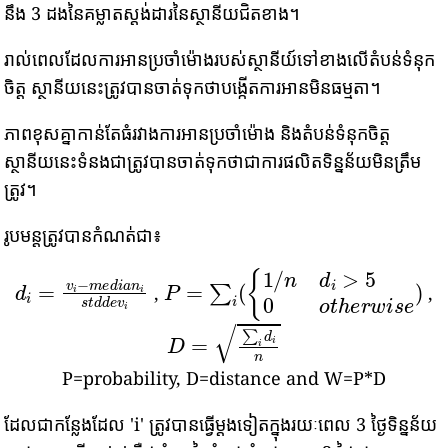
នឹង 3 ដងនៃគម្លាតស្តង់ដារនៃស្ថានីយជិតខាង។
រាល់ពេលដែលការអានប្រចាំម៉ោងរបស់ស្ថានីយ៍ទៅខាងលើតំបន់ទំនុក
ចិត្ត ស្ថានីយនេះត្រូវបានចាត់ទុកថាបង្កើតការអានមិនធម្មតា។
ភាពខុសគ្នាកាន់តែធំរវាងការអានប្រចាំម៉ោង និងតំបន់ទំនុកចិត្ត
ស្ថានីយនេះទំនងជាត្រូវបានចាត់ទុកថាជាការផលិតទិន្នន័យមិនត្រឹម
ត្រូវ។
រូបមន្តត្រូវបានកំណត់ជា៖
d
i
=
v
i
−
m
e
d
i
a
n
i
P
s
=
t
d
∑
d
i
(
e
{
v
1
i
/
n
d
i
>
5
0
o
t
h
e
r
w
i
s
e
)
,
,
D
=
∑
i
d
i
n
P=probability, D=distance and W=P*D
ដែលជាកន្លែងដែល 'i' ត្រូវបានធ្វើម្តងទៀតក្នុងរយៈពេល 3 ថ្ងៃទិន្នន័យ