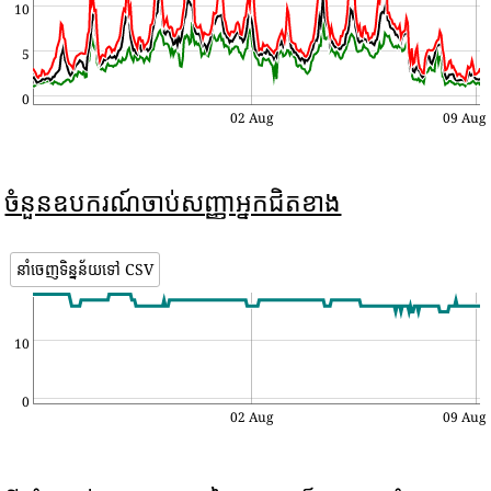
10
5
0
02 Aug
09 Aug
ចំនួនឧបករណ៍ចាប់សញ្ញាអ្នកជិតខាង
នាំចេញទិន្នន័យទៅ CSV
10
0
02 Aug
09 Aug