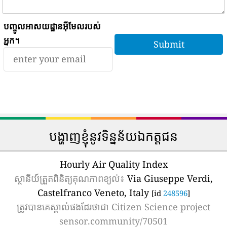
បញ្ចូលអាសយដ្ឋានអ៊ីមែលរបស់
អ្នក។
បង្ហាញខ្ញុំនូវទិន្នន័យឯកត្តជន
Hourly Air Quality Index
ស្ថានីយ៍ត្រួតពិនិត្យគុណភាពខ្យល់៖
Via Giuseppe Verdi,
Castelfranco Veneto, Italy
[id
248596
]
ត្រូវបានគេស្គាល់ផងដែរថាជា
Citizen Science project
sensor.community/70501