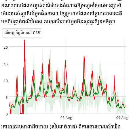
ខណៈពេលដែលបន្ទាត់ពណ៌បៃតងតំណាងឱ្យមធ្យមនៃការអានប្រចាំ
ម៉ោងរបស់ស្ថានីយ៍អ្នកជិតខាង។ ខ្សែក្រហមដែលនៅឆ្ងាយជាងនេះគឺ
មកពីបន្ទាត់ពណ៌បៃតង ឧបករណ៏របស់អ្នកមិនសូវគួរឱ្យទុកចិត្ត។
នាំចេញទិន្នន័យទៅ CSV
20
15
10
5
0
02 Aug
09 Aug
ក្រាហ្វនេះបង្ហាញពីចម្ងាយ (តម្លៃដាច់ខាត) ពីការផ្តោតអារម្មណ៍រៀង