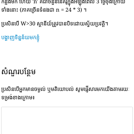
កន្លងមក ហើយ 'n' គឺជាចំនួននៃគំរូក្នុងអំឡុងពេល 3 ថ្ងៃចុងក្រោយ
ទាំងនោះ (ភាគច្រើនទំនងជា n = 24 * 3) ។
ប្រសិនបើ W>30 ស្ថានីយ៍ត្រូវបានបិទដោយស្វ័យប្រវត្តិ។
បង្ហាញទិន្នន័យមកខ្ញុំ
សំណួរបន្ថែម
ប្រសិនបើអ្នកមានចម្ងល់ ឬមតិយោបល់ សូមផ្ញើសារមកយើងតាមរយៈ
ទម្រង់ខាងក្រោម៖