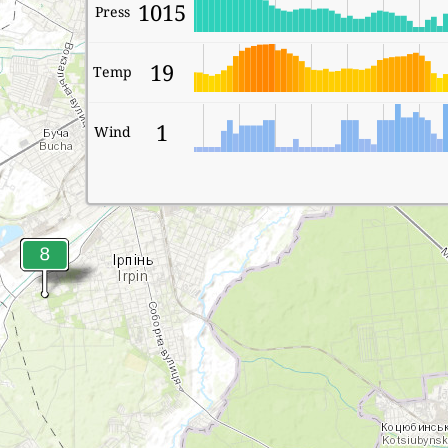
1015
Press
19
Temp
1
Wind