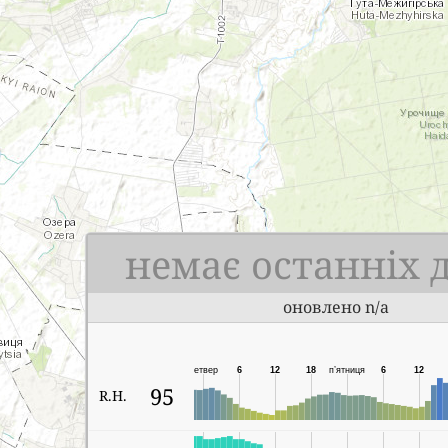
немає останніх 
оновлено n/a
четвер
6
12
18
п’ятниця
6
12
95
R.H.