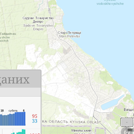
даних
18
субота
6
95
33