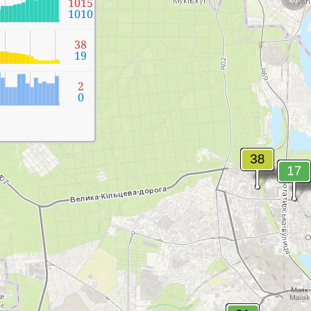
1015
1010
38
19
2
0