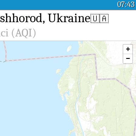
07:43
shhorod, Ukraine
🇺🇦
сі (AQI)
+
−