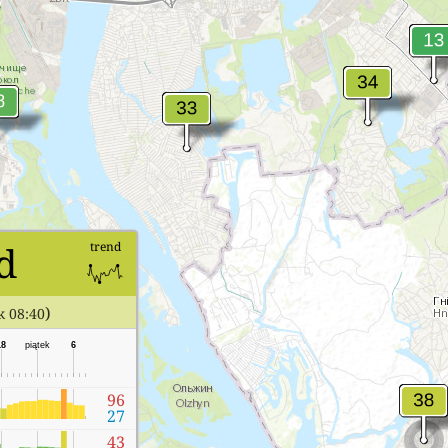
d
trend
)
k 08:40
18
piątek
6
96
27
43