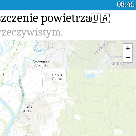
08:45
szczenie powietrza
🇺🇦
 rzeczywistym.
+
−