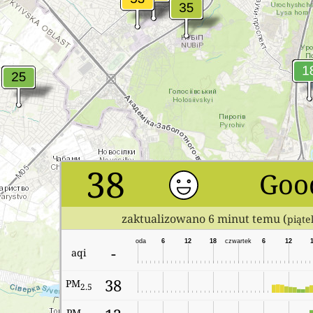
38
Goo
zaktualizowano 6 minut temu (
piąte
środa
6
12
18
czwartek
6
12
-
aqi
38
PM
2.5
PM