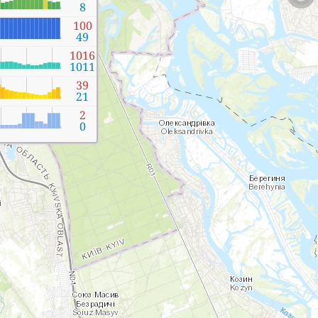
8
100
49
1016
1011
39
21
2
0