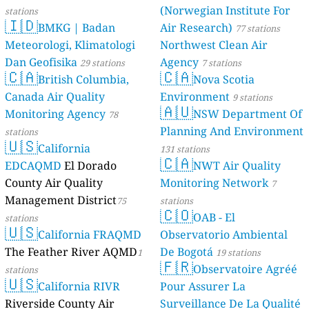
(Norwegian Institute For
stations
🇮🇩
BMKG | Badan
Air Research)
77 stations
Meteorologi, Klimatologi
Northwest Clean Air
Dan Geofisika
Agency
29 stations
7 stations
🇨🇦
🇨🇦
British Columbia,
Nova Scotia
Canada Air Quality
Environment
9 stations
🇦🇺
Monitoring Agency
NSW Department Of
78
Planning And Environment
stations
🇺🇸
California
131 stations
🇨🇦
EDCAQMD
El Dorado
NWT Air Quality
County Air Quality
Monitoring Network
7
Management District
75
stations
🇨🇴
OAB - El
stations
🇺🇸
California FRAQMD
Observatorio Ambiental
The Feather River AQMD
De Bogotá
1
19 stations
🇫🇷
Observatoire Agréé
stations
🇺🇸
California RIVR
Pour Assurer La
Riverside County Air
Surveillance De La Qualité