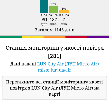
17%
1%
0..50
50..100
100..150
951
187
7
днів
днів
днів
Загалом 1145 днів
Станція моніторингу якості повітря
[
]
281
Дані надані
LUN City Air (ЛУН Місто Air)
misto.lun.ua/air
Перегляньте всі станції моніторингу якості
повітря з LUN City Air (ЛУН Місто Air) на
карті