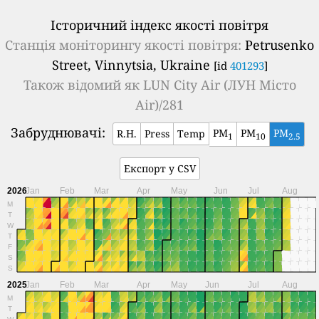
Історичний індекс якості повітря
Станція моніторингу якості повітря:
Petrusenko
Street, Vinnytsia, Ukraine
[id
401293
]
Також відомий як
LUN City Air (ЛУН Місто
Air)/281
Забруднювачі:
PM
PM
PM
R.H.
Press
Temp
1
10
2.5
Експорт у CSV
2026
Jan
Feb
Mar
Apr
May
Jun
Jul
Aug
M
T
W
T
F
S
S
2025
Jan
Feb
Mar
Apr
May
Jun
Jul
Aug
M
T
W