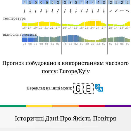
4
5
6
6
6
5
3
3
3
3
4
4
4
4
3
2
2
2
2
температура
18°
17°
19°
22°
21°
21°
17°
16°
14°
12°
18°
22°
24°
24°
17°
15°
14°
13°
20°
відносна вологість
94
95
78
65
65
61
69
75
83
82
59
40
33
33
52
59
62
68
50
Прогноз побудовано з використанням часового
поясу: Europe/Kyiv
🇬🇧
Переклад на інші мови:
Історичні Дані Про Якість Повітря