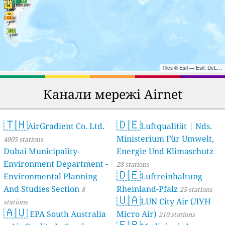
Tiles © Esri — Esri, DeLorme, NAVTEQ, TomTom, Intermap, iPC, USGS, FAO, NPS, NRCAN, GeoBase, Kadaster NL, Ordnance Survey, Esri Japan, METI, Esri China (Hong Kong), and the GIS User Community
Канали мережі Airnet
🇹🇭
🇩🇪
AirGradient Co. Ltd.
Luftqualität | Nds.
Ministerium Für Umwelt,
4005 stations
Dubai Municipality-
Energie Und Klimaschutz
Environment Department -
28 stations
🇩🇪
Environmental Planning
Luftreinhaltung
And Studies Section
Rheinland-Pfalz
8
25 stations
🇺🇦
LUN City Air (ЛУН
stations
🇦🇺
EPA South Australia
Місто Air)
210 stations
🇫🇷