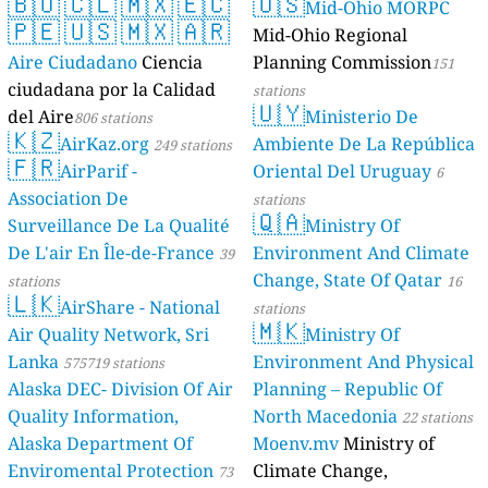
🇧🇴
🇨🇱
🇲🇽
🇪🇨
🇺🇸
Mid-Ohio MORPC
🇵🇪
🇺🇸
🇲🇽
🇦🇷
Mid-Ohio Regional
Aire Ciudadano
Ciencia
Planning Commission
151
ciudadana por la Calidad
stations
🇺🇾
del Aire
Ministerio De
806 stations
🇰🇿
AirKaz.org
Ambiente De La República
249 stations
🇫🇷
AirParif -
Oriental Del Uruguay
6
Association De
stations
🇶🇦
Surveillance De La Qualité
Ministry Of
De L'air En Île-de-France
Environment And Climate
39
Change, State Of Qatar
stations
16
🇱🇰
AirShare - National
stations
🇲🇰
Air Quality Network, Sri
Ministry Of
Lanka
Environment And Physical
575719 stations
Alaska DEC- Division Of Air
Planning – Republic Of
Quality Information,
North Macedonia
22 stations
Alaska Department Of
Moenv.mv
Ministry of
Enviromental Protection
Climate Change,
73