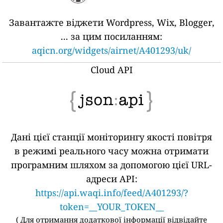
Завантажте віджети Wordpress, Wix, Blogger,
... за цим посиланням:
aqicn.org/widgets/airnet/A401293/uk/
Cloud API
Дані цієї станції моніторингу якості повітря
в режимі реального часу можна отримати
програмним шляхом за допомогою цієї URL-
адреси API:
https://api.waqi.info/feed/A401293/?
token=__YOUR_TOKEN__
(
Для отримання додаткової інформації відвідайте