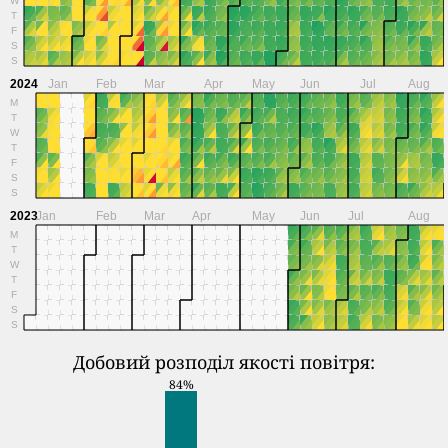
T
F
S
S
2024
Jan
Feb
Mar
Apr
May
Jun
Jul
Aug
M
T
W
T
F
S
S
2023
Jan
Feb
Mar
Apr
May
Jun
Jul
Aug
M
T
W
T
F
S
S
Добовий розподіл якості повітря:
84%