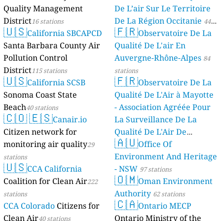
Quality Management
De L’air Sur Le Territoire
District
De La Région Occitanie
16 stations
44
🇺🇸
🇫🇷
California SBCAPCD
Observatoire De La
stations
Santa Barbara County Air
Qualité De L'air En
Pollution Control
Auvergne-Rhône-Alpes
84
District
115 stations
stations
🇺🇸
🇫🇷
California SCSB
Observatoire De La
Sonoma Coast State
Qualité De L'Air à Mayotte
Beach
- Association Agréée Pour
40 stations
🇨🇴
🇪🇸
Canair.io
La Surveillance De La
Citizen network for
Qualité De L'Air De
🇦🇺
monitoring air quality
Mayotte
Office Of
29
4 stations
Environment And Heritage
stations
🇺🇸
CCA California
- NSW
97 stations
🇴🇲
Coalition for Clean Air
Oman Environment
222
Authority
stations
62 stations
🇨🇦
CCA Colorado
Citizens for
Ontario MECP
Clean Air
Ontario Ministry of the
40 stations