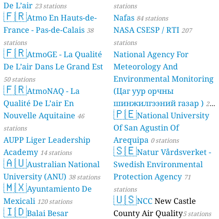
De L’air
23 stations
stations
🇫🇷
Atmo En Hauts-de-
Nafas
84 stations
France - Pas-de-Calais
NASA CSESP / RTI
38
207
stations
stations
🇫🇷
AtmoGE - La Qualité
National Agency For
De L’air Dans Le Grand Est
Meteorology And
Environmental Monitoring
50 stations
🇫🇷
AtmoNAQ - La
(Цаг уур орчны
Qualité De L’air En
шинжилгээний газар )
21
🇵🇪
Nouvelle Aquitaine
National University
46
stations
Of San Agustin Of
stations
AUPP Liger Leadership
Arequipa
0 stations
🇸🇪
Academy
Natur Vårdsverket -
14 stations
🇦🇺
Australian National
Swedish Environmental
University (ANU)
Protection Agency
38 stations
71
🇲🇽
Ayuntamiento De
stations
🇺🇸
Mexicali
NCC
New Castle
120 stations
🇮🇩
Balai Besar
County Air Quality
5 stations