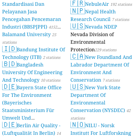
🇫🇷
Standardisasi Dan
NebuleAir
192 stations
🇳🇵
Pelayanan Jasa
Nepal Health
Pencegahan Pencemaran
Research Council
7 stations
🇺🇸
Industri (BBSPJPPI)
Nevada NDEP
4152
Balamand University
Nevada Division of
stations
25
Environmental
stations
🇮🇩
Bandung Institute Of
Protection
229 stations
🇨🇦
Technology (ITB)
New Foundland And
2 stations
🇧🇩
Bangladesh
Labrador Department Of
University Of Engineering
Environment And
And Technology
Conservation
10 stations
7 stations
🇩🇪
🇺🇸
Bayern State Office
New York State
For The Environment
Department Of
(Bayerisches
Environmental
Staatsministerium Für
Conservation (NYSDEC)
42
Umwelt Und
stations
🇩🇪
🇳🇴
Berlin Air Quality -
Verbraucherschutz) - LfU
NILU - Norsk
(Luftqualität In Berlin)
Institutt For Luftforskning
46 stations
14