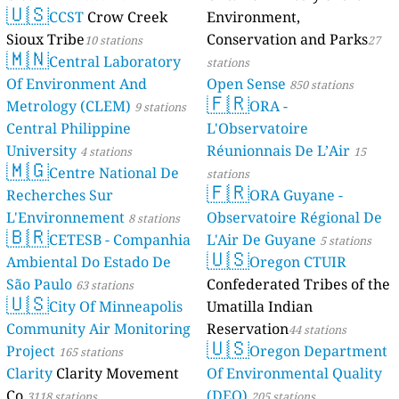
🇺🇸
CCST
Crow Creek
Environment,
Sioux Tribe
Conservation and Parks
10 stations
27
🇲🇳
Central Laboratory
stations
Of Environment And
Open Sense
850 stations
🇫🇷
Metrology (CLEM)
ORA -
9 stations
Central Philippine
L'Observatoire
University
Réunionnais De L’Air
4 stations
15
🇲🇬
Centre National De
stations
🇫🇷
Recherches Sur
ORA Guyane -
L'Environnement
Observatoire Régional De
8 stations
🇧🇷
CETESB - Companhia
L'Air De Guyane
5 stations
🇺🇸
Ambiental Do Estado De
Oregon CTUIR
São Paulo
Confederated Tribes of the
63 stations
🇺🇸
City Of Minneapolis
Umatilla Indian
Community Air Monitoring
Reservation
44 stations
🇺🇸
Project
Oregon Department
165 stations
Clarity
Clarity Movement
Of Environmental Quality
Co.
(DEQ)
3118 stations
205 stations