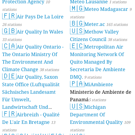
Protection Agency
Meteo Lausanne
10
1 stations
🇲🇬
Meteo Madagascar
stations
9
🇫🇷
Air Pays De La Loire
stations
🇧🇬
Meter.ac
26 stations
165 stations
🇬🇧
🇺🇸
Air Quality In Wales
Methow Valley
Citizens Council
33 stations
38 stations
🇨🇦
🇪🇨
Air Quality Ontario -
Metropolitan Air
The Ontario Ministry Of
Monitoring Network Of
The Environment And
Quito Managed By
Climate Change
Secretaria De Ambiente
38 stations
🇩🇪
Air Quality, Saxon
DMQ.
9 stations
🇵🇦
State Office (Luftqualität
MiAmbiente
Sächsisches Landesamt
Ministerio de Ambiente de
Für Umwelt,
Panamá
5 stations
🇺🇸
Landwirtschaft Und
Michigan
🇫🇷
Geologie)
Airbreizh - Qualité
Department Of
50 stations
De L'air En Bretagne
Environmental Quality
13
109
stations
stations