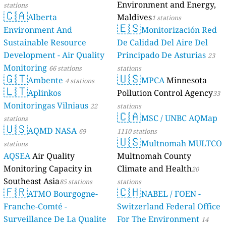
Environment and Energy,
stations
🇨🇦
Alberta
Maldives
1 stations
🇪🇸
Environment And
Monitorización Red
Sustainable Resource
De Calidad Del Aire Del
Development - Air Quality
Principado De Asturias
23
Monitoring
66 stations
stations
🇬🇹
🇺🇸
Ambente
MPCA
Minnesota
4 stations
🇱🇹
Aplinkos
Pollution Control Agency
33
Monitoringas Vilniaus
22
stations
🇨🇦
MSC / UNBC AQMap
stations
🇺🇸
AQMD NASA
69
1110 stations
🇺🇸
Multnomah MULTCO
stations
AQSEA
Air Quality
Multnomah County
Monitoring Capacity in
Climate and Health
20
Southeast Asia
85 stations
stations
🇫🇷
🇨🇭
ATMO Bourgogne-
NABEL / FOEN -
Franche-Comté -
Switzerland Federal Office
Surveillance De La Qualite
For The Environment
14