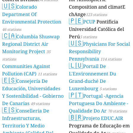
🇺🇸
Colorado
Composition and climatE
Department Of
chAnge
123 stations
🇵🇪
Environmental Protection
PCUP
Pontificia
Universidad Católica del
46 stations
🇨🇦
Columbia Shuswap
Perú
5 stations
🇺🇸
Regional District Air
Physicians For Social
Monitoring Project
Responsibility
35
Pennsylvania
stations
114 stations
🇱🇺
Communities Against
Portail De
Pollution (CAP)
L'Environnement Du
11 stations
🇪🇸
Consejería De
Grand-duché De
Educación, Universidades
Luxembourg
5 stations
🇵🇹
Y Sostenibilidad - Gobierno
Portugal -Agencia
De Canarias
Portuguesa Do Ambiente -
49 stations
🇪🇸
Conselleria De
Qualidade Do Ar
70 stations
🇧🇷
Infraestructuras,
Projeto EDUC.AIR
Territorio Y Medio
Programa de Educação em
Ambiente (Calidad Del
Qualidade do Ar