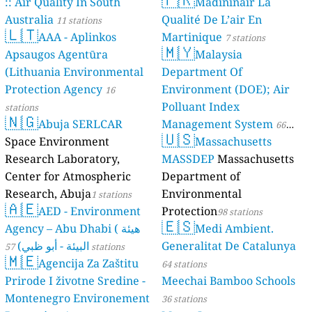
:: Air Quality In South
Madininair La
Australia
Qualité De L’air En
11 stations
🇱🇹
AAA - Aplinkos
Martinique
7 stations
🇲🇾
Apsaugos Agentūra
Malaysia
(Lithuania Environmental
Department Of
Protection Agency
Environment (DOE); Air
16
Polluant Index
stations
🇳🇬
Abuja SERLCAR
Management System
66
🇺🇸
Space Environment
Massachusetts
stations
Research Laboratory,
MASSDEP
Massachusetts
Center for Atmospheric
Department of
Research, Abuja
Environmental
1 stations
🇦🇪
AED - Environment
Protection
98 stations
🇪🇸
Agency – Abu Dhabi ( هيئة
Medi Ambient.
البيئة - أبو ظبي)
Generalitat De Catalunya
57 stations
🇲🇪
Agencija Za Zaštitu
64 stations
Prirode I životne Sredine -
Meechai Bamboo Schools
Montenegro Environement
36 stations