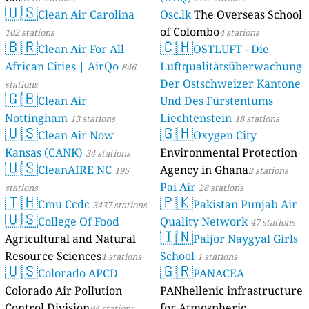
🇺🇸
Clean Air Carolina
Osc.lk
The Overseas School
of Colombo
102 stations
4 stations
🇧🇷
🇨🇭
Clean Air For All
OSTLUFT - Die
African Cities | AirQo
Luftqualitätsüberwachung
846
Der Ostschweizer Kantone
stations
🇬🇧
Clean Air
Und Des Fürstentums
Nottingham
Liechtenstein
13 stations
18 stations
🇺🇸
🇬🇭
Clean Air Now
Oxygen City
Kansas (CANK)
Environmental Protection
34 stations
🇺🇸
CleanAIRE NC
Agency in Ghana
195
2 stations
Pai Air
stations
28 stations
🇹🇭
🇵🇰
Cmu Ccdc
Pakistan Punjab Air
3437 stations
🇺🇸
College Of Food
Quality Network
47 stations
🇮🇳
Agricultural and Natural
Paljor Naygyal Girls
Resource Sciences
School
1 stations
1 stations
🇺🇸
🇬🇷
Colorado APCD
PANACEA
Colorado Air Pollution
PANhellenic infrastructure
Control Division
for Atmospheric
94 stations