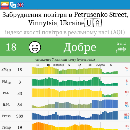
Забруднення повітря в Petrusenko Street,
🇺🇦
Vinnytsia, Ukraine
індекс якості повітря в реальному часі (AQI)
Добре
18
trend
оновлено 7 хвилин тому (
)
субота 10:52
12
18
п’ятниця
6
12
18
субота
6
52
PM
18
2.5
7
8
PM
3
10
1
80
PM
33
1
7
91
84
R.H.
30
989
989
Press
983
38
19
Temp
19