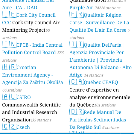
31 stations
Aire - CALIDAD
Purple Air
74226 stations
🇮🇪
🇫🇷
AMBIENTAL)
Cork City Council
Qualitair Région
23 stations
CCC
Cork City Council Air
Corse - Surveillance De La
Monitoring Project
Qualité De L'air En Corse
53
7
stations
stations
🇮🇳
🇮🇹
CPCB - India Central
Qualità Dell’aria |
Pollution Control Board
Agenzia Provinciale Per
586
L'ambiente | Provincia
stations
🇭🇷
Croatian
Autonoma Di Bolzano - Alto
Environment Agency -
Adige
14 stations
🇨🇦
Agencija Za Zaštitu Okoliša
Québec CEAEQ
Centre d'expertise en
66 stations
🇦🇺
CSIRO
analyse environnementale
Commonwealth Scientific
du Québec
101 stations
🇧🇷
and Industrial Research
Rede Manual De
Organisation
Partículas Sedimentadas
35 stations
🇨🇿
Czech
Da Região Sul
6 stations
🇮🇳