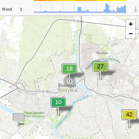
2
1
Wind
0
+
−