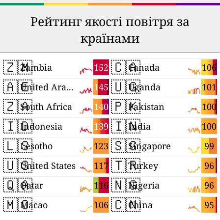
Рейтинг якості повітря за
країнами
🇿🇲
🇨🇦
152
106
Zambia
Canada
🇦🇪
🇺🇬
145
101
United Arab Emirates
Uganda
🇿🇦
🇵🇰
140
100
South Africa
Pakistan
🇮🇩
🇮🇳
139
100
Indonesia
India
🇱🇸
🇸🇬
123
99
Lesotho
Singapore
🇺🇸
🇹🇷
117
96
United States
Turkey
🇶🇦
🇳🇬
116
96
Qatar
Nigeria
🇲🇴
🇨🇳
106
95
Macao
China