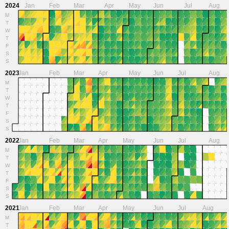
2024
Jan
Feb
Mar
Apr
May
Jun
Jul
Aug
M
T
W
T
F
S
S
2023
Jan
Feb
Mar
Apr
May
Jun
Jul
Aug
M
T
W
T
F
S
S
2022
Jan
Feb
Mar
Apr
May
Jun
Jul
Aug
M
T
W
T
F
S
S
2021
Jan
Feb
Mar
Apr
May
Jun
Jul
Aug
M
T