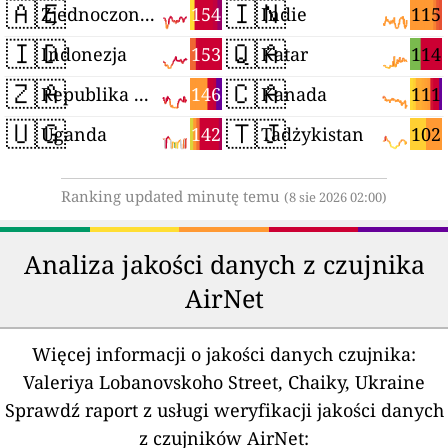
🇦🇪
🇮🇳
154
115
Zjednoczone Emiraty Arabskie
Indie
🇮🇩
🇶🇦
153
114
Indonezja
Katar
🇿🇦
🇨🇦
146
111
Republika Południowej Afryki
Kanada
🇺🇬
🇹🇯
142
102
Uganda
Tadżykistan
Ranking updated minutę temu
(8 sie 2026 02:00)
Analiza jakości danych z czujnika
AirNet
Więcej informacji o jakości danych czujnika:
Valeriya Lobanovskoho Street, Chaiky, Ukraine
Sprawdź raport z usługi weryfikacji jakości danych
z czujników AirNet: