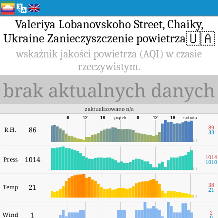
Valeriya Lobanovskoho Street, Chaiky,
🇺🇦
Ukraine Zanieczyszczenie powietrza
wskaźnik jakości powietrza (AQI) w czasie
rzeczywistym.
brak aktualnych danych
zaktualizowano n/a
6
12
18
piątek
6
12
18
sobota
89
86
R.H.
33
1014
1014
Press
1010
38
21
Temp
21
2
1
Wind
0