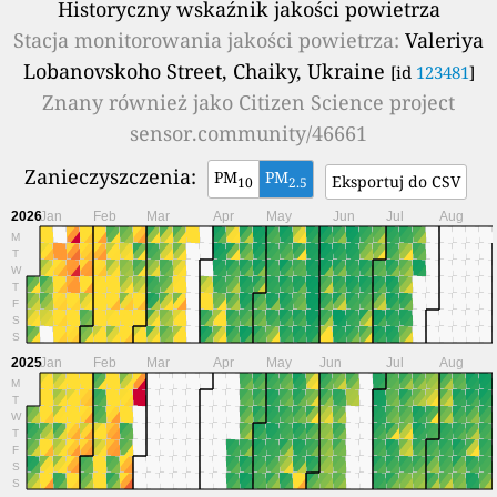
Historyczny wskaźnik jakości powietrza
Stacja monitorowania jakości powietrza:
Valeriya
Lobanovskoho Street, Chaiky, Ukraine
[id
123481
]
Znany również jako
Citizen Science project
sensor.community/46661
Zanieczyszczenia:
PM
PM
Eksportuj do CSV
10
2.5
2026
Jan
Feb
Mar
Apr
May
Jun
Jul
Aug
M
T
W
T
F
S
S
2025
Jan
Feb
Mar
Apr
May
Jun
Jul
Aug
M
T
W
T
F
S
S