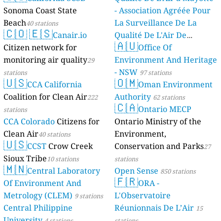
Sonoma Coast State
- Association Agréée Pour
Beach
La Surveillance De La
40 stations
🇨🇴
🇪🇸
Canair.io
Qualité De L'Air De
🇦🇺
Citizen network for
Mayotte
Office Of
4 stations
monitoring air quality
Environment And Heritage
29
- NSW
stations
97 stations
🇺🇸
🇴🇲
CCA California
Oman Environment
Coalition for Clean Air
Authority
222
62 stations
🇨🇦
Ontario MECP
stations
CCA Colorado
Citizens for
Ontario Ministry of the
Clean Air
Environment,
40 stations
🇺🇸
CCST
Crow Creek
Conservation and Parks
27
Sioux Tribe
10 stations
stations
🇲🇳
Central Laboratory
Open Sense
850 stations
🇫🇷
Of Environment And
ORA -
Metrology (CLEM)
L'Observatoire
9 stations
Central Philippine
Réunionnais De L’Air
15
University
4 stations
stations