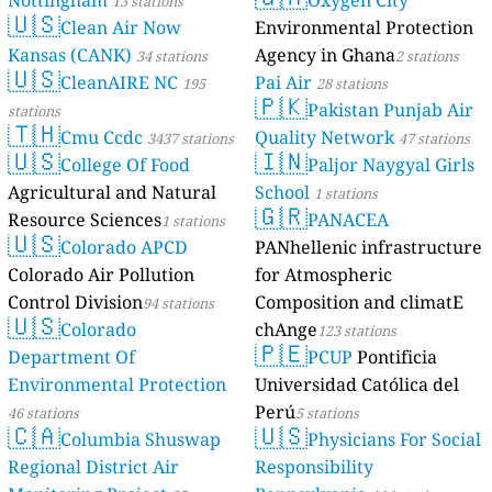
Nottingham
Oxygen City
13 stations
🇺🇸
Clean Air Now
Environmental Protection
Kansas (CANK)
Agency in Ghana
34 stations
2 stations
🇺🇸
CleanAIRE NC
Pai Air
195
28 stations
🇵🇰
Pakistan Punjab Air
stations
🇹🇭
Cmu Ccdc
Quality Network
3437 stations
47 stations
🇺🇸
🇮🇳
College Of Food
Paljor Naygyal Girls
Agricultural and Natural
School
1 stations
🇬🇷
Resource Sciences
PANACEA
1 stations
🇺🇸
Colorado APCD
PANhellenic infrastructure
Colorado Air Pollution
for Atmospheric
Control Division
Composition and climatE
94 stations
🇺🇸
Colorado
chAnge
123 stations
🇵🇪
Department Of
PCUP
Pontificia
Environmental Protection
Universidad Católica del
Perú
46 stations
5 stations
🇨🇦
🇺🇸
Columbia Shuswap
Physicians For Social
Regional District Air
Responsibility