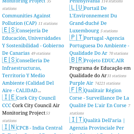
Monitoring Project
Pennsylvania
35
114 stations
🇱🇺
Portail De
stations
Communities Against
L'Environnement Du
Pollution (CAP)
Grand-duché De
11 stations
🇪🇸
Consejería De
Luxembourg
5 stations
🇵🇹
Educación, Universidades
Portugal -Agencia
Y Sostenibilidad - Gobierno
Portuguesa Do Ambiente -
De Canarias
Qualidade Do Ar
49 stations
70 stations
🇪🇸
🇧🇷
Conselleria De
Projeto EDUC.AIR
Infraestructuras,
Programa de Educação em
Territorio Y Medio
Qualidade do Ar
31 stations
Ambiente (Calidad Del
Purple Air
74221 stations
🇫🇷
Aire - CALIDAD
Qualitair Région
🇮🇪
AMBIENTAL)
Cork City Council
Corse - Surveillance De La
23 stations
CCC
Cork City Council Air
Qualité De L'air En Corse
7
Monitoring Project
53
stations
🇮🇹
Qualità Dell’aria |
stations
🇮🇳
CPCB - India Central
Agenzia Provinciale Per