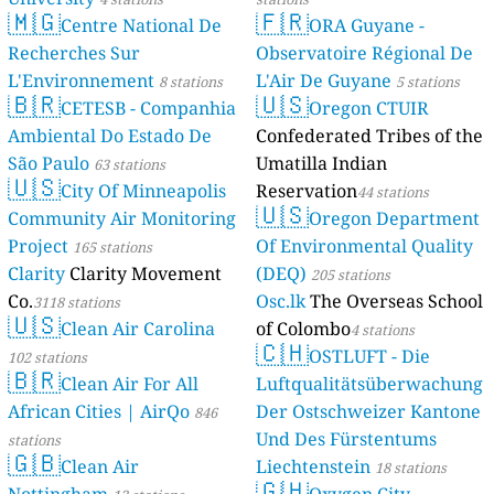
🇲🇬
🇫🇷
Centre National De
ORA Guyane -
Recherches Sur
Observatoire Régional De
L'Environnement
L'Air De Guyane
8 stations
5 stations
🇧🇷
🇺🇸
CETESB - Companhia
Oregon CTUIR
Ambiental Do Estado De
Confederated Tribes of the
São Paulo
Umatilla Indian
63 stations
🇺🇸
City Of Minneapolis
Reservation
44 stations
🇺🇸
Community Air Monitoring
Oregon Department
Project
Of Environmental Quality
165 stations
Clarity
Clarity Movement
(DEQ)
205 stations
Co.
Osc.lk
The Overseas School
3118 stations
🇺🇸
Clean Air Carolina
of Colombo
4 stations
🇨🇭
OSTLUFT - Die
102 stations
🇧🇷
Clean Air For All
Luftqualitätsüberwachung
African Cities | AirQo
Der Ostschweizer Kantone
846
Und Des Fürstentums
stations
🇬🇧
Clean Air
Liechtenstein
18 stations
🇬🇭