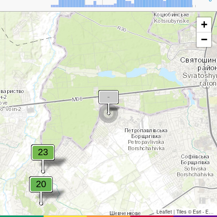
+
−
Leaflet
|
Tiles © Esri - Esri, DeLorme, NAVTEQ, TomTom, Intermap, iPC, USGS, FAO, NPS, NRCAN, GeoBase, Kadaster NL, Ordnance Survey, Esri Japan, METI, Esri China (Hong Kong), and the GIS User Community