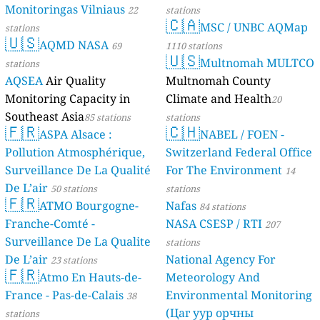
Monitoringas Vilniaus
22
stations
🇨🇦
MSC / UNBC AQMap
stations
🇺🇸
AQMD NASA
69
1110 stations
🇺🇸
Multnomah MULTCO
stations
AQSEA
Air Quality
Multnomah County
Monitoring Capacity in
Climate and Health
20
Southeast Asia
85 stations
stations
🇫🇷
🇨🇭
ASPA Alsace :
NABEL / FOEN -
Pollution Atmosphérique,
Switzerland Federal Office
Surveillance De La Qualité
For The Environment
14
De L’air
50 stations
stations
🇫🇷
ATMO Bourgogne-
Nafas
84 stations
Franche-Comté -
NASA CSESP / RTI
207
Surveillance De La Qualite
stations
De L’air
National Agency For
23 stations
🇫🇷
Atmo En Hauts-de-
Meteorology And
France - Pas-de-Calais
Environmental Monitoring
38
(Цаг уур орчны
stations