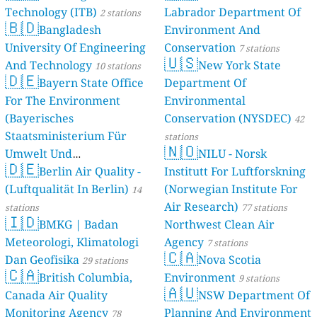
Technology (ITB)
Labrador Department Of
2 stations
🇧🇩
Bangladesh
Environment And
University Of Engineering
Conservation
7 stations
🇺🇸
And Technology
New York State
10 stations
🇩🇪
Bayern State Office
Department Of
For The Environment
Environmental
(Bayerisches
Conservation (NYSDEC)
42
Staatsministerium Für
stations
🇳🇴
Umwelt Und
NILU - Norsk
🇩🇪
Berlin Air Quality -
Verbraucherschutz) - LfU
Institutt For Luftforskning
(Luftqualität In Berlin)
(Norwegian Institute For
46 stations
14
Air Research)
stations
77 stations
🇮🇩
BMKG | Badan
Northwest Clean Air
Meteorologi, Klimatologi
Agency
7 stations
🇨🇦
Dan Geofisika
Nova Scotia
29 stations
🇨🇦
British Columbia,
Environment
9 stations
🇦🇺
Canada Air Quality
NSW Department Of
Monitoring Agency
Planning And Environment
78