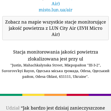
Air)
misto.lun.ua/air
Zobacz na mapie wszystkie stacje monitorujące
jakość powietrza z LUN City Air (ЛУН Місто
Air)
Stacja monitorowania jakości powietrza
zlokalizowana jest przy ul
"Justin, Mahachkalynska Street, Мікрорайон "ІІІ-3-2",
Suvorovs'kyi Rayon, Одеська міська громада, Odesa, Одеський
район, Odesa Oblast, 651111, Ukraine".
Udział
“Jak bardzo jest dzisiaj zanieczyszczone