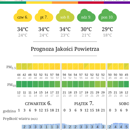
czw 6.
pt 7.
sob 8.
ndz 9.
pon 10.
34°C
34°C
34°C
30°C
29°C
24°C
24°C
23°C
21°C
18°C
Prognoza Jakości Powietrza
PM
2.5
44
42
46
52
52
51
57
58
56
54
54
57
52
52
52
52
50
50
50
45
43
41
43
49
49
49
53
57
54
52
51
55
44
49
52
51
45
49
48
41
PM
10
12
11
11
14
15
14
17
22
21
18
15
17
19
21
29
29
25
21
16
12
12
11
11
14
15
14
17
22
21
18
15
17
19
21
29
29
25
21
16
12
czwartek 6.
piątek 7.
sobo
1
3
6
9
12
15
18
21
0
3
6
9
12
15
18
21
0
3
6
9
godzina
Prędkość wiatru 
(m/s)
2
3
3
3
1
1
3
3
2
2
3
3
3
4
3
2
4
4
5