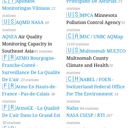
Aplinkos
Principado De Asturias
23
Monitoringas Vilniaus
22
stations
🇺🇸
MPCA
Minnesota
stations
🇺🇸
AQMD NASA
Pollution Control Agency
69
33
stations
stations
🇨🇦
AQSEA
Air Quality
MSC / UNBC AQMap
Monitoring Capacity in
1110 stations
🇺🇸
Southeast Asia
Multnomah MULTCO
85 stations
🇫🇷
ATMO Bourgogne-
Multnomah County
Franche-Comté -
Climate and Health
20
Surveillance De La Qualite
stations
🇨🇭
De L’air
NABEL / FOEN -
23 stations
🇫🇷
Atmo En Hauts-de-
Switzerland Federal Office
France - Pas-de-Calais
For The Environment
38
14
stations
stations
🇫🇷
AtmoGE - La Qualité
Nafas
84 stations
De L’air Dans Le Grand Est
NASA CSESP / RTI
207
50 stations
stations