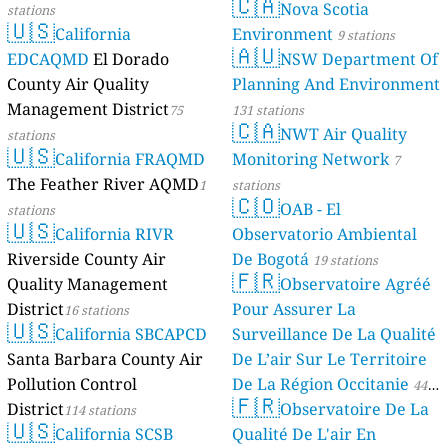
🇨🇦
Nova Scotia
stations
🇺🇸
California
Environment
9 stations
🇦🇺
EDCAQMD
El Dorado
NSW Department Of
County Air Quality
Planning And Environment
Management District
75
131 stations
🇨🇦
NWT Air Quality
stations
🇺🇸
California FRAQMD
Monitoring Network
7
The Feather River AQMD
1
stations
🇨🇴
OAB - El
stations
🇺🇸
California RIVR
Observatorio Ambiental
Riverside County Air
De Bogotá
19 stations
🇫🇷
Quality Management
Observatoire Agréé
District
Pour Assurer La
16 stations
🇺🇸
California SBCAPCD
Surveillance De La Qualité
Santa Barbara County Air
De L’air Sur Le Territoire
Pollution Control
De La Région Occitanie
44
🇫🇷
District
Observatoire De La
114 stations
stations
🇺🇸
California SCSB
Qualité De L'air En