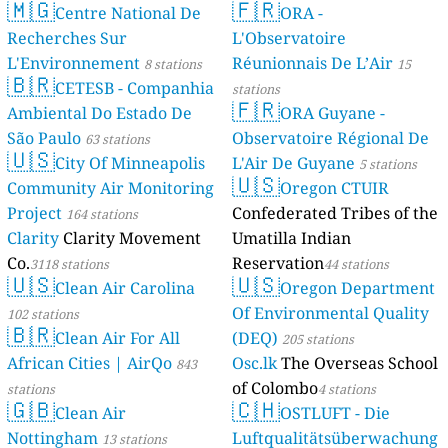
🇲🇬
🇫🇷
Centre National De
ORA -
Recherches Sur
L'Observatoire
L'Environnement
Réunionnais De L’Air
8 stations
15
🇧🇷
CETESB - Companhia
stations
🇫🇷
Ambiental Do Estado De
ORA Guyane -
São Paulo
Observatoire Régional De
63 stations
🇺🇸
City Of Minneapolis
L'Air De Guyane
5 stations
🇺🇸
Community Air Monitoring
Oregon CTUIR
Project
Confederated Tribes of the
164 stations
Clarity
Clarity Movement
Umatilla Indian
Co.
Reservation
3118 stations
44 stations
🇺🇸
🇺🇸
Clean Air Carolina
Oregon Department
Of Environmental Quality
102 stations
🇧🇷
Clean Air For All
(DEQ)
205 stations
African Cities | AirQo
Osc.lk
The Overseas School
843
of Colombo
stations
4 stations
🇬🇧
🇨🇭
Clean Air
OSTLUFT - Die
Nottingham
Luftqualitätsüberwachung
13 stations