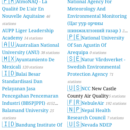
🇫🇷
AtmoNAQ - La
National Agency For
Qualité De L’air En
Meteorology And
Nouvelle Aquitaine
Environmental Monitoring
46
(Цаг уур орчны
stations
AUPP Liger Leadership
шинжилгээний газар )
21
🇵🇪
Academy
National University
14 stations
stations
🇦🇺
Australian National
Of San Agustin Of
University (ANU)
Arequipa
38 stations
0 stations
🇲🇽
🇸🇪
Ayuntamiento De
Natur Vårdsverket -
Mexicali
Swedish Environmental
120 stations
🇮🇩
Balai Besar
Protection Agency
71
Standardisasi Dan
stations
🇺🇸
Pelayanan Jasa
NCC
New Castle
Pencegahan Pencemaran
County Air Quality
5 stations
🇫🇷
Industri (BBSPJPPI)
NebuleAir
4152
192 stations
🇳🇵
Balamand University
Nepal Health
stations
25
Research Council
stations
7 stations
🇮🇩
🇺🇸
Bandung Institute Of
Nevada NDEP