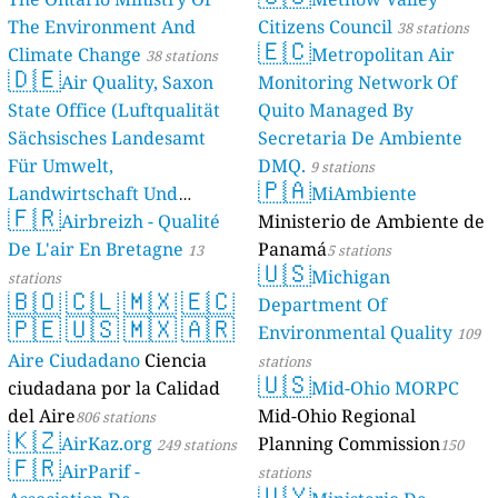
The Environment And
Citizens Council
38 stations
🇪🇨
Climate Change
Metropolitan Air
38 stations
🇩🇪
Air Quality, Saxon
Monitoring Network Of
State Office (Luftqualität
Quito Managed By
Sächsisches Landesamt
Secretaria De Ambiente
Für Umwelt,
DMQ.
9 stations
🇵🇦
Landwirtschaft Und
MiAmbiente
🇫🇷
Geologie)
Airbreizh - Qualité
Ministerio de Ambiente de
50 stations
De L'air En Bretagne
Panamá
13
5 stations
🇺🇸
Michigan
stations
🇧🇴
🇨🇱
🇲🇽
🇪🇨
Department Of
🇵🇪
🇺🇸
🇲🇽
🇦🇷
Environmental Quality
109
Aire Ciudadano
Ciencia
stations
🇺🇸
ciudadana por la Calidad
Mid-Ohio MORPC
del Aire
Mid-Ohio Regional
806 stations
🇰🇿
AirKaz.org
Planning Commission
249 stations
150
🇫🇷
AirParif -
stations
🇺🇾