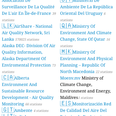
Association De
Ministerio De
Surveillance De La Qualité
Ambiente De La República
De L'air En Île-de-France
Oriental Del Uruguay
39
6
stations
stations
🇱🇰
🇶🇦
AirShare - National
Ministry Of
Air Quality Network, Sri
Environment And Climate
Lanka
Change, State Of Qatar
570025 stations
16
Alaska DEC- Division Of Air
stations
🇲🇰
Quality Information,
Ministry Of
Alaska Department Of
Environment And Physical
Enviromental Protection
Planning – Republic Of
73
North Macedonia
stations
22 stations
🇨🇦
Alberta
Moenv.mv
Ministry of
Environment And
Climate Change,
Sustainable Resource
Environment and Energy,
Development - Air Quality
Maldives
1 stations
🇪🇸
Monitoring
Monitorización Red
66 stations
🇬🇹
Ambente
De Calidad Del Aire Del
4 stations
🇱🇹