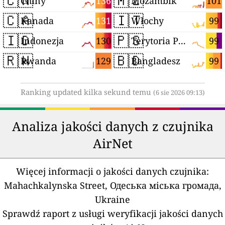
🇨🇳
🇲🇿
136
101
Chiny
Mozambik
🇨🇦
🇮🇹
131
99
Kanada
Włochy
🇮🇩
🇵🇸
130
99
Indonezja
Terytoria Palestyńskie
🇷🇼
🇧🇩
129
99
Rwanda
Bangladesz
Ranking updated kilka sekund temu
(6 sie 2026 09:13)
Analiza jakości danych z czujnika
AirNet
Więcej informacji o jakości danych czujnika:
Mahachkalynska Street, Одеська міська громада,
Ukraine
Sprawdź raport z usługi weryfikacji jakości danych