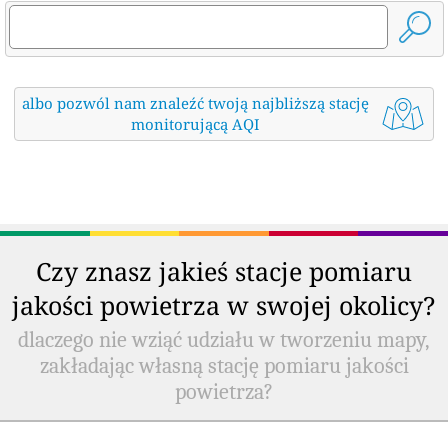
albo pozwól nam znaleźć twoją najbliższą stację
monitorującą AQI
Czy znasz jakieś stacje pomiaru
jakości powietrza w swojej okolicy?
dlaczego nie wziąć udziału w tworzeniu mapy,
zakładając własną stację pomiaru jakości
powietrza?