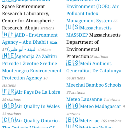
Space Environment
Environment (DOE); Air
Research Laboratory,
Polluant Index
Center for Atmospheric
Management System
66
🇺🇸
Research, Abuja
Massachusetts
1 stations
stations
🇦🇪
AED - Environment
MASSDEP
Massachusetts
Agency – Abu Dhabi ( هيئة
Department of
البيئة - أبو ظبي)
Environmental
57 stations
🇲🇪
Agencija Za Zaštitu
Protection
98 stations
🇪🇸
Prirode I životne Sredine -
Medi Ambient.
Montenegro Environement
Generalitat De Catalunya
Protection Agency
10
64 stations
Meechai Bamboo Schools
stations
🇫🇷
Air Pays De La Loire
36 stations
Meteo Lausanne
26 stations
1 stations
🇬🇧
🇲🇬
Air Quality In Wales
Meteo Madagascar
9
33 stations
stations
🇨🇦
🇧🇬
Air Quality Ontario -
Meter.ac
165 stations
🇺🇸
The Ontario Ministry Of
Methow Valley