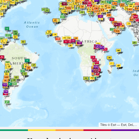
Tiles © Esri — Esri, DeLorme, NAVTEQ, TomTom, Intermap, iPC, USGS, FAO, NPS, NRCAN, GeoBase, Kadaster NL, Ordnance Survey, Esri Japan, METI, Esri China (Hong Kong), and the GIS User Community