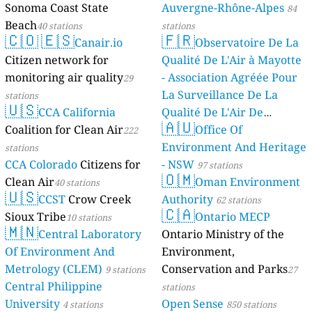
Sonoma Coast State
Auvergne-Rhône-Alpes
84
Beach
40 stations
stations
🇨🇴
🇪🇸
🇫🇷
Canair.io
Observatoire De La
Citizen network for
Qualité De L'Air à Mayotte
monitoring air quality
- Association Agréée Pour
29
La Surveillance De La
stations
🇺🇸
CCA California
Qualité De L'Air De
🇦🇺
Coalition for Clean Air
Mayotte
Office Of
222
4 stations
Environment And Heritage
stations
CCA Colorado
Citizens for
- NSW
97 stations
🇴🇲
Clean Air
Oman Environment
40 stations
🇺🇸
CCST
Crow Creek
Authority
62 stations
🇨🇦
Sioux Tribe
Ontario MECP
10 stations
🇲🇳
Central Laboratory
Ontario Ministry of the
Of Environment And
Environment,
Metrology (CLEM)
Conservation and Parks
9 stations
27
Central Philippine
stations
University
Open Sense
4 stations
850 stations