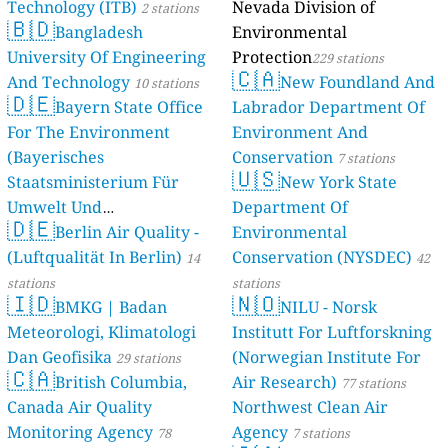
Technology (ITB)
Nevada Division of
2 stations
🇧🇩
Bangladesh
Environmental
University Of Engineering
Protection
229 stations
🇨🇦
And Technology
New Foundland And
10 stations
🇩🇪
Bayern State Office
Labrador Department Of
For The Environment
Environment And
(Bayerisches
Conservation
7 stations
🇺🇸
Staatsministerium Für
New York State
Umwelt Und
Department Of
🇩🇪
Berlin Air Quality -
Verbraucherschutz) - LfU
Environmental
(Luftqualität In Berlin)
Conservation (NYSDEC)
46 stations
14
42
stations
stations
🇮🇩
🇳🇴
BMKG | Badan
NILU - Norsk
Meteorologi, Klimatologi
Institutt For Luftforskning
Dan Geofisika
(Norwegian Institute For
29 stations
🇨🇦
British Columbia,
Air Research)
77 stations
Canada Air Quality
Northwest Clean Air
Monitoring Agency
Agency
78
7 stations