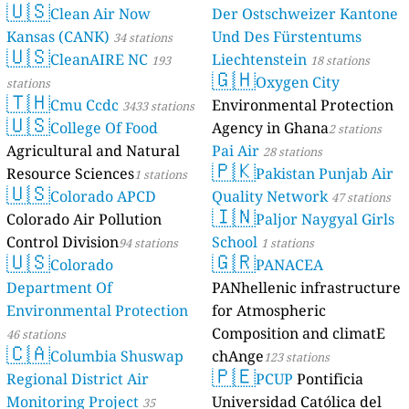
🇺🇸
Clean Air Now
Der Ostschweizer Kantone
Kansas (CANK)
Und Des Fürstentums
34 stations
🇺🇸
CleanAIRE NC
Liechtenstein
193
18 stations
🇬🇭
Oxygen City
stations
🇹🇭
Cmu Ccdc
Environmental Protection
3433 stations
🇺🇸
College Of Food
Agency in Ghana
2 stations
Agricultural and Natural
Pai Air
28 stations
🇵🇰
Resource Sciences
Pakistan Punjab Air
1 stations
🇺🇸
Colorado APCD
Quality Network
47 stations
🇮🇳
Colorado Air Pollution
Paljor Naygyal Girls
Control Division
School
94 stations
1 stations
🇺🇸
🇬🇷
Colorado
PANACEA
Department Of
PANhellenic infrastructure
Environmental Protection
for Atmospheric
Composition and climatE
46 stations
🇨🇦
Columbia Shuswap
chAnge
123 stations
🇵🇪
Regional District Air
PCUP
Pontificia
Monitoring Project
Universidad Católica del
35