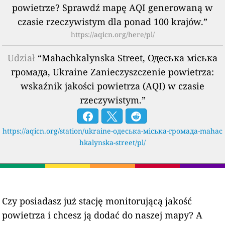
powietrze? Sprawdź mapę AQI generowaną w
czasie rzeczywistym dla ponad 100 krajów.”
https://aqicn.org/here/pl/
Udział
“Mahachkalynska Street, Одеська міська
громада, Ukraine Zanieczyszczenie powietrza:
wskaźnik jakości powietrza (AQI) w czasie
rzeczywistym.”
https://aqicn.org/station/ukraine-одеська-міська-громада-mahac
hkalynska-street/pl/
Czy posiadasz już stację monitorującą jakość
powietrza i chcesz ją dodać do naszej mapy? A