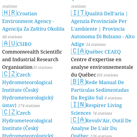
stations
stations
🇭🇷
🇮🇹
Croatian
Qualità Dell’aria |
Environment Agency -
Agenzia Provinciale Per
Agencija Za Zaštitu Okoliša
L'ambiente | Provincia
Autonoma Di Bolzano - Alto
66 stations
🇦🇺
CSIRO
Adige
14 stations
🇨🇦
Commonwealth Scientific
Québec CEAEQ
and Industrial Research
Centre d'expertise en
Organisation
analyse environnementale
35 stations
🇨🇿
Czech
du Québec
101 stations
🇧🇷
Hydrometeorological
Rede Manual De
Institute (Český
Partículas Sedimentadas
Hydrometeorologický
Da Região Sul
6 stations
🇮🇳
ústav)
Respirer Living
274 stations
🇨🇿
Czech
Sciences
74 stations
🇨🇦
Hydrometeorological
Revolv'Air, Outil De
Institute (Český
Analyse De L'air Du
Hydrometeorologický
Québec
126 stations