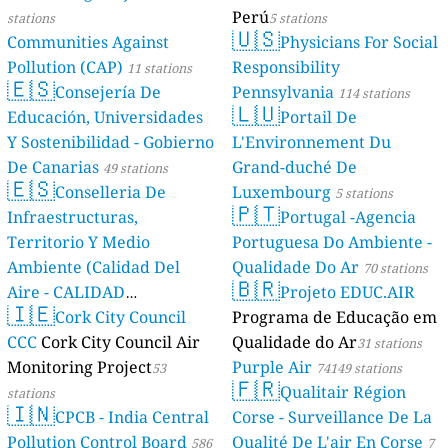
Perú
stations
5 stations
🇺🇸
Communities Against
Physicians For Social
Pollution (CAP)
Responsibility
11 stations
🇪🇸
Consejería De
Pennsylvania
114 stations
🇱🇺
Educación, Universidades
Portail De
Y Sostenibilidad - Gobierno
L'Environnement Du
De Canarias
Grand-duché De
49 stations
🇪🇸
Conselleria De
Luxembourg
5 stations
🇵🇹
Infraestructuras,
Portugal -Agencia
Territorio Y Medio
Portuguesa Do Ambiente -
Ambiente (Calidad Del
Qualidade Do Ar
70 stations
🇧🇷
Aire - CALIDAD
Projeto EDUC.AIR
🇮🇪
AMBIENTAL)
Cork City Council
Programa de Educação em
23 stations
CCC
Cork City Council Air
Qualidade do Ar
31 stations
Monitoring Project
Purple Air
53
74149 stations
🇫🇷
Qualitair Région
stations
🇮🇳
CPCB - India Central
Corse - Surveillance De La
Pollution Control Board
Qualité De L'air En Corse
586
7