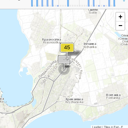
0
+
−
Leaflet
|
Tiles © Esri - Esri, DeLorme, NAVTEQ, TomTom, Intermap, iPC, USGS, FAO, NPS, NRCAN, GeoBase, Kadaster NL, Ordnance Survey, Esri Japan, METI, Esri China (Hong Kong), and the GIS User Community