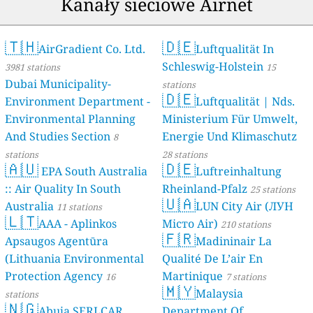
Kanały sieciowe Airnet
🇹🇭
🇩🇪
AirGradient Co. Ltd.
Luftqualität In
Schleswig-Holstein
3981 stations
15
Dubai Municipality-
stations
🇩🇪
Environment Department -
Luftqualität | Nds.
Environmental Planning
Ministerium Für Umwelt,
And Studies Section
Energie Und Klimaschutz
8
stations
28 stations
🇦🇺
🇩🇪
EPA South Australia
Luftreinhaltung
:: Air Quality In South
Rheinland-Pfalz
25 stations
🇺🇦
Australia
LUN City Air (ЛУН
11 stations
🇱🇹
AAA - Aplinkos
Місто Air)
210 stations
🇫🇷
Apsaugos Agentūra
Madininair La
(Lithuania Environmental
Qualité De L’air En
Protection Agency
Martinique
16
7 stations
🇲🇾
Malaysia
stations
🇳🇬
Abuja SERLCAR
Department Of