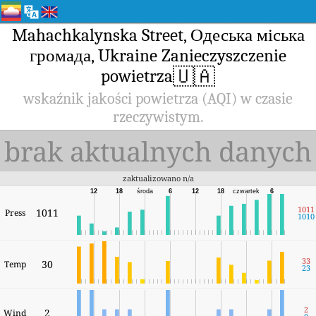
Mahachkalynska Street, Одеська міська
громада, Ukraine Zanieczyszczenie
🇺🇦
powietrza
wskaźnik jakości powietrza (AQI) w czasie
rzeczywistym.
brak aktualnych danych
zaktualizowano n/a
12
18
środa
6
12
18
czwartek
6
1011
1011
Press
1010
33
30
Temp
23
2
2
Wind