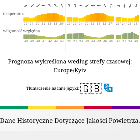
temperatura
25°
24°
29°
31°
33°
33°
29°
26°
25°
24°
29°
32°
34°
32°
27°
26°
24°
23°
28°
wilgotność względna
48
49
40
37
32
32
43
50
51
53
39
33
29
36
45
43
51
54
48
Prognoza wykreślona według strefy czasowej:
Europe/Kyiv
🇬🇧
Tłumaczenie na inne języki:
Dane Historyczne Dotyczące Jakości Powietrza.