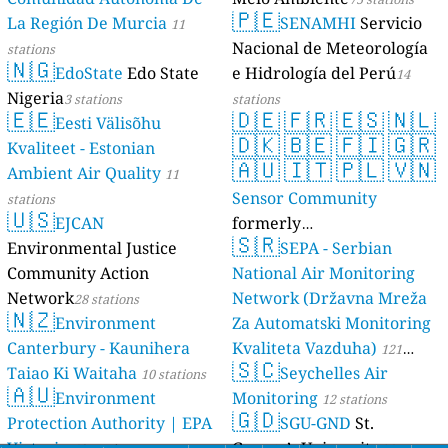
🇵🇪
La Región De Murcia
SENAMHI
Servicio
11
Nacional de Meteorología
stations
🇳🇬
EdoState
Edo State
e Hidrología del Perú
14
Nigeria
3 stations
stations
🇪🇪
🇩🇪
🇫🇷
🇪🇸
🇳🇱
Eesti Välisõhu
🇩🇰
🇧🇪
🇫🇮
🇬🇷
Kvaliteet - Estonian
🇦🇺
🇮🇹
🇵🇱
🇻🇳
Ambient Air Quality
11
Sensor Community
stations
🇺🇸
EJCAN
formerly
🇸🇷
Environmental Justice
luftdaten.info
SEPA - Serbian
35809 stations
Community Action
National Air Monitoring
Network
Network (Državna Mreža
28 stations
🇳🇿
Environment
Za Automatski Monitoring
Canterbury - Kaunihera
Kvaliteta Vazduha)
121
🇸🇨
Taiao Ki Waitaha
Seychelles Air
10 stations
stations
🇦🇺
Environment
Monitoring
12 stations
🇬🇩
Protection Authority | EPA
SGU-GND
St.