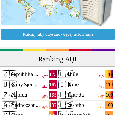
Kliknij, aby uzyskać więcej informacji
Ranking AQI
🇿🇦
🇨🇱
175
118
Republika Południowej Afryki
Chile
🇺🇸
🇮🇳
167
114
Stany Zjednoczone
Indie
🇿🇲
🇺🇬
155
109
Zambia
Uganda
🇦🇪
🇱🇸
137
103
Zjednoczone Emiraty Arabskie
Lesotho