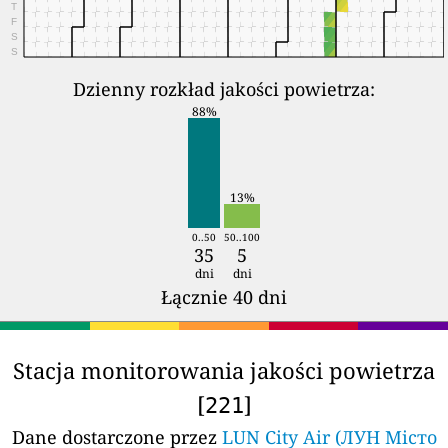
T
F
S
S
Dzienny rozkład jakości powietrza:
88%
13%
0..50
50..100
35
5
dni
dni
Łącznie 40 dni
Stacja monitorowania jakości powietrza
[
]
221
Dane dostarczone przez
LUN City Air (ЛУН Місто