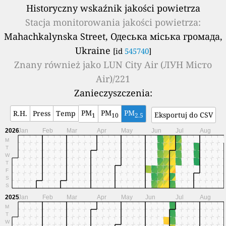
Historyczny wskaźnik jakości powietrza
Stacja monitorowania jakości powietrza:
Mahachkalynska Street, Одеська міська громада,
Ukraine
[id
545740
]
Znany również jako
LUN City Air (ЛУН Місто
Air)/221
Zanieczyszczenia:
PM
PM
PM
R.H.
Press
Temp
Eksportuj do CSV
1
10
2.5
2026
Jan
Feb
Mar
Apr
May
Jun
Jul
Aug
M
T
W
T
F
S
S
2025
Jan
Feb
Mar
Apr
May
Jun
Jul
Aug
M
T
W