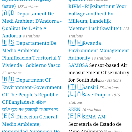
ústav)
RIVM - Rijksinstituut Voor
188 stations
🇦🇩
Departament De
Volksgezondheid En
Medi Ambient D'Andorra -
Milieum, Landelijk
Qualitat De L'Aire A
Meetnet Luchtkwaliteit
112
Andorra
4 stations
stations
🇪🇸
🇷🇼
Departamento De
Rwanda
Medio Ambiente,
Environment Management
Planificación Territorial Y
Authority
14 stations
Vivienda · Gobierno Vasco
SAMOSA
Sensor-based Air
measurement Observatory
62 stations
🇧🇩
Department Of
for South Asia
337 stations
🇹🇭
Environment-Government
Sansiri
58 stations
🇺🇦
Of The People's Republic
Save Dnipro
1815
Of Bangladesh পরিবেশ
stations
অধিদপ্তর-গণপ্রজাতন্ত্রী বাংলাদেশ সরকার
SEEN
16 stations
🇪🇸
🇧🇷
Direccion General
SEMA_AM
17 stations
Medio Ambiente,
Secretaria de Estado de
Comunidad Autónoma De
Meio Ambiente
75 stations