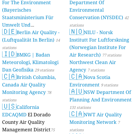
For The Environment
Department Of
(Bayerisches
Environmental
Staatsministerium Für
Conservation (NYSDEC)
42
Umwelt Und
stations
🇩🇪
🇳🇴
Berlin Air Quality -
Verbraucherschutz) - LfU
NILU - Norsk
(Luftqualität In Berlin)
Institutt For Luftforskning
46 stations
14
(Norwegian Institute For
stations
🇮🇩
BMKG | Badan
Air Research)
77 stations
Meteorologi, Klimatologi
Northwest Clean Air
Dan Geofisika
Agency
29 stations
7 stations
🇨🇦
🇨🇦
British Columbia,
Nova Scotia
Canada Air Quality
Environment
9 stations
🇦🇺
Monitoring Agency
NSW Department Of
78
Planning And Environment
stations
🇺🇸
California
131 stations
🇨🇦
EDCAQMD
El Dorado
NWT Air Quality
County Air Quality
Monitoring Network
7
Management District
75
stations