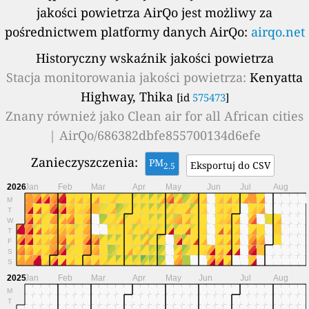
jakości powietrza AirQo jest możliwy za
pośrednictwem platformy danych AirQo:
airqo.net
Historyczny wskaźnik jakości powietrza
Stacja monitorowania jakości powietrza:
Kenyatta
Highway, Thika
[id
575473
]
Znany również jako
Clean air for all African cities
| AirQo/686382dbfe855700134d6efe
Zanieczyszczenia:
PM
Eksportuj do CSV
2.5
2026
Jan
Feb
Mar
Apr
May
Jun
Jul
Aug
M
T
W
T
F
S
S
2025
Jan
Feb
Mar
Apr
May
Jun
Jul
Aug
M
T