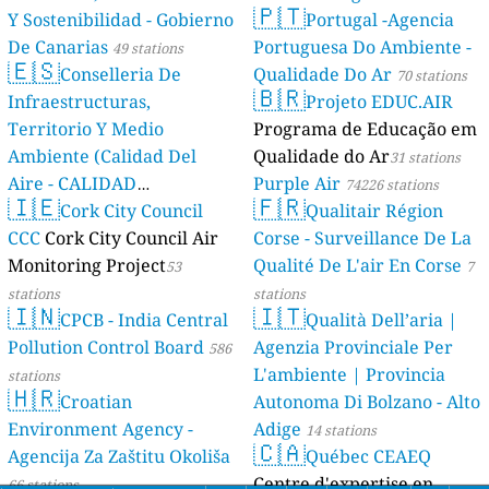
🇵🇹
Y Sostenibilidad - Gobierno
Portugal -Agencia
De Canarias
Portuguesa Do Ambiente -
49 stations
🇪🇸
Conselleria De
Qualidade Do Ar
70 stations
🇧🇷
Infraestructuras,
Projeto EDUC.AIR
Territorio Y Medio
Programa de Educação em
Ambiente (Calidad Del
Qualidade do Ar
31 stations
Aire - CALIDAD
Purple Air
74226 stations
🇮🇪
🇫🇷
AMBIENTAL)
Cork City Council
Qualitair Région
23 stations
CCC
Cork City Council Air
Corse - Surveillance De La
Monitoring Project
Qualité De L'air En Corse
53
7
stations
stations
🇮🇳
🇮🇹
CPCB - India Central
Qualità Dell’aria |
Pollution Control Board
Agenzia Provinciale Per
586
L'ambiente | Provincia
stations
🇭🇷
Croatian
Autonoma Di Bolzano - Alto
Environment Agency -
Adige
14 stations
🇨🇦
Agencija Za Zaštitu Okoliša
Québec CEAEQ
Centre d'expertise en
66 stations