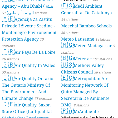
🇪🇸
Agency – Abu Dhabi ( هيئة
Medi Ambient.
البيئة - أبو ظبي)
Generalitat De Catalunya
57 stations
🇲🇪
Agencija Za Zaštitu
64 stations
Prirode I životne Sredine -
Meechai Bamboo Schools
Montenegro Environement
36 stations
Protection Agency
Meteo Lausanne
10
1 stations
🇲🇬
Meteo Madagascar
stations
9
🇫🇷
Air Pays De La Loire
stations
🇧🇬
Meter.ac
26 stations
165 stations
🇬🇧
🇺🇸
Air Quality In Wales
Methow Valley
Citizens Council
33 stations
38 stations
🇨🇦
🇪🇨
Air Quality Ontario -
Metropolitan Air
The Ontario Ministry Of
Monitoring Network Of
The Environment And
Quito Managed By
Climate Change
Secretaria De Ambiente
38 stations
🇩🇪
Air Quality, Saxon
DMQ.
9 stations
🇵🇦
State Office (Luftqualität
MiAmbiente