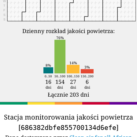
W
T
F
S
S
Dzienny rozkład jakości powietrza:
76%
14%
8%
3%
0..50
50..100
100..150
150..200
16
154
27
6
dni
dni
dni
dni
Łącznie 203 dni
Stacja monitorowania jakości powietrza
[
]
686382dbfe855700134d6efe