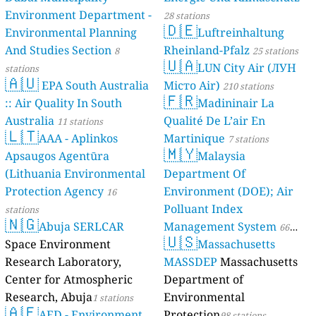
Environment Department -
28 stations
🇩🇪
Environmental Planning
Luftreinhaltung
And Studies Section
Rheinland-Pfalz
8
25 stations
🇺🇦
LUN City Air (ЛУН
stations
🇦🇺
EPA South Australia
Місто Air)
210 stations
🇫🇷
:: Air Quality In South
Madininair La
Australia
Qualité De L’air En
11 stations
🇱🇹
AAA - Aplinkos
Martinique
7 stations
🇲🇾
Apsaugos Agentūra
Malaysia
(Lithuania Environmental
Department Of
Protection Agency
Environment (DOE); Air
16
Polluant Index
stations
🇳🇬
Abuja SERLCAR
Management System
66
🇺🇸
Space Environment
Massachusetts
stations
Research Laboratory,
MASSDEP
Massachusetts
Center for Atmospheric
Department of
Research, Abuja
Environmental
1 stations
🇦🇪
AED - Environment
Protection
98 stations