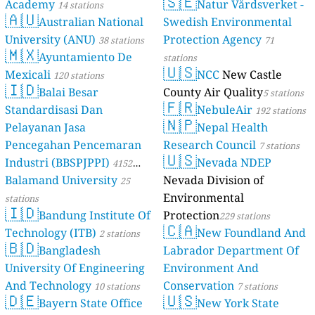
🇸🇪
Academy
Natur Vårdsverket -
14 stations
🇦🇺
Australian National
Swedish Environmental
University (ANU)
Protection Agency
38 stations
71
🇲🇽
Ayuntamiento De
stations
🇺🇸
Mexicali
NCC
New Castle
120 stations
🇮🇩
Balai Besar
County Air Quality
5 stations
🇫🇷
Standardisasi Dan
NebuleAir
192 stations
🇳🇵
Pelayanan Jasa
Nepal Health
Pencegahan Pencemaran
Research Council
7 stations
🇺🇸
Industri (BBSPJPPI)
Nevada NDEP
4152
Balamand University
Nevada Division of
stations
25
Environmental
stations
🇮🇩
Bandung Institute Of
Protection
229 stations
🇨🇦
Technology (ITB)
New Foundland And
2 stations
🇧🇩
Bangladesh
Labrador Department Of
University Of Engineering
Environment And
And Technology
Conservation
10 stations
7 stations
🇩🇪
🇺🇸
Bayern State Office
New York State