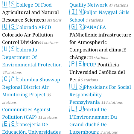
🇺🇸
College Of Food
Quality Network
47 stations
🇮🇳
Agricultural and Natural
Paljor Naygyal Girls
Resource Sciences
School
1 stations
1 stations
🇺🇸
🇬🇷
Colorado APCD
PANACEA
Colorado Air Pollution
PANhellenic infrastructure
Control Division
for Atmospheric
94 stations
🇺🇸
Colorado
Composition and climatE
Department Of
chAnge
123 stations
🇵🇪
Environmental Protection
PCUP
Pontificia
Universidad Católica del
46 stations
🇨🇦
Columbia Shuswap
Perú
5 stations
🇺🇸
Regional District Air
Physicians For Social
Monitoring Project
Responsibility
35
Pennsylvania
stations
114 stations
🇱🇺
Communities Against
Portail De
Pollution (CAP)
L'Environnement Du
11 stations
🇪🇸
Consejería De
Grand-duché De
Educación, Universidades
Luxembourg
5 stations