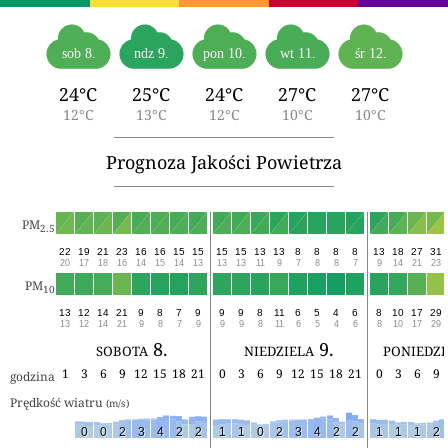
sob 8.
ndz 9.
pon 10.
wt 11.
śr 12.
24°C
25°C
24°C
27°C
27°C
12°C
13°C
12°C
10°C
10°C
Prognoza Jakości Powietrza
PM
2.5
22
19
21
23
16
16
15
15
15
15
13
13
8
8
8
8
13
18
27
31
20
17
18
16
14
15
14
13
13
13
11
9
7
8
8
7
9
14
21
23
PM
10
13
12
14
21
9
8
7
9
9
9
8
11
6
5
4
6
8
10
17
29
13
12
14
21
9
8
7
9
9
9
8
11
6
5
4
6
8
10
17
29
sobota 8.
niedziela 9.
poniedzi
1
3
6
9
12
15
18
21
0
3
6
9
12
15
18
21
0
3
6
9
godzina
Prędkość wiatru 
(m/s)
0
0
2
3
4
2
2
1
1
0
2
3
4
2
2
1
1
1
2