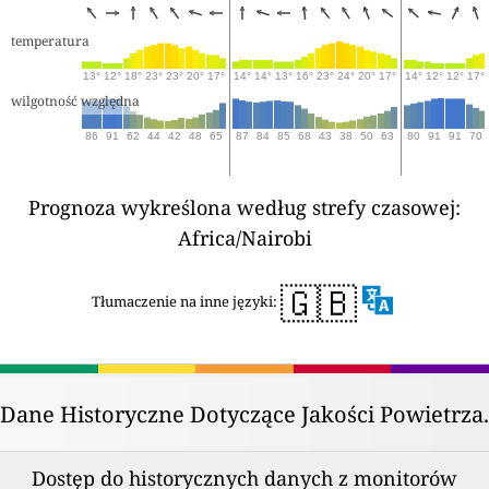
temperatura
13°
12°
18°
23°
23°
20°
17°
14°
14°
13°
16°
23°
24°
20°
17°
14°
12°
12°
17°
wilgotność względna
86
91
62
44
42
48
65
87
84
85
68
43
38
50
63
80
91
91
70
Prognoza wykreślona według strefy czasowej:
Africa/Nairobi
🇬🇧
Tłumaczenie na inne języki:
Dane Historyczne Dotyczące Jakości Powietrza.
Dostęp do historycznych danych z monitorów