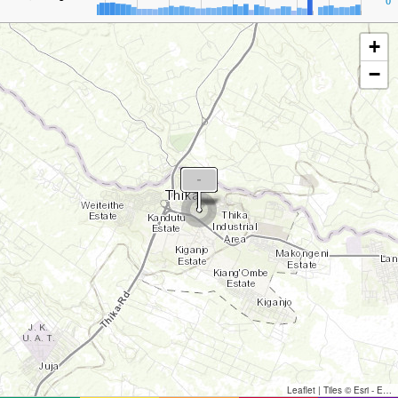
0
+
−
Leaflet
|
Tiles © Esri - Esri, DeLorme, NAVTEQ, TomTom, Intermap, iPC, USGS, FAO, NPS, NRCAN, GeoBase, Kadaster NL, Ordnance Survey, Esri Japan, METI, Esri China (Hong Kong), and the GIS User Community