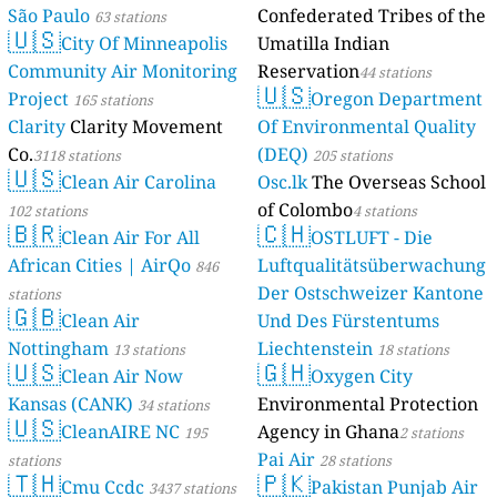
São Paulo
Confederated Tribes of the
63 stations
🇺🇸
City Of Minneapolis
Umatilla Indian
Community Air Monitoring
Reservation
44 stations
🇺🇸
Project
Oregon Department
165 stations
Clarity
Clarity Movement
Of Environmental Quality
Co.
(DEQ)
3118 stations
205 stations
🇺🇸
Clean Air Carolina
Osc.lk
The Overseas School
of Colombo
102 stations
4 stations
🇧🇷
🇨🇭
Clean Air For All
OSTLUFT - Die
African Cities | AirQo
Luftqualitätsüberwachung
846
Der Ostschweizer Kantone
stations
🇬🇧
Clean Air
Und Des Fürstentums
Nottingham
Liechtenstein
13 stations
18 stations
🇺🇸
🇬🇭
Clean Air Now
Oxygen City
Kansas (CANK)
Environmental Protection
34 stations
🇺🇸
CleanAIRE NC
Agency in Ghana
195
2 stations
Pai Air
stations
28 stations
🇹🇭
🇵🇰
Cmu Ccdc
Pakistan Punjab Air
3437 stations