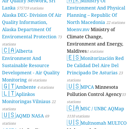
Air Quality Network, Sri
Ministry Of
Lanka
Environment And Physical
575719 stations
Alaska DEC- Division Of Air
Planning – Republic Of
Quality Information,
North Macedonia
22 stations
Alaska Department Of
Moenv.mv
Ministry of
Enviromental Protection
Climate Change,
73
Environment and Energy,
stations
🇨🇦
Alberta
Maldives
1 stations
🇪🇸
Environment And
Monitorización Red
Sustainable Resource
De Calidad Del Aire Del
Development - Air Quality
Principado De Asturias
23
Monitoring
66 stations
stations
🇬🇹
🇺🇸
Ambente
MPCA
Minnesota
4 stations
🇱🇹
Aplinkos
Pollution Control Agency
33
Monitoringas Vilniaus
22
stations
🇨🇦
MSC / UNBC AQMap
stations
🇺🇸
AQMD NASA
69
1110 stations
🇺🇸
Multnomah MULTCO
stations