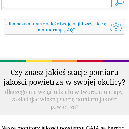
albo pozwól nam znaleźć twoją najbliższą stację
monitorującą AQI
Czy znasz jakieś stacje pomiaru
jakości powietrza w swojej okolicy?
dlaczego nie wziąć udziału w tworzeniu mapy,
zakładając własną stację pomiaru jakości
powietrza?
Nasze monitory jakości powietrza GAIA są bardzo