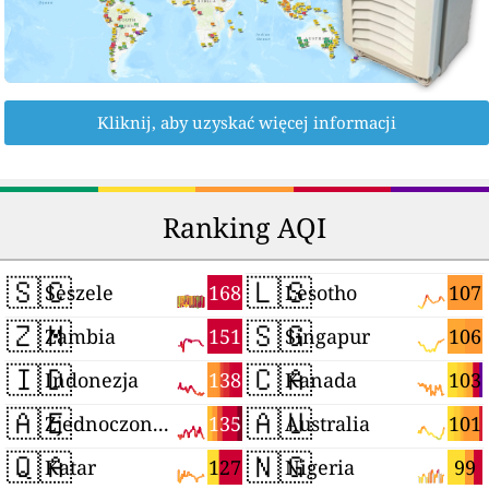
Kliknij, aby uzyskać więcej informacji
Ranking AQI
🇸🇨
🇱🇸
168
107
Seszele
Lesotho
🇿🇲
🇸🇬
151
106
Zambia
Singapur
🇮🇩
🇨🇦
138
103
Indonezja
Kanada
🇦🇪
🇦🇺
135
101
Zjednoczone Emiraty Arabskie
Australia
🇶🇦
🇳🇬
127
99
Katar
Nigeria