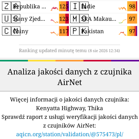
🇿🇦
🇮🇳
125
98
Republika Południowej Afryki
Indie
🇺🇸
🇲🇴
123
97
Stany Zjednoczone
SRA Makau (Chiny)
🇨🇳
🇵🇰
117
97
Chiny
Pakistan
Ranking updated minutę temu
(8 sie 2026 12:34)
Analiza jakości danych z czujnika
AirNet
Więcej informacji o jakości danych czujnika:
Kenyatta Highway, Thika
Sprawdź raport z usługi weryfikacji jakości danych
z czujników AirNet:
aqicn.org/station/validation/@575473/pl/