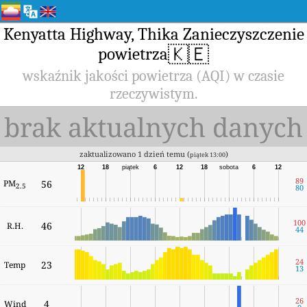
Kenyatta Highway, Thika Zanieczyszczenie
🇰🇪
powietrza
wskaźnik jakości powietrza (AQI) w czasie
rzeczywistym.
brak aktualnych danych
zaktualizowano 1 dzień temu (
)
piątek 13:00
12
18
piątek
6
12
18
sobota
6
12
89
PM
56
2.5
80
100
46
R.H.
44
24
23
Temp
13
26
4
Wind