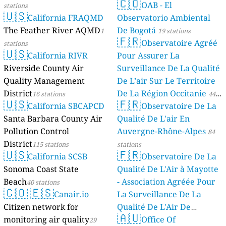
🇨🇴
OAB - El
stations
🇺🇸
California FRAQMD
Observatorio Ambiental
The Feather River AQMD
De Bogotá
1
19 stations
🇫🇷
Observatoire Agréé
stations
🇺🇸
California RIVR
Pour Assurer La
Riverside County Air
Surveillance De La Qualité
Quality Management
De L’air Sur Le Territoire
District
De La Région Occitanie
16 stations
44
🇺🇸
🇫🇷
California SBCAPCD
Observatoire De La
stations
Santa Barbara County Air
Qualité De L'air En
Pollution Control
Auvergne-Rhône-Alpes
84
District
115 stations
stations
🇺🇸
🇫🇷
California SCSB
Observatoire De La
Sonoma Coast State
Qualité De L'Air à Mayotte
Beach
- Association Agréée Pour
40 stations
🇨🇴
🇪🇸
Canair.io
La Surveillance De La
Citizen network for
Qualité De L'Air De
🇦🇺
monitoring air quality
Mayotte
Office Of
29
4 stations