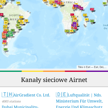
Tiles © Esri — Esri, DeLorme, NAVTEQ, TomTom, Intermap, iPC, USGS, FAO, NPS, NRCAN, GeoBase, Kadaster NL, Ordnance Survey, Esri Japan, METI, Esri China (Hong Kong), and the GIS User Community
Kanały sieciowe Airnet
🇹🇭
🇩🇪
AirGradient Co. Ltd.
Luftqualität | Nds.
Ministerium Für Umwelt,
4005 stations
Dubai Municipality-
Energie Und Klimaschutz