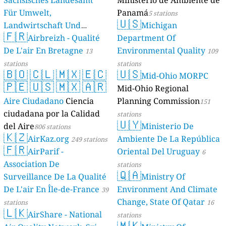
Sächsisches Landesamt
Ministerio de Ambiente de
Für Umwelt,
Panamá
5 stations
🇺🇸
Landwirtschaft Und
Michigan
🇫🇷
Geologie)
Airbreizh - Qualité
Department Of
50 stations
De L'air En Bretagne
Environmental Quality
13
109
stations
stations
🇧🇴
🇨🇱
🇲🇽
🇪🇨
🇺🇸
Mid-Ohio MORPC
🇵🇪
🇺🇸
🇲🇽
🇦🇷
Mid-Ohio Regional
Aire Ciudadano
Ciencia
Planning Commission
151
ciudadana por la Calidad
stations
🇺🇾
del Aire
Ministerio De
806 stations
🇰🇿
AirKaz.org
Ambiente De La República
249 stations
🇫🇷
AirParif -
Oriental Del Uruguay
6
Association De
stations
🇶🇦
Surveillance De La Qualité
Ministry Of
De L'air En Île-de-France
Environment And Climate
39
Change, State Of Qatar
stations
16
🇱🇰
AirShare - National
stations
🇲🇰