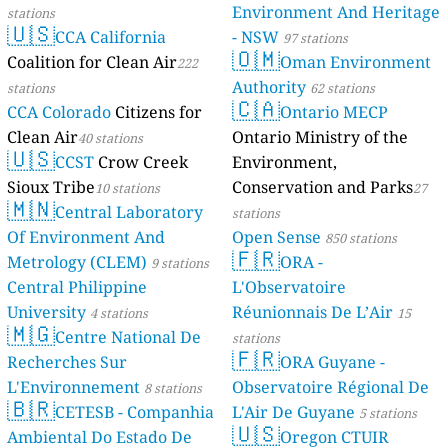
Environment And Heritage
stations
🇺🇸
CCA California
- NSW
97 stations
🇴🇲
Coalition for Clean Air
Oman Environment
222
Authority
stations
62 stations
🇨🇦
CCA Colorado
Citizens for
Ontario MECP
Clean Air
Ontario Ministry of the
40 stations
🇺🇸
CCST
Crow Creek
Environment,
Sioux Tribe
Conservation and Parks
10 stations
27
🇲🇳
Central Laboratory
stations
Of Environment And
Open Sense
850 stations
🇫🇷
Metrology (CLEM)
ORA -
9 stations
Central Philippine
L'Observatoire
University
Réunionnais De L’Air
4 stations
15
🇲🇬
Centre National De
stations
🇫🇷
Recherches Sur
ORA Guyane -
L'Environnement
Observatoire Régional De
8 stations
🇧🇷
CETESB - Companhia
L'Air De Guyane
5 stations
🇺🇸
Ambiental Do Estado De
Oregon CTUIR