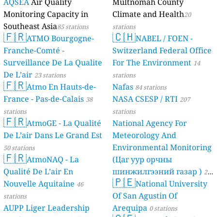
AQSEA
Air Quality
Multnomah County
Monitoring Capacity in
Climate and Health
20
Southeast Asia
85 stations
stations
🇫🇷
🇨🇭
ATMO Bourgogne-
NABEL / FOEN -
Franche-Comté -
Switzerland Federal Office
Surveillance De La Qualite
For The Environment
14
De L’air
23 stations
stations
🇫🇷
Atmo En Hauts-de-
Nafas
84 stations
France - Pas-de-Calais
NASA CSESP / RTI
38
207
stations
stations
🇫🇷
AtmoGE - La Qualité
National Agency For
De L’air Dans Le Grand Est
Meteorology And
Environmental Monitoring
50 stations
🇫🇷
AtmoNAQ - La
(Цаг уур орчны
Qualité De L’air En
шинжилгээний газар )
21
🇵🇪
Nouvelle Aquitaine
National University
46
stations
Of San Agustin Of
stations
AUPP Liger Leadership
Arequipa
0 stations