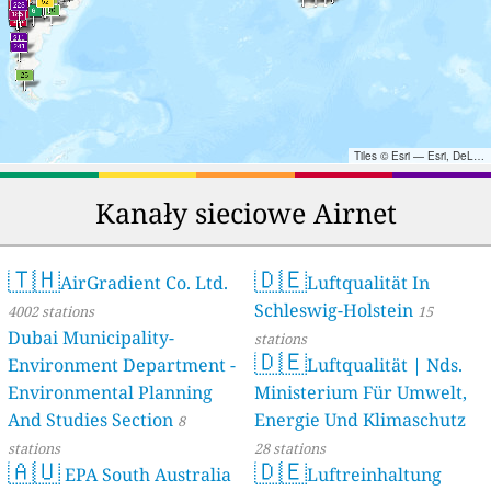
Tiles © Esri — Esri, DeLorme, NAVTEQ, TomTom, Intermap, iPC, USGS, FAO, NPS, NRCAN, GeoBase, Kadaster NL, Ordnance Survey, Esri Japan, METI, Esri China (Hong Kong), and the GIS User Community
Kanały sieciowe Airnet
🇹🇭
🇩🇪
AirGradient Co. Ltd.
Luftqualität In
Schleswig-Holstein
4002 stations
15
Dubai Municipality-
stations
🇩🇪
Environment Department -
Luftqualität | Nds.
Environmental Planning
Ministerium Für Umwelt,
And Studies Section
Energie Und Klimaschutz
8
stations
28 stations
🇦🇺
🇩🇪
EPA South Australia
Luftreinhaltung