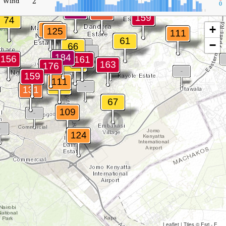
2
Wind
0
+
−
Leaflet
|
Tiles © Esri - Esri, DeLorme, NAVTEQ, TomTom, Intermap, iPC, USGS, FAO, NPS, NRCAN, GeoBase, Kadaster NL, Ordnance Survey, Esri Japan, METI, Esri China (Hong Kong), and the GIS User Community