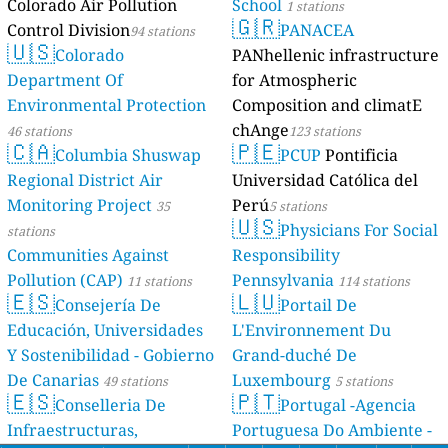
Colorado Air Pollution
School
1 stations
🇬🇷
Control Division
PANACEA
94 stations
🇺🇸
Colorado
PANhellenic infrastructure
Department Of
for Atmospheric
Environmental Protection
Composition and climatE
chAnge
46 stations
123 stations
🇨🇦
🇵🇪
Columbia Shuswap
PCUP
Pontificia
Regional District Air
Universidad Católica del
Monitoring Project
Perú
35
5 stations
🇺🇸
Physicians For Social
stations
Communities Against
Responsibility
Pollution (CAP)
Pennsylvania
11 stations
114 stations
🇪🇸
🇱🇺
Consejería De
Portail De
Educación, Universidades
L'Environnement Du
Y Sostenibilidad - Gobierno
Grand-duché De
De Canarias
Luxembourg
49 stations
5 stations
🇪🇸
🇵🇹
Conselleria De
Portugal -Agencia
Infraestructuras,
Portuguesa Do Ambiente -