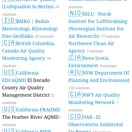
(Luftqualität In Berlin)
46 stations
14
stations
🇳🇴
NILU - Norsk
stations
🇮🇩
BMKG | Badan
Institutt For Luftforskning
Meteorologi, Klimatologi
(Norwegian Institute For
Dan Geofisika
Air Research)
29 stations
77 stations
🇨🇦
British Columbia,
Northwest Clean Air
Canada Air Quality
Agency
7 stations
🇨🇦
Monitoring Agency
Nova Scotia
78
Environment
stations
9 stations
🇺🇸
🇦🇺
California
NSW Department Of
EDCAQMD
El Dorado
Planning And Environment
County Air Quality
131 stations
🇨🇦
Management District
NWT Air Quality
75
Monitoring Network
stations
7
🇺🇸
California FRAQMD
stations
🇨🇴
The Feather River AQMD
OAB - El
1
Observatorio Ambiental
stations
🇺🇸
California RIVR
De Bogotá