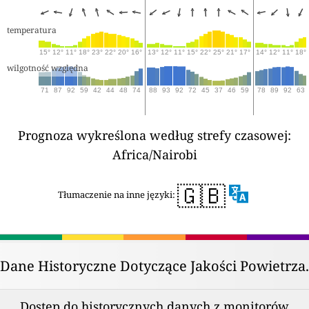
temperatura
15°
12°
11°
18°
23°
22°
20°
16°
13°
12°
11°
15°
22°
25°
21°
17°
14°
12°
11°
18°
wilgotność względna
71
87
92
59
42
44
48
74
88
93
92
72
45
37
46
59
78
89
92
63
Prognoza wykreślona według strefy czasowej:
Africa/Nairobi
🇬🇧
Tłumaczenie na inne języki:
Dane Historyczne Dotyczące Jakości Powietrza.
Dostęp do historycznych danych z monitorów