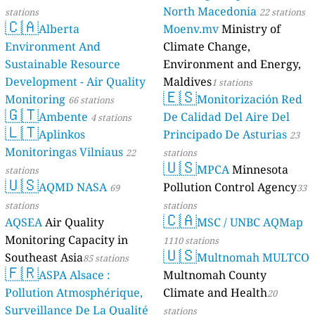
North Macedonia
stations
22 stations
🇨🇦
Alberta
Moenv.mv
Ministry of
Environment And
Climate Change,
Sustainable Resource
Environment and Energy,
Development - Air Quality
Maldives
1 stations
🇪🇸
Monitoring
Monitorización Red
66 stations
🇬🇹
Ambente
De Calidad Del Aire Del
4 stations
🇱🇹
Aplinkos
Principado De Asturias
23
Monitoringas Vilniaus
22
stations
🇺🇸
MPCA
Minnesota
stations
🇺🇸
AQMD NASA
Pollution Control Agency
69
33
stations
stations
🇨🇦
AQSEA
Air Quality
MSC / UNBC AQMap
Monitoring Capacity in
1110 stations
🇺🇸
Southeast Asia
Multnomah MULTCO
85 stations
🇫🇷
ASPA Alsace :
Multnomah County
Pollution Atmosphérique,
Climate and Health
20
Surveillance De La Qualité
stations