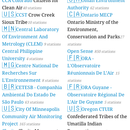
CCA Colorado
Citizens for
Oman Environment
Clean Air
Authority
40 stations
62 stations
🇺🇸
🇨🇦
CCST
Crow Creek
Ontario MECP
Sioux Tribe
Ontario Ministry of the
10 stations
🇲🇳
Central Laboratory
Environment,
Of Environment And
Conservation and Parks
27
Metrology (CLEM)
9 stations
stations
Central Philippine
Open Sense
850 stations
🇫🇷
University
ORA -
4 stations
🇲🇬
Centre National De
L'Observatoire
Recherches Sur
Réunionnais De L’Air
15
L'Environnement
8 stations
stations
🇧🇷
🇫🇷
CETESB - Companhia
ORA Guyane -
Ambiental Do Estado De
Observatoire Régional De
São Paulo
L'Air De Guyane
63 stations
5 stations
🇺🇸
🇺🇸
City Of Minneapolis
Oregon CTUIR
Community Air Monitoring
Confederated Tribes of the
Project
Umatilla Indian
165 stations