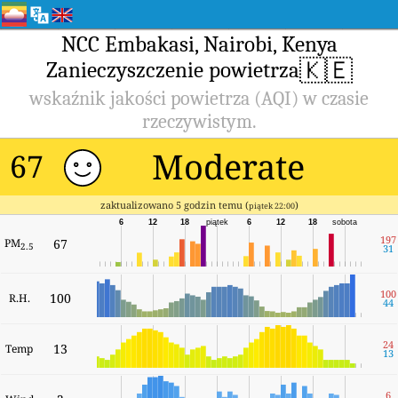
NCC Embakasi, Nairobi, Kenya
🇰🇪
Zanieczyszczenie powietrza
wskaźnik jakości powietrza (AQI) w czasie
rzeczywistym.
Moderate
67
zaktualizowano 5 godzin temu (
)
piątek 22:00
6
12
18
piątek
6
12
18
sobota
197
PM
67
2.5
31
100
100
R.H.
44
24
13
Temp
13
6