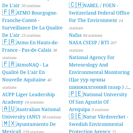
🇨🇭
De L’air
NABEL / FOEN -
50 stations
🇫🇷
ATMO Bourgogne-
Switzerland Federal Office
Franche-Comté -
For The Environment
14
Surveillance De La Qualite
stations
De L’air
Nafas
23 stations
84 stations
🇫🇷
Atmo En Hauts-de-
NASA CSESP / RTI
207
France - Pas-de-Calais
38
stations
National Agency For
stations
🇫🇷
AtmoNAQ - La
Meteorology And
Qualité De L’air En
Environmental Monitoring
Nouvelle Aquitaine
(Цаг уур орчны
46
шинжилгээний газар )
stations
21
🇵🇪
AUPP Liger Leadership
National University
stations
Academy
Of San Agustin Of
14 stations
🇦🇺
Australian National
Arequipa
0 stations
🇸🇪
University (ANU)
Natur Vårdsverket -
38 stations
🇲🇽
Ayuntamiento De
Swedish Environmental
Mexicali
Protection Agency
120 stations
71