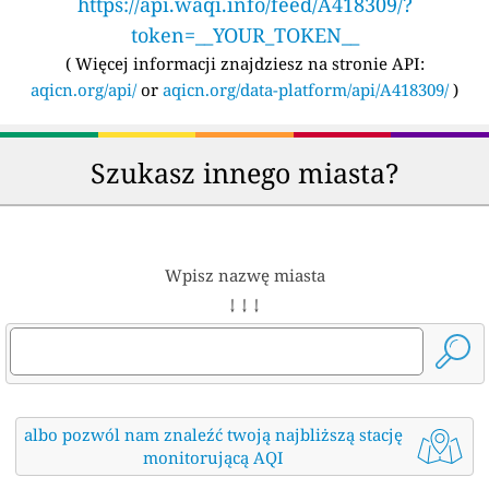
https://api.waqi.info/feed/A418309/?
token=__YOUR_TOKEN__
(
Więcej informacji znajdziesz na stronie API:
aqicn.org/api/
or
aqicn.org/data-platform/api/A418309/
)
Szukasz innego miasta?
Wpisz nazwę miasta
↓ ↓ ↓
albo pozwól nam znaleźć twoją najbliższą stację
monitorującą AQI