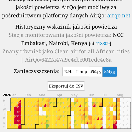
jakości powietrza AirQo jest możliwy za
pośrednictwem platformy danych AirQo:
airqo.net
Historyczny wskaźnik jakości powietrza
Stacja monitorowania jakości powietrza:
NCC
Embakasi, Nairobi, Kenya
[id
418309
]
Znany również jako
Clean air for all African cities
| AirQo/6422a47a9e4cbc001edc4e8a
Zanieczyszczenia:
PM
PM
R.H.
Temp
10
2.5
Eksportuj do CSV
2026
Jan
Feb
Mar
Apr
May
Jun
Jul
Aug
M
T
W
T
F
S
S