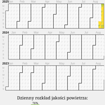
2025
Jan
Feb
Mar
Apr
May
Jun
Jul
Aug
M
T
W
T
F
S
S
2024
Jan
Feb
Mar
Apr
May
Jun
Jul
Aug
M
T
W
T
F
S
S
2023
Jan
Feb
Mar
Apr
May
Jun
Jul
Aug
M
T
W
T
F
S
S
Dzienny rozkład jakości powietrza:
76%