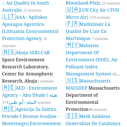
:: Air Quality In South
Rheinland-Pfalz
25 stations
🇺🇦
Australia
LUN City Air (ЛУН
11 stations
🇱🇹
AAA - Aplinkos
Місто Air)
210 stations
🇫🇷
Apsaugos Agentūra
Madininair La
(Lithuania Environmental
Qualité De L’air En
Protection Agency
Martinique
16
7 stations
🇲🇾
Malaysia
stations
🇳🇬
Abuja SERLCAR
Department Of
Space Environment
Environment (DOE); Air
Research Laboratory,
Polluant Index
Center for Atmospheric
Management System
66
🇺🇸
Research, Abuja
Massachusetts
1 stations
stations
🇦🇪
AED - Environment
MASSDEP
Massachusetts
Agency – Abu Dhabi ( هيئة
Department of
البيئة - أبو ظبي)
Environmental
57 stations
🇲🇪
Agencija Za Zaštitu
Protection
98 stations
🇪🇸
Prirode I životne Sredine -
Medi Ambient.
Montenegro Environement
Generalitat De Catalunya