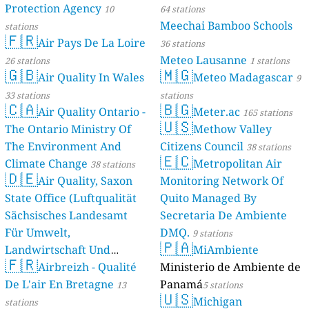
Protection Agency
10
64 stations
Meechai Bamboo Schools
stations
🇫🇷
Air Pays De La Loire
36 stations
Meteo Lausanne
26 stations
1 stations
🇬🇧
🇲🇬
Air Quality In Wales
Meteo Madagascar
9
33 stations
stations
🇨🇦
🇧🇬
Air Quality Ontario -
Meter.ac
165 stations
🇺🇸
The Ontario Ministry Of
Methow Valley
The Environment And
Citizens Council
38 stations
🇪🇨
Climate Change
Metropolitan Air
38 stations
🇩🇪
Air Quality, Saxon
Monitoring Network Of
State Office (Luftqualität
Quito Managed By
Sächsisches Landesamt
Secretaria De Ambiente
Für Umwelt,
DMQ.
9 stations
🇵🇦
Landwirtschaft Und
MiAmbiente
🇫🇷
Geologie)
Airbreizh - Qualité
Ministerio de Ambiente de
50 stations
De L'air En Bretagne
Panamá
13
5 stations
🇺🇸
Michigan
stations