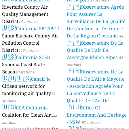
19 stations
🇫🇷
Riverside County Air
Observatoire Agréé
Quality Management
Pour Assurer La
District
Surveillance De La Qualité
16 stations
🇺🇸
California SBCAPCD
De L’air Sur Le Territoire
Santa Barbara County Air
De La Région Occitanie
44
🇫🇷
Pollution Control
Observatoire De La
stations
District
Qualité De L'air En
115 stations
🇺🇸
California SCSB
Auvergne-Rhône-Alpes
84
Sonoma Coast State
stations
🇫🇷
Beach
Observatoire De La
40 stations
🇨🇴
🇪🇸
Canair.io
Qualité De L'Air à Mayotte
Citizen network for
- Association Agréée Pour
monitoring air quality
La Surveillance De La
29
Qualité De L'Air De
stations
🇺🇸
🇦🇺
CCA California
Mayotte
Office Of
4 stations
Coalition for Clean Air
Environment And Heritage
222
- NSW
stations
97 stations
🇴🇲