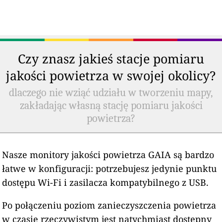
Czy znasz jakieś stacje pomiaru
jakości powietrza w swojej okolicy?
dlaczego nie wziąć udziału w tworzeniu mapy,
zakładając własną stację pomiaru jakości
powietrza?
Nasze monitory jakości powietrza GAIA są bardzo
łatwe w konfiguracji: potrzebujesz jedynie punktu
dostępu Wi-Fi i zasilacza kompatybilnego z USB.
Po połączeniu poziom zanieczyszczenia powietrza
w czasie rzeczywistym jest natychmiast dostępny