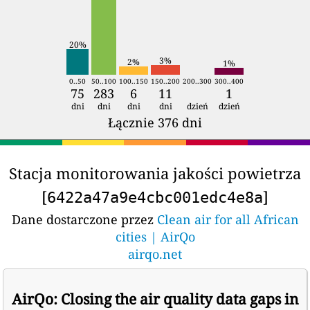
20%
3%
2%
1%
0..50
50..100
100..150
150..200
200..300
300..400
75
283
6
11
1
dni
dni
dni
dni
dzień
dzień
Łącznie 376 dni
Stacja monitorowania jakości powietrza
[
]
6422a47a9e4cbc001edc4e8a
Dane dostarczone przez
Clean air for all African
cities | AirQo
airqo.net
AirQo: Closing the air quality data gaps in