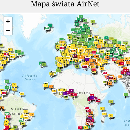
Mapa świata AirNet
+
−