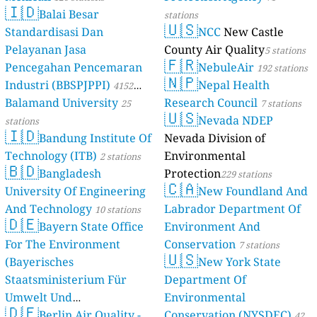
🇮🇩
Balai Besar
stations
🇺🇸
Standardisasi Dan
NCC
New Castle
Pelayanan Jasa
County Air Quality
5 stations
🇫🇷
Pencegahan Pencemaran
NebuleAir
192 stations
🇳🇵
Industri (BBSPJPPI)
Nepal Health
4152
Balamand University
Research Council
stations
25
7 stations
🇺🇸
Nevada NDEP
stations
🇮🇩
Bandung Institute Of
Nevada Division of
Technology (ITB)
Environmental
2 stations
🇧🇩
Bangladesh
Protection
229 stations
🇨🇦
University Of Engineering
New Foundland And
And Technology
Labrador Department Of
10 stations
🇩🇪
Bayern State Office
Environment And
For The Environment
Conservation
7 stations
🇺🇸
(Bayerisches
New York State
Staatsministerium Für
Department Of
Umwelt Und
Environmental
🇩🇪
Berlin Air Quality -
Verbraucherschutz) - LfU
Conservation (NYSDEC)
42