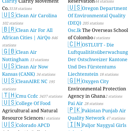
Clarity
Clarity Movement
Reservation
44 stations
🇺🇸
Co.
Oregon Department
3118 stations
🇺🇸
Clean Air Carolina
Of Environmental Quality
(DEQ)
102 stations
205 stations
🇧🇷
Clean Air For All
Osc.lk
The Overseas School
African Cities | AirQo
of Colombo
846
4 stations
🇨🇭
OSTLUFT - Die
stations
🇬🇧
Clean Air
Luftqualitätsüberwachung
Nottingham
Der Ostschweizer Kantone
13 stations
🇺🇸
Clean Air Now
Und Des Fürstentums
Kansas (CANK)
Liechtenstein
34 stations
18 stations
🇺🇸
🇬🇭
CleanAIRE NC
Oxygen City
195
Environmental Protection
stations
🇹🇭
Cmu Ccdc
Agency in Ghana
3437 stations
2 stations
🇺🇸
College Of Food
Pai Air
28 stations
🇵🇰
Agricultural and Natural
Pakistan Punjab Air
Resource Sciences
Quality Network
1 stations
47 stations
🇺🇸
🇮🇳
Colorado APCD
Paljor Naygyal Girls