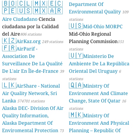
🇧🇴
🇨🇱
🇲🇽
🇪🇨
Department Of
🇵🇪
🇺🇸
🇲🇽
🇦🇷
Environmental Quality
109
Aire Ciudadano
Ciencia
stations
🇺🇸
ciudadana por la Calidad
Mid-Ohio MORPC
del Aire
Mid-Ohio Regional
806 stations
🇰🇿
AirKaz.org
Planning Commission
249 stations
151
🇫🇷
AirParif -
stations
🇺🇾
Association De
Ministerio De
Surveillance De La Qualité
Ambiente De La República
De L'air En Île-de-France
Oriental Del Uruguay
39
6
stations
stations
🇱🇰
🇶🇦
AirShare - National
Ministry Of
Air Quality Network, Sri
Environment And Climate
Lanka
Change, State Of Qatar
574701 stations
16
Alaska DEC- Division Of Air
stations
🇲🇰
Quality Information,
Ministry Of
Alaska Department Of
Environment And Physical
Enviromental Protection
Planning – Republic Of
73