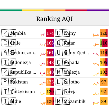
Ranking AQI
🇿🇲
🇨🇳
174
120
Zambia
Chiny
🇨🇱
🇶🇦
168
116
Chile
Katar
🇦🇪
🇺🇸
161
114
Zjednoczone Emiraty Arabskie
Stany Zjednoczone
🇮🇩
🇨🇦
148
105
Indonezja
Kanada
🇿🇦
🇲🇾
140
102
Republika Południowej Afryki
Malezja
🇵🇰
🇱🇸
133
97
Pakistan
Lesotho
🇹🇯
🇹🇷
120
92
Tadżykistan
Turcja
🇮🇳
🇲🇿
120
89
Indie
Mozambik