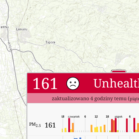
161
Unhealt
zaktualizowano 4 godziny temu (
piąt
18
czwartek
6
12
18
piątek
6
161
PM
2.5