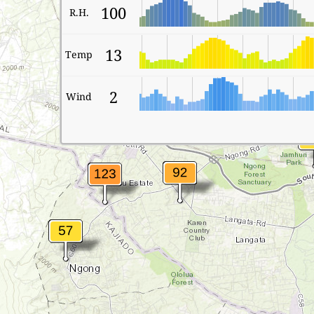
100
R.H.
13
Temp
2
Wind