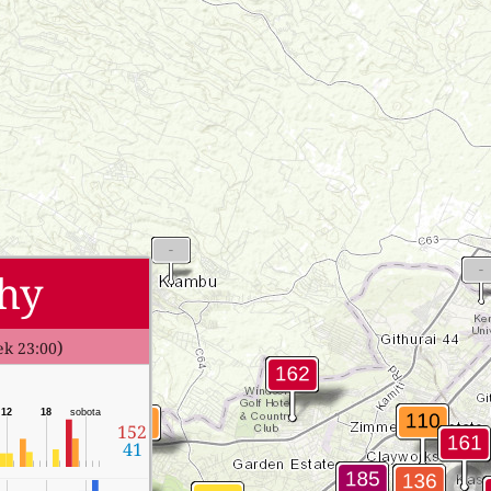
hy
)
ek 23:00
12
18
sobota
152
41