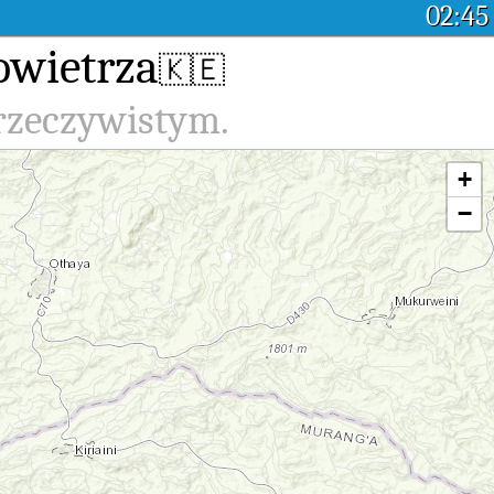
02:45
owietrza
🇰🇪
 rzeczywistym.
+
−