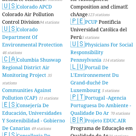
🇺🇸
Colorado APCD
Composition and climatE
Colorado Air Pollution
chAnge
123 stations
🇵🇪
Control Division
PCUP
Pontificia
94 stations
🇺🇸
Colorado
Universidad Católica del
Department Of
Perú
5 stations
🇺🇸
Environmental Protection
Physicians For Social
Responsibility
46 stations
🇨🇦
Columbia Shuswap
Pennsylvania
114 stations
🇱🇺
Regional District Air
Portail De
Monitoring Project
L'Environnement Du
35
Grand-duché De
stations
Communities Against
Luxembourg
5 stations
🇵🇹
Pollution (CAP)
Portugal -Agencia
11 stations
🇪🇸
Consejería De
Portuguesa Do Ambiente -
Educación, Universidades
Qualidade Do Ar
70 stations
🇧🇷
Y Sostenibilidad - Gobierno
Projeto EDUC.AIR
De Canarias
Programa de Educação em
49 stations
🇪🇸
Conselleria De
Qualidade do Ar