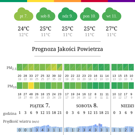
pt 7.
sob 8.
ndz 9.
pon 10.
wt 11.
24°C
25°C
25°C
25°C
27°C
12°C
11°C
11°C
11°C
11°C
Prognoza Jakości Powietrza
PM
2.5
20
28
33
27
25
32
39
32
20
22
22
23
23
16
11
14
13
15
15
10
19
22
30
25
25
27
35
22
19
20
19
20
18
12
10
13
13
13
10
9
PM
10
18
27
48
26
18
15
24
23
17
19
24
16
12
8
11
11
10
12
17
9
18
27
48
26
18
15
24
23
17
19
24
16
12
8
11
11
10
12
17
9
piątek 7.
sobota 8.
niedzi
1
3
6
9
12
15
18
21
0
3
6
9
12
15
18
21
0
3
6
9
godzina
Prędkość wiatru 
(m/s)
0
0
1
3
4
3
1
1
1
1
2
3
4
3
3
1
1
1
2
3