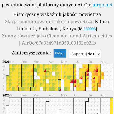
pośrednictwem platformy danych AirQo:
airqo.net
Historyczny wskaźnik jakości powietrza
Stacja monitorowania jakości powietrza:
Kifaru
Umoja II, Embakasi, Kenya
[id
560098
]
Znany również jako
Clean air for all African cities
| AirQo/67a334971d959f00132e92fb
Zanieczyszczenia:
PM
Eksportuj do CSV
2.5
2026
Jan
Feb
Mar
Apr
May
Jun
Jul
Aug
M
T
W
T
F
S
S
2025
Jan
Feb
Mar
Apr
May
Jun
Jul
Aug
M
T
W
T