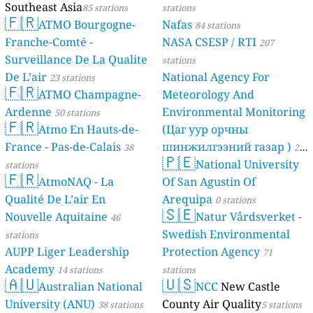
Southeast Asia
85 stations
stations
🇫🇷
ATMO Bourgogne-
Nafas
84 stations
Franche-Comté -
NASA CSESP / RTI
207
Surveillance De La Qualite
stations
De L’air
National Agency For
23 stations
🇫🇷
ATMO Champagne-
Meteorology And
Ardenne
Environmental Monitoring
50 stations
🇫🇷
Atmo En Hauts-de-
(Цаг уур орчны
France - Pas-de-Calais
шинжилгээний газар )
38
21
🇵🇪
National University
stations
stations
🇫🇷
AtmoNAQ - La
Of San Agustin Of
Qualité De L’air En
Arequipa
0 stations
🇸🇪
Nouvelle Aquitaine
Natur Vårdsverket -
46
Swedish Environmental
stations
AUPP Liger Leadership
Protection Agency
71
Academy
14 stations
stations
🇦🇺
🇺🇸
Australian National
NCC
New Castle
University (ANU)
County Air Quality
38 stations
5 stations