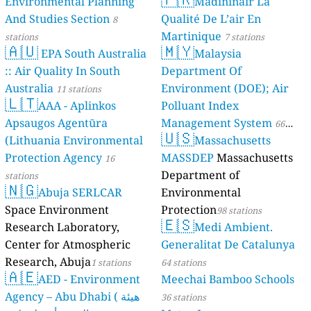
Environmental Planning
Madininair La
And Studies Section
Qualité De L’air En
8
Martinique
stations
7 stations
🇦🇺
🇲🇾
EPA South Australia
Malaysia
:: Air Quality In South
Department Of
Australia
Environment (DOE); Air
11 stations
🇱🇹
AAA - Aplinkos
Polluant Index
Apsaugos Agentūra
Management System
66
🇺🇸
(Lithuania Environmental
Massachusetts
stations
Protection Agency
MASSDEP
Massachusetts
16
Department of
stations
🇳🇬
Abuja SERLCAR
Environmental
Space Environment
Protection
98 stations
🇪🇸
Research Laboratory,
Medi Ambient.
Center for Atmospheric
Generalitat De Catalunya
Research, Abuja
1 stations
64 stations
🇦🇪
AED - Environment
Meechai Bamboo Schools
Agency – Abu Dhabi ( هيئة
36 stations