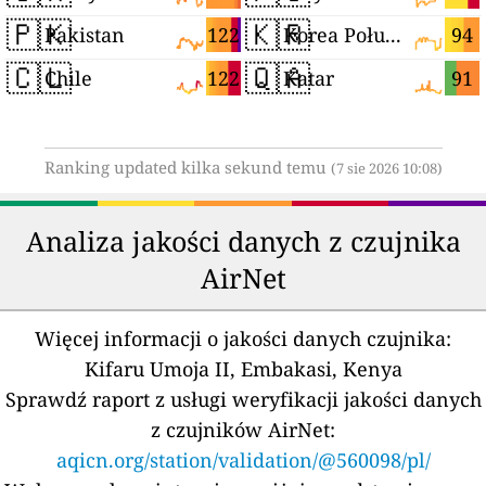
🇵🇰
🇰🇷
122
94
Pakistan
Korea Południowa
🇨🇱
🇶🇦
122
91
Chile
Katar
Ranking updated kilka sekund temu
(7 sie 2026 10:08)
Analiza jakości danych z czujnika
AirNet
Więcej informacji o jakości danych czujnika:
Kifaru Umoja II, Embakasi, Kenya
Sprawdź raport z usługi weryfikacji jakości danych
z czujników AirNet:
aqicn.org/station/validation/@560098/pl/