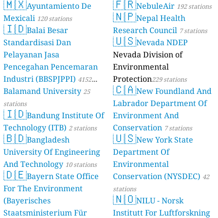
🇲🇽
🇫🇷
Ayuntamiento De
NebuleAir
192 stations
🇳🇵
Mexicali
Nepal Health
120 stations
🇮🇩
Balai Besar
Research Council
7 stations
🇺🇸
Standardisasi Dan
Nevada NDEP
Pelayanan Jasa
Nevada Division of
Pencegahan Pencemaran
Environmental
Industri (BBSPJPPI)
Protection
4152
229 stations
🇨🇦
Balamand University
New Foundland And
stations
25
Labrador Department Of
stations
🇮🇩
Bandung Institute Of
Environment And
Technology (ITB)
Conservation
2 stations
7 stations
🇧🇩
🇺🇸
Bangladesh
New York State
University Of Engineering
Department Of
And Technology
Environmental
10 stations
🇩🇪
Bayern State Office
Conservation (NYSDEC)
42
For The Environment
stations
🇳🇴
(Bayerisches
NILU - Norsk
Staatsministerium Für
Institutt For Luftforskning