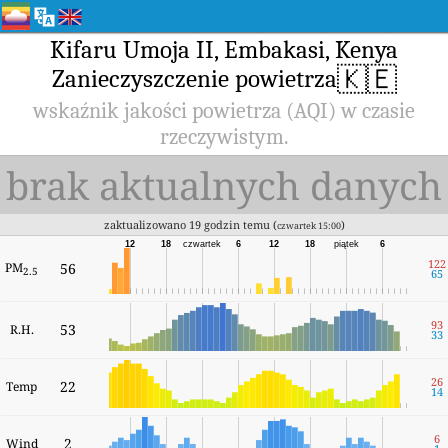
Kifaru Umoja II, Embakasi, Kenya
🇰🇪
Zanieczyszczenie powietrza
wskaźnik jakości powietrza (AQI) w czasie
rzeczywistym.
brak aktualnych danych
zaktualizowano 19 godzin temu (
)
czwartek 15:00
12
18
czwartek
6
12
18
piątek
6
122
PM
56
2.5
65
93
53
R.H.
33
26
22
Temp
14
6
2
Wind