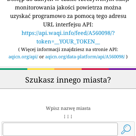
monitorowania jakości powietrza można
uzyskać programowo za pomocą tego adresu
URL interfejsu API:
https://api.waqi.info/feed/A560098/?
token=__YOUR_TOKEN__
(
Więcej informacji znajdziesz na stronie API:
aqicn.org/api/
or
aqicn.org/data-platform/api/A560098/
)
Szukasz innego miasta?
Wpisz nazwę miasta
↓ ↓ ↓