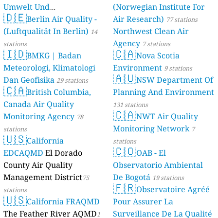
Umwelt Und
(Norwegian Institute For
🇩🇪
Berlin Air Quality -
Verbraucherschutz) - LfU
Air Research)
77 stations
(Luftqualität In Berlin)
Northwest Clean Air
46 stations
14
Agency
stations
7 stations
🇮🇩
🇨🇦
BMKG | Badan
Nova Scotia
Meteorologi, Klimatologi
Environment
9 stations
🇦🇺
Dan Geofisika
NSW Department Of
29 stations
🇨🇦
British Columbia,
Planning And Environment
Canada Air Quality
131 stations
🇨🇦
Monitoring Agency
NWT Air Quality
78
Monitoring Network
stations
7
🇺🇸
California
stations
🇨🇴
EDCAQMD
El Dorado
OAB - El
County Air Quality
Observatorio Ambiental
Management District
De Bogotá
75
19 stations
🇫🇷
Observatoire Agréé
stations
🇺🇸
California FRAQMD
Pour Assurer La
The Feather River AQMD
Surveillance De La Qualité
1