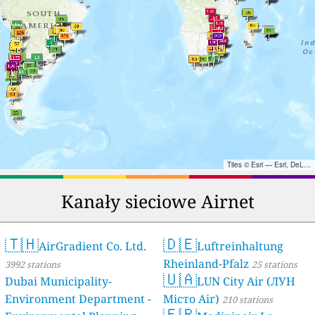
Tiles © Esri — Esri, DeLorme, NAVTEQ, TomTom, Intermap, iPC, USGS, FAO, NPS, NRCAN, GeoBase, Kadaster NL, Ordnance Survey, Esri Japan, METI, Esri China (Hong Kong), and the GIS User Community
Kanały sieciowe Airnet
🇹🇭
🇩🇪
AirGradient Co. Ltd.
Luftreinhaltung
Rheinland-Pfalz
3992 stations
25 stations
🇺🇦
Dubai Municipality-
LUN City Air (ЛУН
Environment Department -
Місто Air)
210 stations
🇫🇷