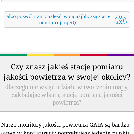
albo pozwól nam znaleźć twoją najbliższą stację
monitorującą AQI
Czy znasz jakieś stacje pomiaru
jakości powietrza w swojej okolicy?
dlaczego nie wziąć udziału w tworzeniu mapy,
zakładając własną stację pomiaru jakości
powietrza?
Nasze monitory jakości powietrza GAIA są bardzo
łatwe w konfiguracji: potrzebujesz jedynie punktu