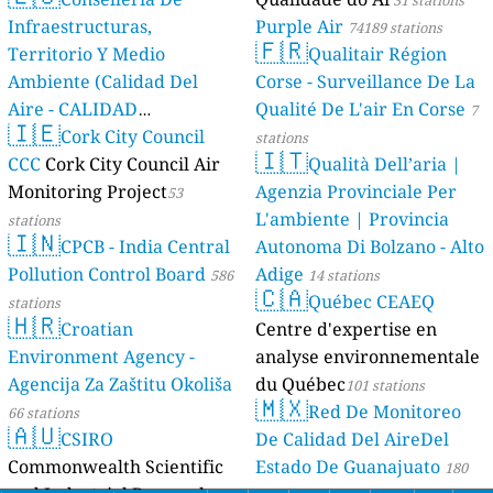
31 stations
Infraestructuras,
Purple Air
74189 stations
🇫🇷
Territorio Y Medio
Qualitair Région
Ambiente (Calidad Del
Corse - Surveillance De La
Aire - CALIDAD
Qualité De L'air En Corse
7
🇮🇪
AMBIENTAL)
Cork City Council
23 stations
stations
🇮🇹
CCC
Cork City Council Air
Qualità Dell’aria |
Monitoring Project
Agenzia Provinciale Per
53
L'ambiente | Provincia
stations
🇮🇳
CPCB - India Central
Autonoma Di Bolzano - Alto
Pollution Control Board
Adige
586
14 stations
🇨🇦
Québec CEAEQ
stations
🇭🇷
Croatian
Centre d'expertise en
Environment Agency -
analyse environnementale
Agencija Za Zaštitu Okoliša
du Québec
101 stations
🇲🇽
Red De Monitoreo
66 stations
🇦🇺
CSIRO
De Calidad Del AireDel
Commonwealth Scientific
Estado De Guanajuato
180