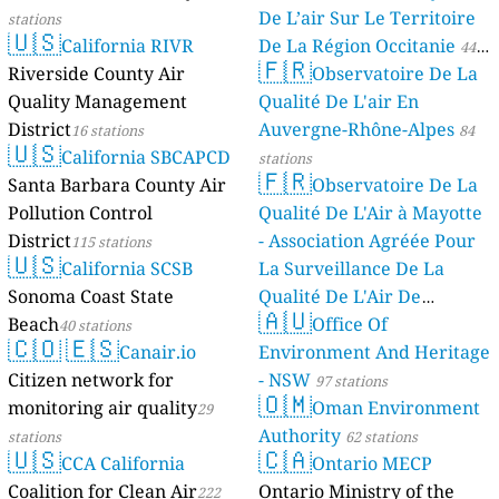
De L’air Sur Le Territoire
stations
🇺🇸
California RIVR
De La Région Occitanie
44
🇫🇷
Riverside County Air
Observatoire De La
stations
Quality Management
Qualité De L'air En
District
Auvergne-Rhône-Alpes
16 stations
84
🇺🇸
California SBCAPCD
stations
🇫🇷
Santa Barbara County Air
Observatoire De La
Pollution Control
Qualité De L'Air à Mayotte
District
- Association Agréée Pour
115 stations
🇺🇸
California SCSB
La Surveillance De La
Sonoma Coast State
Qualité De L'Air De
🇦🇺
Beach
Mayotte
Office Of
40 stations
4 stations
🇨🇴
🇪🇸
Canair.io
Environment And Heritage
Citizen network for
- NSW
97 stations
🇴🇲
monitoring air quality
Oman Environment
29
Authority
stations
62 stations
🇺🇸
🇨🇦
CCA California
Ontario MECP
Coalition for Clean Air
Ontario Ministry of the
222