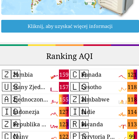
Kliknij, aby uzyskać więcej informacji
Ranking AQI
🇿🇲
🇨🇦
159
121
Zambia
Kanada
🇺🇸
🇱🇸
157
118
Stany Zjednoczone
Lesotho
🇦🇪
🇿🇼
155
118
Zjednoczone Emiraty Arabskie
Zimbabwe
🇮🇩
🇮🇳
127
114
Indonezja
Indie
🇿🇦
🇷🇼
123
113
Republika Południowej Afryki
Rwanda
🇨🇳
🇵🇸
122
99
Chiny
Terytoria Palestyńskie