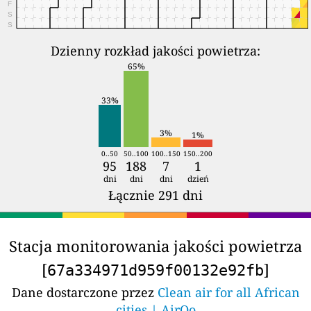
F
S
S
Dzienny rozkład jakości powietrza:
65%
33%
3%
1%
0..50
50..100
100..150
150..200
95
188
7
1
dni
dni
dni
dzień
Łącznie 291 dni
Stacja monitorowania jakości powietrza
[
]
67a334971d959f00132e92fb
Dane dostarczone przez
Clean air for all African
cities | AirQo