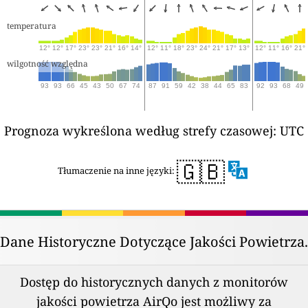
temperatura
12°
12°
17°
23°
23°
21°
16°
14°
12°
11°
18°
23°
24°
21°
17°
13°
12°
11°
16°
21°
wilgotność względna
93
93
66
45
43
50
67
74
87
91
59
42
38
44
65
83
92
93
68
49
Prognoza wykreślona według strefy czasowej: UTC
🇬🇧
Tłumaczenie na inne języki:
Dane Historyczne Dotyczące Jakości Powietrza.
Dostęp do historycznych danych z monitorów
jakości powietrza AirQo jest możliwy za