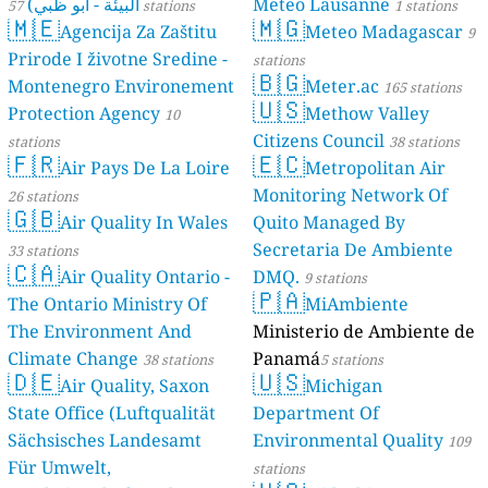
البيئة - أبو ظبي)
Meteo Lausanne
57 stations
1 stations
🇲🇪
🇲🇬
Agencija Za Zaštitu
Meteo Madagascar
9
Prirode I životne Sredine -
stations
🇧🇬
Montenegro Environement
Meter.ac
165 stations
🇺🇸
Protection Agency
Methow Valley
10
Citizens Council
stations
38 stations
🇫🇷
🇪🇨
Air Pays De La Loire
Metropolitan Air
Monitoring Network Of
26 stations
🇬🇧
Air Quality In Wales
Quito Managed By
Secretaria De Ambiente
33 stations
🇨🇦
Air Quality Ontario -
DMQ.
9 stations
🇵🇦
The Ontario Ministry Of
MiAmbiente
The Environment And
Ministerio de Ambiente de
Climate Change
Panamá
38 stations
5 stations
🇩🇪
🇺🇸
Air Quality, Saxon
Michigan
State Office (Luftqualität
Department Of
Sächsisches Landesamt
Environmental Quality
109
Für Umwelt,
stations