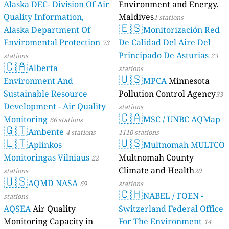
Alaska DEC- Division Of Air
Environment and Energy,
Quality Information,
Maldives
1 stations
🇪🇸
Alaska Department Of
Monitorización Red
Enviromental Protection
De Calidad Del Aire Del
73
Principado De Asturias
stations
23
🇨🇦
Alberta
stations
🇺🇸
Environment And
MPCA
Minnesota
Sustainable Resource
Pollution Control Agency
33
Development - Air Quality
stations
🇨🇦
Monitoring
MSC / UNBC AQMap
66 stations
🇬🇹
Ambente
4 stations
1110 stations
🇱🇹
🇺🇸
Aplinkos
Multnomah MULTCO
Monitoringas Vilniaus
Multnomah County
22
Climate and Health
stations
20
🇺🇸
AQMD NASA
69
stations
🇨🇭
NABEL / FOEN -
stations
AQSEA
Air Quality
Switzerland Federal Office
Monitoring Capacity in
For The Environment
14