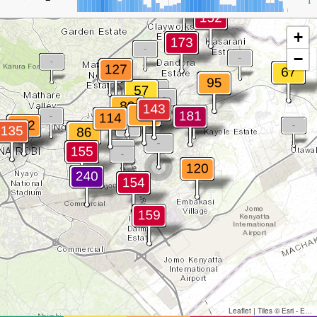
1
+
−
Leaflet
|
Tiles © Esri - Esri, DeLorme, NAVTEQ, TomTom, Intermap, iPC, USGS, FAO, NPS, NRCAN, GeoBase, Kadaster NL, Ordnance Survey, Esri Japan, METI, Esri China (Hong Kong), and the GIS User Community