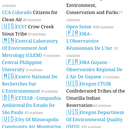
Environment,
stations
CCA Colorado
Citizens for
Conservation and Parks
27
Clean Air
40 stations
stations
🇺🇸
CCST
Crow Creek
Open Sense
850 stations
🇫🇷
Sioux Tribe
ORA -
10 stations
🇲🇳
Central Laboratory
L'Observatoire
Of Environment And
Réunionnais De L’Air
15
Metrology (CLEM)
9 stations
stations
🇫🇷
Central Philippine
ORA Guyane -
University
Observatoire Régional De
4 stations
🇲🇬
Centre National De
L'Air De Guyane
5 stations
🇺🇸
Recherches Sur
Oregon CTUIR
L'Environnement
Confederated Tribes of the
8 stations
🇧🇷
CETESB - Companhia
Umatilla Indian
Ambiental Do Estado De
Reservation
44 stations
🇺🇸
São Paulo
Oregon Department
63 stations
🇺🇸
City Of Minneapolis
Of Environmental Quality
Community Air Monitoring
(DEQ)
205 stations