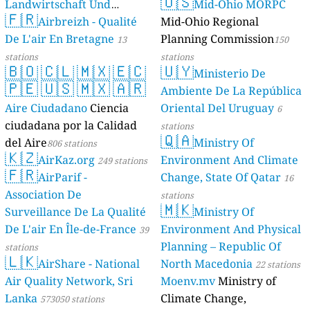
🇺🇸
Landwirtschaft Und
Mid-Ohio MORPC
🇫🇷
Geologie)
Airbreizh - Qualité
Mid-Ohio Regional
50 stations
De L'air En Bretagne
Planning Commission
13
150
stations
stations
🇧🇴
🇨🇱
🇲🇽
🇪🇨
🇺🇾
Ministerio De
🇵🇪
🇺🇸
🇲🇽
🇦🇷
Ambiente De La República
Aire Ciudadano
Ciencia
Oriental Del Uruguay
6
ciudadana por la Calidad
stations
🇶🇦
del Aire
Ministry Of
806 stations
🇰🇿
AirKaz.org
Environment And Climate
249 stations
🇫🇷
AirParif -
Change, State Of Qatar
16
Association De
stations
🇲🇰
Surveillance De La Qualité
Ministry Of
De L'air En Île-de-France
Environment And Physical
39
Planning – Republic Of
stations
🇱🇰
AirShare - National
North Macedonia
22 stations
Air Quality Network, Sri
Moenv.mv
Ministry of
Lanka
Climate Change,
573050 stations