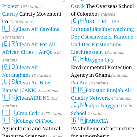
Project
Osc.lk
The Overseas School
164 stations
Clarity
Clarity Movement
of Colombo
4 stations
🇨🇭
Co.
OSTLUFT - Die
3118 stations
🇺🇸
Clean Air Carolina
Luftqualitätsüberwachung
Der Ostschweizer Kantone
102 stations
🇧🇷
Clean Air For All
Und Des Fürstentums
African Cities | AirQo
Liechtenstein
845
18 stations
🇬🇭
Oxygen City
stations
🇬🇧
Clean Air
Environmental Protection
Nottingham
Agency in Ghana
13 stations
2 stations
🇺🇸
Clean Air Now
Pai Air
28 stations
🇵🇰
Kansas (CANK)
Pakistan Punjab Air
34 stations
🇺🇸
CleanAIRE NC
Quality Network
193
47 stations
🇮🇳
Paljor Naygyal Girls
stations
🇹🇭
Cmu Ccdc
School
3433 stations
1 stations
🇺🇸
🇬🇷
College Of Food
PANACEA
Agricultural and Natural
PANhellenic infrastructure
Resource Sciences
for Atmospheric
1 stations