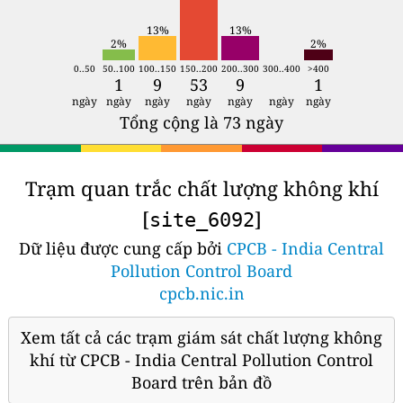
13%
13%
2%
2%
0..50
50..100
100..150
150..200
200..300
300..400
>400
1
9
53
9
1
ngày
ngày
ngày
ngày
ngày
ngày
ngày
Tổng cộng là 73 ngày
Trạm quan trắc chất lượng không khí
[
]
site_6092
Dữ liệu được cung cấp bởi
CPCB - India Central
Pollution Control Board
cpcb.nic.in
Xem tất cả các trạm giám sát chất lượng không
khí từ CPCB - India Central Pollution Control
Board trên bản đồ