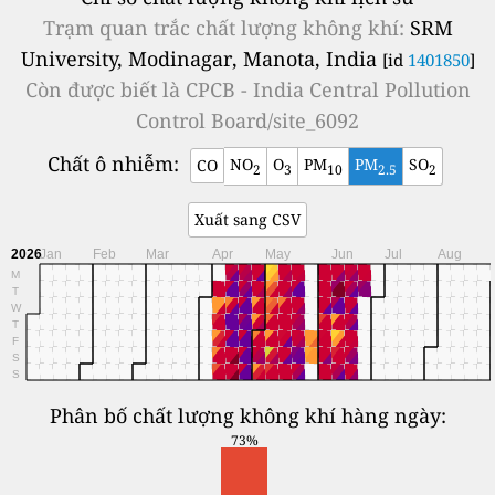
Trạm quan trắc chất lượng không khí:
SRM
University, Modinagar, Manota, India
[id
1401850
]
Còn được biết là
CPCB - India Central Pollution
Control Board/site_6092
Chất ô nhiễm:
NO
O
PM
PM
SO
CO
2
3
10
2.5
2
Xuất sang CSV
2026
Jan
Feb
Mar
Apr
May
Jun
Jul
Aug
M
T
W
T
F
S
S
Phân bố chất lượng không khí hàng ngày:
73%