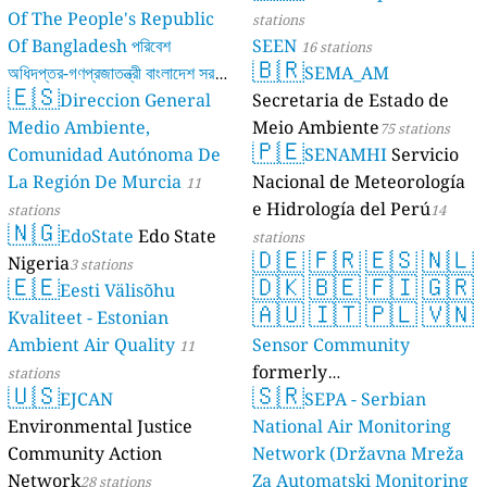
Of The People's Republic
stations
Of Bangladesh পরিবেশ
SEEN
16 stations
🇧🇷
অধিদপ্তর-গণপ্রজাতন্ত্রী বাংলাদেশ সরকার
SEMA_AM
🇪🇸
Direccion General
Secretaria de Estado de
17 stations
Medio Ambiente,
Meio Ambiente
75 stations
🇵🇪
Comunidad Autónoma De
SENAMHI
Servicio
La Región De Murcia
Nacional de Meteorología
11
e Hidrología del Perú
stations
14
🇳🇬
EdoState
Edo State
stations
🇩🇪
🇫🇷
🇪🇸
🇳🇱
Nigeria
3 stations
🇪🇪
🇩🇰
🇧🇪
🇫🇮
🇬🇷
Eesti Välisõhu
🇦🇺
🇮🇹
🇵🇱
🇻🇳
Kvaliteet - Estonian
Ambient Air Quality
Sensor Community
11
formerly
stations
🇺🇸
🇸🇷
EJCAN
luftdaten.info
SEPA - Serbian
35821 stations
Environmental Justice
National Air Monitoring
Community Action
Network (Državna Mreža
Network
Za Automatski Monitoring
28 stations