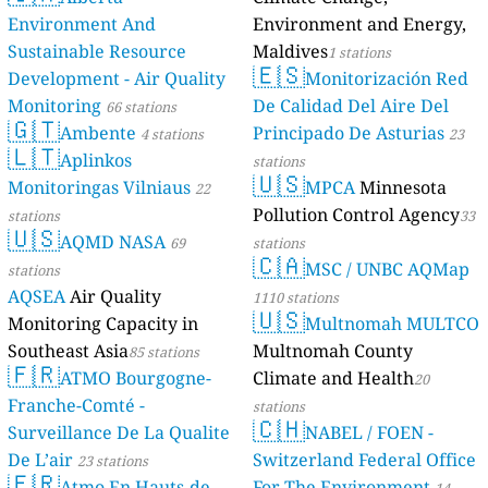
Environment And
Environment and Energy,
Sustainable Resource
Maldives
1 stations
🇪🇸
Development - Air Quality
Monitorización Red
Monitoring
De Calidad Del Aire Del
66 stations
🇬🇹
Ambente
Principado De Asturias
4 stations
23
🇱🇹
Aplinkos
stations
🇺🇸
Monitoringas Vilniaus
MPCA
Minnesota
22
Pollution Control Agency
stations
33
🇺🇸
AQMD NASA
69
stations
🇨🇦
MSC / UNBC AQMap
stations
AQSEA
Air Quality
1110 stations
🇺🇸
Monitoring Capacity in
Multnomah MULTCO
Southeast Asia
Multnomah County
85 stations
🇫🇷
ATMO Bourgogne-
Climate and Health
20
Franche-Comté -
stations
🇨🇭
Surveillance De La Qualite
NABEL / FOEN -
De L’air
Switzerland Federal Office
23 stations
🇫🇷
Atmo En Hauts-de-
For The Environment
14