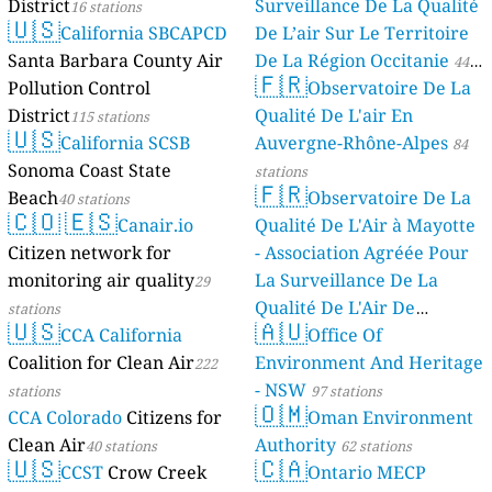
District
Surveillance De La Qualité
16 stations
🇺🇸
California SBCAPCD
De L’air Sur Le Territoire
Santa Barbara County Air
De La Région Occitanie
44
🇫🇷
Pollution Control
Observatoire De La
stations
District
Qualité De L'air En
115 stations
🇺🇸
California SCSB
Auvergne-Rhône-Alpes
84
Sonoma Coast State
stations
🇫🇷
Beach
Observatoire De La
40 stations
🇨🇴
🇪🇸
Canair.io
Qualité De L'Air à Mayotte
Citizen network for
- Association Agréée Pour
monitoring air quality
La Surveillance De La
29
Qualité De L'Air De
stations
🇺🇸
🇦🇺
CCA California
Mayotte
Office Of
4 stations
Coalition for Clean Air
Environment And Heritage
222
- NSW
stations
97 stations
🇴🇲
CCA Colorado
Citizens for
Oman Environment
Clean Air
Authority
40 stations
62 stations
🇺🇸
🇨🇦
CCST
Crow Creek
Ontario MECP