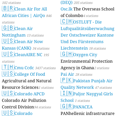
(DEQ)
102 stations
205 stations
🇧🇷
Clean Air For All
Osc.lk
The Overseas School
African Cities | AirQo
of Colombo
846
4 stations
🇨🇭
OSTLUFT - Die
stations
🇬🇧
Clean Air
Luftqualitätsüberwachung
Nottingham
Der Ostschweizer Kantone
13 stations
🇺🇸
Clean Air Now
Und Des Fürstentums
Kansas (CANK)
Liechtenstein
34 stations
18 stations
🇺🇸
🇬🇭
CleanAIRE NC
Oxygen City
195
Environmental Protection
stations
🇹🇭
Cmu Ccdc
Agency in Ghana
3437 stations
2 stations
🇺🇸
College Of Food
Pai Air
28 stations
🇵🇰
Agricultural and Natural
Pakistan Punjab Air
Resource Sciences
Quality Network
1 stations
47 stations
🇺🇸
🇮🇳
Colorado APCD
Paljor Naygyal Girls
Colorado Air Pollution
School
1 stations
🇬🇷
Control Division
PANACEA
94 stations
🇺🇸
Colorado
PANhellenic infrastructure