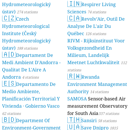
🇮🇳
Hydrometeorologický
Respirer Living
ústav)
Sciences
274 stations
74 stations
🇨🇿
🇨🇦
Czech
Revolv'Air, Outil De
Hydrometeorological
Analyse De L'air Du
Institute (Český
Québec
126 stations
Hydrometeorologický
RIVM - Rijksinstituut Voor
ústav)
Volksgezondheid En
188 stations
🇦🇩
Departament De
Milieum, Landelijk
Medi Ambient D'Andorra -
Meetnet Luchtkwaliteit
112
Qualitat De L'Aire A
stations
🇷🇼
Andorra
Rwanda
4 stations
🇪🇸
Departamento De
Environment Management
Medio Ambiente,
Authority
14 stations
Planificación Territorial Y
SAMOSA
Sensor-based Air
Vivienda · Gobierno Vasco
measurement Observatory
for South Asia
62 stations
337 stations
🇧🇩
🇹🇭
Department Of
Sansiri
58 stations
🇺🇦
Environment-Government
Save Dnipro
1815