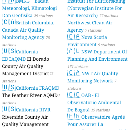
BMKG | Badan
Institutt For Luftforskning
Meteorologi, Klimatologi
(Norwegian Institute For
Dan Geofisika
Air Research)
29 stations
77 stations
🇨🇦
British Columbia,
Northwest Clean Air
Canada Air Quality
Agency
7 stations
🇨🇦
Monitoring Agency
Nova Scotia
78
Environment
stations
9 stations
🇺🇸
🇦🇺
California
NSW Department Of
EDCAQMD
El Dorado
Planning And Environment
County Air Quality
131 stations
🇨🇦
Management District
NWT Air Quality
75
Monitoring Network
stations
7
🇺🇸
California FRAQMD
stations
🇨🇴
The Feather River AQMD
OAB - El
1
Observatorio Ambiental
stations
🇺🇸
California RIVR
De Bogotá
19 stations
🇫🇷
Riverside County Air
Observatoire Agréé
Quality Management
Pour Assurer La