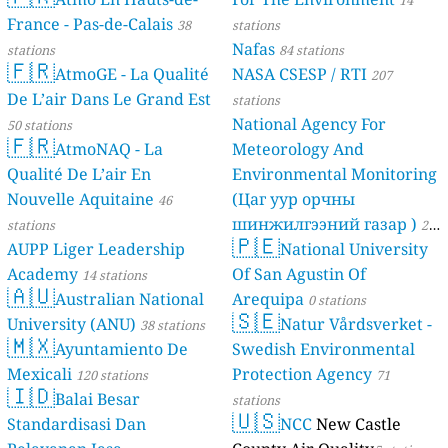
France - Pas-de-Calais
38
stations
Nafas
stations
84 stations
🇫🇷
AtmoGE - La Qualité
NASA CSESP / RTI
207
De L’air Dans Le Grand Est
stations
National Agency For
50 stations
🇫🇷
AtmoNAQ - La
Meteorology And
Qualité De L’air En
Environmental Monitoring
Nouvelle Aquitaine
(Цаг уур орчны
46
шинжилгээний газар )
stations
21
🇵🇪
AUPP Liger Leadership
National University
stations
Academy
Of San Agustin Of
14 stations
🇦🇺
Australian National
Arequipa
0 stations
🇸🇪
University (ANU)
Natur Vårdsverket -
38 stations
🇲🇽
Ayuntamiento De
Swedish Environmental
Mexicali
Protection Agency
120 stations
71
🇮🇩
Balai Besar
stations
🇺🇸
Standardisasi Dan
NCC
New Castle