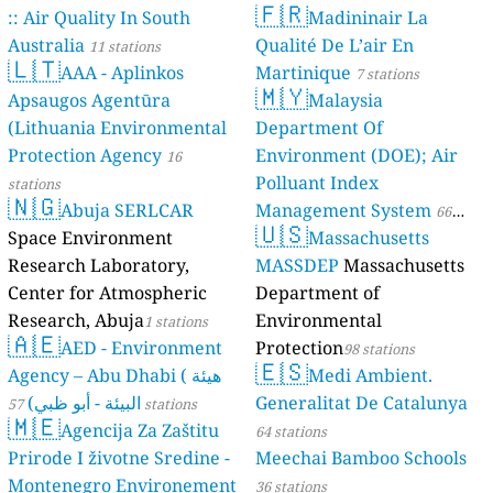
🇫🇷
:: Air Quality In South
Madininair La
Australia
Qualité De L’air En
11 stations
🇱🇹
AAA - Aplinkos
Martinique
7 stations
🇲🇾
Apsaugos Agentūra
Malaysia
(Lithuania Environmental
Department Of
Protection Agency
Environment (DOE); Air
16
Polluant Index
stations
🇳🇬
Abuja SERLCAR
Management System
66
🇺🇸
Space Environment
Massachusetts
stations
Research Laboratory,
MASSDEP
Massachusetts
Center for Atmospheric
Department of
Research, Abuja
Environmental
1 stations
🇦🇪
AED - Environment
Protection
98 stations
🇪🇸
Agency – Abu Dhabi ( هيئة
Medi Ambient.
البيئة - أبو ظبي)
Generalitat De Catalunya
57 stations
🇲🇪
Agencija Za Zaštitu
64 stations
Prirode I životne Sredine -
Meechai Bamboo Schools
Montenegro Environement
36 stations