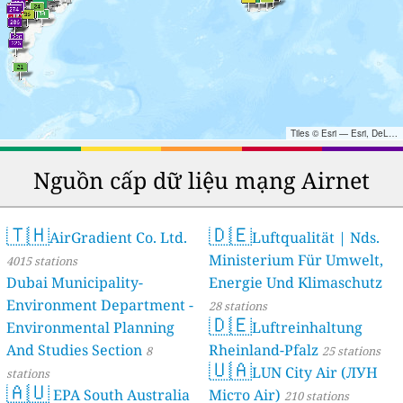
Tiles © Esri — Esri, DeLorme, NAVTEQ, TomTom, Intermap, iPC, USGS, FAO, NPS, NRCAN, GeoBase, Kadaster NL, Ordnance Survey, Esri Japan, METI, Esri China (Hong Kong), and the GIS User Community
Nguồn cấp dữ liệu mạng Airnet
🇹🇭
🇩🇪
AirGradient Co. Ltd.
Luftqualität | Nds.
Ministerium Für Umwelt,
4015 stations
Dubai Municipality-
Energie Und Klimaschutz
Environment Department -
28 stations
🇩🇪
Environmental Planning
Luftreinhaltung
And Studies Section
Rheinland-Pfalz
8
25 stations
🇺🇦
LUN City Air (ЛУН
stations
🇦🇺
EPA South Australia
Місто Air)
210 stations