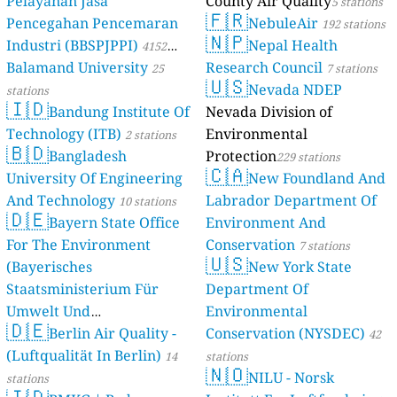
Pelayanan Jasa
County Air Quality
5 stations
🇫🇷
Pencegahan Pencemaran
NebuleAir
192 stations
🇳🇵
Industri (BBSPJPPI)
Nepal Health
4152
Balamand University
Research Council
stations
25
7 stations
🇺🇸
Nevada NDEP
stations
🇮🇩
Bandung Institute Of
Nevada Division of
Technology (ITB)
Environmental
2 stations
🇧🇩
Bangladesh
Protection
229 stations
🇨🇦
University Of Engineering
New Foundland And
And Technology
Labrador Department Of
10 stations
🇩🇪
Bayern State Office
Environment And
For The Environment
Conservation
7 stations
🇺🇸
(Bayerisches
New York State
Staatsministerium Für
Department Of
Umwelt Und
Environmental
🇩🇪
Berlin Air Quality -
Verbraucherschutz) - LfU
Conservation (NYSDEC)
42
(Luftqualität In Berlin)
46 stations
14
stations
🇳🇴
NILU - Norsk
stations
🇮🇩