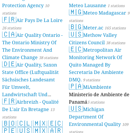
Protection Agency
Meteo Lausanne
10
1 stations
🇲🇬
Meteo Madagascar
stations
9
🇫🇷
Air Pays De La Loire
stations
🇧🇬
Meter.ac
26 stations
165 stations
🇨🇦
🇺🇸
Air Quality Ontario -
Methow Valley
The Ontario Ministry Of
Citizens Council
38 stations
🇪🇨
The Environment And
Metropolitan Air
Climate Change
Monitoring Network Of
38 stations
🇩🇪
Air Quality, Saxon
Quito Managed By
State Office (Luftqualität
Secretaria De Ambiente
Sächsisches Landesamt
DMQ.
9 stations
🇵🇦
Für Umwelt,
MiAmbiente
Landwirtschaft Und
Ministerio de Ambiente de
🇫🇷
Geologie)
Airbreizh - Qualité
Panamá
50 stations
5 stations
🇺🇸
De L'air En Bretagne
Michigan
13
Department Of
stations
🇧🇴
🇨🇱
🇲🇽
🇪🇨
Environmental Quality
109
🇵🇪
🇺🇸
🇲🇽
🇦🇷
stations