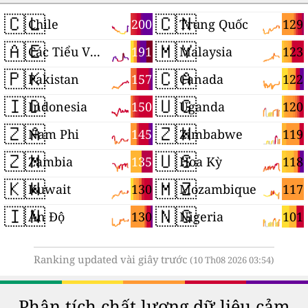
🇨🇱
🇨🇳
200
129
Chile
Trung Quốc
🇦🇪
🇲🇾
191
123
Các Tiểu Vương quốc Ả Rập Thống nhất
Malaysia
🇵🇰
🇨🇦
157
122
Pakistan
Canada
🇮🇩
🇺🇬
150
120
Indonesia
Uganda
🇿🇦
🇿🇼
145
119
Nam Phi
Zimbabwe
🇿🇲
🇺🇸
135
118
Zambia
Hoa Kỳ
🇰🇼
🇲🇿
130
117
Kuwait
Mozambique
🇮🇳
🇳🇬
130
101
Ấn Độ
Nigeria
Ranking updated vài giây trước
(10 Th08 2026 03:54)
Phân tích chất lượng dữ liệu cảm