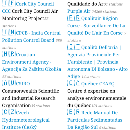
🇮🇪
AMBIENTAL)
Cork City Council
Qualidade do Ar
23 stations
31 stations
CCC
Cork City Council Air
Purple Air
74269 stations
🇫🇷
Monitoring Project
Qualitair Région
53
Corse - Surveillance De La
stations
🇮🇳
CPCB - India Central
Qualité De L'air En Corse
7
Pollution Control Board
586
stations
🇮🇹
Qualità Dell’aria |
stations
🇭🇷
Croatian
Agenzia Provinciale Per
Environment Agency -
L'ambiente | Provincia
Agencija Za Zaštitu Okoliša
Autonoma Di Bolzano - Alto
Adige
66 stations
14 stations
🇦🇺
🇨🇦
CSIRO
Québec CEAEQ
Commonwealth Scientific
Centre d'expertise en
and Industrial Research
analyse environnementale
Organisation
du Québec
35 stations
101 stations
🇨🇿
🇧🇷
Czech
Rede Manual De
Hydrometeorological
Partículas Sedimentadas
Institute (Český
Da Região Sul
6 stations