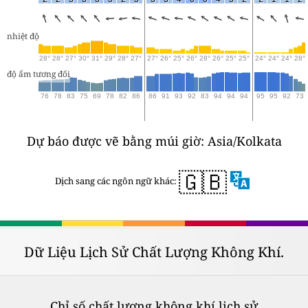
nhiệt độ
28°
28°
27°
30°
31°
29°
28°
27°
27°
26°
25°
26°
28°
26°
25°
25°
24°
24°
24°
28°
độ ẩm tương đối
76
78
83
75
69
78
82
86
86
91
93
92
83
94
94
94
95
95
92
73
Dự báo được vẽ bằng múi giờ: Asia/Kolkata
🇬🇧
Dịch sang các ngôn ngữ khác:
Dữ Liệu Lịch Sử Chất Lượng Không Khí.
Chỉ số chất lượng không khí lịch sử