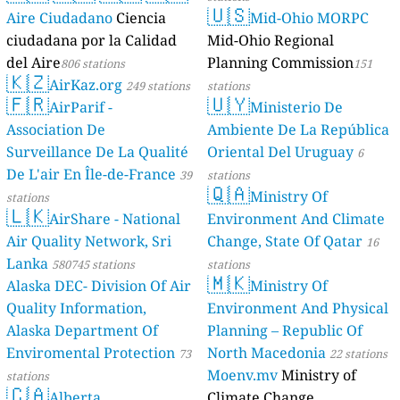
🇺🇸
Aire Ciudadano
Ciencia
Mid-Ohio MORPC
ciudadana por la Calidad
Mid-Ohio Regional
del Aire
Planning Commission
806 stations
151
🇰🇿
AirKaz.org
249 stations
stations
🇫🇷
🇺🇾
AirParif -
Ministerio De
Association De
Ambiente De La República
Surveillance De La Qualité
Oriental Del Uruguay
6
De L'air En Île-de-France
39
stations
🇶🇦
Ministry Of
stations
🇱🇰
AirShare - National
Environment And Climate
Air Quality Network, Sri
Change, State Of Qatar
16
Lanka
580745 stations
stations
🇲🇰
Alaska DEC- Division Of Air
Ministry Of
Quality Information,
Environment And Physical
Alaska Department Of
Planning – Republic Of
Enviromental Protection
North Macedonia
73
22 stations
Moenv.mv
Ministry of
stations
🇨🇦
Alberta
Climate Change,