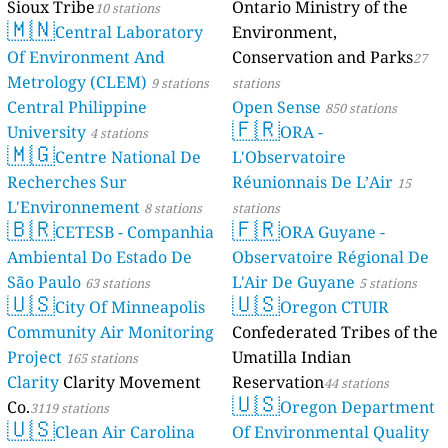
Sioux Tribe
Ontario Ministry of the
10 stations
🇲🇳
Central Laboratory
Environment,
Of Environment And
Conservation and Parks
27
Metrology (CLEM)
9 stations
stations
Central Philippine
Open Sense
850 stations
🇫🇷
University
ORA -
4 stations
🇲🇬
Centre National De
L'Observatoire
Recherches Sur
Réunionnais De L’Air
15
L'Environnement
8 stations
stations
🇧🇷
🇫🇷
CETESB - Companhia
ORA Guyane -
Ambiental Do Estado De
Observatoire Régional De
São Paulo
L'Air De Guyane
63 stations
5 stations
🇺🇸
🇺🇸
City Of Minneapolis
Oregon CTUIR
Community Air Monitoring
Confederated Tribes of the
Project
Umatilla Indian
165 stations
Clarity
Clarity Movement
Reservation
44 stations
🇺🇸
Co.
Oregon Department
3119 stations
🇺🇸
Clean Air Carolina
Of Environmental Quality