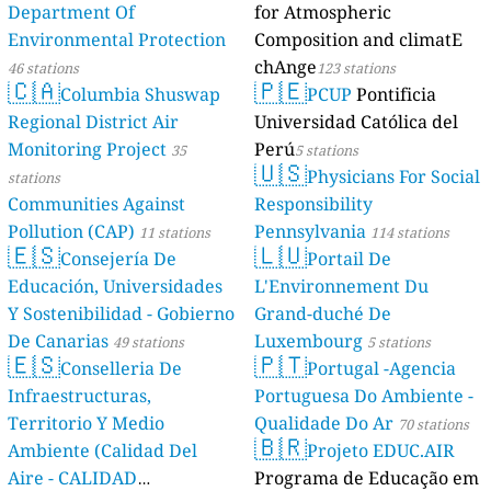
Department Of
for Atmospheric
Environmental Protection
Composition and climatE
chAnge
46 stations
123 stations
🇨🇦
🇵🇪
Columbia Shuswap
PCUP
Pontificia
Regional District Air
Universidad Católica del
Monitoring Project
Perú
35
5 stations
🇺🇸
Physicians For Social
stations
Communities Against
Responsibility
Pollution (CAP)
Pennsylvania
11 stations
114 stations
🇪🇸
🇱🇺
Consejería De
Portail De
Educación, Universidades
L'Environnement Du
Y Sostenibilidad - Gobierno
Grand-duché De
De Canarias
Luxembourg
49 stations
5 stations
🇪🇸
🇵🇹
Conselleria De
Portugal -Agencia
Infraestructuras,
Portuguesa Do Ambiente -
Territorio Y Medio
Qualidade Do Ar
70 stations
🇧🇷
Ambiente (Calidad Del
Projeto EDUC.AIR
Aire - CALIDAD
Programa de Educação em