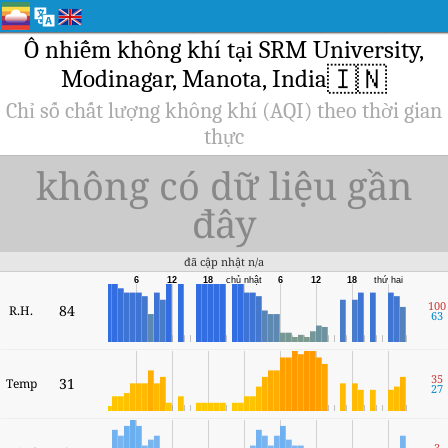
Ô nhiễm không khí tại SRM University,
🇮🇳
Modinagar, Manota, India
Chỉ số chất lượng không khí (AQI) theo thời gian
thực
không có dữ liệu gần
đây
đã cập nhật n/a
6
12
18
chủ nhật
6
12
18
thứ hai
100
84
R.H.
63
35
31
Temp
27
3