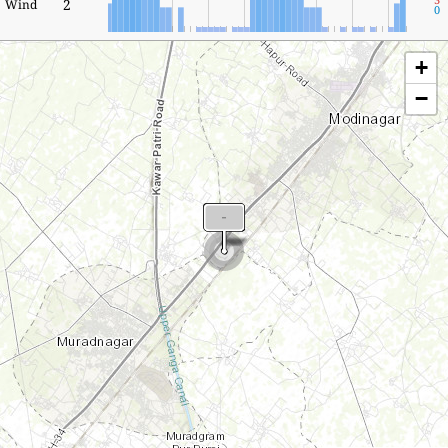
2
Wind
0
+
−