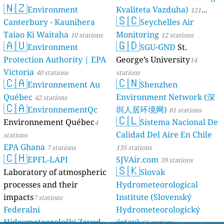
🇳🇿
Environment
Kvaliteta Vazduha)
121
🇸🇨
Canterbury - Kaunihera
Seychelles Air
stations
Taiao Ki Waitaha
Monitoring
10 stations
12 stations
🇦🇺
🇬🇩
Environment
SGU-GND
St.
Protection Authority | EPA
George’s University
14
Victoria
40 stations
stations
🇨🇦
🇨🇳
Environnement Au
Shenzhen
Québec
Environment Network (深
42 stations
🇨🇦
EnvironnementQc
圳人居环境网)
81 stations
🇨🇱
Environnement Québec
Sistema Nacional De
4
Calidad Del Aire En Chile
stations
EPA Ghana
7 stations
135 stations
🇨🇭
EPFL-LAPI
SJVAir.com
39 stations
🇸🇰
Laboratory of atmospheric
Slovak
processes and their
Hydrometeorological
impacts
Institute (Slovenský
7 stations
Federalni
Hydrometeorologický
Hidrometeorološki Zavod
ústav)
66 stations