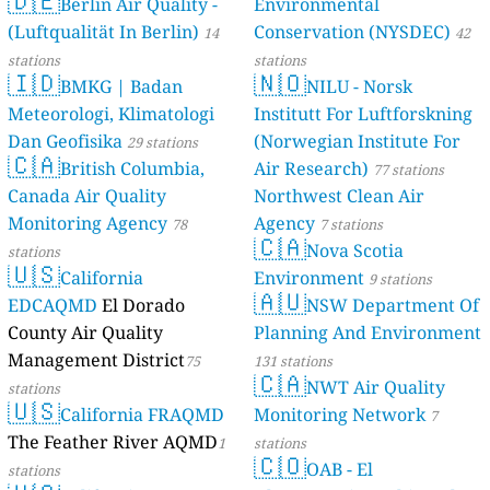
🇩🇪
Berlin Air Quality -
Verbraucherschutz) - LfU
Environmental
(Luftqualität In Berlin)
Conservation (NYSDEC)
46 stations
14
42
stations
stations
🇮🇩
🇳🇴
BMKG | Badan
NILU - Norsk
Meteorologi, Klimatologi
Institutt For Luftforskning
Dan Geofisika
(Norwegian Institute For
29 stations
🇨🇦
British Columbia,
Air Research)
77 stations
Canada Air Quality
Northwest Clean Air
Monitoring Agency
Agency
78
7 stations
🇨🇦
Nova Scotia
stations
🇺🇸
California
Environment
9 stations
🇦🇺
EDCAQMD
El Dorado
NSW Department Of
County Air Quality
Planning And Environment
Management District
75
131 stations
🇨🇦
NWT Air Quality
stations
🇺🇸
California FRAQMD
Monitoring Network
7
The Feather River AQMD
1
stations
🇨🇴
OAB - El
stations