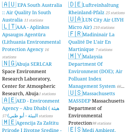
🇦🇺
🇩🇪
EPA South Australia
Luftreinhaltung
:: Air Quality In South
Rheinland-Pfalz
25 stations
🇺🇦
Australia
LUN City Air (ЛУН
11 stations
🇱🇹
AAA - Aplinkos
Місто Air)
210 stations
🇫🇷
Apsaugos Agentūra
Madininair La
(Lithuania Environmental
Qualité De L’air En
Protection Agency
Martinique
16
7 stations
🇲🇾
Malaysia
stations
🇳🇬
Abuja SERLCAR
Department Of
Space Environment
Environment (DOE); Air
Research Laboratory,
Polluant Index
Center for Atmospheric
Management System
66
🇺🇸
Research, Abuja
Massachusetts
1 stations
stations
🇦🇪
AED - Environment
MASSDEP
Massachusetts
Agency – Abu Dhabi ( هيئة
Department of
البيئة - أبو ظبي)
Environmental
57 stations
🇲🇪
Agencija Za Zaštitu
Protection
98 stations
🇪🇸
Prirode I životne Sredine -
Medi Ambient.