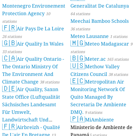
Montenegro Environement
Generalitat De Catalunya
Protection Agency
10
64 stations
Meechai Bamboo Schools
stations
🇫🇷
Air Pays De La Loire
36 stations
Meteo Lausanne
26 stations
1 stations
🇬🇧
🇲🇬
Air Quality In Wales
Meteo Madagascar
9
33 stations
stations
🇨🇦
🇧🇬
Air Quality Ontario -
Meter.ac
165 stations
🇺🇸
The Ontario Ministry Of
Methow Valley
The Environment And
Citizens Council
38 stations
🇪🇨
Climate Change
Metropolitan Air
38 stations
🇩🇪
Air Quality, Saxon
Monitoring Network Of
State Office (Luftqualität
Quito Managed By
Sächsisches Landesamt
Secretaria De Ambiente
Für Umwelt,
DMQ.
9 stations
🇵🇦
Landwirtschaft Und
MiAmbiente
🇫🇷
Geologie)
Airbreizh - Qualité
Ministerio de Ambiente de
50 stations
De L'air En Bretagne
Panamá
13
5 stations