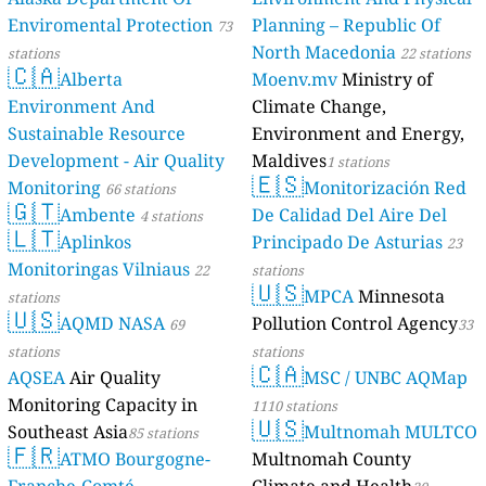
Enviromental Protection
Planning – Republic Of
73
North Macedonia
stations
22 stations
🇨🇦
Alberta
Moenv.mv
Ministry of
Environment And
Climate Change,
Sustainable Resource
Environment and Energy,
Development - Air Quality
Maldives
1 stations
🇪🇸
Monitoring
Monitorización Red
66 stations
🇬🇹
Ambente
De Calidad Del Aire Del
4 stations
🇱🇹
Aplinkos
Principado De Asturias
23
Monitoringas Vilniaus
22
stations
🇺🇸
MPCA
Minnesota
stations
🇺🇸
AQMD NASA
Pollution Control Agency
69
33
stations
stations
🇨🇦
AQSEA
Air Quality
MSC / UNBC AQMap
Monitoring Capacity in
1110 stations
🇺🇸
Southeast Asia
Multnomah MULTCO
85 stations
🇫🇷
ATMO Bourgogne-
Multnomah County