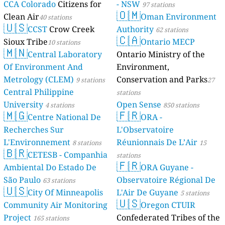
CCA Colorado
Citizens for
- NSW
97 stations
🇴🇲
Clean Air
Oman Environment
40 stations
🇺🇸
CCST
Crow Creek
Authority
62 stations
🇨🇦
Sioux Tribe
Ontario MECP
10 stations
🇲🇳
Central Laboratory
Ontario Ministry of the
Of Environment And
Environment,
Metrology (CLEM)
Conservation and Parks
9 stations
27
Central Philippine
stations
University
Open Sense
4 stations
850 stations
🇲🇬
🇫🇷
Centre National De
ORA -
Recherches Sur
L'Observatoire
L'Environnement
Réunionnais De L’Air
8 stations
15
🇧🇷
CETESB - Companhia
stations
🇫🇷
Ambiental Do Estado De
ORA Guyane -
São Paulo
Observatoire Régional De
63 stations
🇺🇸
City Of Minneapolis
L'Air De Guyane
5 stations
🇺🇸
Community Air Monitoring
Oregon CTUIR
Project
Confederated Tribes of the
165 stations