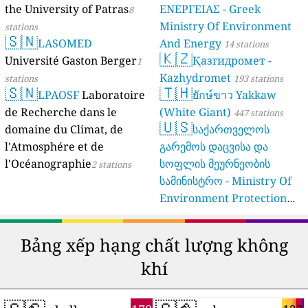
Verbraucherschutz NRW)
the University of Patras
ΕΝΕΡΓΕΙΑΣ - Greek
8
Ministry Of Environment
61 stations
stations
🇸🇳
LASOMED
And Energy
14 stations
🇰🇿
Université Gaston Berger
Қазгидромет -
1
Kazhydromet
stations
193 stations
🇸🇳
🇹🇭
LPAOSF
Laboratoire
ยักษ์ขาว Yakkaw
de Recherche dans le
(White Giant)
447 stations
🇺🇸
domaine du Climat, de
საქართველოს
l'Atmosphére et de
გარემოს დაცვისა და
l'Océanographie
სოფლის მეურნეობის
2 stations
სამინისტრო - Ministry Of
Environment Protection
And Agriculture Of
Georgia
16 stations
Bảng xếp hạng chất lượng không
khí