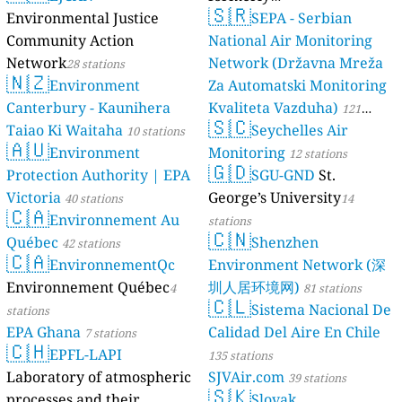
🇸🇷
Environmental Justice
luftdaten.info
SEPA - Serbian
35814 stations
Community Action
National Air Monitoring
Network
Network (Državna Mreža
28 stations
🇳🇿
Environment
Za Automatski Monitoring
Canterbury - Kaunihera
Kvaliteta Vazduha)
121
🇸🇨
Taiao Ki Waitaha
Seychelles Air
10 stations
stations
🇦🇺
Environment
Monitoring
12 stations
🇬🇩
Protection Authority | EPA
SGU-GND
St.
Victoria
George’s University
40 stations
14
🇨🇦
Environnement Au
stations
🇨🇳
Québec
Shenzhen
42 stations
🇨🇦
EnvironnementQc
Environment Network (深
Environnement Québec
圳人居环境网)
4
81 stations
🇨🇱
Sistema Nacional De
stations
EPA Ghana
Calidad Del Aire En Chile
7 stations
🇨🇭
EPFL-LAPI
135 stations
Laboratory of atmospheric
SJVAir.com
39 stations
🇸🇰
processes and their
Slovak