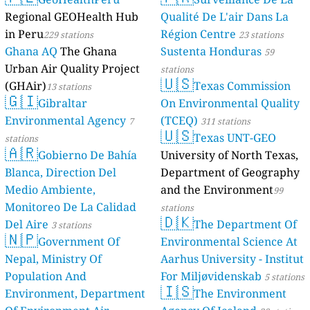
Regional GEOHealth Hub
Qualité De L'air Dans La
in Peru
Région Centre
229 stations
23 stations
Ghana AQ
The Ghana
Sustenta Honduras
59
Urban Air Quality Project
stations
🇺🇸
(GHAir)
Texas Commission
13 stations
🇬🇮
Gibraltar
On Environmental Quality
Environmental Agency
(TCEQ)
7
311 stations
🇺🇸
Texas UNT-GEO
stations
🇦🇷
Gobierno De Bahía
University of North Texas,
Blanca, Direction Del
Department of Geography
Medio Ambiente,
and the Environment
99
Monitoreo De La Calidad
stations
🇩🇰
Del Aire
The Department Of
3 stations
🇳🇵
Government Of
Environmental Science At
Nepal, Ministry Of
Aarhus University - Institut
Population And
For Miljøvidenskab
5 stations
🇮🇸
Environment, Department
The Environment