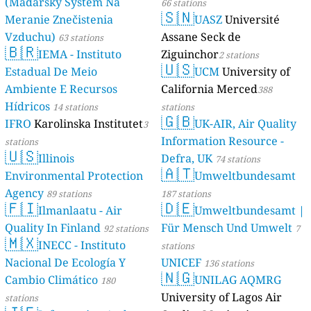
(Maďarský Systém Na
66 stations
🇸🇳
Meranie Znečistenia
UASZ
Université
Vzduchu)
Assane Seck de
63 stations
🇧🇷
IEMA - Instituto
Ziguinchor
2 stations
🇺🇸
Estadual De Meio
UCM
University of
Ambiente E Recursos
California Merced
388
Hídricos
14 stations
stations
🇬🇧
IFRO
Karolinska Institutet
UK-AIR, Air Quality
3
Information Resource -
stations
🇺🇸
Illinois
Defra, UK
74 stations
🇦🇹
Environmental Protection
Umweltbundesamt
Agency
89 stations
187 stations
🇫🇮
🇩🇪
Ilmanlaatu - Air
Umweltbundesamt |
Quality In Finland
Für Mensch Und Umwelt
92 stations
7
🇲🇽
INECC - Instituto
stations
Nacional De Ecología Y
UNICEF
136 stations
🇳🇬
Cambio Climático
UNILAG AQMRG
180
University of Lagos Air
stations