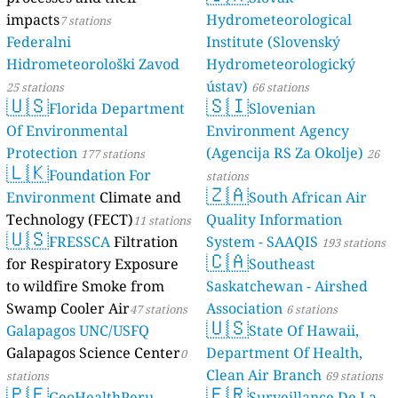
impacts
Hydrometeorological
7 stations
Federalni
Institute (Slovenský
Hidrometeorološki Zavod
Hydrometeorologický
ústav)
25 stations
66 stations
🇺🇸
🇸🇮
Florida Department
Slovenian
Of Environmental
Environment Agency
Protection
(Agencija RS Za Okolje)
177 stations
26
🇱🇰
Foundation For
stations
🇿🇦
Environment
Climate and
South African Air
Technology (FECT)
Quality Information
11 stations
🇺🇸
FRESSCA
Filtration
System - SAAQIS
193 stations
🇨🇦
for Respiratory Exposure
Southeast
to wildfire Smoke from
Saskatchewan - Airshed
Swamp Cooler Air
Association
47 stations
6 stations
🇺🇸
Galapagos UNC/USFQ
State Of Hawaii,
Galapagos Science Center
Department Of Health,
0
Clean Air Branch
stations
69 stations
🇵🇪
🇫🇷
GeoHealthPeru
Surveillance De La