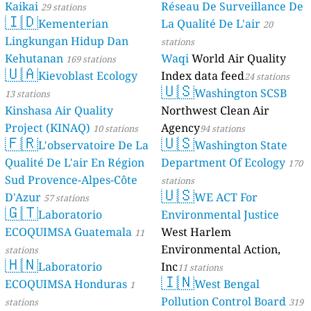
Kaikai
Réseau De Surveillance De
29 stations
🇮🇩
Kementerian
La Qualité De L'air
20
Lingkungan Hidup Dan
stations
Kehutanan
Waqi
World Air Quality
169 stations
🇺🇦
Kievoblast Ecology
Index data feed
24 stations
🇺🇸
Washington SCSB
13 stations
Kinshasa Air Quality
Northwest Clean Air
Project (KINAQ)
Agency
10 stations
94 stations
🇫🇷
🇺🇸
L'observatoire De La
Washington State
Qualité De L'air En Région
Department Of Ecology
170
Sud Provence-Alpes-Côte
stations
🇺🇸
D'Azur
WE ACT For
57 stations
🇬🇹
Laboratorio
Environmental Justice
ECOQUIMSA Guatemala
West Harlem
11
Environmental Action,
stations
🇭🇳
Laboratorio
Inc
11 stations
🇮🇳
ECOQUIMSA Honduras
West Bengal
1
Pollution Control Board
stations
319