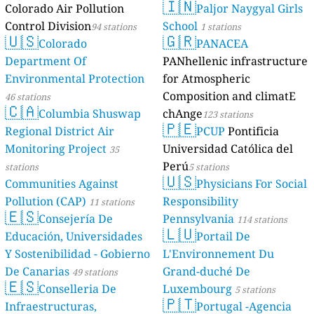
🇮🇳
Colorado Air Pollution
Paljor Naygyal Girls
Control Division
School
94 stations
1 stations
🇺🇸
🇬🇷
Colorado
PANACEA
Department Of
PANhellenic infrastructure
Environmental Protection
for Atmospheric
Composition and climatE
46 stations
🇨🇦
Columbia Shuswap
chAnge
123 stations
🇵🇪
Regional District Air
PCUP
Pontificia
Monitoring Project
Universidad Católica del
35
Perú
stations
5 stations
🇺🇸
Communities Against
Physicians For Social
Pollution (CAP)
Responsibility
11 stations
🇪🇸
Consejería De
Pennsylvania
114 stations
🇱🇺
Educación, Universidades
Portail De
Y Sostenibilidad - Gobierno
L'Environnement Du
De Canarias
Grand-duché De
49 stations
🇪🇸
Conselleria De
Luxembourg
5 stations
🇵🇹
Infraestructuras,
Portugal -Agencia