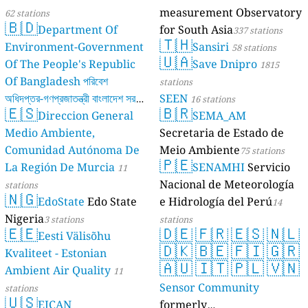
measurement Observatory
62 stations
🇧🇩
Department Of
for South Asia
337 stations
🇹🇭
Environment-Government
Sansiri
58 stations
🇺🇦
Of The People's Republic
Save Dnipro
1815
Of Bangladesh পরিবেশ
stations
অধিদপ্তর-গণপ্রজাতন্ত্রী বাংলাদেশ সরকার
SEEN
16 stations
🇪🇸
🇧🇷
Direccion General
SEMA_AM
17 stations
Medio Ambiente,
Secretaria de Estado de
Comunidad Autónoma De
Meio Ambiente
75 stations
🇵🇪
La Región De Murcia
SENAMHI
Servicio
11
Nacional de Meteorología
stations
🇳🇬
EdoState
Edo State
e Hidrología del Perú
14
Nigeria
3 stations
stations
🇪🇪
🇩🇪
🇫🇷
🇪🇸
🇳🇱
Eesti Välisõhu
🇩🇰
🇧🇪
🇫🇮
🇬🇷
Kvaliteet - Estonian
🇦🇺
🇮🇹
🇵🇱
🇻🇳
Ambient Air Quality
11
Sensor Community
stations
🇺🇸
EJCAN
formerly