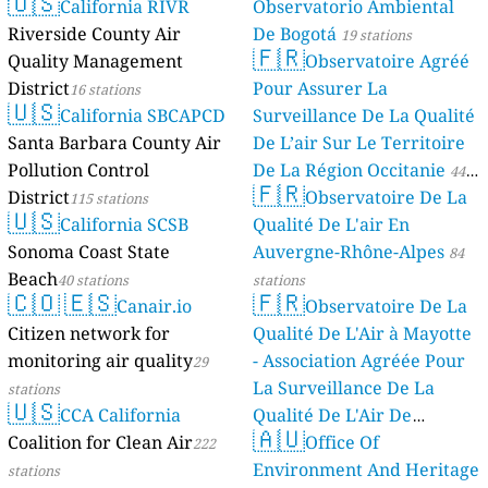
🇺🇸
California RIVR
Observatorio Ambiental
Riverside County Air
De Bogotá
19 stations
🇫🇷
Quality Management
Observatoire Agréé
District
Pour Assurer La
16 stations
🇺🇸
California SBCAPCD
Surveillance De La Qualité
Santa Barbara County Air
De L’air Sur Le Territoire
Pollution Control
De La Région Occitanie
44
🇫🇷
District
Observatoire De La
115 stations
stations
🇺🇸
California SCSB
Qualité De L'air En
Sonoma Coast State
Auvergne-Rhône-Alpes
84
Beach
40 stations
stations
🇨🇴
🇪🇸
🇫🇷
Canair.io
Observatoire De La
Citizen network for
Qualité De L'Air à Mayotte
monitoring air quality
- Association Agréée Pour
29
La Surveillance De La
stations
🇺🇸
CCA California
Qualité De L'Air De
🇦🇺
Coalition for Clean Air
Mayotte
Office Of
222
4 stations
Environment And Heritage
stations