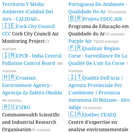
Territorio Y Medio
Portuguesa Do Ambiente -
Ambiente (Calidad Del
Qualidade Do Ar
70 stations
🇧🇷
Aire - CALIDAD
Projeto EDUC.AIR
🇮🇪
AMBIENTAL)
Cork City Council
Programa de Educação em
23 stations
CCC
Cork City Council Air
Qualidade do Ar
31 stations
Monitoring Project
Purple Air
53
74226 stations
🇫🇷
Qualitair Région
stations
🇮🇳
CPCB - India Central
Corse - Surveillance De La
Pollution Control Board
Qualité De L'air En Corse
586
7
stations
stations
🇭🇷
🇮🇹
Croatian
Qualità Dell’aria |
Environment Agency -
Agenzia Provinciale Per
Agencija Za Zaštitu Okoliša
L'ambiente | Provincia
Autonoma Di Bolzano - Alto
66 stations
🇦🇺
CSIRO
Adige
14 stations
🇨🇦
Commonwealth Scientific
Québec CEAEQ
and Industrial Research
Centre d'expertise en
Organisation
analyse environnementale
35 stations