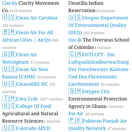
Clarity
Clarity Movement
Umatilla Indian
Co.
Reservation
3118 stations
44 stations
🇺🇸
🇺🇸
Clean Air Carolina
Oregon Department
Of Environmental Quality
102 stations
🇧🇷
Clean Air For All
(DEQ)
205 stations
African Cities | AirQo
Osc.lk
The Overseas School
846
of Colombo
stations
4 stations
🇬🇧
🇨🇭
Clean Air
OSTLUFT - Die
Nottingham
Luftqualitätsüberwachung
13 stations
🇺🇸
Clean Air Now
Der Ostschweizer Kantone
Kansas (CANK)
Und Des Fürstentums
34 stations
🇺🇸
CleanAIRE NC
Liechtenstein
195
18 stations
🇬🇭
Oxygen City
stations
🇹🇭
Cmu Ccdc
Environmental Protection
3437 stations
🇺🇸
College Of Food
Agency in Ghana
2 stations
Agricultural and Natural
Pai Air
28 stations
🇵🇰
Resource Sciences
Pakistan Punjab Air
1 stations
🇺🇸
Colorado APCD
Quality Network
47 stations