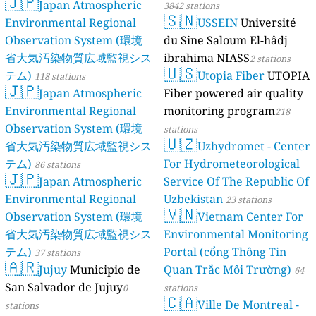
🇯🇵
Japan Atmospheric
3842 stations
🇸🇳
Environmental Regional
USSEIN
Université
Observation System (環境
du Sine Saloum El-hâdj
省大気汚染物質広域監視シス
ibrahima NIASS
2 stations
🇺🇸
テム)
Utopia Fiber
UTOPIA
118 stations
🇯🇵
Japan Atmospheric
Fiber powered air quality
Environmental Regional
monitoring program
218
Observation System (環境
stations
🇺🇿
省大気汚染物質広域監視シス
Uzhydromet - Center
テム)
For Hydrometeorological
86 stations
🇯🇵
Japan Atmospheric
Service Of The Republic Of
Environmental Regional
Uzbekistan
23 stations
🇻🇳
Observation System (環境
Vietnam Center For
省大気汚染物質広域監視シス
Environmental Monitoring
テム)
Portal (cổng Thông Tin
37 stations
🇦🇷
Jujuy
Municipio de
Quan Trắc Môi Trường)
64
San Salvador de Jujuy
0
stations
🇨🇦
Ville De Montreal -
stations