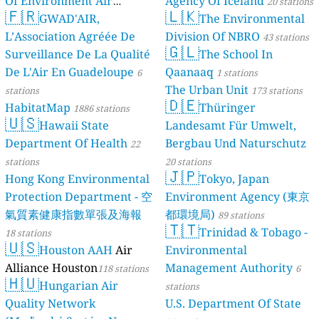
Of Environment Air
Agency Of Iceland
20 stations
🇫🇷
🇱🇰
Quality Monitoring
GWAD'AIR,
The Environmental
30
L’Association Agréée De
Division Of NBRO
stations
43 stations
🇬🇱
Surveillance De La Qualité
The School In
De L'Air En Guadeloupe
Qaanaaq
6
1 stations
The Urban Unit
stations
173 stations
🇩🇪
HabitatMap
Thüringer
1886 stations
🇺🇸
Hawaii State
Landesamt Für Umwelt,
Department Of Health
Bergbau Und Naturschutz
22
stations
20 stations
🇯🇵
Hong Kong Environmental
Tokyo, Japan
Protection Department - 空
Environment Agency (東京
氣質素健康指數單張及海報
都環境局)
89 stations
🇹🇹
Trinidad & Tobago -
18 stations
🇺🇸
Houston AAH
Air
Environmental
Alliance Houston
Management Authority
118 stations
6
🇭🇺
Hungarian Air
stations
Quality Network
U.S. Department Of State