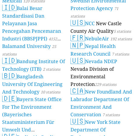
Mexicali
Swedish Environmental
120 stations
🇮🇩
Balai Besar
Protection Agency
71
Standardisasi Dan
stations
🇺🇸
Pelayanan Jasa
NCC
New Castle
Pencegahan Pencemaran
County Air Quality
5 stations
🇫🇷
Industri (BBSPJPPI)
NebuleAir
4152
192 stations
🇳🇵
Balamand University
Nepal Health
stations
25
Research Council
stations
7 stations
🇮🇩
🇺🇸
Bandung Institute Of
Nevada NDEP
Technology (ITB)
Nevada Division of
2 stations
🇧🇩
Bangladesh
Environmental
University Of Engineering
Protection
229 stations
🇨🇦
And Technology
New Foundland And
10 stations
🇩🇪
Bayern State Office
Labrador Department Of
For The Environment
Environment And
(Bayerisches
Conservation
7 stations
🇺🇸
Staatsministerium Für
New York State
Umwelt Und
Department Of