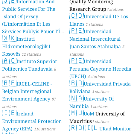
🇯🇪
Information And
Quality Monitoring
Public Services For The
Research Group
7 stations
🇨🇴
Island Of Jersey
Universidad De Los
(L'înformâtion Et Les
Llanos
1 stations
🇵🇪
Sèrvices Publyis Pouor I'Île
Universidad
🇽🇰
Dé Jèrri)
Instituti
Nacional Intercultural
2 stations
Hidrometeorologjik I
Juan Santos Atahualpa
3
Kosovës
12 stations
stations
🇦🇴
🇵🇪
Instituto Superior
Universidad
Politécnico Tundavala
Peruana Cayetano Heredia
8
(UPCH)
stations
4 stations
🇧🇪
🇧🇴
IRCEL-CELINE -
Universidad Privada
Belgian Interregional
Boliviana
3 stations
🇳🇦
Environment Agency
University Of
87
Namibia
stations
1 stations
🇮🇪
🇲🇺
Ireland
UoM
University of
Environmental Protection
Mauritius
1 stations
🇷🇴
🇮🇱
Agency (EPA)
URad Monitor
116 stations