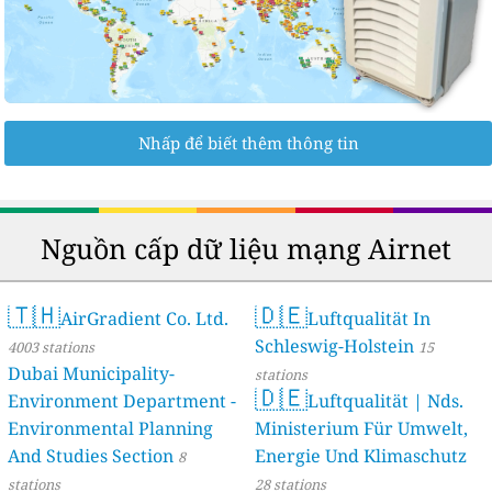
Nhấp để biết thêm thông tin
Nguồn cấp dữ liệu mạng Airnet
🇹🇭
🇩🇪
AirGradient Co. Ltd.
Luftqualität In
Schleswig-Holstein
4003 stations
15
Dubai Municipality-
stations
🇩🇪
Environment Department -
Luftqualität | Nds.
Environmental Planning
Ministerium Für Umwelt,
And Studies Section
Energie Und Klimaschutz
8
stations
28 stations