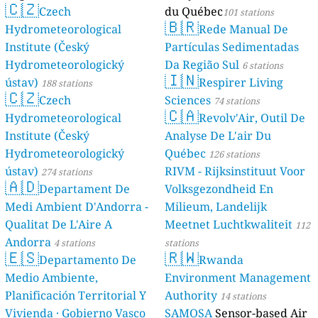
🇨🇿
Czech
du Québec
101 stations
🇧🇷
Hydrometeorological
Rede Manual De
Institute (Český
Partículas Sedimentadas
Hydrometeorologický
Da Região Sul
6 stations
🇮🇳
ústav)
Respirer Living
188 stations
🇨🇿
Czech
Sciences
74 stations
🇨🇦
Hydrometeorological
Revolv'Air, Outil De
Institute (Český
Analyse De L'air Du
Hydrometeorologický
Québec
126 stations
ústav)
RIVM - Rijksinstituut Voor
274 stations
🇦🇩
Departament De
Volksgezondheid En
Medi Ambient D'Andorra -
Milieum, Landelijk
Qualitat De L'Aire A
Meetnet Luchtkwaliteit
112
Andorra
4 stations
stations
🇪🇸
🇷🇼
Departamento De
Rwanda
Medio Ambiente,
Environment Management
Planificación Territorial Y
Authority
14 stations
Vivienda · Gobierno Vasco
SAMOSA
Sensor-based Air