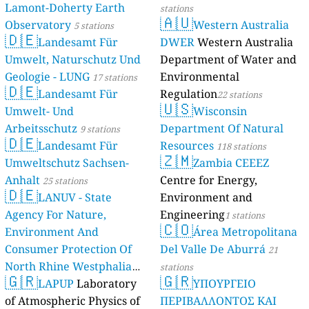
Lamont-Doherty Earth
stations
🇦🇺
Observatory
Western Australia
5 stations
🇩🇪
Landesamt Für
DWER
Western Australia
Umwelt, Naturschutz Und
Department of Water and
Geologie - LUNG
Environmental
17 stations
🇩🇪
Landesamt Für
Regulation
22 stations
🇺🇸
Umwelt- Und
Wisconsin
Arbeitsschutz
Department Of Natural
9 stations
🇩🇪
Landesamt Für
Resources
118 stations
🇿🇲
Umweltschutz Sachsen-
Zambia CEEEZ
Anhalt
Centre for Energy,
25 stations
🇩🇪
LANUV - State
Environment and
Agency For Nature,
Engineering
1 stations
🇨🇴
Environment And
Área Metropolitana
Consumer Protection Of
Del Valle De Aburrá
21
North Rhine Westphalia
stations
🇬🇷
🇬🇷
(Landesamt Für Natur,
LAPUP
Laboratory
ΥΠΟΥΡΓΕΙΟ
Umwelt Und
of Atmospheric Physics of
ΠΕΡΙΒΑΛΛΟΝΤΟΣ ΚΑΙ