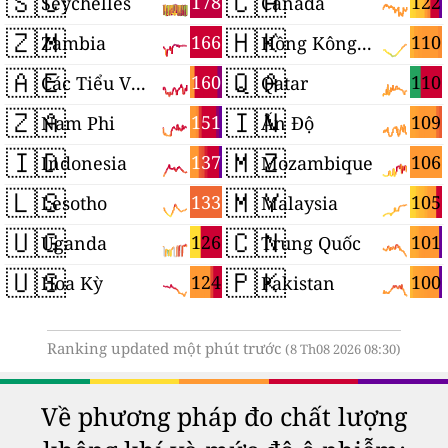
🇸🇨
🇨🇦
178
122
Seychelles
Canada
🇿🇲
🇭🇰
166
110
Zambia
Hồng Kông, Trung Quốc
🇦🇪
🇶🇦
160
110
Các Tiểu Vương quốc Ả Rập Thống nhất
Qatar
🇿🇦
🇮🇳
151
109
Nam Phi
Ấn Độ
🇮🇩
🇲🇿
137
106
Indonesia
Mozambique
🇱🇸
🇲🇾
133
105
Lesotho
Malaysia
🇺🇬
🇨🇳
126
101
Uganda
Trung Quốc
🇺🇸
🇵🇰
124
100
Hoa Kỳ
Pakistan
Ranking updated một phút trước
(8 Th08 2026 08:30)
Về phương pháp đo chất lượng