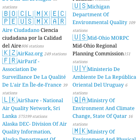
🇺🇸
Michigan
stations
🇧🇴
🇨🇱
🇲🇽
🇪🇨
Department Of
🇵🇪
🇺🇸
🇲🇽
🇦🇷
Environmental Quality
109
Aire Ciudadano
Ciencia
stations
🇺🇸
ciudadana por la Calidad
Mid-Ohio MORPC
del Aire
Mid-Ohio Regional
806 stations
🇰🇿
AirKaz.org
Planning Commission
249 stations
151
🇫🇷
AirParif -
stations
🇺🇾
Association De
Ministerio De
Surveillance De La Qualité
Ambiente De La República
De L'air En Île-de-France
Oriental Del Uruguay
39
6
stations
stations
🇱🇰
🇶🇦
AirShare - National
Ministry Of
Air Quality Network, Sri
Environment And Climate
Lanka
Change, State Of Qatar
575199 stations
16
Alaska DEC- Division Of Air
stations
🇲🇰
Quality Information,
Ministry Of
Alaska Department Of
Environment And Physical