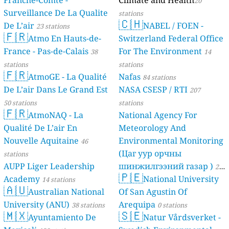
Franche-Comté -
Climate and Health
20
Surveillance De La Qualite
stations
🇨🇭
De L’air
NABEL / FOEN -
23 stations
🇫🇷
Atmo En Hauts-de-
Switzerland Federal Office
France - Pas-de-Calais
For The Environment
38
14
stations
stations
🇫🇷
AtmoGE - La Qualité
Nafas
84 stations
De L’air Dans Le Grand Est
NASA CSESP / RTI
207
50 stations
stations
🇫🇷
AtmoNAQ - La
National Agency For
Qualité De L’air En
Meteorology And
Nouvelle Aquitaine
Environmental Monitoring
46
(Цаг уур орчны
stations
AUPP Liger Leadership
шинжилгээний газар )
21
🇵🇪
Academy
National University
14 stations
stations
🇦🇺
Australian National
Of San Agustin Of
University (ANU)
Arequipa
38 stations
0 stations
🇲🇽
🇸🇪
Ayuntamiento De
Natur Vårdsverket -