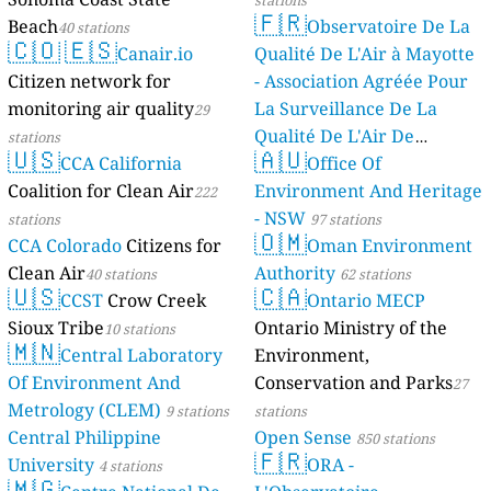
stations
🇫🇷
Beach
Observatoire De La
40 stations
🇨🇴
🇪🇸
Canair.io
Qualité De L'Air à Mayotte
Citizen network for
- Association Agréée Pour
monitoring air quality
La Surveillance De La
29
Qualité De L'Air De
stations
🇺🇸
🇦🇺
CCA California
Mayotte
Office Of
4 stations
Coalition for Clean Air
Environment And Heritage
222
- NSW
stations
97 stations
🇴🇲
CCA Colorado
Citizens for
Oman Environment
Clean Air
Authority
40 stations
62 stations
🇺🇸
🇨🇦
CCST
Crow Creek
Ontario MECP
Sioux Tribe
Ontario Ministry of the
10 stations
🇲🇳
Central Laboratory
Environment,
Of Environment And
Conservation and Parks
27
Metrology (CLEM)
9 stations
stations
Central Philippine
Open Sense
850 stations
🇫🇷
University
ORA -
4 stations
🇲🇬