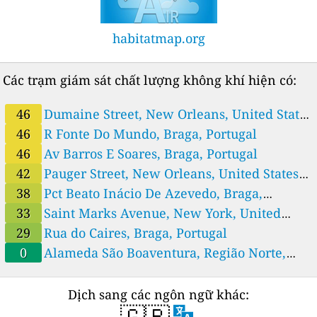
habitatmap.org
Các trạm giám sát chất lượng không khí hiện có:
46
Dumaine Street, New Orleans, United States
of America
46
R Fonte Do Mundo, Braga, Portugal
46
Av Barros E Soares, Braga, Portugal
42
Pauger Street, New Orleans, United States
of America
38
Pct Beato Inácio De Azevedo, Braga,
Portugal
33
Saint Marks Avenue, New York, United
States of America
29
Rua do Caires, Braga, Portugal
0
Alameda São Boaventura, Região Norte,
Brazil
Dịch sang các ngôn ngữ khác:
🇬🇧