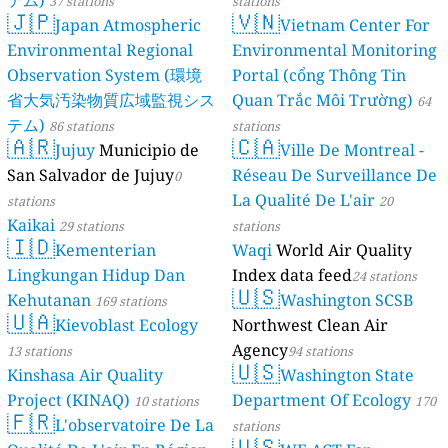
テム)
37 stations
stations
🇯🇵
🇻🇳
Japan Atmospheric
Vietnam Center For
Environmental Regional
Environmental Monitoring
Observation System (環境
Portal (cổng Thông Tin
省大気汚染物質広域監視シス
Quan Trắc Môi Trường)
64
テム)
86 stations
stations
🇦🇷
🇨🇦
Jujuy
Municipio de
Ville De Montreal -
San Salvador de Jujuy
Réseau De Surveillance De
0
La Qualité De L'air
stations
20
Kaikai
29 stations
stations
🇮🇩
Kementerian
Waqi
World Air Quality
Lingkungan Hidup Dan
Index data feed
24 stations
🇺🇸
Kehutanan
Washington SCSB
169 stations
🇺🇦
Kievoblast Ecology
Northwest Clean Air
Agency
13 stations
94 stations
🇺🇸
Kinshasa Air Quality
Washington State
Project (KINAQ)
Department Of Ecology
10 stations
170
🇫🇷
L'observatoire De La
stations
🇺🇸