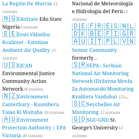
La Región De Murcia
Nacional de Meteorología
11
e Hidrología del Perú
stations
14
🇳🇬
EdoState
Edo State
stations
🇩🇪
🇫🇷
🇪🇸
🇳🇱
Nigeria
3 stations
🇪🇪
🇩🇰
🇧🇪
🇫🇮
🇬🇷
Eesti Välisõhu
🇦🇺
🇮🇹
🇵🇱
🇻🇳
Kvaliteet - Estonian
Ambient Air Quality
Sensor Community
11
formerly
stations
🇺🇸
🇸🇷
EJCAN
luftdaten.info
SEPA - Serbian
35816 stations
Environmental Justice
National Air Monitoring
Community Action
Network (Državna Mreža
Network
Za Automatski Monitoring
28 stations
🇳🇿
Environment
Kvaliteta Vazduha)
121
🇸🇨
Canterbury - Kaunihera
Seychelles Air
stations
Taiao Ki Waitaha
Monitoring
10 stations
12 stations
🇦🇺
🇬🇩
Environment
SGU-GND
St.
Protection Authority | EPA
George’s University
14
Victoria
40 stations
stations