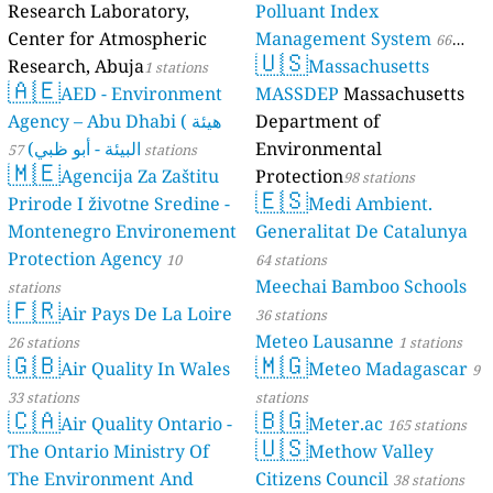
Research Laboratory,
Polluant Index
Center for Atmospheric
Management System
66
🇺🇸
Research, Abuja
Massachusetts
1 stations
stations
🇦🇪
AED - Environment
MASSDEP
Massachusetts
Agency – Abu Dhabi ( هيئة
Department of
البيئة - أبو ظبي)
Environmental
57 stations
🇲🇪
Agencija Za Zaštitu
Protection
98 stations
🇪🇸
Prirode I životne Sredine -
Medi Ambient.
Montenegro Environement
Generalitat De Catalunya
Protection Agency
10
64 stations
Meechai Bamboo Schools
stations
🇫🇷
Air Pays De La Loire
36 stations
Meteo Lausanne
26 stations
1 stations
🇬🇧
🇲🇬
Air Quality In Wales
Meteo Madagascar
9
33 stations
stations
🇨🇦
🇧🇬
Air Quality Ontario -
Meter.ac
165 stations
🇺🇸
The Ontario Ministry Of
Methow Valley
The Environment And
Citizens Council
38 stations