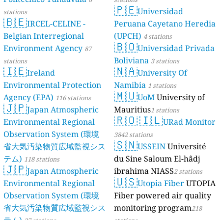
🇵🇪
Universidad
stations
🇧🇪
IRCEL-CELINE -
Peruana Cayetano Heredia
Belgian Interregional
(UPCH)
4 stations
🇧🇴
Environment Agency
Universidad Privada
87
Boliviana
stations
3 stations
🇮🇪
🇳🇦
Ireland
University Of
Environmental Protection
Namibia
1 stations
🇲🇺
Agency (EPA)
UoM
University of
116 stations
🇯🇵
Japan Atmospheric
Mauritius
1 stations
🇷🇴
🇮🇱
Environmental Regional
URad Monitor
Observation System (環境
3842 stations
🇸🇳
省大気汚染物質広域監視シス
USSEIN
Université
テム)
du Sine Saloum El-hâdj
118 stations
🇯🇵
Japan Atmospheric
ibrahima NIASS
2 stations
🇺🇸
Environmental Regional
Utopia Fiber
UTOPIA
Observation System (環境
Fiber powered air quality
省大気汚染物質広域監視シス
monitoring program
218