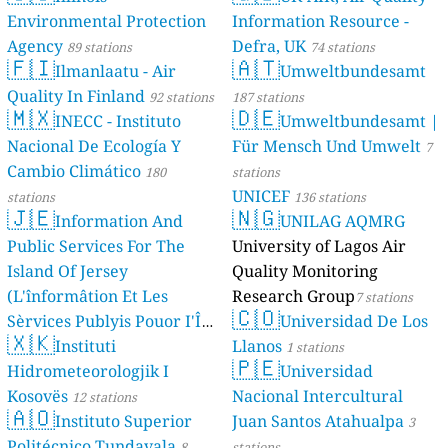
Environmental Protection
Information Resource -
Agency
Defra, UK
89 stations
74 stations
🇫🇮
🇦🇹
Ilmanlaatu - Air
Umweltbundesamt
Quality In Finland
92 stations
187 stations
🇲🇽
🇩🇪
INECC - Instituto
Umweltbundesamt |
Nacional De Ecología Y
Für Mensch Und Umwelt
7
Cambio Climático
180
stations
UNICEF
stations
136 stations
🇯🇪
🇳🇬
Information And
UNILAG AQMRG
Public Services For The
University of Lagos Air
Island Of Jersey
Quality Monitoring
(L'înformâtion Et Les
Research Group
7 stations
🇨🇴
Sèrvices Publyis Pouor I'Île
Universidad De Los
🇽🇰
Dé Jèrri)
Instituti
Llanos
2 stations
1 stations
🇵🇪
Hidrometeorologjik I
Universidad
Kosovës
Nacional Intercultural
12 stations
🇦🇴
Instituto Superior
Juan Santos Atahualpa
3
Politécnico Tundavala
8
stations