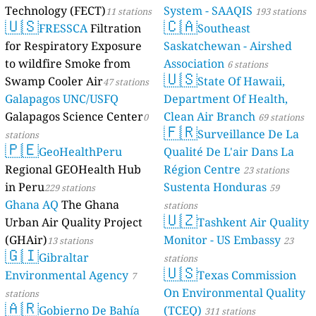
Technology (FECT)
System - SAAQIS
11 stations
193 stations
🇺🇸
🇨🇦
FRESSCA
Filtration
Southeast
for Respiratory Exposure
Saskatchewan - Airshed
to wildfire Smoke from
Association
6 stations
🇺🇸
Swamp Cooler Air
State Of Hawaii,
47 stations
Galapagos UNC/USFQ
Department Of Health,
Galapagos Science Center
Clean Air Branch
0
69 stations
🇫🇷
Surveillance De La
stations
🇵🇪
GeoHealthPeru
Qualité De L'air Dans La
Regional GEOHealth Hub
Région Centre
23 stations
in Peru
Sustenta Honduras
229 stations
59
Ghana AQ
The Ghana
stations
🇺🇿
Urban Air Quality Project
Tashkent Air Quality
(GHAir)
Monitor - US Embassy
13 stations
23
🇬🇮
Gibraltar
stations
🇺🇸
Environmental Agency
Texas Commission
7
On Environmental Quality
stations
🇦🇷
Gobierno De Bahía
(TCEQ)
311 stations