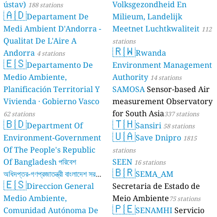
ústav)
Volksgezondheid En
188 stations
🇦🇩
Departament De
Milieum, Landelijk
Medi Ambient D'Andorra -
Meetnet Luchtkwaliteit
112
Qualitat De L'Aire A
stations
🇷🇼
Andorra
Rwanda
4 stations
🇪🇸
Departamento De
Environment Management
Medio Ambiente,
Authority
14 stations
Planificación Territorial Y
SAMOSA
Sensor-based Air
Vivienda · Gobierno Vasco
measurement Observatory
for South Asia
62 stations
337 stations
🇧🇩
🇹🇭
Department Of
Sansiri
58 stations
🇺🇦
Environment-Government
Save Dnipro
1815
Of The People's Republic
stations
Of Bangladesh পরিবেশ
SEEN
16 stations
🇧🇷
অধিদপ্তর-গণপ্রজাতন্ত্রী বাংলাদেশ সরকার
SEMA_AM
🇪🇸
Direccion General
Secretaria de Estado de
17 stations
Medio Ambiente,
Meio Ambiente
75 stations
🇵🇪
Comunidad Autónoma De
SENAMHI
Servicio