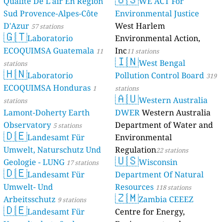
Qualité De L'air En Région
WE ACT For
Sud Provence-Alpes-Côte
Environmental Justice
D'Azur
West Harlem
57 stations
🇬🇹
Laboratorio
Environmental Action,
ECOQUIMSA Guatemala
Inc
11
11 stations
🇮🇳
West Bengal
stations
🇭🇳
Laboratorio
Pollution Control Board
319
ECOQUIMSA Honduras
1
stations
🇦🇺
Western Australia
stations
Lamont-Doherty Earth
DWER
Western Australia
Observatory
Department of Water and
5 stations
🇩🇪
Landesamt Für
Environmental
Umwelt, Naturschutz Und
Regulation
22 stations
🇺🇸
Geologie - LUNG
Wisconsin
17 stations
🇩🇪
Landesamt Für
Department Of Natural
Umwelt- Und
Resources
118 stations
🇿🇲
Arbeitsschutz
Zambia CEEEZ
9 stations
🇩🇪
Landesamt Für
Centre for Energy,