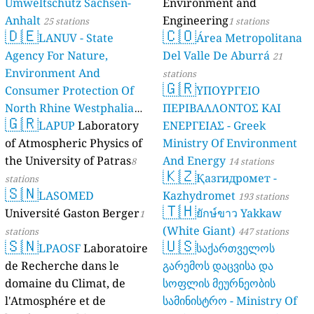
Umweltschutz Sachsen-
Environment and
Anhalt
Engineering
25 stations
1 stations
🇩🇪
🇨🇴
LANUV - State
Área Metropolitana
Agency For Nature,
Del Valle De Aburrá
21
Environment And
stations
🇬🇷
Consumer Protection Of
ΥΠΟΥΡΓΕΙΟ
North Rhine Westphalia
ΠΕΡΙΒΑΛΛΟΝΤΟΣ ΚΑΙ
🇬🇷
(Landesamt Für Natur,
LAPUP
Laboratory
ΕΝΕΡΓΕΙΑΣ - Greek
Umwelt Und
of Atmospheric Physics of
Ministry Of Environment
Verbraucherschutz NRW)
the University of Patras
And Energy
8
14 stations
🇰🇿
Қазгидромет -
61 stations
stations
🇸🇳
LASOMED
Kazhydromet
193 stations
🇹🇭
Université Gaston Berger
ยักษ์ขาว Yakkaw
1
(White Giant)
stations
447 stations
🇸🇳
🇺🇸
LPAOSF
Laboratoire
საქართველოს
de Recherche dans le
გარემოს დაცვისა და
domaine du Climat, de
სოფლის მეურნეობის
l'Atmosphére et de
სამინისტრო - Ministry Of