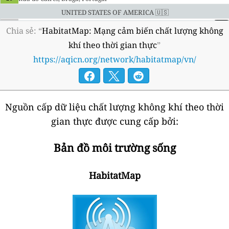
United States of America 🇺🇸
--
Dumaine Street, New Orleans, United States of America
9 giờ
Chia sẻ: “
HabitatMap: Mạng cảm biến chất lượng không
--
Dumaine Street, New Orleans, United States of America
5 giờ
khí theo thời gian thực
”
--
Pauger Street, New Orleans, United States of America
6 giờ
--
Saint Marks Avenue, New York, United States of America
https://aqicn.org/network/habitatmap/vn/
4 giờ
--
South Michael Avenue, Los Angeles, United States of America
9 giờ
--
Sutphin Boulevard, New York, United States of America
4 giờ
Nguồn cấp dữ liệu chất lượng không khí theo thời
gian thực được cung cấp bởi:
Bản đồ môi trường sống
HabitatMap