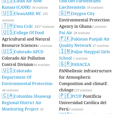
Clean Air Now
Und Des Fürstentums
Kansas (CANK)
Liechtenstein
34 stations
18 stations
🇺🇸
🇬🇭
CleanAIRE NC
Oxygen City
195
Environmental Protection
stations
🇹🇭
Cmu Ccdc
Agency in Ghana
3437 stations
2 stations
🇺🇸
College Of Food
Pai Air
28 stations
🇵🇰
Agricultural and Natural
Pakistan Punjab Air
Resource Sciences
Quality Network
1 stations
47 stations
🇺🇸
🇮🇳
Colorado APCD
Paljor Naygyal Girls
Colorado Air Pollution
School
1 stations
🇬🇷
Control Division
PANACEA
94 stations
🇺🇸
Colorado
PANhellenic infrastructure
Department Of
for Atmospheric
Environmental Protection
Composition and climatE
chAnge
46 stations
123 stations
🇨🇦
🇵🇪
Columbia Shuswap
PCUP
Pontificia
Regional District Air
Universidad Católica del
Monitoring Project
Perú
35
5 stations