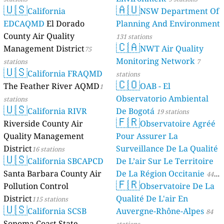
🇺🇸
🇦🇺
California
NSW Department Of
EDCAQMD
El Dorado
Planning And Environment
County Air Quality
131 stations
🇨🇦
Management District
NWT Air Quality
75
Monitoring Network
stations
7
🇺🇸
California FRAQMD
stations
🇨🇴
The Feather River AQMD
OAB - El
1
Observatorio Ambiental
stations
🇺🇸
California RIVR
De Bogotá
19 stations
🇫🇷
Riverside County Air
Observatoire Agréé
Quality Management
Pour Assurer La
District
Surveillance De La Qualité
16 stations
🇺🇸
California SBCAPCD
De L’air Sur Le Territoire
Santa Barbara County Air
De La Région Occitanie
44
🇫🇷
Pollution Control
Observatoire De La
stations
District
Qualité De L'air En
115 stations
🇺🇸
California SCSB
Auvergne-Rhône-Alpes
84
Sonoma Coast State