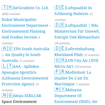
🇹🇭
🇩🇪
AirGradient Co. Ltd.
Luftqualität In
Schleswig-Holstein
4005 stations
15
Dubai Municipality-
stations
🇩🇪
Environment Department -
Luftqualität | Nds.
Environmental Planning
Ministerium Für Umwelt,
And Studies Section
Energie Und Klimaschutz
8
stations
28 stations
🇦🇺
🇩🇪
EPA South Australia
Luftreinhaltung
:: Air Quality In South
Rheinland-Pfalz
25 stations
🇺🇦
Australia
LUN City Air (ЛУН
11 stations
🇱🇹
AAA - Aplinkos
Місто Air)
210 stations
🇫🇷
Apsaugos Agentūra
Madininair La
(Lithuania Environmental
Qualité De L’air En
Protection Agency
Martinique
16
7 stations
🇲🇾
Malaysia
stations
🇳🇬
Abuja SERLCAR
Department Of
Space Environment
Environment (DOE); Air