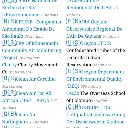
Centre National De
L'Observatoire
Recherches Sur
Réunionnais De L’Air
15
L'Environnement
8 stations
stations
🇧🇷
🇫🇷
CETESB - Companhia
ORA Guyane -
Ambiental Do Estado De
Observatoire Régional De
São Paulo
L'Air De Guyane
63 stations
5 stations
🇺🇸
🇺🇸
City Of Minneapolis
Oregon CTUIR
Community Air Monitoring
Confederated Tribes of the
Project
Umatilla Indian
165 stations
Clarity
Clarity Movement
Reservation
44 stations
🇺🇸
Co.
Oregon Department
3118 stations
🇺🇸
Clean Air Carolina
Of Environmental Quality
(DEQ)
102 stations
205 stations
🇧🇷
Clean Air For All
Osc.lk
The Overseas School
African Cities | AirQo
of Colombo
846
4 stations
🇨🇭
OSTLUFT - Die
stations
🇬🇧
Clean Air
Luftqualitätsüberwachung
Nottingham
Der Ostschweizer Kantone
13 stations
🇺🇸