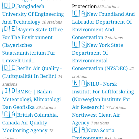
🇧🇩
Bangladesh
Protection
229 stations
🇨🇦
University Of Engineering
New Foundland And
And Technology
Labrador Department Of
10 stations
🇩🇪
Bayern State Office
Environment And
For The Environment
Conservation
7 stations
🇺🇸
(Bayerisches
New York State
Staatsministerium Für
Department Of
Umwelt Und
Environmental
🇩🇪
Berlin Air Quality -
Verbraucherschutz) - LfU
Conservation (NYSDEC)
42
(Luftqualität In Berlin)
46 stations
14
stations
🇳🇴
NILU - Norsk
stations
🇮🇩
BMKG | Badan
Institutt For Luftforskning
Meteorologi, Klimatologi
(Norwegian Institute For
Dan Geofisika
Air Research)
29 stations
77 stations
🇨🇦
British Columbia,
Northwest Clean Air
Canada Air Quality
Agency
7 stations
🇨🇦
Monitoring Agency
Nova Scotia
78
Environment
stations
9 stations