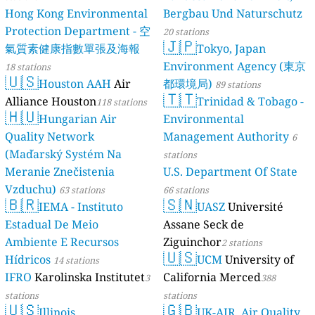
Hong Kong Environmental
Bergbau Und Naturschutz
Protection Department - 空
20 stations
🇯🇵
氣質素健康指數單張及海報
Tokyo, Japan
Environment Agency (東京
18 stations
🇺🇸
Houston AAH
Air
都環境局)
89 stations
🇹🇹
Alliance Houston
Trinidad & Tobago -
118 stations
🇭🇺
Hungarian Air
Environmental
Quality Network
Management Authority
6
(Maďarský Systém Na
stations
Meranie Znečistenia
U.S. Department Of State
Vzduchu)
63 stations
66 stations
🇧🇷
🇸🇳
IEMA - Instituto
UASZ
Université
Estadual De Meio
Assane Seck de
Ambiente E Recursos
Ziguinchor
2 stations
🇺🇸
Hídricos
UCM
University of
14 stations
IFRO
Karolinska Institutet
California Merced
3
388
stations
stations
🇺🇸
🇬🇧
Illinois
UK-AIR, Air Quality