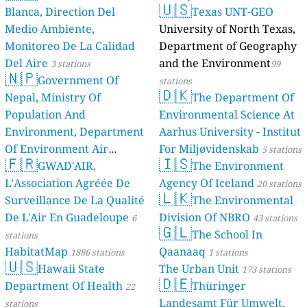
🇺🇸
Blanca, Direction Del
Texas UNT-GEO
Medio Ambiente,
University of North Texas,
Monitoreo De La Calidad
Department of Geography
Del Aire
and the Environment
3 stations
99
🇳🇵
Government Of
stations
🇩🇰
Nepal, Ministry Of
The Department Of
Population And
Environmental Science At
Environment, Department
Aarhus University - Institut
Of Environment Air
For Miljøvidenskab
5 stations
🇫🇷
🇮🇸
Quality Monitoring
GWAD'AIR,
The Environment
30
L’Association Agréée De
Agency Of Iceland
stations
20 stations
🇱🇰
Surveillance De La Qualité
The Environmental
De L'Air En Guadeloupe
Division Of NBRO
6
43 stations
🇬🇱
The School In
stations
HabitatMap
Qaanaaq
1886 stations
1 stations
🇺🇸
Hawaii State
The Urban Unit
173 stations
🇩🇪
Department Of Health
Thüringer
22
Landesamt Für Umwelt,
stations