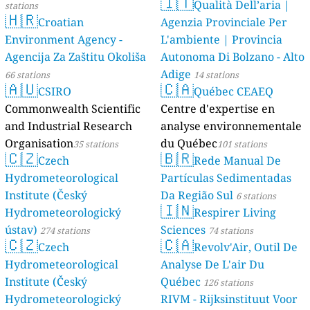
🇮🇹
Qualità Dell’aria |
stations
🇭🇷
Croatian
Agenzia Provinciale Per
Environment Agency -
L'ambiente | Provincia
Agencija Za Zaštitu Okoliša
Autonoma Di Bolzano - Alto
Adige
66 stations
14 stations
🇦🇺
🇨🇦
CSIRO
Québec CEAEQ
Commonwealth Scientific
Centre d'expertise en
and Industrial Research
analyse environnementale
Organisation
du Québec
35 stations
101 stations
🇨🇿
🇧🇷
Czech
Rede Manual De
Hydrometeorological
Partículas Sedimentadas
Institute (Český
Da Região Sul
6 stations
🇮🇳
Hydrometeorologický
Respirer Living
ústav)
Sciences
274 stations
74 stations
🇨🇿
🇨🇦
Czech
Revolv'Air, Outil De
Hydrometeorological
Analyse De L'air Du
Institute (Český
Québec
126 stations
Hydrometeorologický
RIVM - Rijksinstituut Voor