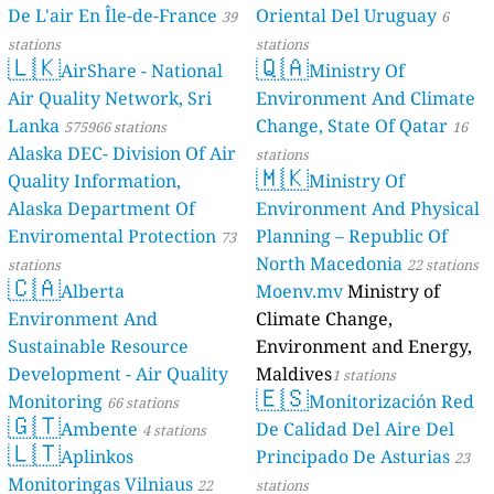
De L'air En Île-de-France
Oriental Del Uruguay
39
6
stations
stations
🇱🇰
🇶🇦
AirShare - National
Ministry Of
Air Quality Network, Sri
Environment And Climate
Lanka
Change, State Of Qatar
575966 stations
16
Alaska DEC- Division Of Air
stations
🇲🇰
Quality Information,
Ministry Of
Alaska Department Of
Environment And Physical
Enviromental Protection
Planning – Republic Of
73
North Macedonia
stations
22 stations
🇨🇦
Alberta
Moenv.mv
Ministry of
Environment And
Climate Change,
Sustainable Resource
Environment and Energy,
Development - Air Quality
Maldives
1 stations
🇪🇸
Monitoring
Monitorización Red
66 stations
🇬🇹
Ambente
De Calidad Del Aire Del
4 stations
🇱🇹
Aplinkos
Principado De Asturias
23
Monitoringas Vilniaus
22
stations