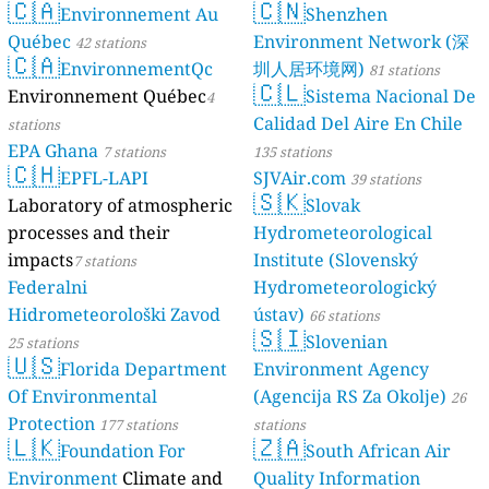
🇨🇦
🇨🇳
Environnement Au
Shenzhen
Québec
Environment Network (深
42 stations
🇨🇦
EnvironnementQc
圳人居环境网)
81 stations
🇨🇱
Environnement Québec
Sistema Nacional De
4
Calidad Del Aire En Chile
stations
EPA Ghana
7 stations
135 stations
🇨🇭
EPFL-LAPI
SJVAir.com
39 stations
🇸🇰
Laboratory of atmospheric
Slovak
processes and their
Hydrometeorological
impacts
Institute (Slovenský
7 stations
Federalni
Hydrometeorologický
Hidrometeorološki Zavod
ústav)
66 stations
🇸🇮
Slovenian
25 stations
🇺🇸
Florida Department
Environment Agency
Of Environmental
(Agencija RS Za Okolje)
26
Protection
177 stations
stations
🇱🇰
🇿🇦
Foundation For
South African Air
Environment
Climate and
Quality Information