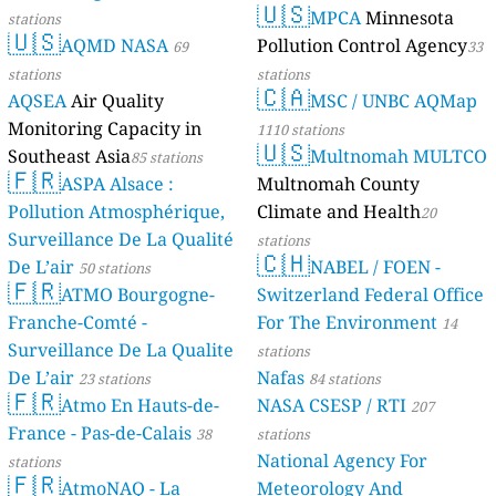
🇺🇸
MPCA
Minnesota
stations
🇺🇸
AQMD NASA
Pollution Control Agency
69
33
stations
stations
🇨🇦
AQSEA
Air Quality
MSC / UNBC AQMap
Monitoring Capacity in
1110 stations
🇺🇸
Southeast Asia
Multnomah MULTCO
85 stations
🇫🇷
ASPA Alsace :
Multnomah County
Pollution Atmosphérique,
Climate and Health
20
Surveillance De La Qualité
stations
🇨🇭
De L’air
NABEL / FOEN -
50 stations
🇫🇷
ATMO Bourgogne-
Switzerland Federal Office
Franche-Comté -
For The Environment
14
Surveillance De La Qualite
stations
De L’air
Nafas
23 stations
84 stations
🇫🇷
Atmo En Hauts-de-
NASA CSESP / RTI
207
France - Pas-de-Calais
38
stations
National Agency For
stations
🇫🇷
AtmoNAQ - La
Meteorology And