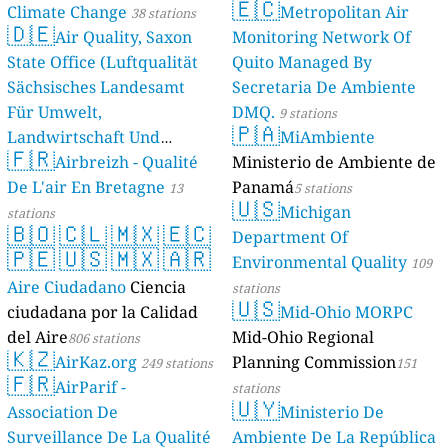
🇪🇨
Climate Change
Metropolitan Air
38 stations
🇩🇪
Air Quality, Saxon
Monitoring Network Of
State Office (Luftqualität
Quito Managed By
Sächsisches Landesamt
Secretaria De Ambiente
Für Umwelt,
DMQ.
9 stations
🇵🇦
Landwirtschaft Und
MiAmbiente
🇫🇷
Geologie)
Airbreizh - Qualité
Ministerio de Ambiente de
50 stations
De L'air En Bretagne
Panamá
13
5 stations
🇺🇸
Michigan
stations
🇧🇴
🇨🇱
🇲🇽
🇪🇨
Department Of
🇵🇪
🇺🇸
🇲🇽
🇦🇷
Environmental Quality
109
Aire Ciudadano
Ciencia
stations
🇺🇸
ciudadana por la Calidad
Mid-Ohio MORPC
del Aire
Mid-Ohio Regional
806 stations
🇰🇿
AirKaz.org
Planning Commission
249 stations
151
🇫🇷
AirParif -
stations
🇺🇾
Association De
Ministerio De
Surveillance De La Qualité
Ambiente De La República