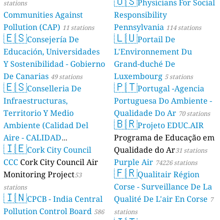
🇺🇸
Physicians For Social
stations
Communities Against
Responsibility
Pollution (CAP)
Pennsylvania
11 stations
114 stations
🇪🇸
🇱🇺
Consejería De
Portail De
Educación, Universidades
L'Environnement Du
Y Sostenibilidad - Gobierno
Grand-duché De
De Canarias
Luxembourg
49 stations
5 stations
🇪🇸
🇵🇹
Conselleria De
Portugal -Agencia
Infraestructuras,
Portuguesa Do Ambiente -
Territorio Y Medio
Qualidade Do Ar
70 stations
🇧🇷
Ambiente (Calidad Del
Projeto EDUC.AIR
Aire - CALIDAD
Programa de Educação em
🇮🇪
AMBIENTAL)
Cork City Council
Qualidade do Ar
23 stations
31 stations
CCC
Cork City Council Air
Purple Air
74226 stations
🇫🇷
Monitoring Project
Qualitair Région
53
Corse - Surveillance De La
stations
🇮🇳
CPCB - India Central
Qualité De L'air En Corse
7
Pollution Control Board
586
stations