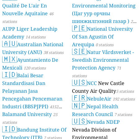
Qualité De L’air En
Environmental Monitoring
Nouvelle Aquitaine
(Цаг уур орчны
46
шинжилгээний газар )
stations
21
🇵🇪
AUPP Liger Leadership
National University
stations
Academy
Of San Agustin Of
14 stations
🇦🇺
Australian National
Arequipa
0 stations
🇸🇪
University (ANU)
Natur Vårdsverket -
38 stations
🇲🇽
Ayuntamiento De
Swedish Environmental
Mexicali
Protection Agency
120 stations
71
🇮🇩
Balai Besar
stations
🇺🇸
Standardisasi Dan
NCC
New Castle
Pelayanan Jasa
County Air Quality
5 stations
🇫🇷
Pencegahan Pencemaran
NebuleAir
192 stations
🇳🇵
Industri (BBSPJPPI)
Nepal Health
4152
Balamand University
Research Council
stations
25
7 stations
🇺🇸
Nevada NDEP
stations
🇮🇩
Bandung Institute Of
Nevada Division of
Technology (ITB)
Environmental
2 stations