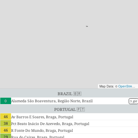
Map Data: ©
OpenStreetMap contributors
Brazil 🇧🇷
0
Alameda São Boaventura, Região Norte, Brazil
3 giờ
Portugal 🇵🇹
46
Av Barros E Soares, Braga, Portugal
38
Pct Beato Inácio De Azevedo, Braga, Portugal
46
R Fonte Do Mundo, Braga, Portugal
29
Rua do Caires, Braga, Portugal