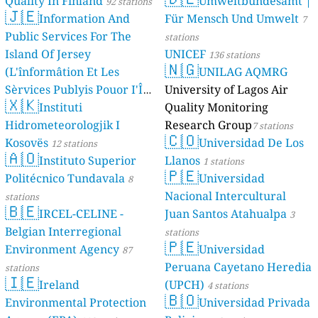
Quality In Finland
Umweltbundesamt |
92 stations
🇯🇪
Information And
Für Mensch Und Umwelt
7
Public Services For The
stations
Island Of Jersey
UNICEF
136 stations
🇳🇬
(L'înformâtion Et Les
UNILAG AQMRG
Sèrvices Publyis Pouor I'Île
University of Lagos Air
🇽🇰
Dé Jèrri)
Instituti
Quality Monitoring
2 stations
Hidrometeorologjik I
Research Group
7 stations
🇨🇴
Kosovës
Universidad De Los
12 stations
🇦🇴
Instituto Superior
Llanos
1 stations
🇵🇪
Politécnico Tundavala
Universidad
8
Nacional Intercultural
stations
🇧🇪
IRCEL-CELINE -
Juan Santos Atahualpa
3
Belgian Interregional
stations
🇵🇪
Environment Agency
Universidad
87
Peruana Cayetano Heredia
stations
🇮🇪
Ireland
(UPCH)
4 stations
🇧🇴
Environmental Protection
Universidad Privada