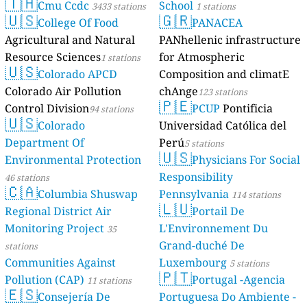
🇹🇭
Cmu Ccdc
School
3433 stations
1 stations
🇺🇸
🇬🇷
College Of Food
PANACEA
Agricultural and Natural
PANhellenic infrastructure
Resource Sciences
for Atmospheric
1 stations
🇺🇸
Colorado APCD
Composition and climatE
Colorado Air Pollution
chAnge
123 stations
🇵🇪
Control Division
PCUP
Pontificia
94 stations
🇺🇸
Colorado
Universidad Católica del
Department Of
Perú
5 stations
🇺🇸
Environmental Protection
Physicians For Social
Responsibility
46 stations
🇨🇦
Columbia Shuswap
Pennsylvania
114 stations
🇱🇺
Regional District Air
Portail De
Monitoring Project
L'Environnement Du
35
Grand-duché De
stations
Communities Against
Luxembourg
5 stations
🇵🇹
Pollution (CAP)
Portugal -Agencia
11 stations
🇪🇸
Consejería De
Portuguesa Do Ambiente -