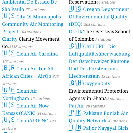
Ambiental Do Estado De
Reservation
44 stations
🇺🇸
São Paulo
Oregon Department
63 stations
🇺🇸
City Of Minneapolis
Of Environmental Quality
Community Air Monitoring
(DEQ)
205 stations
Project
Osc.lk
The Overseas School
164 stations
Clarity
Clarity Movement
of Colombo
4 stations
🇨🇭
Co.
OSTLUFT - Die
3118 stations
🇺🇸
Clean Air Carolina
Luftqualitätsüberwachung
Der Ostschweizer Kantone
102 stations
🇧🇷
Clean Air For All
Und Des Fürstentums
African Cities | AirQo
Liechtenstein
845
18 stations
🇬🇭
Oxygen City
stations
🇬🇧
Clean Air
Environmental Protection
Nottingham
Agency in Ghana
13 stations
2 stations
🇺🇸
Clean Air Now
Pai Air
28 stations
🇵🇰
Kansas (CANK)
Pakistan Punjab Air
34 stations
🇺🇸
CleanAIRE NC
Quality Network
193
47 stations
🇮🇳
Paljor Naygyal Girls
stations