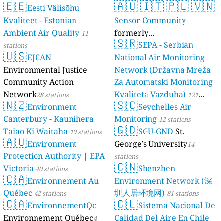
🇪🇪
🇦🇺
🇮🇹
🇵🇱
🇻🇳
Eesti Välisõhu
Kvaliteet - Estonian
Sensor Community
Ambient Air Quality
formerly
11
🇸🇷
luftdaten.info
SEPA - Serbian
stations
35810 stations
🇺🇸
EJCAN
National Air Monitoring
Environmental Justice
Network (Državna Mreža
Community Action
Za Automatski Monitoring
Network
Kvaliteta Vazduha)
28 stations
121
🇳🇿
🇸🇨
Environment
Seychelles Air
stations
Canterbury - Kaunihera
Monitoring
12 stations
🇬🇩
Taiao Ki Waitaha
SGU-GND
St.
10 stations
🇦🇺
Environment
George’s University
14
Protection Authority | EPA
stations
🇨🇳
Victoria
Shenzhen
40 stations
🇨🇦
Environnement Au
Environment Network (深
Québec
圳人居环境网)
42 stations
81 stations
🇨🇦
🇨🇱
EnvironnementQc
Sistema Nacional De
Environnement Québec
Calidad Del Aire En Chile
4