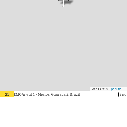
Map Data: ©
OpenStreetMap contributors
51
EMQAr-Sul 1 - Meaípe, Guarapari, Brazil
1 giờ