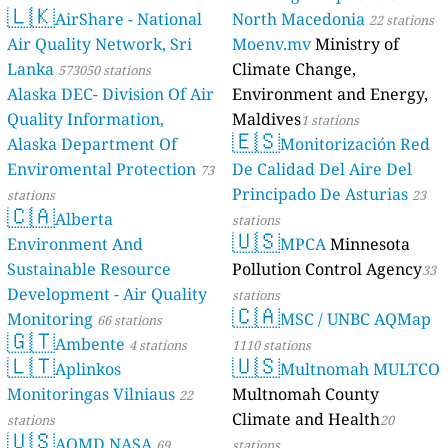
🇱🇰
AirShare - National
North Macedonia
22 stations
Air Quality Network, Sri
Moenv.mv
Ministry of
Lanka
Climate Change,
573050 stations
Alaska DEC- Division Of Air
Environment and Energy,
Quality Information,
Maldives
1 stations
🇪🇸
Alaska Department Of
Monitorización Red
Enviromental Protection
De Calidad Del Aire Del
73
Principado De Asturias
stations
23
🇨🇦
Alberta
stations
🇺🇸
Environment And
MPCA
Minnesota
Sustainable Resource
Pollution Control Agency
33
Development - Air Quality
stations
🇨🇦
Monitoring
MSC / UNBC AQMap
66 stations
🇬🇹
Ambente
4 stations
1110 stations
🇱🇹
🇺🇸
Aplinkos
Multnomah MULTCO
Monitoringas Vilniaus
Multnomah County
22
Climate and Health
stations
20
🇺🇸
AQMD NASA
69
stations