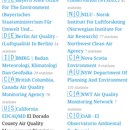
Bayern State Office
Conservation (NYSDEC)
42
For The Environment
stations
🇳🇴
(Bayerisches
NILU - Norsk
Staatsministerium Für
Institutt For Luftforskning
Umwelt Und
(Norwegian Institute For
🇩🇪
Berlin Air Quality -
Verbraucherschutz) - LfU
Air Research)
77 stations
(Luftqualität In Berlin)
Northwest Clean Air
46 stations
14
Agency
stations
7 stations
🇮🇩
🇨🇦
BMKG | Badan
Nova Scotia
Meteorologi, Klimatologi
Environment
9 stations
🇦🇺
Dan Geofisika
NSW Department Of
29 stations
🇨🇦
British Columbia,
Planning And Environment
Canada Air Quality
131 stations
🇨🇦
Monitoring Agency
NWT Air Quality
78
Monitoring Network
stations
7
🇺🇸
California
stations
🇨🇴
EDCAQMD
El Dorado
OAB - El
County Air Quality
Observatorio Ambiental