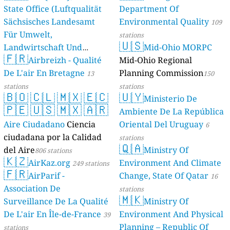
State Office (Luftqualität
Department Of
Sächsisches Landesamt
Environmental Quality
109
Für Umwelt,
stations
🇺🇸
Landwirtschaft Und
Mid-Ohio MORPC
🇫🇷
Geologie)
Airbreizh - Qualité
Mid-Ohio Regional
50 stations
De L'air En Bretagne
Planning Commission
13
150
stations
stations
🇧🇴
🇨🇱
🇲🇽
🇪🇨
🇺🇾
Ministerio De
🇵🇪
🇺🇸
🇲🇽
🇦🇷
Ambiente De La República
Aire Ciudadano
Ciencia
Oriental Del Uruguay
6
ciudadana por la Calidad
stations
🇶🇦
del Aire
Ministry Of
806 stations
🇰🇿
AirKaz.org
Environment And Climate
249 stations
🇫🇷
AirParif -
Change, State Of Qatar
16
Association De
stations
🇲🇰
Surveillance De La Qualité
Ministry Of
De L'air En Île-de-France
Environment And Physical
39
Planning – Republic Of
stations