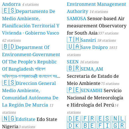
Andorra
Environment Management
4 stations
🇪🇸
Departamento De
Authority
14 stations
Medio Ambiente,
SAMOSA
Sensor-based Air
Planificación Territorial Y
measurement Observatory
Vivienda · Gobierno Vasco
for South Asia
337 stations
🇹🇭
Sansiri
62 stations
58 stations
🇧🇩
🇺🇦
Department Of
Save Dnipro
1815
Environment-Government
stations
Of The People's Republic
SEEN
16 stations
🇧🇷
Of Bangladesh পরিবেশ
SEMA_AM
অধিদপ্তর-গণপ্রজাতন্ত্রী বাংলাদেশ সরকার
Secretaria de Estado de
🇪🇸
Direccion General
Meio Ambiente
17 stations
75 stations
🇵🇪
Medio Ambiente,
SENAMHI
Servicio
Comunidad Autónoma De
Nacional de Meteorología
La Región De Murcia
e Hidrología del Perú
11
14
stations
stations
🇳🇬
🇩🇪
🇫🇷
🇪🇸
🇳🇱
EdoState
Edo State
🇩🇰
🇧🇪
🇫🇮
🇬🇷
Nigeria
3 stations