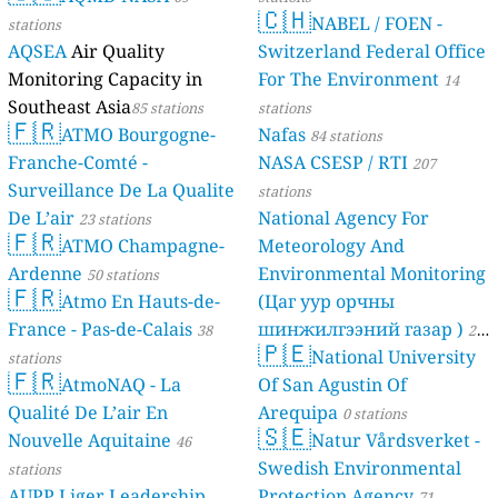
🇨🇭
NABEL / FOEN -
stations
AQSEA
Air Quality
Switzerland Federal Office
Monitoring Capacity in
For The Environment
14
Southeast Asia
85 stations
stations
🇫🇷
ATMO Bourgogne-
Nafas
84 stations
Franche-Comté -
NASA CSESP / RTI
207
Surveillance De La Qualite
stations
De L’air
National Agency For
23 stations
🇫🇷
ATMO Champagne-
Meteorology And
Ardenne
Environmental Monitoring
50 stations
🇫🇷
Atmo En Hauts-de-
(Цаг уур орчны
France - Pas-de-Calais
шинжилгээний газар )
38
21
🇵🇪
National University
stations
stations
🇫🇷
AtmoNAQ - La
Of San Agustin Of
Qualité De L’air En
Arequipa
0 stations
🇸🇪
Nouvelle Aquitaine
Natur Vårdsverket -
46
Swedish Environmental
stations
AUPP Liger Leadership
Protection Agency
71