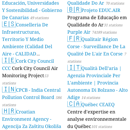
Educación, Universidades
Qualidade Do Ar
70 stations
🇧🇷
Y Sostenibilidad - Gobierno
Projeto EDUC.AIR
De Canarias
Programa de Educação em
49 stations
🇪🇸
Conselleria De
Qualidade do Ar
31 stations
Infraestructuras,
Purple Air
74189 stations
🇫🇷
Territorio Y Medio
Qualitair Région
Ambiente (Calidad Del
Corse - Surveillance De La
Aire - CALIDAD
Qualité De L'air En Corse
7
🇮🇪
AMBIENTAL)
Cork City Council
23 stations
stations
🇮🇹
CCC
Cork City Council Air
Qualità Dell’aria |
Monitoring Project
Agenzia Provinciale Per
53
L'ambiente | Provincia
stations
🇮🇳
CPCB - India Central
Autonoma Di Bolzano - Alto
Pollution Control Board
Adige
586
14 stations
🇨🇦
Québec CEAEQ
stations
🇭🇷
Croatian
Centre d'expertise en
Environment Agency -
analyse environnementale
Agencija Za Zaštitu Okoliša
du Québec
101 stations