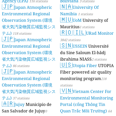
Agency (EPA)
Boliviana
116 stations
3 stations
🇯🇵
🇳🇦
Japan Atmospheric
University Of
Environmental Regional
Namibia
1 stations
🇲🇺
Observation System (環境
UoM
University of
省大気汚染物質広域監視シス
Mauritius
1 stations
🇷🇴
🇮🇱
テム)
URad Monitor
118 stations
🇯🇵
Japan Atmospheric
3842 stations
🇸🇳
Environmental Regional
USSEIN
Université
Observation System (環境
du Sine Saloum El-hâdj
省大気汚染物質広域監視シス
ibrahima NIASS
2 stations
🇺🇸
テム)
Utopia Fiber
UTOPIA
86 stations
🇯🇵
Japan Atmospheric
Fiber powered air quality
Environmental Regional
monitoring program
218
Observation System (環境
stations
🇻🇳
省大気汚染物質広域監視シス
Vietnam Center For
テム)
Environmental Monitoring
37 stations
🇦🇷
Jujuy
Municipio de
Portal (cổng Thông Tin
San Salvador de Jujuy
Quan Trắc Môi Trường)
0
64