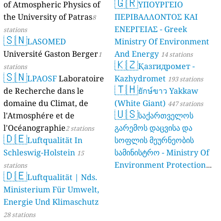
🇬🇷
Umwelt Und
of Atmospheric Physics of
ΥΠΟΥΡΓΕΙΟ
Verbraucherschutz NRW)
the University of Patras
ΠΕΡΙΒΑΛΛΟΝΤΟΣ ΚΑΙ
8
ΕΝΕΡΓΕΙΑΣ - Greek
61 stations
stations
🇸🇳
LASOMED
Ministry Of Environment
Université Gaston Berger
And Energy
1
14 stations
🇰🇿
Қазгидромет -
stations
🇸🇳
LPAOSF
Laboratoire
Kazhydromet
193 stations
🇹🇭
de Recherche dans le
ยักษ์ขาว Yakkaw
domaine du Climat, de
(White Giant)
447 stations
🇺🇸
l'Atmosphére et de
საქართველოს
l'Océanographie
გარემოს დაცვისა და
2 stations
🇩🇪
Luftqualität In
სოფლის მეურნეობის
Schleswig-Holstein
სამინისტრო - Ministry Of
15
Environment Protection
stations
🇩🇪
Luftqualität | Nds.
And Agriculture Of
Ministerium Für Umwelt,
Georgia
16 stations
Energie Und Klimaschutz
28 stations