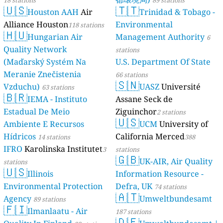
18 stations
89 stations
🇺🇸
🇹🇹
Houston AAH
Air
Trinidad & Tobago -
Alliance Houston
Environmental
118 stations
🇭🇺
Hungarian Air
Management Authority
6
Quality Network
stations
(Maďarský Systém Na
U.S. Department Of State
Meranie Znečistenia
66 stations
🇸🇳
Vzduchu)
UASZ
Université
63 stations
🇧🇷
IEMA - Instituto
Assane Seck de
Estadual De Meio
Ziguinchor
2 stations
🇺🇸
Ambiente E Recursos
UCM
University of
Hídricos
California Merced
14 stations
388
IFRO
Karolinska Institutet
3
stations
🇬🇧
UK-AIR, Air Quality
stations
🇺🇸
Illinois
Information Resource -
Environmental Protection
Defra, UK
74 stations
🇦🇹
Agency
Umweltbundesamt
89 stations
🇫🇮
Ilmanlaatu - Air
187 stations
🇩🇪