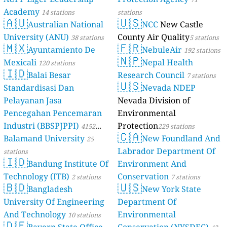
Academy
14 stations
stations
🇦🇺
🇺🇸
Australian National
NCC
New Castle
University (ANU)
County Air Quality
38 stations
5 stations
🇲🇽
🇫🇷
Ayuntamiento De
NebuleAir
192 stations
🇳🇵
Mexicali
Nepal Health
120 stations
🇮🇩
Balai Besar
Research Council
7 stations
🇺🇸
Standardisasi Dan
Nevada NDEP
Pelayanan Jasa
Nevada Division of
Pencegahan Pencemaran
Environmental
Industri (BBSPJPPI)
Protection
4152
229 stations
🇨🇦
Balamand University
New Foundland And
stations
25
Labrador Department Of
stations
🇮🇩
Bandung Institute Of
Environment And
Technology (ITB)
Conservation
2 stations
7 stations
🇧🇩
🇺🇸
Bangladesh
New York State
University Of Engineering
Department Of
And Technology
Environmental
10 stations
🇩🇪