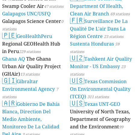
Swamp Cooler Air
Department Of Health,
47 stations
Galapagos UNC/USFQ
Clean Air Branch
69 stations
🇫🇷
Galapagos Science Center
Surveillance De La
0
Qualité De L'air Dans La
stations
🇵🇪
GeoHealthPeru
Région Centre
23 stations
Regional GEOHealth Hub
Sustenta Honduras
59
in Peru
229 stations
stations
🇺🇿
Ghana AQ
The Ghana
Tashkent Air Quality
Urban Air Quality Project
Monitor - US Embassy
23
(GHAir)
13 stations
stations
🇬🇮
🇺🇸
Gibraltar
Texas Commission
Environmental Agency
On Environmental Quality
7
(TCEQ)
stations
311 stations
🇦🇷
🇺🇸
Gobierno De Bahía
Texas UNT-GEO
Blanca, Direction Del
University of North Texas,
Medio Ambiente,
Department of Geography
Monitoreo De La Calidad
and the Environment
99
Del Aire
3 stations
stations