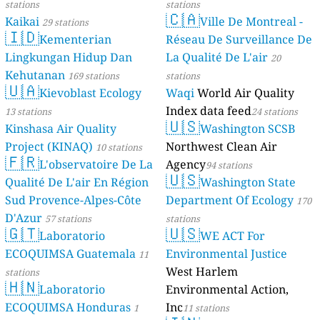
stations
stations
🇨🇦
Kaikai
Ville De Montreal -
29 stations
🇮🇩
Kementerian
Réseau De Surveillance De
Lingkungan Hidup Dan
La Qualité De L'air
20
Kehutanan
169 stations
stations
🇺🇦
Kievoblast Ecology
Waqi
World Air Quality
Index data feed
13 stations
24 stations
🇺🇸
Kinshasa Air Quality
Washington SCSB
Project (KINAQ)
Northwest Clean Air
10 stations
🇫🇷
L'observatoire De La
Agency
94 stations
🇺🇸
Qualité De L'air En Région
Washington State
Sud Provence-Alpes-Côte
Department Of Ecology
170
D'Azur
57 stations
stations
🇬🇹
🇺🇸
Laboratorio
WE ACT For
ECOQUIMSA Guatemala
Environmental Justice
11
West Harlem
stations
🇭🇳
Laboratorio
Environmental Action,
ECOQUIMSA Honduras
Inc
1
11 stations