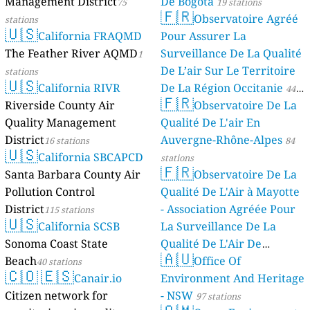
Management District
De Bogotá
75
19 stations
🇫🇷
Observatoire Agréé
stations
🇺🇸
California FRAQMD
Pour Assurer La
The Feather River AQMD
Surveillance De La Qualité
1
De L’air Sur Le Territoire
stations
🇺🇸
California RIVR
De La Région Occitanie
44
🇫🇷
Riverside County Air
Observatoire De La
stations
Quality Management
Qualité De L'air En
District
Auvergne-Rhône-Alpes
16 stations
84
🇺🇸
California SBCAPCD
stations
🇫🇷
Santa Barbara County Air
Observatoire De La
Pollution Control
Qualité De L'Air à Mayotte
District
- Association Agréée Pour
115 stations
🇺🇸
California SCSB
La Surveillance De La
Sonoma Coast State
Qualité De L'Air De
🇦🇺
Beach
Mayotte
Office Of
40 stations
4 stations
🇨🇴
🇪🇸
Canair.io
Environment And Heritage
Citizen network for
- NSW
97 stations