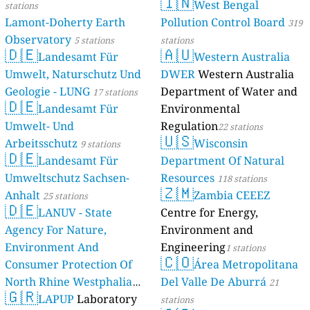
🇮🇳
West Bengal
stations
Lamont-Doherty Earth
Pollution Control Board
319
Observatory
5 stations
stations
🇩🇪
🇦🇺
Landesamt Für
Western Australia
Umwelt, Naturschutz Und
DWER
Western Australia
Geologie - LUNG
Department of Water and
17 stations
🇩🇪
Landesamt Für
Environmental
Umwelt- Und
Regulation
22 stations
🇺🇸
Arbeitsschutz
Wisconsin
9 stations
🇩🇪
Landesamt Für
Department Of Natural
Umweltschutz Sachsen-
Resources
118 stations
🇿🇲
Anhalt
Zambia CEEEZ
25 stations
🇩🇪
LANUV - State
Centre for Energy,
Agency For Nature,
Environment and
Environment And
Engineering
1 stations
🇨🇴
Consumer Protection Of
Área Metropolitana
North Rhine Westphalia
Del Valle De Aburrá
21
🇬🇷
(Landesamt Für Natur,
LAPUP
Laboratory
stations