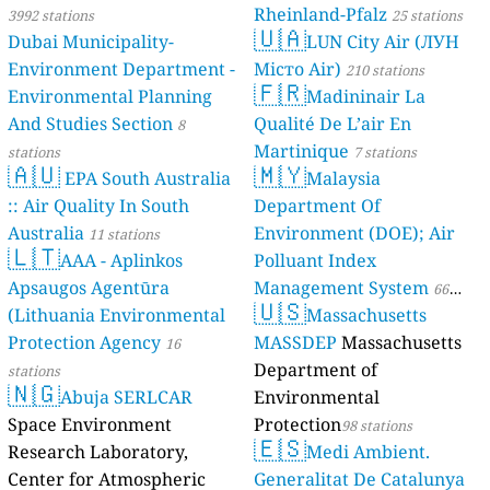
Rheinland-Pfalz
3992 stations
25 stations
🇺🇦
Dubai Municipality-
LUN City Air (ЛУН
Environment Department -
Місто Air)
210 stations
🇫🇷
Environmental Planning
Madininair La
And Studies Section
Qualité De L’air En
8
Martinique
stations
7 stations
🇦🇺
🇲🇾
EPA South Australia
Malaysia
:: Air Quality In South
Department Of
Australia
Environment (DOE); Air
11 stations
🇱🇹
AAA - Aplinkos
Polluant Index
Apsaugos Agentūra
Management System
66
🇺🇸
(Lithuania Environmental
Massachusetts
stations
Protection Agency
MASSDEP
Massachusetts
16
Department of
stations
🇳🇬
Abuja SERLCAR
Environmental
Space Environment
Protection
98 stations
🇪🇸
Research Laboratory,
Medi Ambient.
Center for Atmospheric
Generalitat De Catalunya