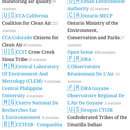
🇴🇲
monitoring air quality
Oman Environment
29
Authority
stations
62 stations
🇺🇸
🇨🇦
CCA California
Ontario MECP
Coalition for Clean Air
Ontario Ministry of the
222
Environment,
stations
CCA Colorado
Citizens for
Conservation and Parks
27
Clean Air
40 stations
stations
🇺🇸
CCST
Crow Creek
Open Sense
850 stations
🇫🇷
Sioux Tribe
ORA -
10 stations
🇲🇳
Central Laboratory
L'Observatoire
Of Environment And
Réunionnais De L’Air
15
Metrology (CLEM)
9 stations
stations
🇫🇷
Central Philippine
ORA Guyane -
University
Observatoire Régional De
4 stations
🇲🇬
Centre National De
L'Air De Guyane
5 stations
🇺🇸
Recherches Sur
Oregon CTUIR
L'Environnement
Confederated Tribes of the
8 stations
🇧🇷
CETESB - Companhia
Umatilla Indian