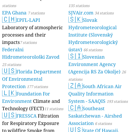
stations
135 stations
EPA Ghana
SJVAir.com
7 stations
34 stations
🇨🇭
🇸🇰
EPFL-LAPI
Slovak
Laboratory of atmospheric
Hydrometeorological
processes and their
Institute (Slovenský
impacts
Hydrometeorologický
7 stations
Federalni
ústav)
66 stations
🇸🇮
Hidrometeorološki Zavod
Slovenian
Environment Agency
25 stations
🇺🇸
Florida Department
(Agencija RS Za Okolje)
26
Of Environmental
stations
🇿🇦
Protection
South African Air
177 stations
🇱🇰
Foundation For
Quality Information
Environment
Climate and
System - SAAQIS
193 stations
🇨🇦
Technology (FECT)
Southeast
11 stations
🇺🇸
FRESSCA
Filtration
Saskatchewan - Airshed
for Respiratory Exposure
Association
6 stations
🇺🇸
to wildfire Smoke from
State Of Hawaii,