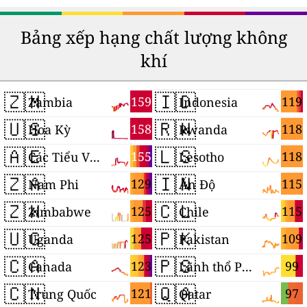
Bảng xếp hạng chất lượng không
khí
🇿🇲
🇮🇩
159
119
Zambia
Indonesia
🇺🇸
🇷🇼
158
118
Hoa Kỳ
Rwanda
🇦🇪
🇱🇸
155
118
Các Tiểu Vương quốc Ả Rập Thống nhất
Lesotho
🇿🇦
🇮🇳
129
115
Nam Phi
Ấn Độ
🇿🇼
🇨🇱
125
115
Zimbabwe
Chile
🇺🇬
🇵🇰
125
109
Uganda
Pakistan
🇨🇦
🇵🇸
123
99
Canada
Lãnh thổ Palestine
🇨🇳
🇶🇦
121
97
Trung Quốc
Qatar