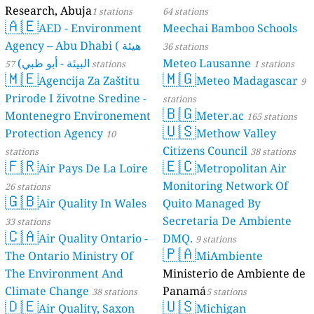
Research, Abuja
1 stations
64 stations
🇦🇪
AED - Environment
Meechai Bamboo Schools
Agency – Abu Dhabi ( هيئة
36 stations
البيئة - أبو ظبي)
Meteo Lausanne
57 stations
1 stations
🇲🇪
🇲🇬
Agencija Za Zaštitu
Meteo Madagascar
9
Prirode I životne Sredine -
stations
🇧🇬
Montenegro Environement
Meter.ac
165 stations
🇺🇸
Protection Agency
Methow Valley
10
Citizens Council
stations
38 stations
🇫🇷
🇪🇨
Air Pays De La Loire
Metropolitan Air
Monitoring Network Of
26 stations
🇬🇧
Air Quality In Wales
Quito Managed By
Secretaria De Ambiente
33 stations
🇨🇦
Air Quality Ontario -
DMQ.
9 stations
🇵🇦
The Ontario Ministry Of
MiAmbiente
The Environment And
Ministerio de Ambiente de
Climate Change
Panamá
38 stations
5 stations
🇩🇪
🇺🇸
Air Quality, Saxon
Michigan