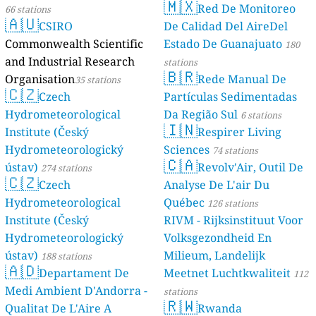
🇲🇽
Red De Monitoreo
66 stations
🇦🇺
CSIRO
De Calidad Del AireDel
Commonwealth Scientific
Estado De Guanajuato
180
and Industrial Research
stations
🇧🇷
Organisation
Rede Manual De
35 stations
🇨🇿
Czech
Partículas Sedimentadas
Hydrometeorological
Da Região Sul
6 stations
🇮🇳
Institute (Český
Respirer Living
Hydrometeorologický
Sciences
74 stations
🇨🇦
ústav)
Revolv'Air, Outil De
274 stations
🇨🇿
Czech
Analyse De L'air Du
Hydrometeorological
Québec
126 stations
Institute (Český
RIVM - Rijksinstituut Voor
Hydrometeorologický
Volksgezondheid En
ústav)
Milieum, Landelijk
188 stations
🇦🇩
Departament De
Meetnet Luchtkwaliteit
112
Medi Ambient D'Andorra -
stations
🇷🇼
Qualitat De L'Aire A
Rwanda