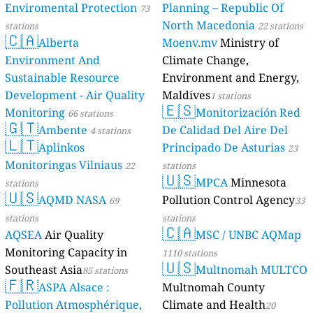
Enviromental Protection
Planning – Republic Of
73
North Macedonia
stations
22 stations
🇨🇦
Alberta
Moenv.mv
Ministry of
Environment And
Climate Change,
Sustainable Resource
Environment and Energy,
Development - Air Quality
Maldives
1 stations
🇪🇸
Monitoring
Monitorización Red
66 stations
🇬🇹
Ambente
De Calidad Del Aire Del
4 stations
🇱🇹
Aplinkos
Principado De Asturias
23
Monitoringas Vilniaus
22
stations
🇺🇸
MPCA
Minnesota
stations
🇺🇸
AQMD NASA
Pollution Control Agency
69
33
stations
stations
🇨🇦
AQSEA
Air Quality
MSC / UNBC AQMap
Monitoring Capacity in
1110 stations
🇺🇸
Southeast Asia
Multnomah MULTCO
85 stations
🇫🇷
ASPA Alsace :
Multnomah County
Pollution Atmosphérique,
Climate and Health
20