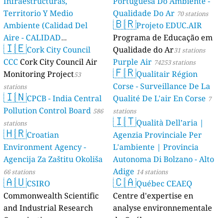
Infraestructuras,
Portuguesa Do Ambiente -
Territorio Y Medio
Qualidade Do Ar
70 stations
🇧🇷
Ambiente (Calidad Del
Projeto EDUC.AIR
Aire - CALIDAD
Programa de Educação em
🇮🇪
AMBIENTAL)
Cork City Council
Qualidade do Ar
23 stations
31 stations
CCC
Cork City Council Air
Purple Air
74253 stations
🇫🇷
Monitoring Project
Qualitair Région
53
Corse - Surveillance De La
stations
🇮🇳
CPCB - India Central
Qualité De L'air En Corse
7
Pollution Control Board
586
stations
🇮🇹
Qualità Dell’aria |
stations
🇭🇷
Croatian
Agenzia Provinciale Per
Environment Agency -
L'ambiente | Provincia
Agencija Za Zaštitu Okoliša
Autonoma Di Bolzano - Alto
Adige
66 stations
14 stations
🇦🇺
🇨🇦
CSIRO
Québec CEAEQ
Commonwealth Scientific
Centre d'expertise en
and Industrial Research
analyse environnementale