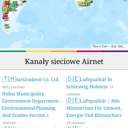
Tiles © Esri — Esri, DeLorme, NAVTEQ, TomTom, Intermap, iPC, USGS, FAO, NPS, NRCAN, GeoBase, Kadaster NL, Ordnance Survey, Esri Japan, METI, Esri China (Hong Kong), and the GIS User Community
Kanały sieciowe Airnet
🇹🇭
🇩🇪
AirGradient Co. Ltd.
Luftqualität In
Schleswig-Holstein
4012 stations
15
Dubai Municipality-
stations
🇩🇪
Environment Department -
Luftqualität | Nds.
Environmental Planning
Ministerium Für Umwelt,
And Studies Section
Energie Und Klimaschutz
8
stations
28 stations