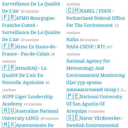
Surveillance De La Qualité
stations
🇨🇭
De L’air
NABEL / FOEN -
50 stations
🇫🇷
ATMO Bourgogne-
Switzerland Federal Office
Franche-Comté -
For The Environment
14
Surveillance De La Qualite
stations
De L’air
Nafas
23 stations
84 stations
🇫🇷
Atmo En Hauts-de-
NASA CSESP / RTI
207
France - Pas-de-Calais
38
stations
National Agency For
stations
🇫🇷
AtmoNAQ - La
Meteorology And
Qualité De L’air En
Environmental Monitoring
Nouvelle Aquitaine
(Цаг уур орчны
46
шинжилгээний газар )
stations
21
🇵🇪
AUPP Liger Leadership
National University
stations
Academy
Of San Agustin Of
14 stations
🇦🇺
Australian National
Arequipa
0 stations
🇸🇪
University (ANU)
Natur Vårdsverket -
38 stations
🇲🇽
Ayuntamiento De
Swedish Environmental