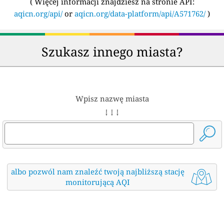
(
Więcej informacji znajdziesz na stronie API:
aqicn.org/api/
or
aqicn.org/data-platform/api/A571762/
)
Szukasz innego miasta?
Wpisz nazwę miasta
↓ ↓ ↓
albo pozwól nam znaleźć twoją najbliższą stację
monitorującą AQI