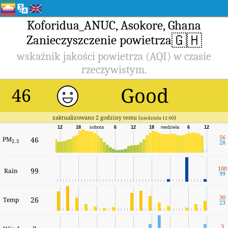
Koforidua_ANUC, Asokore, Ghana
🇬🇭
Zanieczyszczenie powietrza
wskaźnik jakości powietrza (AQI) w czasie
rzeczywistym.
Good
46
zaktualizowano 2 godziny temu (
)
niedziela 11:00
12
18
sobota
6
12
18
niedziela
6
12
56
PM
46
2.5
28
100
99
Rain
99
30
26
Temp
23
3