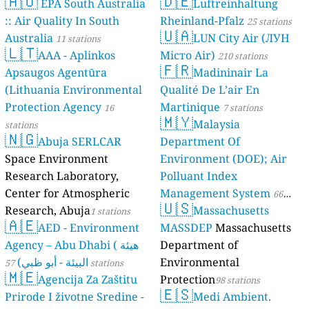
🇦🇺
🇩🇪
EPA South Australia
Luftreinhaltung
:: Air Quality In South
Rheinland-Pfalz
25 stations
🇺🇦
Australia
LUN City Air (ЛУН
11 stations
🇱🇹
AAA - Aplinkos
Місто Air)
210 stations
🇫🇷
Apsaugos Agentūra
Madininair La
(Lithuania Environmental
Qualité De L’air En
Protection Agency
Martinique
16
7 stations
🇲🇾
Malaysia
stations
🇳🇬
Abuja SERLCAR
Department Of
Space Environment
Environment (DOE); Air
Research Laboratory,
Polluant Index
Center for Atmospheric
Management System
66
🇺🇸
Research, Abuja
Massachusetts
1 stations
stations
🇦🇪
AED - Environment
MASSDEP
Massachusetts
Agency – Abu Dhabi ( هيئة
Department of
البيئة - أبو ظبي)
Environmental
57 stations
🇲🇪
Agencija Za Zaštitu
Protection
98 stations
🇪🇸
Prirode I životne Sredine -
Medi Ambient.