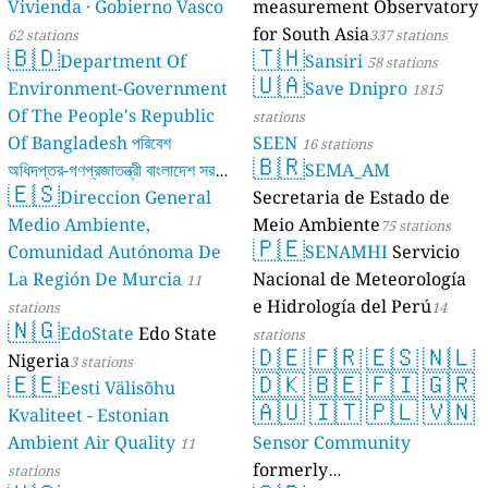
Vivienda · Gobierno Vasco
measurement Observatory
for South Asia
62 stations
337 stations
🇧🇩
🇹🇭
Department Of
Sansiri
58 stations
🇺🇦
Environment-Government
Save Dnipro
1815
Of The People's Republic
stations
Of Bangladesh পরিবেশ
SEEN
16 stations
🇧🇷
অধিদপ্তর-গণপ্রজাতন্ত্রী বাংলাদেশ সরকার
SEMA_AM
🇪🇸
Direccion General
Secretaria de Estado de
17 stations
Medio Ambiente,
Meio Ambiente
75 stations
🇵🇪
Comunidad Autónoma De
SENAMHI
Servicio
La Región De Murcia
Nacional de Meteorología
11
e Hidrología del Perú
stations
14
🇳🇬
EdoState
Edo State
stations
🇩🇪
🇫🇷
🇪🇸
🇳🇱
Nigeria
3 stations
🇪🇪
🇩🇰
🇧🇪
🇫🇮
🇬🇷
Eesti Välisõhu
🇦🇺
🇮🇹
🇵🇱
🇻🇳
Kvaliteet - Estonian
Ambient Air Quality
Sensor Community
11
formerly
stations