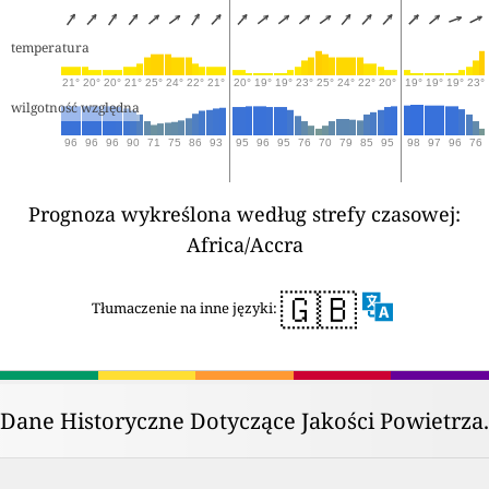
temperatura
21°
20°
20°
21°
25°
24°
22°
21°
20°
19°
19°
23°
25°
24°
22°
20°
19°
19°
19°
23°
wilgotność względna
96
96
96
90
71
75
86
93
95
96
95
76
70
79
85
95
98
97
96
76
Prognoza wykreślona według strefy czasowej:
Africa/Accra
🇬🇧
Tłumaczenie na inne języki:
Dane Historyczne Dotyczące Jakości Powietrza.