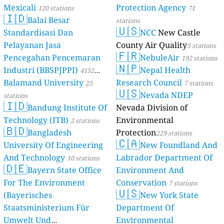
Mexicali
Protection Agency
120 stations
71
🇮🇩
Balai Besar
stations
🇺🇸
Standardisasi Dan
NCC
New Castle
Pelayanan Jasa
County Air Quality
5 stations
🇫🇷
Pencegahan Pencemaran
NebuleAir
192 stations
🇳🇵
Industri (BBSPJPPI)
Nepal Health
4152
Balamand University
Research Council
stations
25
7 stations
🇺🇸
Nevada NDEP
stations
🇮🇩
Bandung Institute Of
Nevada Division of
Technology (ITB)
Environmental
2 stations
🇧🇩
Bangladesh
Protection
229 stations
🇨🇦
University Of Engineering
New Foundland And
And Technology
Labrador Department Of
10 stations
🇩🇪
Bayern State Office
Environment And
For The Environment
Conservation
7 stations
🇺🇸
(Bayerisches
New York State
Staatsministerium Für
Department Of
Umwelt Und
Environmental