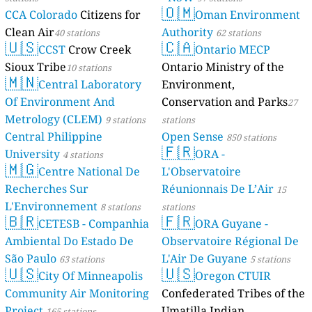
🇴🇲
CCA Colorado
Citizens for
Oman Environment
Clean Air
Authority
40 stations
62 stations
🇺🇸
🇨🇦
CCST
Crow Creek
Ontario MECP
Sioux Tribe
Ontario Ministry of the
10 stations
🇲🇳
Central Laboratory
Environment,
Of Environment And
Conservation and Parks
27
Metrology (CLEM)
9 stations
stations
Central Philippine
Open Sense
850 stations
🇫🇷
University
ORA -
4 stations
🇲🇬
Centre National De
L'Observatoire
Recherches Sur
Réunionnais De L’Air
15
L'Environnement
8 stations
stations
🇧🇷
🇫🇷
CETESB - Companhia
ORA Guyane -
Ambiental Do Estado De
Observatoire Régional De
São Paulo
L'Air De Guyane
63 stations
5 stations
🇺🇸
🇺🇸
City Of Minneapolis
Oregon CTUIR
Community Air Monitoring
Confederated Tribes of the
Project
Umatilla Indian
165 stations