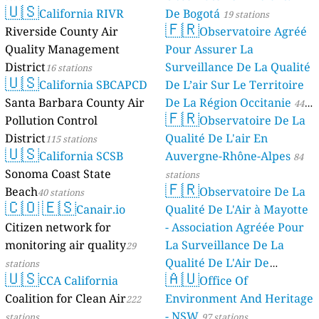
🇺🇸
California RIVR
De Bogotá
19 stations
🇫🇷
Riverside County Air
Observatoire Agréé
Quality Management
Pour Assurer La
District
Surveillance De La Qualité
16 stations
🇺🇸
California SBCAPCD
De L’air Sur Le Territoire
Santa Barbara County Air
De La Région Occitanie
44
🇫🇷
Pollution Control
Observatoire De La
stations
District
Qualité De L'air En
115 stations
🇺🇸
California SCSB
Auvergne-Rhône-Alpes
84
Sonoma Coast State
stations
🇫🇷
Beach
Observatoire De La
40 stations
🇨🇴
🇪🇸
Canair.io
Qualité De L'Air à Mayotte
Citizen network for
- Association Agréée Pour
monitoring air quality
La Surveillance De La
29
Qualité De L'Air De
stations
🇺🇸
🇦🇺
CCA California
Mayotte
Office Of
4 stations
Coalition for Clean Air
Environment And Heritage
222
- NSW
stations
97 stations