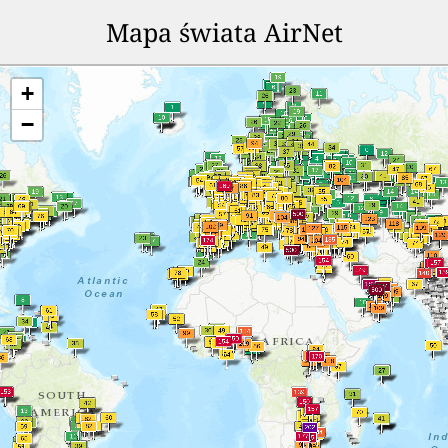
Mapa świata AirNet
+
−