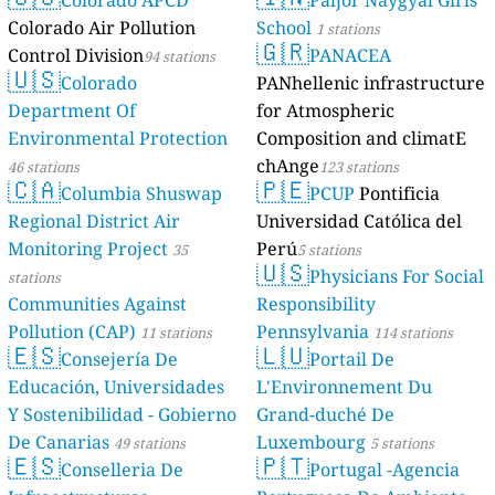
Colorado APCD
Paljor Naygyal Girls
Colorado Air Pollution
School
1 stations
🇬🇷
Control Division
PANACEA
94 stations
🇺🇸
Colorado
PANhellenic infrastructure
Department Of
for Atmospheric
Environmental Protection
Composition and climatE
chAnge
46 stations
123 stations
🇨🇦
🇵🇪
Columbia Shuswap
PCUP
Pontificia
Regional District Air
Universidad Católica del
Monitoring Project
Perú
35
5 stations
🇺🇸
Physicians For Social
stations
Communities Against
Responsibility
Pollution (CAP)
Pennsylvania
11 stations
114 stations
🇪🇸
🇱🇺
Consejería De
Portail De
Educación, Universidades
L'Environnement Du
Y Sostenibilidad - Gobierno
Grand-duché De
De Canarias
Luxembourg
49 stations
5 stations
🇪🇸
🇵🇹
Conselleria De
Portugal -Agencia