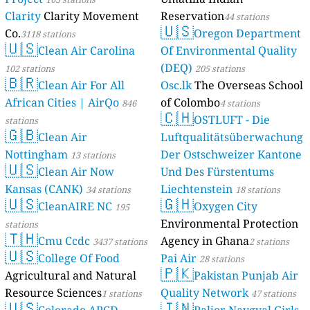
Clarity
Clarity Movement
Reservation
44 stations
🇺🇸
Co.
Oregon Department
3118 stations
🇺🇸
Clean Air Carolina
Of Environmental Quality
(DEQ)
102 stations
205 stations
🇧🇷
Clean Air For All
Osc.lk
The Overseas School
African Cities | AirQo
of Colombo
846
4 stations
🇨🇭
OSTLUFT - Die
stations
🇬🇧
Clean Air
Luftqualitätsüberwachung
Nottingham
Der Ostschweizer Kantone
13 stations
🇺🇸
Clean Air Now
Und Des Fürstentums
Kansas (CANK)
Liechtenstein
34 stations
18 stations
🇺🇸
🇬🇭
CleanAIRE NC
Oxygen City
195
Environmental Protection
stations
🇹🇭
Cmu Ccdc
Agency in Ghana
3437 stations
2 stations
🇺🇸
College Of Food
Pai Air
28 stations
🇵🇰
Agricultural and Natural
Pakistan Punjab Air
Resource Sciences
Quality Network
1 stations
47 stations
🇺🇸
🇮🇳