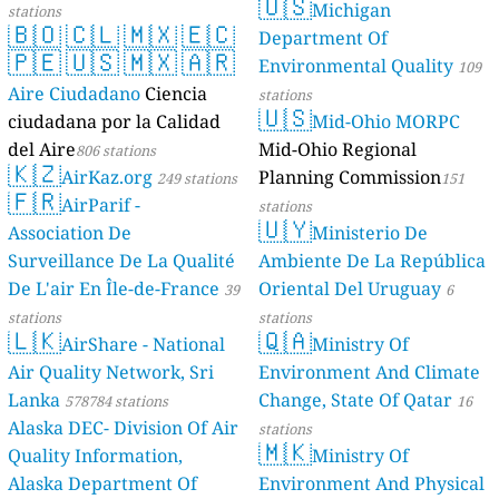
🇺🇸
Michigan
stations
🇧🇴
🇨🇱
🇲🇽
🇪🇨
Department Of
🇵🇪
🇺🇸
🇲🇽
🇦🇷
Environmental Quality
109
Aire Ciudadano
Ciencia
stations
🇺🇸
ciudadana por la Calidad
Mid-Ohio MORPC
del Aire
Mid-Ohio Regional
806 stations
🇰🇿
AirKaz.org
Planning Commission
249 stations
151
🇫🇷
AirParif -
stations
🇺🇾
Association De
Ministerio De
Surveillance De La Qualité
Ambiente De La República
De L'air En Île-de-France
Oriental Del Uruguay
39
6
stations
stations
🇱🇰
🇶🇦
AirShare - National
Ministry Of
Air Quality Network, Sri
Environment And Climate
Lanka
Change, State Of Qatar
578784 stations
16
Alaska DEC- Division Of Air
stations
🇲🇰
Quality Information,
Ministry Of
Alaska Department Of
Environment And Physical