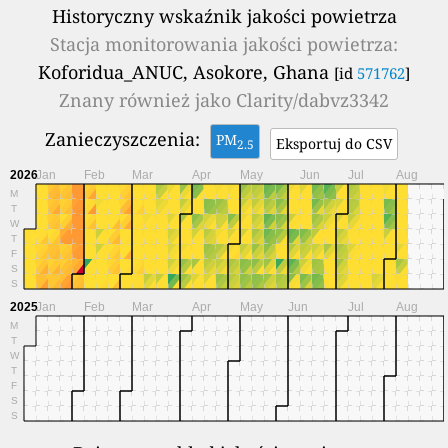
Historyczny wskaźnik jakości powietrza
Stacja monitorowania jakości powietrza:
Koforidua_ANUC, Asokore, Ghana
[id
571762
]
Znany również jako
Clarity/dabvz3342
Zanieczyszczenia:
PM
Eksportuj do CSV
2.5
2026
Jan
Feb
Mar
Apr
May
Jun
Jul
Aug
M
T
W
T
F
S
S
2025
Jan
Feb
Mar
Apr
May
Jun
Jul
Aug
M
T
W
T
F
S
S