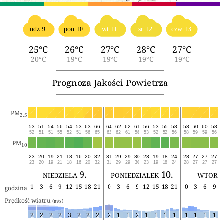
ndz 9.
pon 10.
wt 11.
śr 12.
czw 13.
25°C
26°C
27°C
28°C
27°C
20°C
19°C
19°C
19°C
19°C
Prognoza Jakości Powietrza
PM
2.5
53
51
54
56
54
53
63
66
64
62
62
61
56
53
55
58
58
60
60
58
52
51
51
55
52
51
56
65
62
62
61
58
53
52
52
56
58
59
59
56
PM
10
23
20
19
21
18
16
20
32
31
29
29
30
23
19
18
24
28
27
27
27
23
20
19
21
18
16
20
32
31
29
29
30
23
19
18
24
28
27
27
27
niedziela 9.
poniedziałek 10.
wtore
1
3
6
9
12
15
18
21
0
3
6
9
12
15
18
21
0
3
6
9
godzina
Prędkość wiatru 
(m/s)
2
2
2
2
3
2
2
2
2
1
1
2
1
1
1
1
1
1
1
1