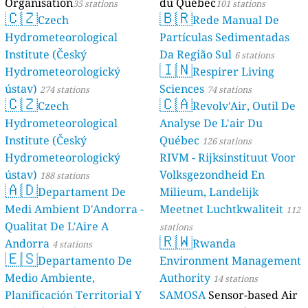
Organisation
du Québec
35 stations
101 stations
🇨🇿
🇧🇷
Czech
Rede Manual De
Hydrometeorological
Partículas Sedimentadas
Institute (Český
Da Região Sul
6 stations
🇮🇳
Hydrometeorologický
Respirer Living
ústav)
Sciences
274 stations
74 stations
🇨🇿
🇨🇦
Czech
Revolv'Air, Outil De
Hydrometeorological
Analyse De L'air Du
Institute (Český
Québec
126 stations
Hydrometeorologický
RIVM - Rijksinstituut Voor
ústav)
Volksgezondheid En
188 stations
🇦🇩
Departament De
Milieum, Landelijk
Medi Ambient D'Andorra -
Meetnet Luchtkwaliteit
112
Qualitat De L'Aire A
stations
🇷🇼
Andorra
Rwanda
4 stations
🇪🇸
Departamento De
Environment Management
Medio Ambiente,
Authority
14 stations
Planificación Territorial Y
SAMOSA
Sensor-based Air