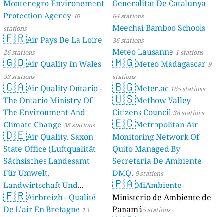
Montenegro Environement
Generalitat De Catalunya
Protection Agency
10
64 stations
Meechai Bamboo Schools
stations
🇫🇷
Air Pays De La Loire
36 stations
Meteo Lausanne
26 stations
1 stations
🇬🇧
🇲🇬
Air Quality In Wales
Meteo Madagascar
9
33 stations
stations
🇨🇦
🇧🇬
Air Quality Ontario -
Meter.ac
165 stations
🇺🇸
The Ontario Ministry Of
Methow Valley
The Environment And
Citizens Council
38 stations
🇪🇨
Climate Change
Metropolitan Air
38 stations
🇩🇪
Air Quality, Saxon
Monitoring Network Of
State Office (Luftqualität
Quito Managed By
Sächsisches Landesamt
Secretaria De Ambiente
Für Umwelt,
DMQ.
9 stations
🇵🇦
Landwirtschaft Und
MiAmbiente
🇫🇷
Geologie)
Airbreizh - Qualité
Ministerio de Ambiente de
50 stations
De L'air En Bretagne
Panamá
13
5 stations