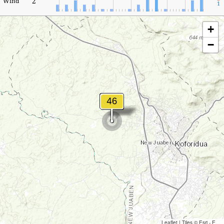
2
Wind
1
+
−
Leaflet
|
Tiles © Esri - Esri, DeLorme, NAVTEQ, TomTom, Intermap, iPC, USGS, FAO, NPS, NRCAN, GeoBase, Kadaster NL, Ordnance Survey, Esri Japan, METI, Esri China (Hong Kong), and the GIS User Community