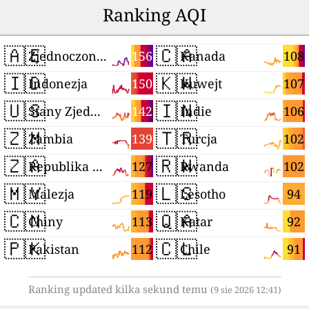
Ranking AQI
🇦🇪
🇨🇦
156
108
Zjednoczone Emiraty Arabskie
Kanada
🇮🇩
🇰🇼
150
107
Indonezja
Kuwejt
🇺🇸
🇮🇳
142
106
Stany Zjednoczone
Indie
🇿🇲
🇹🇷
139
102
Zambia
Turcja
🇿🇦
🇷🇼
127
102
Republika Południowej Afryki
Rwanda
🇲🇾
🇱🇸
119
94
Malezja
Lesotho
🇨🇳
🇶🇦
113
92
Chiny
Katar
🇵🇰
🇨🇱
112
91
Pakistan
Chile
Ranking updated kilka sekund temu
(9 sie 2026 12:41)