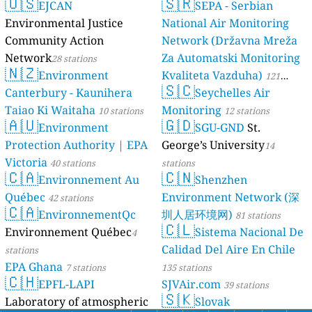
🇺🇸
🇸🇷
EJCAN
luftdaten.info
SEPA - Serbian
35819 stations
Environmental Justice
National Air Monitoring
Community Action
Network (Državna Mreža
Network
Za Automatski Monitoring
28 stations
🇳🇿
Environment
Kvaliteta Vazduha)
121
🇸🇨
Canterbury - Kaunihera
Seychelles Air
stations
Taiao Ki Waitaha
Monitoring
10 stations
12 stations
🇦🇺
🇬🇩
Environment
SGU-GND
St.
Protection Authority | EPA
George’s University
14
Victoria
40 stations
stations
🇨🇦
🇨🇳
Environnement Au
Shenzhen
Québec
Environment Network (深
42 stations
🇨🇦
EnvironnementQc
圳人居环境网)
81 stations
🇨🇱
Environnement Québec
Sistema Nacional De
4
Calidad Del Aire En Chile
stations
EPA Ghana
7 stations
135 stations
🇨🇭
EPFL-LAPI
SJVAir.com
39 stations
🇸🇰
Laboratory of atmospheric
Slovak