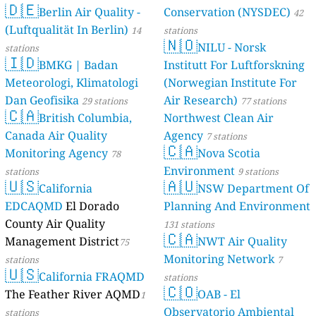
🇩🇪
Berlin Air Quality -
Verbraucherschutz) - LfU
Conservation (NYSDEC)
42
(Luftqualität In Berlin)
46 stations
14
stations
🇳🇴
NILU - Norsk
stations
🇮🇩
BMKG | Badan
Institutt For Luftforskning
Meteorologi, Klimatologi
(Norwegian Institute For
Dan Geofisika
Air Research)
29 stations
77 stations
🇨🇦
British Columbia,
Northwest Clean Air
Canada Air Quality
Agency
7 stations
🇨🇦
Monitoring Agency
Nova Scotia
78
Environment
stations
9 stations
🇺🇸
🇦🇺
California
NSW Department Of
EDCAQMD
El Dorado
Planning And Environment
County Air Quality
131 stations
🇨🇦
Management District
NWT Air Quality
75
Monitoring Network
stations
7
🇺🇸
California FRAQMD
stations
🇨🇴
The Feather River AQMD
OAB - El
1
Observatorio Ambiental
stations