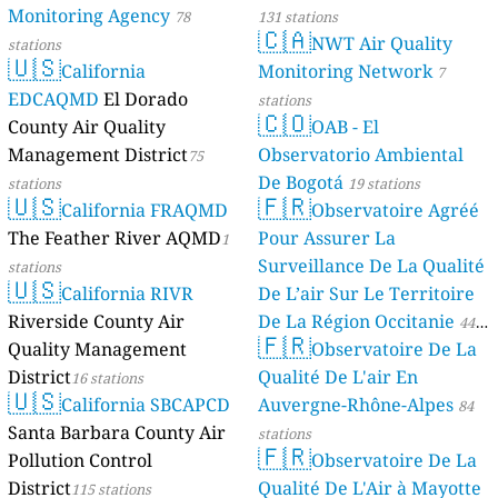
Monitoring Agency
78
131 stations
🇨🇦
NWT Air Quality
stations
🇺🇸
California
Monitoring Network
7
EDCAQMD
El Dorado
stations
🇨🇴
County Air Quality
OAB - El
Management District
Observatorio Ambiental
75
De Bogotá
stations
19 stations
🇺🇸
🇫🇷
California FRAQMD
Observatoire Agréé
The Feather River AQMD
Pour Assurer La
1
Surveillance De La Qualité
stations
🇺🇸
California RIVR
De L’air Sur Le Territoire
Riverside County Air
De La Région Occitanie
44
🇫🇷
Quality Management
Observatoire De La
stations
District
Qualité De L'air En
16 stations
🇺🇸
California SBCAPCD
Auvergne-Rhône-Alpes
84
Santa Barbara County Air
stations
🇫🇷
Pollution Control
Observatoire De La
District
Qualité De L'Air à Mayotte
115 stations