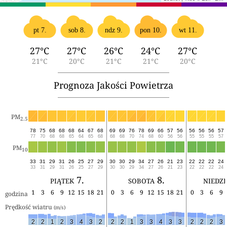
pt 7.
sob 8.
ndz 9.
pon 10.
wt 11.
27°C
27°C
26°C
24°C
27°C
21°C
20°C
21°C
21°C
20°C
Prognoza Jakości Powietrza
PM
2.5
78
75
68
68
68
64
67
68
69
69
76
78
69
66
57
56
56
56
56
57
77
70
68
68
65
64
65
68
68
68
70
74
68
60
56
56
55
55
55
57
PM
10
33
31
29
31
26
25
27
29
30
30
29
34
27
26
21
23
22
22
22
24
33
31
29
31
26
25
27
29
30
30
29
34
27
26
21
23
22
22
22
24
piątek 7.
sobota 8.
niedzi
1
3
6
9
12
15
18
21
0
3
6
9
12
15
18
21
0
3
6
9
godzina
Prędkość wiatru 
(m/s)
2
2
1
2
3
4
3
2
2
2
1
3
3
4
3
3
2
2
2
3