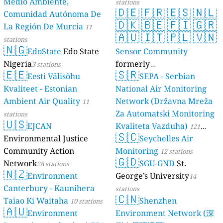
Medio Ambiente,
stations
🇩🇪
🇫🇷
🇪🇸
🇳🇱
Comunidad Autónoma De
🇩🇰
🇧🇪
🇫🇮
🇬🇷
La Región De Murcia
11
🇦🇺
🇮🇹
🇵🇱
🇻🇳
stations
🇳🇬
EdoState
Edo State
Sensor Community
Nigeria
formerly
3 stations
🇪🇪
🇸🇷
Eesti Välisõhu
luftdaten.info
SEPA - Serbian
35809 stations
Kvaliteet - Estonian
National Air Monitoring
Ambient Air Quality
Network (Državna Mreža
11
Za Automatski Monitoring
stations
🇺🇸
EJCAN
Kvaliteta Vazduha)
121
🇸🇨
Environmental Justice
Seychelles Air
stations
Community Action
Monitoring
12 stations
🇬🇩
Network
SGU-GND
St.
28 stations
🇳🇿
Environment
George’s University
14
Canterbury - Kaunihera
stations
🇨🇳
Taiao Ki Waitaha
Shenzhen
10 stations
🇦🇺
Environment
Environment Network (深