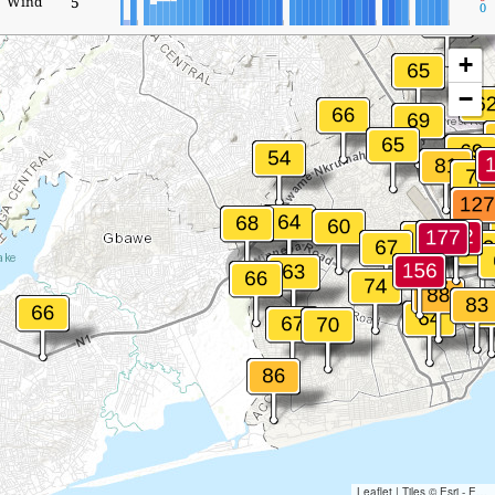
5
Wind
0
+
−
Leaflet
|
Tiles © Esri - Esri, DeLorme, NAVTEQ, TomTom, Intermap, iPC, USGS, FAO, NPS, NRCAN, GeoBase, Kadaster NL, Ordnance Survey, Esri Japan, METI, Esri China (Hong Kong), and the GIS User Community