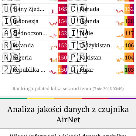
🇺🇸
🇨🇦
165
132
Stany Zjednoczone
Kanada
🇮🇩
🇺🇬
154
128
Indonezja
Uganda
🇦🇪
🇮🇳
152
117
Zjednoczone Emiraty Arabskie
Indie
🇷🇼
🇹🇯
152
106
Rwanda
Tadżykistan
🇳🇬
🇵🇰
150
104
Nigeria
Pakistan
🇿🇦
🇶🇦
150
103
Republika Południowej Afryki
Katar
Ranking updated kilka sekund temu
(7 sie 2026 00:49)
Analiza jakości danych z czujnika
AirNet