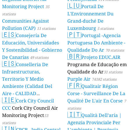
🇱🇺
Monitoring Project
Portail De
35
L'Environnement Du
stations
Communities Against
Grand-duché De
Pollution (CAP)
Luxembourg
11 stations
5 stations
🇪🇸
🇵🇹
Consejería De
Portugal -Agencia
Educación, Universidades
Portuguesa Do Ambiente -
Y Sostenibilidad - Gobierno
Qualidade Do Ar
70 stations
🇧🇷
De Canarias
Projeto EDUC.AIR
49 stations
🇪🇸
Conselleria De
Programa de Educação em
Infraestructuras,
Qualidade do Ar
31 stations
Territorio Y Medio
Purple Air
74182 stations
🇫🇷
Ambiente (Calidad Del
Qualitair Région
Aire - CALIDAD
Corse - Surveillance De La
🇮🇪
AMBIENTAL)
Cork City Council
Qualité De L'air En Corse
23 stations
7
CCC
Cork City Council Air
stations
🇮🇹
Monitoring Project
Qualità Dell’aria |
53
Agenzia Provinciale Per
stations
🇮🇳
CPCB - India Central
L'ambiente | Provincia