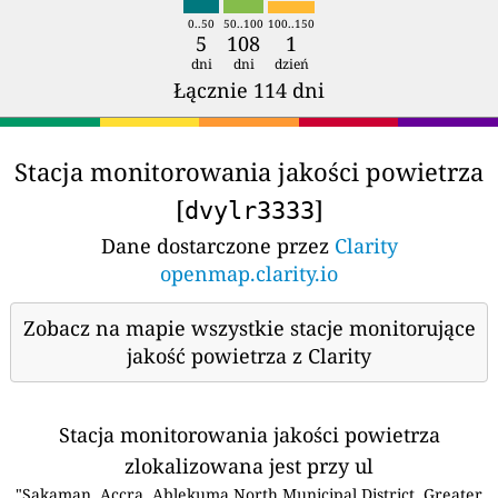
0..50
50..100
100..150
5
108
1
dni
dni
dzień
Łącznie 114 dni
Stacja monitorowania jakości powietrza
[
]
dvylr3333
Dane dostarczone przez
Clarity
openmap.clarity.io
Zobacz na mapie wszystkie stacje monitorujące
jakość powietrza z Clarity
Stacja monitorowania jakości powietrza
zlokalizowana jest przy ul
"Sakaman, Accra, Ablekuma North Municipal District, Greater