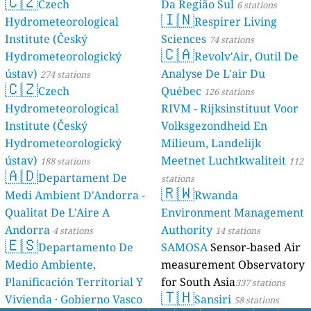
🇨🇿
Czech
Da Região Sul
6 stations
🇮🇳
Hydrometeorological
Respirer Living
Institute (Český
Sciences
74 stations
🇨🇦
Hydrometeorologický
Revolv'Air, Outil De
ústav)
Analyse De L'air Du
274 stations
🇨🇿
Czech
Québec
126 stations
Hydrometeorological
RIVM - Rijksinstituut Voor
Institute (Český
Volksgezondheid En
Hydrometeorologický
Milieum, Landelijk
ústav)
Meetnet Luchtkwaliteit
188 stations
112
🇦🇩
Departament De
stations
🇷🇼
Medi Ambient D'Andorra -
Rwanda
Qualitat De L'Aire A
Environment Management
Andorra
Authority
4 stations
14 stations
🇪🇸
Departamento De
SAMOSA
Sensor-based Air
Medio Ambiente,
measurement Observatory
Planificación Territorial Y
for South Asia
337 stations
🇹🇭
Vivienda · Gobierno Vasco
Sansiri
58 stations