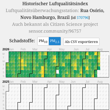
Historischer Luftqualitätsindex
Luftqualitätsüberwachungsstation:
Rua Osório,
Novo Hamburgo, Brazil
[id
570796
]
Auch bekannt als
Citizen Science project
sensor.community/96757
Schadstoffe:
PM
PM
Als CSV exportieren
10
2.5
2026
Jan
Feb
Mar
Apr
May
Jun
Jul
Aug
M
T
W
T
F
S
S
2025
Jan
Feb
Mar
Apr
May
Jun
Jul
Aug
M
T
W
T
F
S
S