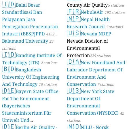
🇮🇩
Balai Besar
County Air Quality
5 stations
🇫🇷
Standardisasi Dan
NebuleAir
192 stations
🇳🇵
Pelayanan Jasa
Nepal Health
Pencegahan Pencemaran
Research Council
7 stations
🇺🇸
Industri (BBSPJPPI)
Nevada NDEP
4152
Balamand University
Nevada Division of
stations
25
Environmental
stations
🇮🇩
Bandung Institute Of
Protection
229 stations
🇨🇦
Technology (ITB)
New Foundland And
2 stations
🇧🇩
Bangladesh
Labrador Department Of
University Of Engineering
Environment And
And Technology
Conservation
10 stations
7 stations
🇩🇪
🇺🇸
Bayern State Office
New York State
For The Environment
Department Of
(Bayerisches
Environmental
Staatsministerium Für
Conservation (NYSDEC)
42
Umwelt Und
stations
🇩🇪
🇳🇴
Berlin Air Quality -
Verbraucherschutz) - LfU
NILU - Norsk