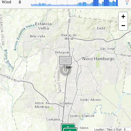
13
8
Wind
0
+
−
Leaflet
|
Tiles © Esri - Esri, DeLorme, NAVTEQ, TomTom, Intermap, iPC, USGS, FAO, NPS, NRCAN, GeoBase, Kadaster NL, Ordnance Survey, Esri Japan, METI, Esri China (Hong Kong), and the GIS User Community