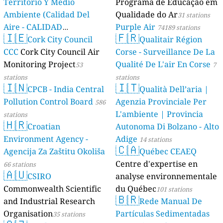
Territorio Y Medio
Programa de Educação em
Ambiente (Calidad Del
Qualidade do Ar
31 stations
Aire - CALIDAD
Purple Air
74189 stations
🇮🇪
🇫🇷
AMBIENTAL)
Cork City Council
Qualitair Région
23 stations
CCC
Cork City Council Air
Corse - Surveillance De La
Monitoring Project
Qualité De L'air En Corse
53
7
stations
stations
🇮🇳
🇮🇹
CPCB - India Central
Qualità Dell’aria |
Pollution Control Board
Agenzia Provinciale Per
586
L'ambiente | Provincia
stations
🇭🇷
Croatian
Autonoma Di Bolzano - Alto
Environment Agency -
Adige
14 stations
🇨🇦
Agencija Za Zaštitu Okoliša
Québec CEAEQ
Centre d'expertise en
66 stations
🇦🇺
CSIRO
analyse environnementale
Commonwealth Scientific
du Québec
101 stations
🇧🇷
and Industrial Research
Rede Manual De
Organisation
Partículas Sedimentadas
35 stations