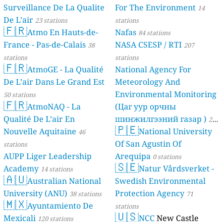
Surveillance De La Qualite
For The Environment
14
De L’air
23 stations
stations
🇫🇷
Atmo En Hauts-de-
Nafas
84 stations
France - Pas-de-Calais
NASA CSESP / RTI
38
207
stations
stations
🇫🇷
AtmoGE - La Qualité
National Agency For
De L’air Dans Le Grand Est
Meteorology And
Environmental Monitoring
50 stations
🇫🇷
AtmoNAQ - La
(Цаг уур орчны
Qualité De L’air En
шинжилгээний газар )
21
🇵🇪
Nouvelle Aquitaine
National University
46
stations
Of San Agustin Of
stations
AUPP Liger Leadership
Arequipa
0 stations
🇸🇪
Academy
Natur Vårdsverket -
14 stations
🇦🇺
Australian National
Swedish Environmental
University (ANU)
Protection Agency
38 stations
71
🇲🇽
Ayuntamiento De
stations
🇺🇸
Mexicali
NCC
New Castle
120 stations