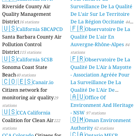
Riverside County Air
Surveillance De La Qualité
Quality Management
De L’air Sur Le Territoire
District
De La Région Occitanie
16 stations
44
🇺🇸
🇫🇷
California SBCAPCD
Observatoire De La
stations
Santa Barbara County Air
Qualité De L'air En
Pollution Control
Auvergne-Rhône-Alpes
84
District
115 stations
stations
🇺🇸
🇫🇷
California SCSB
Observatoire De La
Sonoma Coast State
Qualité De L'Air à Mayotte
Beach
- Association Agréée Pour
40 stations
🇨🇴
🇪🇸
Canair.io
La Surveillance De La
Citizen network for
Qualité De L'Air De
🇦🇺
monitoring air quality
Mayotte
Office Of
29
4 stations
Environment And Heritage
stations
🇺🇸
CCA California
- NSW
97 stations
🇴🇲
Coalition for Clean Air
Oman Environment
222
Authority
stations
62 stations
🇨🇦
CCA Colorado
Citizens for
Ontario MECP