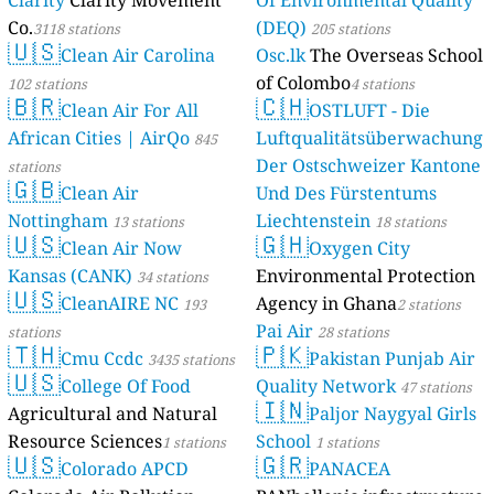
Clarity
Clarity Movement
Of Environmental Quality
Co.
(DEQ)
3118 stations
205 stations
🇺🇸
Clean Air Carolina
Osc.lk
The Overseas School
of Colombo
102 stations
4 stations
🇧🇷
🇨🇭
Clean Air For All
OSTLUFT - Die
African Cities | AirQo
Luftqualitätsüberwachung
845
Der Ostschweizer Kantone
stations
🇬🇧
Clean Air
Und Des Fürstentums
Nottingham
Liechtenstein
13 stations
18 stations
🇺🇸
🇬🇭
Clean Air Now
Oxygen City
Kansas (CANK)
Environmental Protection
34 stations
🇺🇸
CleanAIRE NC
Agency in Ghana
193
2 stations
Pai Air
stations
28 stations
🇹🇭
🇵🇰
Cmu Ccdc
Pakistan Punjab Air
3435 stations
🇺🇸
College Of Food
Quality Network
47 stations
🇮🇳
Agricultural and Natural
Paljor Naygyal Girls
Resource Sciences
School
1 stations
1 stations
🇺🇸
🇬🇷
Colorado APCD
PANACEA