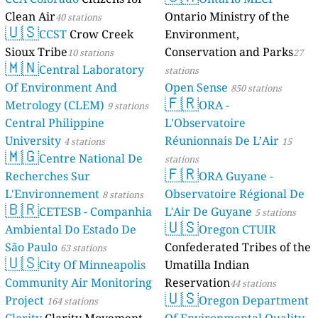
Clean Air
Ontario Ministry of the
40 stations
🇺🇸
CCST
Crow Creek
Environment,
Sioux Tribe
Conservation and Parks
10 stations
27
🇲🇳
Central Laboratory
stations
Of Environment And
Open Sense
850 stations
🇫🇷
Metrology (CLEM)
ORA -
9 stations
Central Philippine
L'Observatoire
University
Réunionnais De L’Air
4 stations
15
🇲🇬
Centre National De
stations
🇫🇷
Recherches Sur
ORA Guyane -
L'Environnement
Observatoire Régional De
8 stations
🇧🇷
CETESB - Companhia
L'Air De Guyane
5 stations
🇺🇸
Ambiental Do Estado De
Oregon CTUIR
São Paulo
Confederated Tribes of the
63 stations
🇺🇸
City Of Minneapolis
Umatilla Indian
Community Air Monitoring
Reservation
44 stations
🇺🇸
Project
Oregon Department
164 stations