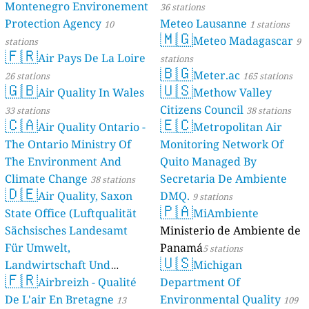
Montenegro Environement
36 stations
Protection Agency
Meteo Lausanne
10
1 stations
🇲🇬
Meteo Madagascar
stations
9
🇫🇷
Air Pays De La Loire
stations
🇧🇬
Meter.ac
26 stations
165 stations
🇬🇧
🇺🇸
Air Quality In Wales
Methow Valley
Citizens Council
33 stations
38 stations
🇨🇦
🇪🇨
Air Quality Ontario -
Metropolitan Air
The Ontario Ministry Of
Monitoring Network Of
The Environment And
Quito Managed By
Climate Change
Secretaria De Ambiente
38 stations
🇩🇪
Air Quality, Saxon
DMQ.
9 stations
🇵🇦
State Office (Luftqualität
MiAmbiente
Sächsisches Landesamt
Ministerio de Ambiente de
Für Umwelt,
Panamá
5 stations
🇺🇸
Landwirtschaft Und
Michigan
🇫🇷
Geologie)
Airbreizh - Qualité
Department Of
50 stations
De L'air En Bretagne
Environmental Quality
13
109