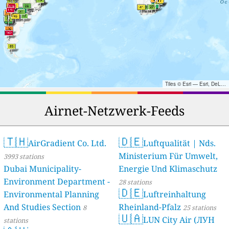
Tiles © Esri — Esri, DeLorme, NAVTEQ, TomTom, Intermap, iPC, USGS, FAO, NPS, NRCAN, GeoBase, Kadaster NL, Ordnance Survey, Esri Japan, METI, Esri China (Hong Kong), and the GIS User Community
Airnet-Netzwerk-Feeds
🇹🇭
🇩🇪
AirGradient Co. Ltd.
Luftqualität | Nds.
Ministerium Für Umwelt,
3993 stations
Dubai Municipality-
Energie Und Klimaschutz
Environment Department -
28 stations
🇩🇪
Environmental Planning
Luftreinhaltung
And Studies Section
Rheinland-Pfalz
8
25 stations
🇺🇦
LUN City Air (ЛУН
stations