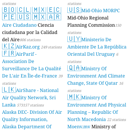
stations
stations
🇧🇴
🇨🇱
🇲🇽
🇪🇨
🇺🇸
Mid-Ohio MORPC
🇵🇪
🇺🇸
🇲🇽
🇦🇷
Mid-Ohio Regional
Aire Ciudadano
Ciencia
Planning Commission
150
ciudadana por la Calidad
stations
🇺🇾
del Aire
Ministerio De
806 stations
🇰🇿
AirKaz.org
Ambiente De La República
249 stations
🇫🇷
AirParif -
Oriental Del Uruguay
6
Association De
stations
🇶🇦
Surveillance De La Qualité
Ministry Of
De L'air En Île-de-France
Environment And Climate
39
Change, State Of Qatar
stations
16
🇱🇰
AirShare - National
stations
🇲🇰
Air Quality Network, Sri
Ministry Of
Lanka
Environment And Physical
573157 stations
Alaska DEC- Division Of Air
Planning – Republic Of
Quality Information,
North Macedonia
22 stations
Alaska Department Of
Moenv.mv
Ministry of