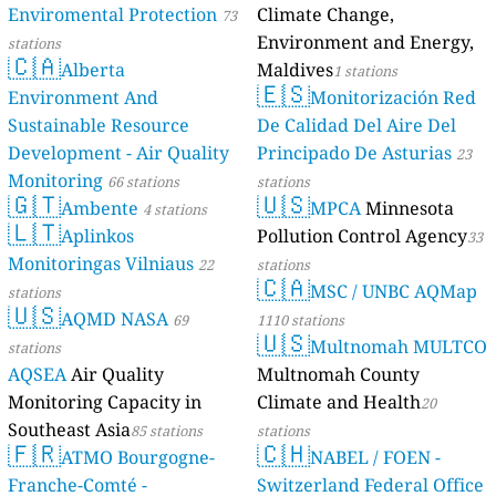
Enviromental Protection
Climate Change,
73
Environment and Energy,
stations
🇨🇦
Alberta
Maldives
1 stations
🇪🇸
Environment And
Monitorización Red
Sustainable Resource
De Calidad Del Aire Del
Development - Air Quality
Principado De Asturias
23
Monitoring
66 stations
stations
🇬🇹
🇺🇸
Ambente
MPCA
Minnesota
4 stations
🇱🇹
Aplinkos
Pollution Control Agency
33
Monitoringas Vilniaus
22
stations
🇨🇦
MSC / UNBC AQMap
stations
🇺🇸
AQMD NASA
69
1110 stations
🇺🇸
Multnomah MULTCO
stations
AQSEA
Air Quality
Multnomah County
Monitoring Capacity in
Climate and Health
20
Southeast Asia
85 stations
stations
🇫🇷
🇨🇭
ATMO Bourgogne-
NABEL / FOEN -
Franche-Comté -
Switzerland Federal Office