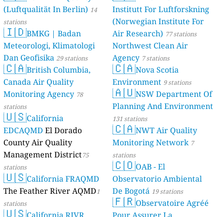
(Luftqualität In Berlin)
Institutt For Luftforskning
46 stations
14
(Norwegian Institute For
stations
🇮🇩
BMKG | Badan
Air Research)
77 stations
Meteorologi, Klimatologi
Northwest Clean Air
Dan Geofisika
Agency
29 stations
7 stations
🇨🇦
🇨🇦
British Columbia,
Nova Scotia
Canada Air Quality
Environment
9 stations
🇦🇺
Monitoring Agency
NSW Department Of
78
Planning And Environment
stations
🇺🇸
California
131 stations
🇨🇦
EDCAQMD
El Dorado
NWT Air Quality
County Air Quality
Monitoring Network
7
Management District
75
stations
🇨🇴
OAB - El
stations
🇺🇸
California FRAQMD
Observatorio Ambiental
The Feather River AQMD
De Bogotá
1
19 stations
🇫🇷
Observatoire Agréé
stations
🇺🇸
California RIVR
Pour Assurer La