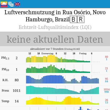
Luftverschmutzung in Rua Osório, Novo
🇧🇷
Hamburgo, Brazil
Echtzeit-Luftqualitätsindex (LQI)
keine aktuellen Daten
aktualisiert vor 7 Stunden (
)
Freitag 05:00
12
18
Donnerstag
6
12
18
Freitag
6
60
PM
2
2.5
1
21
PM
1
10
1
95
80
R.H.
64
1014
1011
Press
998
26
14
Temp
13