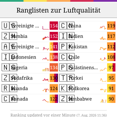
Ranglisten zur Luftqualität
🇺🇸
🇨🇳
154
119
Vereinigte Staaten
China
🇿🇲
🇮🇳
152
117
Sambia
Indien
🇦🇪
🇵🇰
141
112
Vereinigte Arabische Emirate
Pakistan
🇮🇩
🇨🇱
138
108
Indonesien
Chile
🇳🇬
🇵🇸
134
97
Nigeria
Palästinensische Autonomiegebiete
🇿🇦
🇹🇷
130
95
Südafrika
Türkei
🇷🇼
🇰🇷
124
91
Ruanda
Südkorea
🇨🇦
🇿🇼
122
90
Kanada
Simbabwe
Ranking updated vor einer Minute
(7. Aug. 2026 11:36)