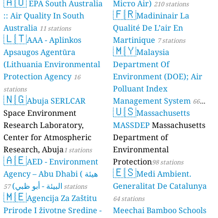
🇦🇺
EPA South Australia
Місто Air)
210 stations
🇫🇷
:: Air Quality In South
Madininair La
Australia
Qualité De L’air En
11 stations
🇱🇹
AAA - Aplinkos
Martinique
7 stations
🇲🇾
Apsaugos Agentūra
Malaysia
(Lithuania Environmental
Department Of
Protection Agency
Environment (DOE); Air
16
Polluant Index
stations
🇳🇬
Abuja SERLCAR
Management System
66
🇺🇸
Space Environment
Massachusetts
stations
Research Laboratory,
MASSDEP
Massachusetts
Center for Atmospheric
Department of
Research, Abuja
Environmental
1 stations
🇦🇪
AED - Environment
Protection
98 stations
🇪🇸
Agency – Abu Dhabi ( هيئة
Medi Ambient.
البيئة - أبو ظبي)
Generalitat De Catalunya
57 stations
🇲🇪
Agencija Za Zaštitu
64 stations
Prirode I životne Sredine -
Meechai Bamboo Schools