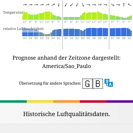
Temperatur
12°
9°
9°
11°
13°
9°
7°
6°
6°
6°
11°
12°
12°
12°
10°
8°
7°
5°
7°
relative Luftfeuchtigkeit
94
94
88
69
59
84
91
94
94
92
80
98
99
99
98
97
98
99
92
Prognose anhand der Zeitzone dargestellt:
America/Sao_Paulo
🇬🇧
Übersetzung für andere Sprachen:
Historische Luftqualitätsdaten.