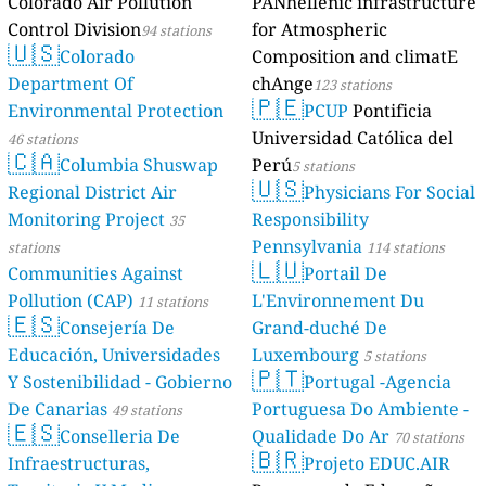
Colorado Air Pollution
PANhellenic infrastructure
Control Division
for Atmospheric
94 stations
🇺🇸
Colorado
Composition and climatE
Department Of
chAnge
123 stations
🇵🇪
Environmental Protection
PCUP
Pontificia
Universidad Católica del
46 stations
🇨🇦
Columbia Shuswap
Perú
5 stations
🇺🇸
Regional District Air
Physicians For Social
Monitoring Project
Responsibility
35
Pennsylvania
stations
114 stations
🇱🇺
Communities Against
Portail De
Pollution (CAP)
L'Environnement Du
11 stations
🇪🇸
Consejería De
Grand-duché De
Educación, Universidades
Luxembourg
5 stations
🇵🇹
Y Sostenibilidad - Gobierno
Portugal -Agencia
De Canarias
Portuguesa Do Ambiente -
49 stations
🇪🇸
Conselleria De
Qualidade Do Ar
70 stations
🇧🇷
Infraestructuras,
Projeto EDUC.AIR