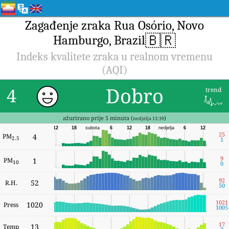
Zagađenje zraka Rua Osório, Novo
🇧🇷
Hamburgo, Brazil
Indeks kvalitete zraka u realnom vremenu
(AQI)
Dobro
4
trend
ažurirano prije 5 minuta (
)
nedjelja 13:39
12
18
subota
6
12
18
nedjelja
6
12
25
PM
4
2.5
1
9
PM
1
10
0
92
52
R.H.
50
1021
1020
Press
1005
17
13
Temp