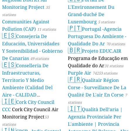
Monitoring Project
L'Environnement Du
35
Grand-duché De
stations
Communities Against
Luxembourg
5 stations
🇵🇹
Pollution (CAP)
Portugal -Agencia
11 stations
🇪🇸
Consejería De
Portuguesa Do Ambiente -
Educación, Universidades
Qualidade Do Ar
70 stations
🇧🇷
Y Sostenibilidad - Gobierno
Projeto EDUC.AIR
De Canarias
Programa de Educação em
49 stations
🇪🇸
Conselleria De
Qualidade do Ar
31 stations
Infraestructuras,
Purple Air
74253 stations
🇫🇷
Territorio Y Medio
Qualitair Région
Ambiente (Calidad Del
Corse - Surveillance De La
Aire - CALIDAD
Qualité De L'air En Corse
7
🇮🇪
AMBIENTAL)
Cork City Council
23 stations
stations
🇮🇹
CCC
Cork City Council Air
Qualità Dell’aria |
Monitoring Project
Agenzia Provinciale Per
53
L'ambiente | Provincia
stations
🇮🇳