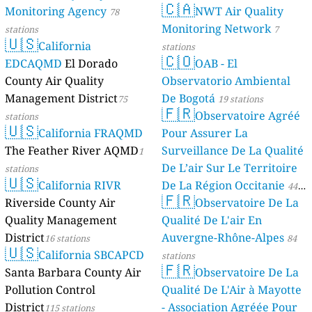
🇨🇦
Monitoring Agency
NWT Air Quality
78
Monitoring Network
stations
7
🇺🇸
California
stations
🇨🇴
EDCAQMD
El Dorado
OAB - El
County Air Quality
Observatorio Ambiental
Management District
De Bogotá
75
19 stations
🇫🇷
Observatoire Agréé
stations
🇺🇸
California FRAQMD
Pour Assurer La
The Feather River AQMD
Surveillance De La Qualité
1
De L’air Sur Le Territoire
stations
🇺🇸
California RIVR
De La Région Occitanie
44
🇫🇷
Riverside County Air
Observatoire De La
stations
Quality Management
Qualité De L'air En
District
Auvergne-Rhône-Alpes
16 stations
84
🇺🇸
California SBCAPCD
stations
🇫🇷
Santa Barbara County Air
Observatoire De La
Pollution Control
Qualité De L'Air à Mayotte
District
- Association Agréée Pour
115 stations