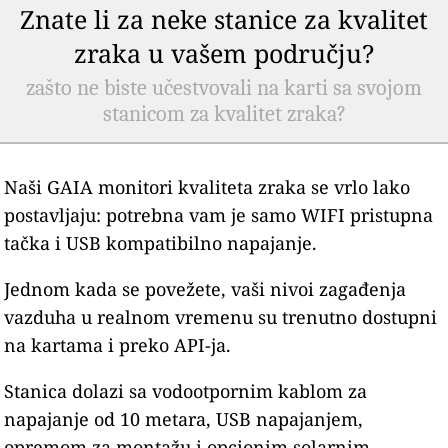
Znate li za neke stanice za kvalitet
zraka u vašem području?
zašto ne biste učestvovali na karti sa svojom
stanicom za kvalitet zraka?
Naši GAIA monitori kvaliteta zraka se vrlo lako
postavljaju: potrebna vam je samo WIFI pristupna
tačka i USB kompatibilno napajanje.
Jednom kada se povežete, vaši nivoi zagađenja
vazduha u realnom vremenu su trenutno dostupni
na kartama i preko API-ja.
Stanica dolazi sa vodootpornim kablom za
napajanje od 10 metara, USB napajanjem,
opremom za montažu i opcionim solarnim