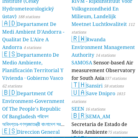
Institute (Český
RIVM - Rijksinstituut Voor
Hydrometeorologický
Volksgezondheid En
ústav)
Milieum, Landelijk
188 stations
🇦🇩
Departament De
Meetnet Luchtkwaliteit
112
Medi Ambient D'Andorra -
stations
🇷🇼
Qualitat De L'Aire A
Rwanda
Andorra
Environment Management
4 stations
🇪🇸
Departamento De
Authority
14 stations
Medio Ambiente,
SAMOSA
Sensor-based Air
Planificación Territorial Y
measurement Observatory
Vivienda · Gobierno Vasco
for South Asia
337 stations
🇹🇭
Sansiri
62 stations
58 stations
🇧🇩
🇺🇦
Department Of
Save Dnipro
1815
Environment-Government
stations
Of The People's Republic
SEEN
16 stations
🇧🇷
Of Bangladesh পরিবেশ
SEMA_AM
অধিদপ্তর-গণপ্রজাতন্ত্রী বাংলাদেশ সরকার
Secretaria de Estado de
🇪🇸
Direccion General
Meio Ambiente
17 stations
75 stations