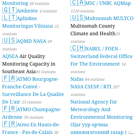
🇨🇦
Monitoring
MSC / UNBC AQMap
66 stations
🇬🇹
Ambente
4 stations
1110 stations
🇱🇹
🇺🇸
Aplinkos
Multnomah MULTCO
Monitoringas Vilniaus
Multnomah County
22
Climate and Health
stations
20
🇺🇸
AQMD NASA
69
stations
🇨🇭
NABEL / FOEN -
stations
AQSEA
Air Quality
Switzerland Federal Office
Monitoring Capacity in
For The Environment
14
Southeast Asia
85 stations
stations
🇫🇷
ATMO Bourgogne-
Nafas
84 stations
Franche-Comté -
NASA CSESP / RTI
207
Surveillance De La Qualite
stations
De L’air
National Agency For
23 stations
🇫🇷
ATMO Champagne-
Meteorology And
Ardenne
Environmental Monitoring
50 stations
🇫🇷
Atmo En Hauts-de-
(Цаг уур орчны
France - Pas-de-Calais
шинжилгээний газар )
38
21