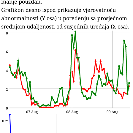
manje pouzdan.
Grafikon desno ispod prikazuje vjerovatnoću
abnormalnosti (Y osa) u poređenju sa prosječnom
srednjom udaljenosti od susjednih uređaja (X osa).
8
6
4
2
0
07 Aug
08 Aug
09 Aug
0.25