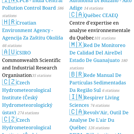
CPCB - India Central
Autonoma Di Bolzano - Alto
Pollution Control Board
Adige
586
14 stations
🇨🇦
Québec CEAEQ
stations
🇭🇷
Croatian
Centre d'expertise en
Environment Agency -
analyse environnementale
Agencija Za Zaštitu Okoliša
du Québec
101 stations
🇲🇽
Red De Monitoreo
66 stations
🇦🇺
CSIRO
De Calidad Del AireDel
Commonwealth Scientific
Estado De Guanajuato
180
and Industrial Research
stations
🇧🇷
Organisation
Rede Manual De
35 stations
🇨🇿
Czech
Partículas Sedimentadas
Hydrometeorological
Da Região Sul
6 stations
🇮🇳
Institute (Český
Respirer Living
Hydrometeorologický
Sciences
74 stations
🇨🇦
ústav)
Revolv'Air, Outil De
274 stations
🇨🇿
Czech
Analyse De L'air Du
Hydrometeorological
Québec
126 stations