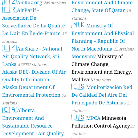
🇰🇿
AirKaz.org
Environment And Climate
249 stations
🇫🇷
AirParif -
Change, State Of Qatar
16
Association De
stations
🇲🇰
Surveillance De La Qualité
Ministry Of
De L'air En Île-de-France
Environment And Physical
39
Planning – Republic Of
stations
🇱🇰
AirShare - National
North Macedonia
22 stations
Air Quality Network, Sri
Moenv.mv
Ministry of
Lanka
Climate Change,
579031 stations
Alaska DEC- Division Of Air
Environment and Energy,
Quality Information,
Maldives
1 stations
🇪🇸
Alaska Department Of
Monitorización Red
Enviromental Protection
De Calidad Del Aire Del
73
Principado De Asturias
stations
23
🇨🇦
Alberta
stations
🇺🇸
Environment And
MPCA
Minnesota
Sustainable Resource
Pollution Control Agency
33
Development - Air Quality
stations