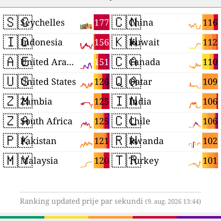
🇸🇨
🇨🇳
177
116
Seychelles
China
🇮🇩
🇰🇼
156
112
Indonesia
Kuwait
🇦🇪
🇨🇦
151
110
United Arab Emirates
Canada
🇺🇸
🇶🇦
126
109
United States
Qatar
🇿🇲
🇮🇳
125
106
Zambia
India
🇿🇦
🇨🇱
125
106
South Africa
Chile
🇵🇰
🇷🇼
121
102
Pakistan
Rwanda
🇲🇾
🇹🇷
120
101
Malaysia
Turkey
Ranking updated prije par sekundi
(9. aug. 2026 13:44)