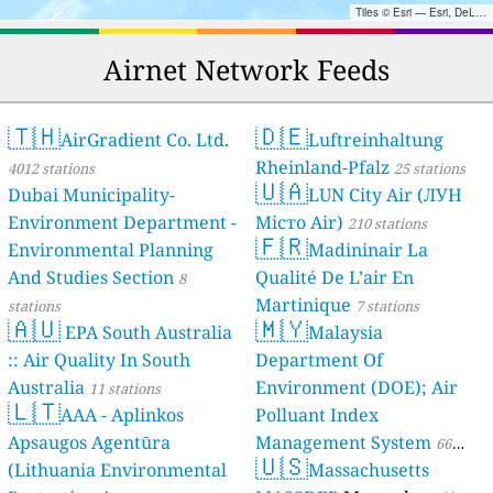
Tiles © Esri — Esri, DeLorme, NAVTEQ, TomTom, Intermap, iPC, USGS, FAO, NPS, NRCAN, GeoBase, Kadaster NL, Ordnance Survey, Esri Japan, METI, Esri China (Hong Kong), and the GIS User Community
Airnet Network Feeds
🇹🇭
🇩🇪
AirGradient Co. Ltd.
Luftreinhaltung
Rheinland-Pfalz
4012 stations
25 stations
🇺🇦
Dubai Municipality-
LUN City Air (ЛУН
Environment Department -
Місто Air)
210 stations
🇫🇷
Environmental Planning
Madininair La
And Studies Section
Qualité De L’air En
8
Martinique
stations
7 stations
🇦🇺
🇲🇾
EPA South Australia
Malaysia
:: Air Quality In South
Department Of
Australia
Environment (DOE); Air
11 stations
🇱🇹
AAA - Aplinkos
Polluant Index
Apsaugos Agentūra
Management System
66
🇺🇸
(Lithuania Environmental
Massachusetts
stations