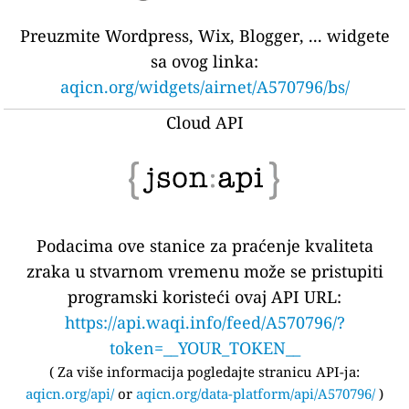
Preuzmite Wordpress, Wix, Blogger, ... widgete
sa ovog linka:
aqicn.org/widgets/airnet/A570796/bs/
Cloud API
Podacima ove stanice za praćenje kvaliteta
zraka u stvarnom vremenu može se pristupiti
programski koristeći ovaj API URL:
https://api.waqi.info/feed/A570796/?
token=__YOUR_TOKEN__
(
Za više informacija pogledajte stranicu API-ja:
aqicn.org/api/
or
aqicn.org/data-platform/api/A570796/
)