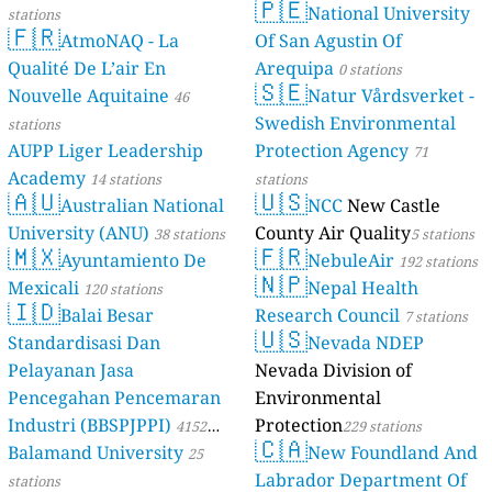
🇵🇪
National University
stations
stations
🇫🇷
AtmoNAQ - La
Of San Agustin Of
Qualité De L’air En
Arequipa
0 stations
🇸🇪
Nouvelle Aquitaine
Natur Vårdsverket -
46
Swedish Environmental
stations
AUPP Liger Leadership
Protection Agency
71
Academy
14 stations
stations
🇦🇺
🇺🇸
Australian National
NCC
New Castle
University (ANU)
County Air Quality
38 stations
5 stations
🇲🇽
🇫🇷
Ayuntamiento De
NebuleAir
192 stations
🇳🇵
Mexicali
Nepal Health
120 stations
🇮🇩
Balai Besar
Research Council
7 stations
🇺🇸
Standardisasi Dan
Nevada NDEP
Pelayanan Jasa
Nevada Division of
Pencegahan Pencemaran
Environmental
Industri (BBSPJPPI)
Protection
4152
229 stations
🇨🇦
Balamand University
New Foundland And
stations
25
Labrador Department Of
stations