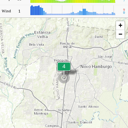
7
9
1
Wind
0
+
−