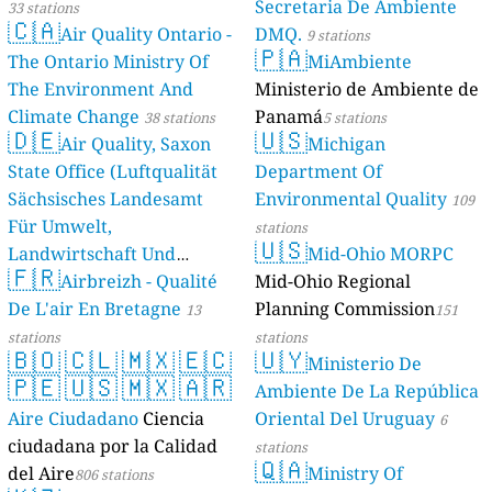
Secretaria De Ambiente
33 stations
🇨🇦
Air Quality Ontario -
DMQ.
9 stations
🇵🇦
The Ontario Ministry Of
MiAmbiente
The Environment And
Ministerio de Ambiente de
Climate Change
Panamá
38 stations
5 stations
🇩🇪
🇺🇸
Air Quality, Saxon
Michigan
State Office (Luftqualität
Department Of
Sächsisches Landesamt
Environmental Quality
109
Für Umwelt,
stations
🇺🇸
Landwirtschaft Und
Mid-Ohio MORPC
🇫🇷
Geologie)
Airbreizh - Qualité
Mid-Ohio Regional
50 stations
De L'air En Bretagne
Planning Commission
13
151
stations
stations
🇧🇴
🇨🇱
🇲🇽
🇪🇨
🇺🇾
Ministerio De
🇵🇪
🇺🇸
🇲🇽
🇦🇷
Ambiente De La República
Aire Ciudadano
Ciencia
Oriental Del Uruguay
6
ciudadana por la Calidad
stations
🇶🇦
del Aire
Ministry Of
806 stations