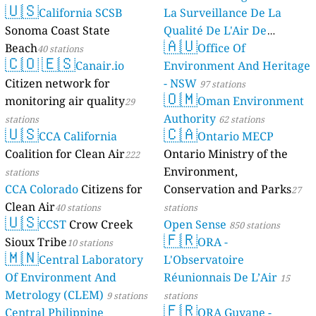
🇺🇸
California SCSB
La Surveillance De La
Sonoma Coast State
Qualité De L'Air De
🇦🇺
Beach
Mayotte
Office Of
40 stations
4 stations
🇨🇴
🇪🇸
Canair.io
Environment And Heritage
Citizen network for
- NSW
97 stations
🇴🇲
monitoring air quality
Oman Environment
29
Authority
stations
62 stations
🇺🇸
🇨🇦
CCA California
Ontario MECP
Coalition for Clean Air
Ontario Ministry of the
222
Environment,
stations
CCA Colorado
Citizens for
Conservation and Parks
27
Clean Air
40 stations
stations
🇺🇸
CCST
Crow Creek
Open Sense
850 stations
🇫🇷
Sioux Tribe
ORA -
10 stations
🇲🇳
Central Laboratory
L'Observatoire
Of Environment And
Réunionnais De L’Air
15
Metrology (CLEM)
9 stations
stations
🇫🇷
Central Philippine
ORA Guyane -