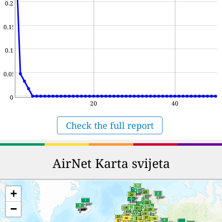
0.2
0.15
0.1
0.05
0
20
40
Check the full report
AirNet Karta svijeta
+
−