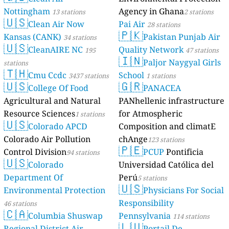
Nottingham
Agency in Ghana
13 stations
2 stations
🇺🇸
Clean Air Now
Pai Air
28 stations
🇵🇰
Kansas (CANK)
Pakistan Punjab Air
34 stations
🇺🇸
CleanAIRE NC
Quality Network
195
47 stations
🇮🇳
Paljor Naygyal Girls
stations
🇹🇭
Cmu Ccdc
School
3437 stations
1 stations
🇺🇸
🇬🇷
College Of Food
PANACEA
Agricultural and Natural
PANhellenic infrastructure
Resource Sciences
for Atmospheric
1 stations
🇺🇸
Colorado APCD
Composition and climatE
Colorado Air Pollution
chAnge
123 stations
🇵🇪
Control Division
PCUP
Pontificia
94 stations
🇺🇸
Colorado
Universidad Católica del
Department Of
Perú
5 stations
🇺🇸
Environmental Protection
Physicians For Social
Responsibility
46 stations
🇨🇦
Columbia Shuswap
Pennsylvania
114 stations
🇱🇺
Regional District Air
Portail De