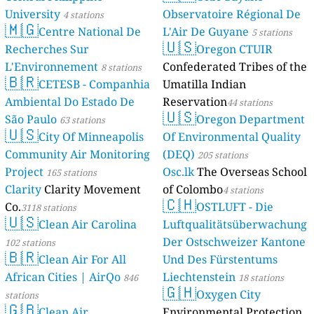
University
Observatoire Régional De
4 stations
🇲🇬
Centre National De
L'Air De Guyane
5 stations
🇺🇸
Recherches Sur
Oregon CTUIR
L'Environnement
Confederated Tribes of the
8 stations
🇧🇷
CETESB - Companhia
Umatilla Indian
Ambiental Do Estado De
Reservation
44 stations
🇺🇸
São Paulo
Oregon Department
63 stations
🇺🇸
City Of Minneapolis
Of Environmental Quality
Community Air Monitoring
(DEQ)
205 stations
Project
Osc.lk
The Overseas School
165 stations
Clarity
Clarity Movement
of Colombo
4 stations
🇨🇭
Co.
OSTLUFT - Die
3118 stations
🇺🇸
Clean Air Carolina
Luftqualitätsüberwachung
Der Ostschweizer Kantone
102 stations
🇧🇷
Clean Air For All
Und Des Fürstentums
African Cities | AirQo
Liechtenstein
846
18 stations
🇬🇭
Oxygen City
stations
🇬🇧
Clean Air
Environmental Protection