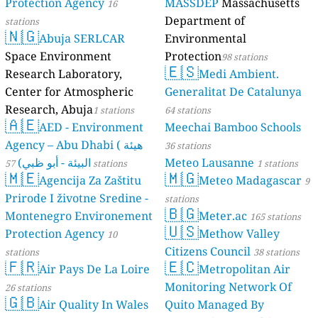
Protection Agency
MASSDEP
Massachusetts
16
Department of
stations
🇳🇬
Abuja SERLCAR
Environmental
Space Environment
Protection
98 stations
🇪🇸
Research Laboratory,
Medi Ambient.
Center for Atmospheric
Generalitat De Catalunya
Research, Abuja
1 stations
64 stations
🇦🇪
AED - Environment
Meechai Bamboo Schools
Agency – Abu Dhabi ( هيئة
36 stations
البيئة - أبو ظبي)
Meteo Lausanne
57 stations
1 stations
🇲🇪
🇲🇬
Agencija Za Zaštitu
Meteo Madagascar
9
Prirode I životne Sredine -
stations
🇧🇬
Montenegro Environement
Meter.ac
165 stations
🇺🇸
Protection Agency
Methow Valley
10
Citizens Council
stations
38 stations
🇫🇷
🇪🇨
Air Pays De La Loire
Metropolitan Air
Monitoring Network Of
26 stations
🇬🇧
Air Quality In Wales
Quito Managed By