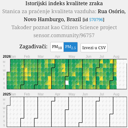
Istorijski indeks kvalitete zraka
Stanica za praćenje kvaliteta vazduha:
Rua Osório,
Novo Hamburgo, Brazil
[id
570796
]
Također poznat kao
Citizen Science project
sensor.community/96757
Zagađivači:
PM
PM
Izvezi u CSV
10
2.5
2026
Jan
Feb
Mar
Apr
May
Jun
Jul
Aug
M
T
W
T
F
S
S
2025
Jan
Feb
Mar
Apr
May
Jun
Jul
Aug
M
T
W
T
F
S
S