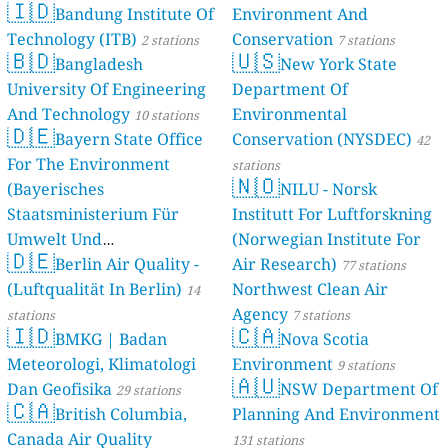
🇮🇩
Bandung Institute Of
Environment And
Technology (ITB)
Conservation
2 stations
7 stations
🇧🇩
🇺🇸
Bangladesh
New York State
University Of Engineering
Department Of
And Technology
Environmental
10 stations
🇩🇪
Bayern State Office
Conservation (NYSDEC)
42
For The Environment
stations
🇳🇴
(Bayerisches
NILU - Norsk
Staatsministerium Für
Institutt For Luftforskning
Umwelt Und
(Norwegian Institute For
🇩🇪
Berlin Air Quality -
Verbraucherschutz) - LfU
Air Research)
77 stations
(Luftqualität In Berlin)
Northwest Clean Air
46 stations
14
Agency
stations
7 stations
🇮🇩
🇨🇦
BMKG | Badan
Nova Scotia
Meteorologi, Klimatologi
Environment
9 stations
🇦🇺
Dan Geofisika
NSW Department Of
29 stations
🇨🇦
British Columbia,
Planning And Environment
Canada Air Quality
131 stations