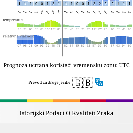
1
1
1
0
0
1
2
1
1
1
0
0
1
2
2
2
2
1
1
1
temperaturu
8°
7°
6°
5°
8°
13°
13°
8°
5°
4°
3°
2°
7°
11°
12°
7°
6°
5°
4°
6°
relativna vlažnost
97
98
98
99
91
55
48
73
82
84
85
89
72
57
55
80
87
93
94
89
Prognoza ucrtana koristeći vremensku zonu: UTC
🇬🇧
Prevod za druge jezike:
Istorijski Podaci O Kvaliteti Zraka