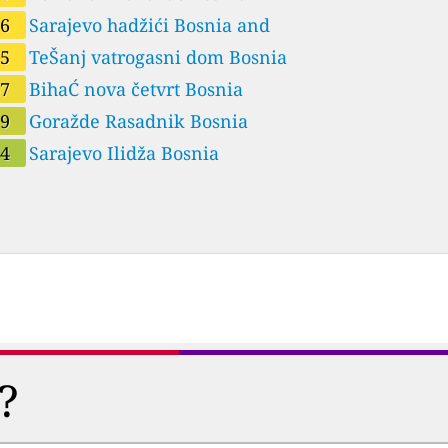
56
Sarajevo hadžići Bosnia and
55
TeŠanj vatrogasni dom Bosnia
47
BihaĆ nova četvrt Bosnia
39
Goražde Rasadnik Bosnia
34
Sarajevo Ilidža Bosnia
ត?