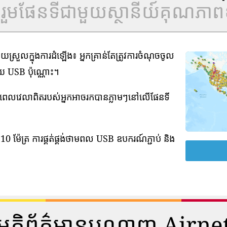
ូលរួមផែនទីជាមួយស្ថានីយ៍គុណភាពខ
រួលក្នុងការដំឡើង៖ អ្នកគ្រាន់តែត្រូវការចំណុចចូល
មួយ USB ប៉ុណ្ណោះ។
ាមពេលវេលាពិតរបស់អ្នកអាចរកបានភ្លាមៗនៅលើផែនទី
0 ម៉ែត្រ ការផ្គត់ផ្គង់ថាមពល USB ឧបករណ៍ភ្ជាប់ និង
មតិព័ត៌មានបណ្តាញ Airne