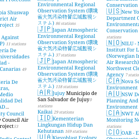
Environmental Regional
Conservation
🇺🇸
Observation System (環境
New Yo
bia Shuswap
省大気汚染物質広域監視シ
Department 
rict Air
ステム)
86 stations
Environment
roject
35
🇯🇵
Japan Atmospheric
Conservation
Environmental Regional
 Against
stations
🇳🇴
Observation System (環境
P)
NILU - 
11 stations
省大気汚染物質広域監視シ
Institutt For 
ería De
ステム)
37 stations
(Norwegian In
niversidades
🇯🇵
Japan Atmospheric
Air Research)
dad -
Environmental Regional
Northwest Cl
Canarias
49
Observation System (環境
Agency
7 stati
🇨🇦
省大気汚染物質広域監視シ
Nova Sc
leria De
ステム)
118 stations
Environment
ras,
🇦🇷
🇦🇺
Jujuy
Municipio de
 Medio
NSW De
San Salvador de Jujuy
0
lidad Del
Planning And
stations
DAD
Environment
🇨🇦
Kaikai
29 stations
ity Council
NWT Ai
23 stations
🇮🇩
Kementerian
y Council Air
Monitoring N
Lingkungan Hidup Dan
roject
53
stations
🇨🇴
Kehutanan
169 stations
OAB - E
🇺🇦
Kievoblast Ecology
 India Central
Observatorio