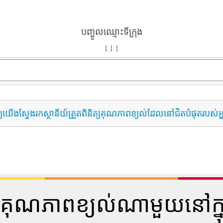
បញ្ចូលឈ្មោះទីក្រុង
↓ ↓ ↓
្យយើងស្វែងរកស្ថានីយ៍ត្រួតពិនិត្យគុណភាពខ្យល់ដែលនៅជិតបំផុតរបស់អ
ីយ៍គុណភាពខ្យល់ណាមួយនៅក្ន