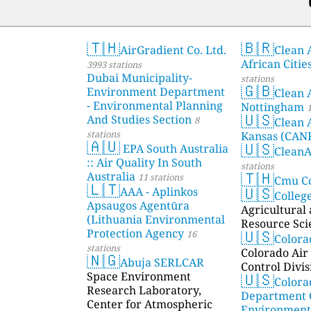
🇹🇭
🇧🇷
AirGradient Co. Ltd.
Clean A
African Citie
3993 stations
Dubai Municipality-
stations
🇬🇧
Environment Department
Clean 
- Environmental Planning
Nottingham
1
🇺🇸
And Studies Section
8
Clean 
stations
Kansas (CAN
🇦🇺
🇺🇸
EPA South Australia
Clean
:: Air Quality In South
stations
🇹🇭
Australia
11 stations
Cmu C
🇱🇹
🇺🇸
AAA - Aplinkos
Colleg
Apsaugos Agentūra
Agricultural
(Lithuania Environmental
Resource Sci
🇺🇸
Protection Agency
16
Color
stations
Colorado Air 
🇳🇬
Abuja SERLCAR
Control Divis
🇺🇸
Space Environment
Colora
Research Laboratory,
Department 
Center for Atmospheric
Environmenta