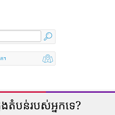
្នក។
ុងតំបន់របស់អ្នកទេ?