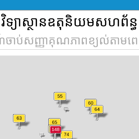
វិទ្យាស្ថានឧតុនិយមសហព័ន្ធ
ចាប់សញ្ញាគុណភាពខ្យល់តាមពេល