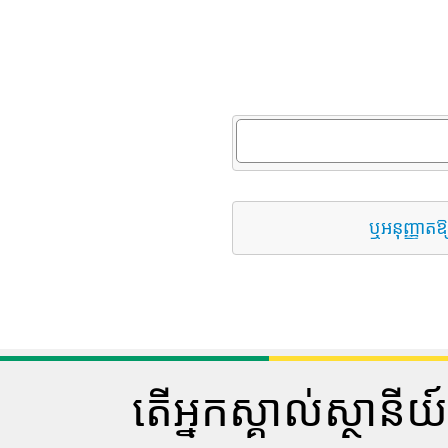
ឬអនុញ្ញាតឱ
តើអ្នកស្គាល់ស្ថាន