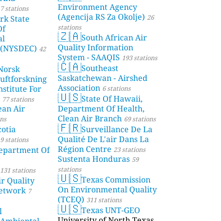
Environment Agency
7 stations
(Agencija RS Za Okolje)
26
rk State
stations
Of
🇿🇦
South African Air
al
Quality Information
 (NYSDEC)
42
System - SAAQIS
193 stations
🇨🇦
Southeast
Norsk
Saskatchewan - Airshed
Luftforskning
Association
stitute For
6 stations
🇺🇸
State Of Hawaii,
77 stations
ean Air
Department Of Health,
Clean Air Branch
ons
69 stations
🇫🇷
otia
Surveillance De La
Qualité De L'air Dans La
9 stations
Région Centre
partment Of
23 stations
Sustenta Honduras
59
stations
131 stations
🇺🇸
Texas Commission
r Quality
On Environmental Quality
etwork
7
(TCEQ)
311 stations
🇺🇸
Texas UNT-GEO
l
University of North Texas,
 Ambiental