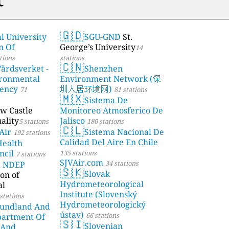
🇬🇩
l University
SGU-GND
St.
n Of
George’s University
14
tions
stations
🇨🇳
årdsverket -
Shenzhen
ronmental
Environment Network (深
gency
圳人居环境网)
71
81 stations
🇲🇽
Sistema De
w Castle
Monitoreo Atmosferico De
ality
Jalisco
5 stations
180 stations
🇨🇱
Air
Sistema Nacional De
192 stations
Calidad Del Aire En Chile
Health
ncil
135 stations
7 stations
SJVAir.com
34 stations
a NDEP
🇸🇰
Slovak
on of
Hydrometeorological
al
Institute (Slovenský
stations
Hydrometeorologický
undland And
ústav)
66 stations
partment Of
🇸🇮
Slovenian
 And