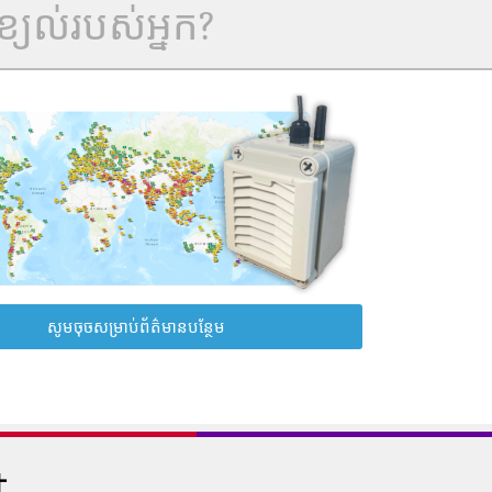
្យល់របស់អ្នក?
សូមចុចសម្រាប់ព័ត៌មានបន្ថែម
t