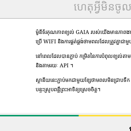
ហេតុអ្វីមិនច
ម៉ូនីទ័រគុណភាពខ្យល់ GAIA របស់យើងមានភាពងាយស្
ប្រើ WIFI និងការផ្គត់ផ្គង់ថាមពលដែលត្រូវគ្នាជា
នៅពេលដែលបានភ្ជាប់ កម្រិតនៃការបំពុលខ្យល់ត
និងតាមរយៈ API ។
ស្ថានីយនេះភ្ជាប់មកជាមួយខ្សែថាមពលមិនជ្រាបទឹក 1
បន្ទះស្រូបពន្លឺព្រះអាទិត្យស្រេចចិត្ត។