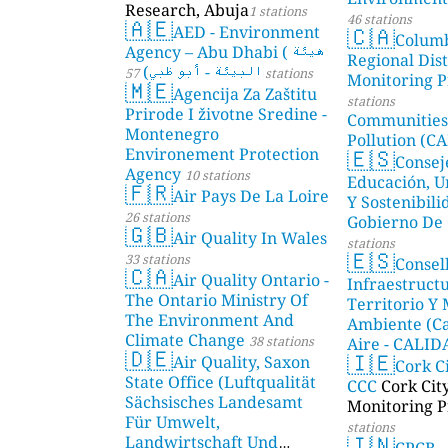
Research, Abuja
1 stations
46 stations
🇦🇪
🇨🇦
AED - Environment
Colum
Agency – Abu Dhabi ( هيئة
Regional Dist
البيئة - أبو ظبي)
57 stations
Monitoring P
🇲🇪
Agencija Za Zaštitu
stations
Prirode I životne Sredine -
Communities
Montenegro
Pollution (CA
🇪🇸
Environement Protection
Consej
Agency
10 stations
Educación, U
🇫🇷
Air Pays De La Loire
Y Sostenibili
26 stations
Gobierno De 
🇬🇧
Air Quality In Wales
stations
🇪🇸
33 stations
Consel
🇨🇦
Air Quality Ontario -
Infraestructu
The Ontario Ministry Of
Territorio Y
The Environment And
Ambiente (Ca
Climate Change
38 stations
Aire - CALI
🇩🇪
🇮🇪
Air Quality, Saxon
AMBIENTAL)
Cork C
State Office (Luftqualität
CCC
Cork Cit
Sächsisches Landesamt
Monitoring P
Für Umwelt,
stations
🇮🇳
Landwirtschaft Und
CPCB -