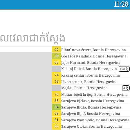
11:28
វេលាជាក់ស្តែង
47
BihaĆ nova četvrt, Bosnia Herzegovina
39
Goražde Rasadnik, Bosnia Herzegovina
63
Jajce Harmani, Bosnia Herzegovina
--
Kakanj Doboj, Bosnia Herzegovin
178 ថ្ងៃ
a
74
Kakanj centar, Bosnia Herzegovina
76
Livno centar, Bosnia Herzegovina
--
Maglaj, Bosnia Herzegovina
4 ថ្ងៃ
76
Mostar bijeli brijeg, Bosnia Herzegovina
65
Sarajevo Bjelave, Bosnia Herzegovina
34
Sarajevo Ilidža, Bosnia Herzegovina
68
Sarajevo Ilijaš, Bosnia Herzegovina
61
Sarajevo Ivan Sedlo, Bosnia Herzegovina
65
Sarajevo Otoka, Bosnia Herzegovina