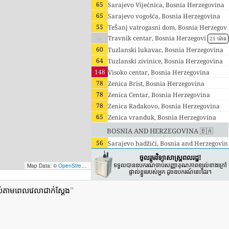
65
Sarajevo Vijećnica, Bosnia Herzegovina
65
Sarajevo vogošća, Bosnia Herzegovina
55
TeŠanj vatrogasni dom, Bosnia Herzegov
--
ina
Travnik centar, Bosnia Herzegovi
21 ម៉ោង
na
60
Tuzlanski lukavac, Bosnia Herzegovina
64
Tuzlanski zivinice, Bosnia Herzegovina
148
Visoko centar, Bosnia Herzegovina
78
Zenica Brist, Bosnia Herzegovina
78
Zenica Centar, Bosnia Herzegovina
78
Zenica Radakovo, Bosnia Herzegovina
65
Zenica vranduk, Bosnia Herzegovina
Bosnia and Herzegovina 🇧🇦
56
Sarajevo hadžići, Bosnia and Herzegovin
a
ចូលរួមវិទ្យាសាស្ត្រពលរដ្ឋ!
ទទួលបានឧបករណ៍ចាប់សញ្ញាគុណភាពខ្យល់ខាងក្រៅ
Map Data: ©
OpenStreetMap contributors
; Map render ©
Tracestrack
ផ្ទាល់ខ្លួនរបស់អ្នក ដូចឧបករណ៍នេះដែរ។
ាមពេលវេលាជាក់ស្តែង
”