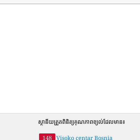
ស្ថានីយត្រួតពិនិត្យគុណភាពខ្យល់ដែលមាន៖
148
Visoko centar Bosnia