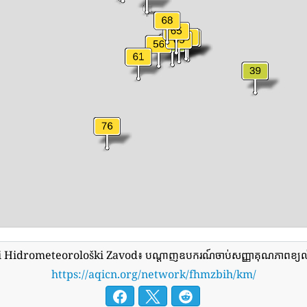
 Hidrometeorološki Zavod៖ បណ្តាញឧបករណ៍ចាប់សញ្ញាគុណភាពខ្យល់ត
https://aqicn.org/network/fhmzbih/km/