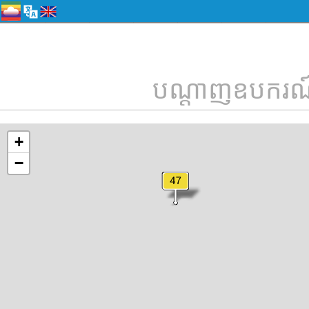
បណ្តាញឧបករណ៍
+
−