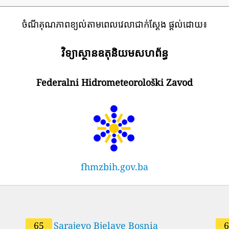
ចំណីគុណភាពខ្យល់តាមពេលវេលាជាក់ស្តែង ផ្តល់ដោយ៖
វិទ្យាស្ថានឧតុនិយមសហព័ន្ធ
Federalni Hidrometeorološki Zavod
fhmzbih.gov.ba
65
Sarajevo Bjelave Bosnia