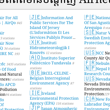
🇯🇪
🇵🇪
ir For All
Information And
Nationa
s | AirQo
Public Services For The
Of San Agusti
845
Island Of Jersey
Arequipa
0 sta
🇸🇪
(L'înformâtion Et Les
Air
Natur V
Sèrvices Publyis Pouor
Swedish Envi
3 stations
🇽🇰
I'Île Dé Jèrri)
Instituti
Protection A
2 stations
Air Now
Hidrometeorologjik I
K)
stations
34 stations
🇺🇸
Kosovës
NCC
Ne
12 stations
AIRE NC
193
🇦🇴
Instituto Superior
County Air Qu
🇫🇷
Politécnico Tundavala
Nebule
8
cdc
3435 stations
🇳🇵
stations
Nepal 
e Of Food
🇧🇪
IRCEL-CELINE -
Research Cou
 and Natural
🇺🇸
Belgian Interregional
ences
Nevad
1 stations
Environment Agency
87
Nevada Divisi
ado APCD
stations
Environment
Pollution
🇮🇪
Ireland
Protection
ion
229 
94 stations
🇨🇦
Environmental Protection
New Fo
do
Agency (EPA)
116 stations
Labrador De
Of
🇯🇵
Japan Atmospheric
Environment
l Protection