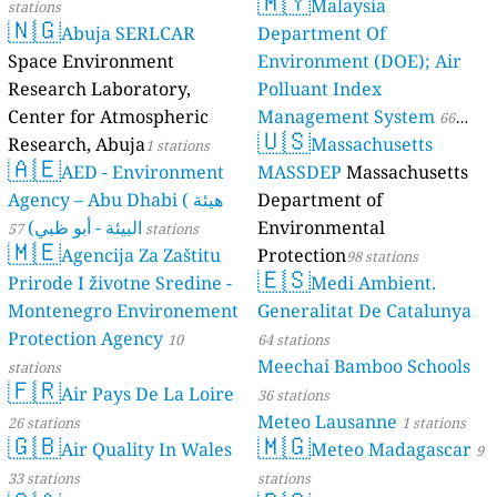
🇲🇾
Malaysia
stations
🇳🇬
Abuja SERLCAR
Department Of
Space Environment
Environment (DOE); Air
Research Laboratory,
Polluant Index
Center for Atmospheric
Management System
66
🇺🇸
Research, Abuja
Massachusetts
1 stations
stations
🇦🇪
AED - Environment
MASSDEP
Massachusetts
Agency – Abu Dhabi ( هيئة
Department of
البيئة - أبو ظبي)
Environmental
57 stations
🇲🇪
Agencija Za Zaštitu
Protection
98 stations
🇪🇸
Prirode I životne Sredine -
Medi Ambient.
Montenegro Environement
Generalitat De Catalunya
Protection Agency
10
64 stations
Meechai Bamboo Schools
stations
🇫🇷
Air Pays De La Loire
36 stations
Meteo Lausanne
26 stations
1 stations
🇬🇧
🇲🇬
Air Quality In Wales
Meteo Madagascar
9
33 stations
stations