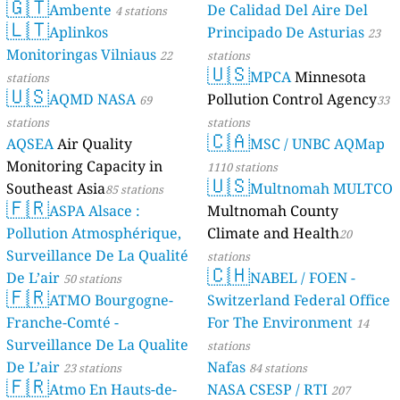
🇬🇹
Ambente
De Calidad Del Aire Del
4 stations
🇱🇹
Aplinkos
Principado De Asturias
23
Monitoringas Vilniaus
22
stations
🇺🇸
MPCA
Minnesota
stations
🇺🇸
AQMD NASA
Pollution Control Agency
69
33
stations
stations
🇨🇦
AQSEA
Air Quality
MSC / UNBC AQMap
Monitoring Capacity in
1110 stations
🇺🇸
Southeast Asia
Multnomah MULTCO
85 stations
🇫🇷
ASPA Alsace :
Multnomah County
Pollution Atmosphérique,
Climate and Health
20
Surveillance De La Qualité
stations
🇨🇭
De L’air
NABEL / FOEN -
50 stations
🇫🇷
ATMO Bourgogne-
Switzerland Federal Office
Franche-Comté -
For The Environment
14
Surveillance De La Qualite
stations
De L’air
Nafas
23 stations
84 stations
🇫🇷
Atmo En Hauts-de-
NASA CSESP / RTI
207