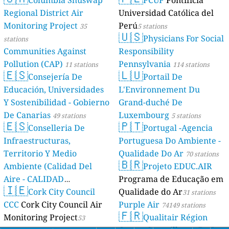
Columbia Shuswap
PCUP
Pontificia
Regional District Air
Universidad Católica del
Monitoring Project
Perú
35
5 stations
🇺🇸
Physicians For Social
stations
Communities Against
Responsibility
Pollution (CAP)
Pennsylvania
11 stations
114 stations
🇪🇸
🇱🇺
Consejería De
Portail De
Educación, Universidades
L'Environnement Du
Y Sostenibilidad - Gobierno
Grand-duché De
De Canarias
Luxembourg
49 stations
5 stations
🇪🇸
🇵🇹
Conselleria De
Portugal -Agencia
Infraestructuras,
Portuguesa Do Ambiente -
Territorio Y Medio
Qualidade Do Ar
70 stations
🇧🇷
Ambiente (Calidad Del
Projeto EDUC.AIR
Aire - CALIDAD
Programa de Educação em
🇮🇪
AMBIENTAL)
Cork City Council
Qualidade do Ar
23 stations
31 stations
CCC
Cork City Council Air
Purple Air
74149 stations
🇫🇷
Monitoring Project
Qualitair Région
53