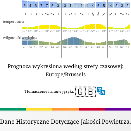
6
4
6
7
7
5
3
3
1
1
1
1
4
6
5
4
3
3
3
temperatura
17°
16°
18°
20°
20°
20°
18°
16°
15°
14°
17°
21°
22°
22°
19°
17°
15°
14°
18°
wilgotność względna
78
74
59
52
48
44
48
64
75
76
63
47
43
43
49
53
55
62
51
Prognoza wykreślona według strefy czasowej:
Europe/Brussels
🇬🇧
Tłumaczenie na inne języki:
Dane Historyczne Dotyczące Jakości Powietrza.