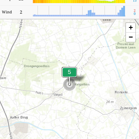
13
2
2
Wind
0
+
−