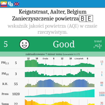
Keigatstraat, Aalter, Belgium
🇧🇪
Zanieczyszczenie powietrza
wskaźnik jakości powietrza (AQI) w czasie
rzeczywistym.
Good
5
trend
zaktualizowano 7 minut temu (
)
czwartek 11:17
12
18
środa
6
12
18
czwartek
6
13
PM
5
2.5
2
7
PM
3
10
1
88
55
R.H.
41
1020
1020
Press
1008
36
22
Temp