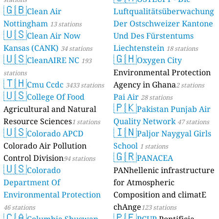
🇬🇧
Clean Air
Luftqualitätsüberwachung
Nottingham
Der Ostschweizer Kantone
13 stations
🇺🇸
Clean Air Now
Und Des Fürstentums
Kansas (CANK)
Liechtenstein
34 stations
18 stations
🇺🇸
🇬🇭
CleanAIRE NC
Oxygen City
193
Environmental Protection
stations
🇹🇭
Cmu Ccdc
Agency in Ghana
3433 stations
2 stations
🇺🇸
College Of Food
Pai Air
28 stations
🇵🇰
Agricultural and Natural
Pakistan Punjab Air
Resource Sciences
Quality Network
1 stations
47 stations
🇺🇸
🇮🇳
Colorado APCD
Paljor Naygyal Girls
Colorado Air Pollution
School
1 stations
🇬🇷
Control Division
PANACEA
94 stations
🇺🇸
Colorado
PANhellenic infrastructure
Department Of
for Atmospheric
Environmental Protection
Composition and climatE
chAnge
46 stations
123 stations
🇨🇦
🇵🇪