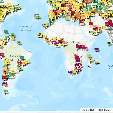
Tiles © Esri — Esri, DeLorme, NAVTEQ, TomTom, Intermap, iPC, USGS, FAO, NPS, NRCAN, GeoBase, Kadaster NL, Ordnance Survey, Esri Japan, METI, Esri China (Hong Kong), and the GIS User Community