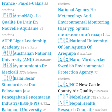
France - Pas-de-Calais
38
stations
National Agency For
stations
🇫🇷
AtmoNAQ - La
Meteorology And
Qualité De L’air En
Environmental Monitoring
Nouvelle Aquitaine
(Цаг уур орчны
46
шинжилгээний газар )
stations
21
🇵🇪
AUPP Liger Leadership
National University
stations
Academy
Of San Agustin Of
14 stations
🇦🇺
Australian National
Arequipa
0 stations
🇸🇪
University (ANU)
Natur Vårdsverket -
38 stations
🇲🇽
Ayuntamiento De
Swedish Environmental
Mexicali
Protection Agency
120 stations
71
🇮🇩
Balai Besar
stations
🇺🇸
Standardisasi Dan
NCC
New Castle
Pelayanan Jasa
County Air Quality
5 stations
🇫🇷
Pencegahan Pencemaran
NebuleAir
192 stations
🇳🇵
Industri (BBSPJPPI)
Nepal Health
4152
Balamand University
Research Council
stations
25
7 stations