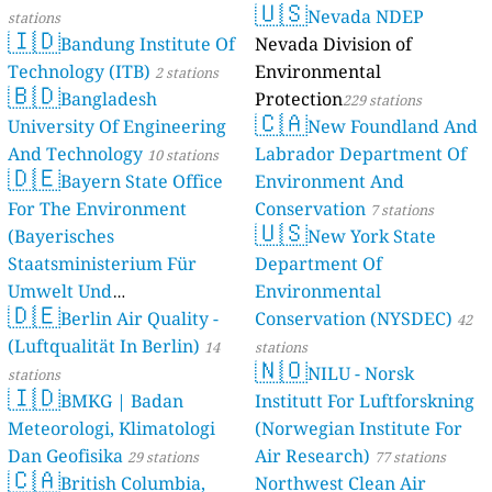
🇺🇸
Nevada NDEP
stations
🇮🇩
Bandung Institute Of
Nevada Division of
Technology (ITB)
Environmental
2 stations
🇧🇩
Bangladesh
Protection
229 stations
🇨🇦
University Of Engineering
New Foundland And
And Technology
Labrador Department Of
10 stations
🇩🇪
Bayern State Office
Environment And
For The Environment
Conservation
7 stations
🇺🇸
(Bayerisches
New York State
Staatsministerium Für
Department Of
Umwelt Und
Environmental
🇩🇪
Berlin Air Quality -
Verbraucherschutz) - LfU
Conservation (NYSDEC)
42
(Luftqualität In Berlin)
46 stations
14
stations
🇳🇴
NILU - Norsk
stations
🇮🇩
BMKG | Badan
Institutt For Luftforskning
Meteorologi, Klimatologi
(Norwegian Institute For
Dan Geofisika
Air Research)
29 stations
77 stations
🇨🇦
British Columbia,
Northwest Clean Air