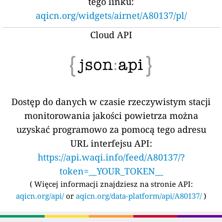
tego linku:
aqicn.org/widgets/airnet/A80137/pl/
Cloud API
Dostęp do danych w czasie rzeczywistym stacji
monitorowania jakości powietrza można
uzyskać programowo za pomocą tego adresu
URL interfejsu API:
https://api.waqi.info/feed/A80137/?
token=__YOUR_TOKEN__
(
Więcej informacji znajdziesz na stronie API:
aqicn.org/api/
or
aqicn.org/data-platform/api/A80137/
)