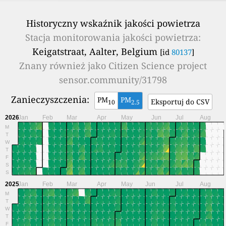
Historyczny wskaźnik jakości powietrza
Stacja monitorowania jakości powietrza:
Keigatstraat, Aalter, Belgium
[id
80137
]
Znany również jako
Citizen Science project
sensor.community/31798
Zanieczyszczenia:
PM
PM
Eksportuj do CSV
10
2.5
2026
Jan
Feb
Mar
Apr
May
Jun
Jul
Aug
M
T
W
T
F
S
S
2025
Jan
Feb
Mar
Apr
May
Jun
Jul
Aug
M
T
W
T
F