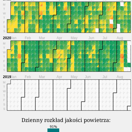
M
T
W
T
F
S
S
2020
Jan
Feb
Mar
Apr
May
Jun
Jul
Aug
M
T
W
T
F
S
S
2019
Jan
Feb
Mar
Apr
May
Jun
Jul
Aug
M
T
W
T
F
S
S
Dzienny rozkład jakości powietrza:
91%