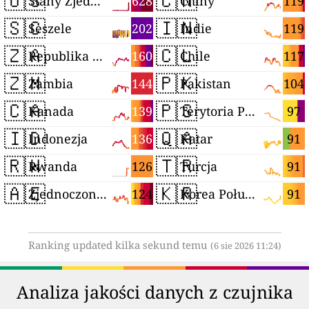
🇺🇸
🇨🇳
628
119
Stany Zjednoczone
Chiny
🇸🇨
🇮🇳
202
119
Seszele
Indie
🇿🇦
🇨🇱
160
117
Republika Południowej Afryki
Chile
🇿🇲
🇵🇰
144
104
Zambia
Pakistan
🇨🇦
🇵🇸
139
97
Kanada
Terytoria Palestyńskie
🇮🇩
🇶🇦
136
91
Indonezja
Katar
🇷🇼
🇹🇷
126
91
Rwanda
Turcja
🇦🇪
🇰🇷
124
91
Zjednoczone Emiraty Arabskie
Korea Południowa
Ranking updated kilka sekund temu
(6 sie 2026 11:24)
Analiza jakości danych z czujnika