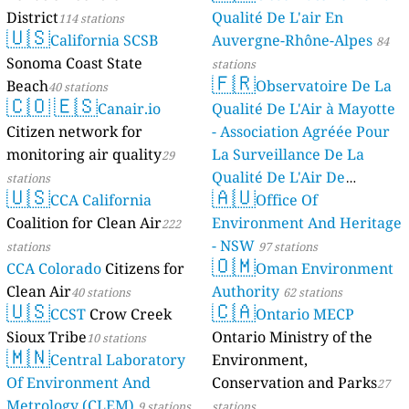
District
Qualité De L'air En
114 stations
🇺🇸
California SCSB
Auvergne-Rhône-Alpes
84
Sonoma Coast State
stations
🇫🇷
Beach
Observatoire De La
40 stations
🇨🇴
🇪🇸
Canair.io
Qualité De L'Air à Mayotte
Citizen network for
- Association Agréée Pour
monitoring air quality
La Surveillance De La
29
Qualité De L'Air De
stations
🇺🇸
🇦🇺
CCA California
Mayotte
Office Of
4 stations
Coalition for Clean Air
Environment And Heritage
222
- NSW
stations
97 stations
🇴🇲
CCA Colorado
Citizens for
Oman Environment
Clean Air
Authority
40 stations
62 stations
🇺🇸
🇨🇦
CCST
Crow Creek
Ontario MECP
Sioux Tribe
Ontario Ministry of the
10 stations
🇲🇳
Central Laboratory
Environment,
Of Environment And
Conservation and Parks
27
Metrology (CLEM)
9 stations
stations