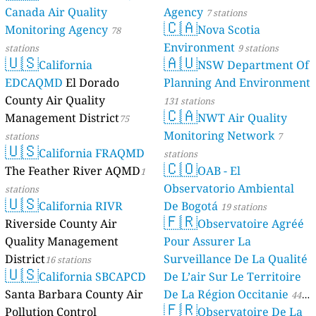
Canada Air Quality
Agency
7 stations
🇨🇦
Monitoring Agency
Nova Scotia
78
Environment
stations
9 stations
🇺🇸
🇦🇺
California
NSW Department Of
EDCAQMD
El Dorado
Planning And Environment
County Air Quality
131 stations
🇨🇦
Management District
NWT Air Quality
75
Monitoring Network
stations
7
🇺🇸
California FRAQMD
stations
🇨🇴
The Feather River AQMD
OAB - El
1
Observatorio Ambiental
stations
🇺🇸
California RIVR
De Bogotá
19 stations
🇫🇷
Riverside County Air
Observatoire Agréé
Quality Management
Pour Assurer La
District
Surveillance De La Qualité
16 stations
🇺🇸
California SBCAPCD
De L’air Sur Le Territoire
Santa Barbara County Air
De La Région Occitanie
44
🇫🇷
Pollution Control
Observatoire De La
stations