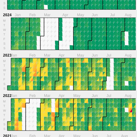
S
S
2024
Jan
Feb
Mar
Apr
May
Jun
Jul
Aug
M
T
W
T
F
S
S
2023
Jan
Feb
Mar
Apr
May
Jun
Jul
Aug
M
T
W
T
F
S
S
2022
Jan
Feb
Mar
Apr
May
Jun
Jul
Aug
M
T
W
T
F
S
S
2021
Jan
Feb
Mar
Apr
May
Jun
Jul
Aug