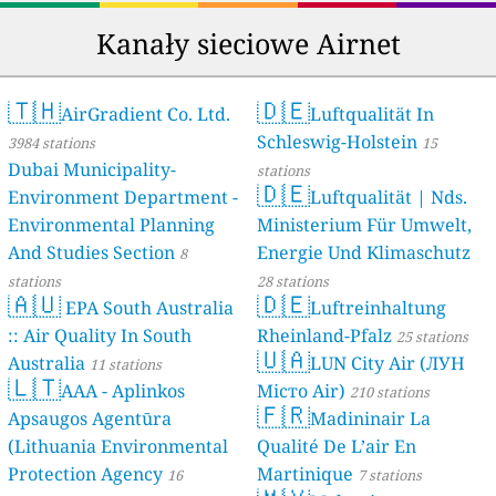
Kanały sieciowe Airnet
🇹🇭
🇩🇪
AirGradient Co. Ltd.
Luftqualität In
Schleswig-Holstein
3984 stations
15
Dubai Municipality-
stations
🇩🇪
Environment Department -
Luftqualität | Nds.
Environmental Planning
Ministerium Für Umwelt,
And Studies Section
Energie Und Klimaschutz
8
stations
28 stations
🇦🇺
🇩🇪
EPA South Australia
Luftreinhaltung
:: Air Quality In South
Rheinland-Pfalz
25 stations
🇺🇦
Australia
LUN City Air (ЛУН
11 stations
🇱🇹
AAA - Aplinkos
Місто Air)
210 stations
🇫🇷
Apsaugos Agentūra
Madininair La
(Lithuania Environmental
Qualité De L’air En
Protection Agency
Martinique
16
7 stations