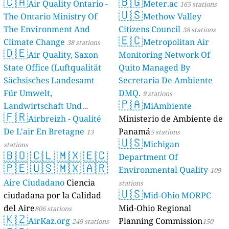
🇨🇦
🇧🇬
Air Quality Ontario -
Meter.ac
165 stations
🇺🇸
The Ontario Ministry Of
Methow Valley
The Environment And
Citizens Council
38 stations
🇪🇨
Climate Change
Metropolitan Air
38 stations
🇩🇪
Air Quality, Saxon
Monitoring Network Of
State Office (Luftqualität
Quito Managed By
Sächsisches Landesamt
Secretaria De Ambiente
Für Umwelt,
DMQ.
9 stations
🇵🇦
Landwirtschaft Und
MiAmbiente
🇫🇷
Geologie)
Airbreizh - Qualité
Ministerio de Ambiente de
50 stations
De L'air En Bretagne
Panamá
13
5 stations
🇺🇸
Michigan
stations
🇧🇴
🇨🇱
🇲🇽
🇪🇨
Department Of
🇵🇪
🇺🇸
🇲🇽
🇦🇷
Environmental Quality
109
Aire Ciudadano
Ciencia
stations
🇺🇸
ciudadana por la Calidad
Mid-Ohio MORPC
del Aire
Mid-Ohio Regional
806 stations
🇰🇿
AirKaz.org
Planning Commission
249 stations
150