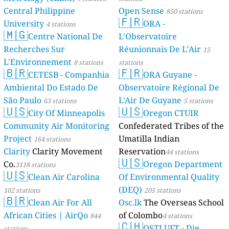
Central Philippine
Open Sense
850 stations
🇫🇷
University
ORA -
4 stations
🇲🇬
Centre National De
L'Observatoire
Recherches Sur
Réunionnais De L’Air
15
L'Environnement
8 stations
stations
🇧🇷
🇫🇷
CETESB - Companhia
ORA Guyane -
Ambiental Do Estado De
Observatoire Régional De
São Paulo
L'Air De Guyane
63 stations
5 stations
🇺🇸
🇺🇸
City Of Minneapolis
Oregon CTUIR
Community Air Monitoring
Confederated Tribes of the
Project
Umatilla Indian
164 stations
Clarity
Clarity Movement
Reservation
44 stations
🇺🇸
Co.
Oregon Department
3118 stations
🇺🇸
Clean Air Carolina
Of Environmental Quality
(DEQ)
102 stations
205 stations
🇧🇷
Clean Air For All
Osc.lk
The Overseas School
African Cities | AirQo
of Colombo
844
4 stations
🇨🇭
OSTLUFT - Die
stations