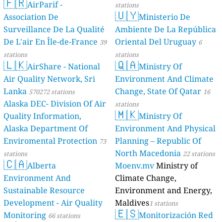
🇫🇷
AirParif -
stations
🇺🇾
Association De
Ministerio De
Surveillance De La Qualité
Ambiente De La República
De L'air En Île-de-France
Oriental Del Uruguay
39
6
stations
stations
🇱🇰
🇶🇦
AirShare - National
Ministry Of
Air Quality Network, Sri
Environment And Climate
Lanka
Change, State Of Qatar
570272 stations
16
Alaska DEC- Division Of Air
stations
🇲🇰
Quality Information,
Ministry Of
Alaska Department Of
Environment And Physical
Enviromental Protection
Planning – Republic Of
73
North Macedonia
stations
22 stations
🇨🇦
Alberta
Moenv.mv
Ministry of
Environment And
Climate Change,
Sustainable Resource
Environment and Energy,
Development - Air Quality
Maldives
1 stations
🇪🇸
Monitoring
Monitorización Red
66 stations