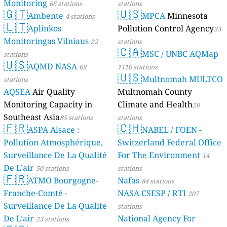
Monitoring
66 stations
stations
🇬🇹
🇺🇸
Ambente
MPCA
Minnesota
4 stations
🇱🇹
Aplinkos
Pollution Control Agency
33
Monitoringas Vilniaus
22
stations
🇨🇦
MSC / UNBC AQMap
stations
🇺🇸
AQMD NASA
69
1110 stations
🇺🇸
Multnomah MULTCO
stations
AQSEA
Air Quality
Multnomah County
Monitoring Capacity in
Climate and Health
20
Southeast Asia
85 stations
stations
🇫🇷
🇨🇭
ASPA Alsace :
NABEL / FOEN -
Pollution Atmosphérique,
Switzerland Federal Office
Surveillance De La Qualité
For The Environment
14
De L’air
50 stations
stations
🇫🇷
ATMO Bourgogne-
Nafas
84 stations
Franche-Comté -
NASA CSESP / RTI
207
Surveillance De La Qualite
stations
De L’air
National Agency For
23 stations