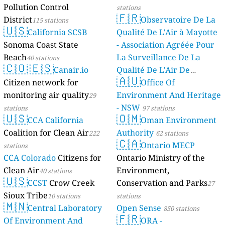
Pollution Control
stations
🇫🇷
District
Observatoire De La
115 stations
🇺🇸
California SCSB
Qualité De L'Air à Mayotte
Sonoma Coast State
- Association Agréée Pour
Beach
La Surveillance De La
40 stations
🇨🇴
🇪🇸
Canair.io
Qualité De L'Air De
🇦🇺
Citizen network for
Mayotte
Office Of
4 stations
monitoring air quality
Environment And Heritage
29
- NSW
stations
97 stations
🇺🇸
🇴🇲
CCA California
Oman Environment
Coalition for Clean Air
Authority
222
62 stations
🇨🇦
Ontario MECP
stations
CCA Colorado
Citizens for
Ontario Ministry of the
Clean Air
Environment,
40 stations
🇺🇸
CCST
Crow Creek
Conservation and Parks
27
Sioux Tribe
10 stations
stations
🇲🇳
Central Laboratory
Open Sense
850 stations
🇫🇷
Of Environment And
ORA -