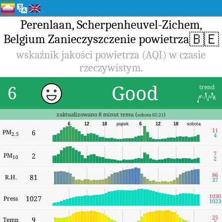
Perenlaan, Scherpenheuvel-Zichem,
🇧🇪
Belgium Zanieczyszczenie powietrza
wskaźnik jakości powietrza (AQI) w czasie
rzeczywistym.
Good
6
trend
zaktualizowano 8 minut temu (
)
sobota 02:21
6
12
18
piątek
6
12
18
sobota
11
PM
6
2.5
4
7
PM
2
10
2
86
81
R.H.
37
1030
1027
Press
1023
25
9
Temp