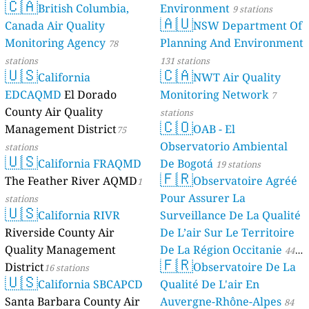
🇨🇦
British Columbia,
Environment
9 stations
🇦🇺
Canada Air Quality
NSW Department Of
Monitoring Agency
Planning And Environment
78
stations
131 stations
🇺🇸
🇨🇦
California
NWT Air Quality
EDCAQMD
El Dorado
Monitoring Network
7
County Air Quality
stations
🇨🇴
Management District
OAB - El
75
Observatorio Ambiental
stations
🇺🇸
California FRAQMD
De Bogotá
19 stations
🇫🇷
The Feather River AQMD
Observatoire Agréé
1
Pour Assurer La
stations
🇺🇸
California RIVR
Surveillance De La Qualité
Riverside County Air
De L’air Sur Le Territoire
Quality Management
De La Région Occitanie
44
🇫🇷
District
Observatoire De La
16 stations
stations
🇺🇸
California SBCAPCD
Qualité De L'air En
Santa Barbara County Air
Auvergne-Rhône-Alpes
84