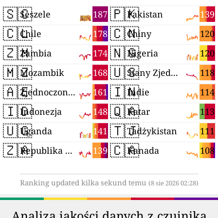
🇸🇨
🇵🇰
187
139
Seszele
Pakistan
🇨🇱
🇨🇳
178
120
Chile
Chiny
🇿🇲
🇳🇬
174
120
Zambia
Nigeria
🇲🇿
🇺🇸
168
118
Mozambik
Stany Zjednoczone
🇦🇪
🇮🇳
161
114
Zjednoczone Emiraty Arabskie
Indie
🇮🇩
🇶🇦
148
113
Indonezja
Katar
🇺🇬
🇹🇯
141
111
Uganda
Tadżykistan
🇿🇦
🇨🇦
139
108
Republika Południowej Afryki
Kanada
Ranking updated kilka sekund temu
(8 sie 2026 02:28)
Analiza jakości danych z czujnika