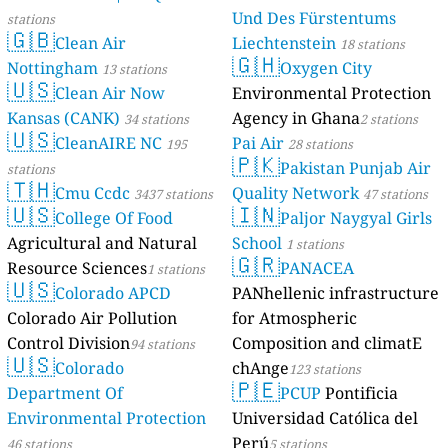
Und Des Fürstentums
stations
🇬🇧
Clean Air
Liechtenstein
18 stations
🇬🇭
Nottingham
Oxygen City
13 stations
🇺🇸
Clean Air Now
Environmental Protection
Kansas (CANK)
Agency in Ghana
34 stations
2 stations
🇺🇸
CleanAIRE NC
Pai Air
195
28 stations
🇵🇰
Pakistan Punjab Air
stations
🇹🇭
Cmu Ccdc
Quality Network
3437 stations
47 stations
🇺🇸
🇮🇳
College Of Food
Paljor Naygyal Girls
Agricultural and Natural
School
1 stations
🇬🇷
Resource Sciences
PANACEA
1 stations
🇺🇸
Colorado APCD
PANhellenic infrastructure
Colorado Air Pollution
for Atmospheric
Control Division
Composition and climatE
94 stations
🇺🇸
Colorado
chAnge
123 stations
🇵🇪
Department Of
PCUP
Pontificia
Environmental Protection
Universidad Católica del
Perú
46 stations
5 stations