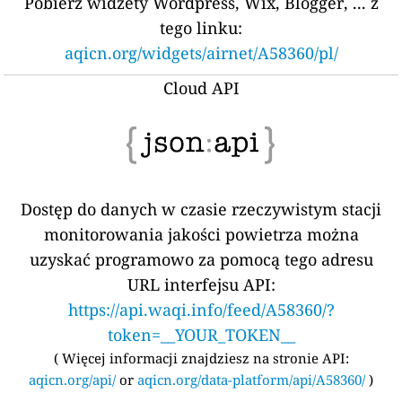
Pobierz widżety Wordpress, Wix, Blogger, ... z
tego linku:
aqicn.org/widgets/airnet/A58360/pl/
Cloud API
Dostęp do danych w czasie rzeczywistym stacji
monitorowania jakości powietrza można
uzyskać programowo za pomocą tego adresu
URL interfejsu API:
https://api.waqi.info/feed/A58360/?
token=__YOUR_TOKEN__
(
Więcej informacji znajdziesz na stronie API:
aqicn.org/api/
or
aqicn.org/data-platform/api/A58360/
)