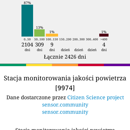
87%
13%
1%
1%
0..50
50..100
100..150
150..200
200..300
300..400
>400
2104
309
9
4
dni
dni
dni
dzień
dzień
dzień
dni
Łącznie 2426 dni
Stacja monitorowania jakości powietrza
[
]
9974
Dane dostarczone przez
Citizen Science project
sensor.community
sensor.community
Stacja monitorowania jakości powietrza