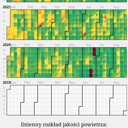
S
2021
Jan
Feb
Mar
Apr
May
Jun
Jul
Aug
M
T
W
T
F
S
S
2020
Jan
Feb
Mar
Apr
May
Jun
Jul
Aug
M
T
W
T
F
S
S
2019
Jan
Feb
Mar
Apr
May
Jun
Jul
Aug
M
T
W
T
F
S
S
Dzienny rozkład jakości powietrza: