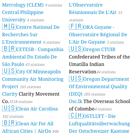
Metrology (CLEM)
L'Observatoire
9 stations
Central Philippine
Réunionnais De L’Air
15
University
4 stations
stations
🇲🇬
🇫🇷
Centre National De
ORA Guyane -
Recherches Sur
Observatoire Régional De
L'Environnement
L'Air De Guyane
8 stations
5 stations
🇧🇷
🇺🇸
CETESB - Companhia
Oregon CTUIR
Ambiental Do Estado De
Confederated Tribes of the
São Paulo
Umatilla Indian
63 stations
🇺🇸
City Of Minneapolis
Reservation
44 stations
🇺🇸
Community Air Monitoring
Oregon Department
Project
Of Environmental Quality
165 stations
Clarity
Clarity Movement
(DEQ)
205 stations
Co.
Osc.lk
The Overseas School
3118 stations
🇺🇸
Clean Air Carolina
of Colombo
4 stations
🇨🇭
OSTLUFT - Die
102 stations
🇧🇷
Clean Air For All
Luftqualitätsüberwachung
African Cities | AirQo
Der Ostschweizer Kantone
846