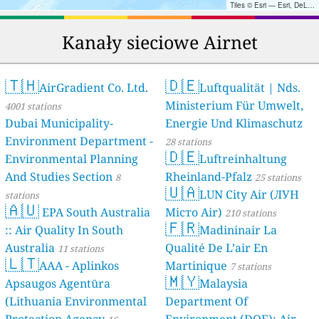
Tiles © Esri — Esri, DeLorme, NAVTEQ, TomTom, Intermap, iPC, USGS, FAO, NPS, NRCAN, GeoBase, Kadaster NL, Ordnance Survey, Esri Japan, METI, Esri China (Hong Kong), and the GIS User Community
Kanały sieciowe Airnet
🇹🇭
🇩🇪
AirGradient Co. Ltd.
Luftqualität | Nds.
Ministerium Für Umwelt,
4001 stations
Dubai Municipality-
Energie Und Klimaschutz
Environment Department -
28 stations
🇩🇪
Environmental Planning
Luftreinhaltung
And Studies Section
Rheinland-Pfalz
8
25 stations
🇺🇦
LUN City Air (ЛУН
stations
🇦🇺
EPA South Australia
Місто Air)
210 stations
🇫🇷
:: Air Quality In South
Madininair La
Australia
Qualité De L’air En
11 stations
🇱🇹
AAA - Aplinkos
Martinique
7 stations
🇲🇾
Apsaugos Agentūra
Malaysia
(Lithuania Environmental
Department Of