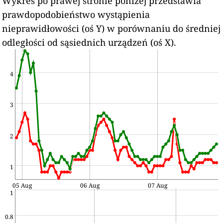
Wykres po prawej stronie poniżej przedstawia
prawdopodobieństwo wystąpienia
nieprawidłowości (oś Y) w porównaniu do średniej
odległości od sąsiednich urządzeń (oś X).
4
3
2
1
05 Aug
06 Aug
07 Aug
1
0.8