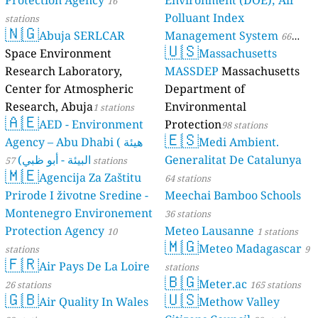
Protection Agency
Environment (DOE); Air
16
Polluant Index
stations
🇳🇬
Abuja SERLCAR
Management System
66
🇺🇸
Space Environment
Massachusetts
stations
Research Laboratory,
MASSDEP
Massachusetts
Center for Atmospheric
Department of
Research, Abuja
Environmental
1 stations
🇦🇪
AED - Environment
Protection
98 stations
🇪🇸
Agency – Abu Dhabi ( هيئة
Medi Ambient.
البيئة - أبو ظبي)
Generalitat De Catalunya
57 stations
🇲🇪
Agencija Za Zaštitu
64 stations
Prirode I životne Sredine -
Meechai Bamboo Schools
Montenegro Environement
36 stations
Protection Agency
Meteo Lausanne
10
1 stations
🇲🇬
Meteo Madagascar
stations
9
🇫🇷
Air Pays De La Loire
stations
🇧🇬
Meter.ac
26 stations
165 stations
🇬🇧
🇺🇸
Air Quality In Wales
Methow Valley