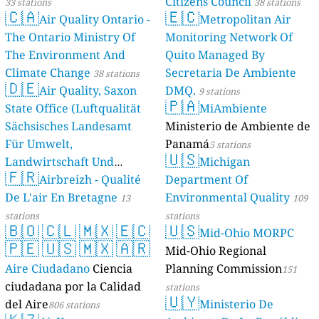
Citizens Council
33 stations
38 stations
🇨🇦
🇪🇨
Air Quality Ontario -
Metropolitan Air
The Ontario Ministry Of
Monitoring Network Of
The Environment And
Quito Managed By
Climate Change
Secretaria De Ambiente
38 stations
🇩🇪
Air Quality, Saxon
DMQ.
9 stations
🇵🇦
State Office (Luftqualität
MiAmbiente
Sächsisches Landesamt
Ministerio de Ambiente de
Für Umwelt,
Panamá
5 stations
🇺🇸
Landwirtschaft Und
Michigan
🇫🇷
Geologie)
Airbreizh - Qualité
Department Of
50 stations
De L'air En Bretagne
Environmental Quality
13
109
stations
stations
🇧🇴
🇨🇱
🇲🇽
🇪🇨
🇺🇸
Mid-Ohio MORPC
🇵🇪
🇺🇸
🇲🇽
🇦🇷
Mid-Ohio Regional
Aire Ciudadano
Ciencia
Planning Commission
151
ciudadana por la Calidad
stations
🇺🇾
del Aire
Ministerio De
806 stations