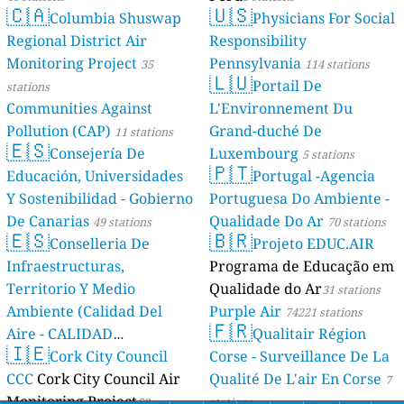
🇨🇦
🇺🇸
Columbia Shuswap
Physicians For Social
Regional District Air
Responsibility
Monitoring Project
Pennsylvania
35
114 stations
🇱🇺
Portail De
stations
Communities Against
L'Environnement Du
Pollution (CAP)
Grand-duché De
11 stations
🇪🇸
Consejería De
Luxembourg
5 stations
🇵🇹
Educación, Universidades
Portugal -Agencia
Y Sostenibilidad - Gobierno
Portuguesa Do Ambiente -
De Canarias
Qualidade Do Ar
49 stations
70 stations
🇪🇸
🇧🇷
Conselleria De
Projeto EDUC.AIR
Infraestructuras,
Programa de Educação em
Territorio Y Medio
Qualidade do Ar
31 stations
Ambiente (Calidad Del
Purple Air
74221 stations
🇫🇷
Aire - CALIDAD
Qualitair Région
🇮🇪
AMBIENTAL)
Cork City Council
Corse - Surveillance De La
23 stations
CCC
Cork City Council Air
Qualité De L'air En Corse
7
Monitoring Project
53
stations