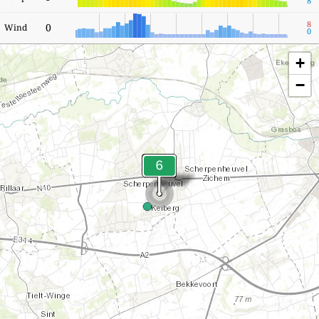
8
8
0
Wind
0
+
−