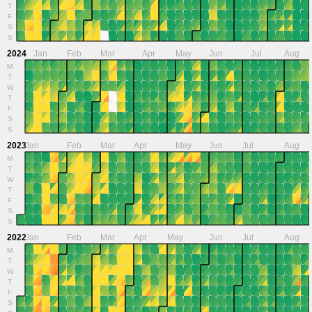
T
F
S
S
2024
Jan
Feb
Mar
Apr
May
Jun
Jul
Aug
M
T
W
T
F
S
S
2023
Jan
Feb
Mar
Apr
May
Jun
Jul
Aug
M
T
W
T
F
S
S
2022
Jan
Feb
Mar
Apr
May
Jun
Jul
Aug
M
T
W
T
F
S