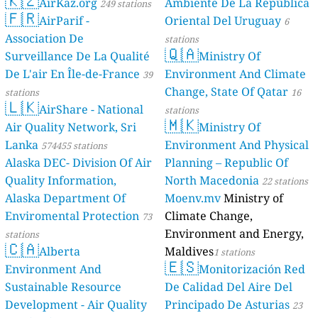
🇰🇿
AirKaz.org
Ambiente De La República
249 stations
🇫🇷
AirParif -
Oriental Del Uruguay
6
Association De
stations
🇶🇦
Surveillance De La Qualité
Ministry Of
De L'air En Île-de-France
Environment And Climate
39
Change, State Of Qatar
stations
16
🇱🇰
AirShare - National
stations
🇲🇰
Air Quality Network, Sri
Ministry Of
Lanka
Environment And Physical
574455 stations
Alaska DEC- Division Of Air
Planning – Republic Of
Quality Information,
North Macedonia
22 stations
Alaska Department Of
Moenv.mv
Ministry of
Enviromental Protection
Climate Change,
73
Environment and Energy,
stations
🇨🇦
Alberta
Maldives
1 stations
🇪🇸
Environment And
Monitorización Red
Sustainable Resource
De Calidad Del Aire Del
Development - Air Quality
Principado De Asturias
23