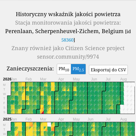
Historyczny wskaźnik jakości powietrza
Stacja monitorowania jakości powietrza:
Perenlaan, Scherpenheuvel-Zichem, Belgium
[id
58360
]
Znany również jako
Citizen Science project
sensor.community/9974
Zanieczyszczenia:
PM
PM
Eksportuj do CSV
10
2.5
2026
Jan
Feb
Mar
Apr
May
Jun
Jul
Aug
M
T
W
T
F
S
S
2025
Jan
Feb
Mar
Apr
May
Jun
Jul
Aug
M
T
W