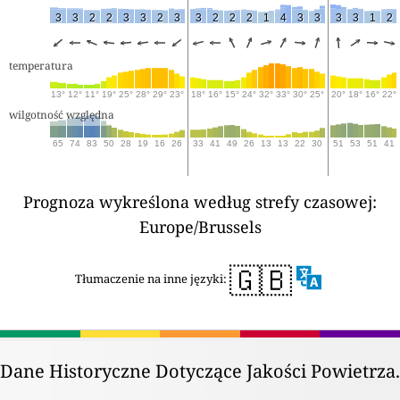
3
3
2
2
3
3
2
3
3
2
2
2
1
4
3
3
3
3
1
2
temperatura
13°
12°
11°
19°
25°
28°
29°
23°
18°
16°
15°
24°
32°
33°
30°
25°
20°
18°
16°
22°
wilgotność względna
65
74
83
50
28
19
16
26
33
41
49
26
13
13
22
30
51
53
51
41
Prognoza wykreślona według strefy czasowej:
Europe/Brussels
🇬🇧
Tłumaczenie na inne języki:
Dane Historyczne Dotyczące Jakości Powietrza.