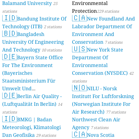
Balamand University
Environmental
stations
25
Protection
stations
229 stations
🇮🇩
🇨🇦
Bandung Institute Of
New Foundland And
Technology (ITB)
Labrador Department Of
2 stations
🇧🇩
Bangladesh
Environment And
University Of Engineering
Conservation
7 stations
🇺🇸
And Technology
New York State
10 stations
🇩🇪
Bayern State Office
Department Of
For The Environment
Environmental
(Bayerisches
Conservation (NYSDEC)
42
Staatsministerium Für
stations
🇳🇴
Umwelt Und
NILU - Norsk
🇩🇪
Berlin Air Quality -
Verbraucherschutz) - LfU
Institutt For Luftforskning
(Luftqualität In Berlin)
(Norwegian Institute For
46 stations
14
Air Research)
stations
77 stations
🇮🇩
BMKG | Badan
Northwest Clean Air
Meteorologi, Klimatologi
Agency
7 stations
🇨🇦
Dan Geofisika
Nova Scotia
29 stations