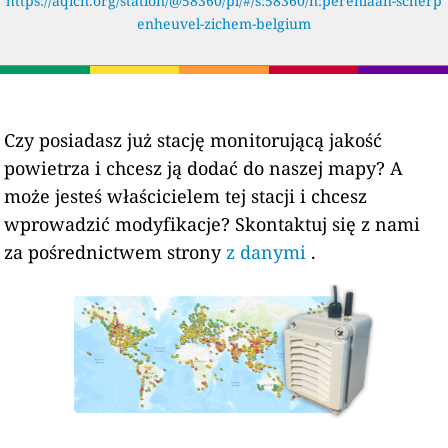
https://aqicn.org/station/@58360/pl/#/s:58360/n:perenlaan-scherp
enheuvel-zichem-belgium
Czy posiadasz już stację monitorującą jakość
powietrza i chcesz ją dodać do naszej mapy? A
może jesteś właścicielem tej stacji i chcesz
wprowadzić modyfikacje? Skontaktuj się z nami
za pośrednictwem strony
z danymi
.