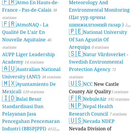
🇫🇷
Atmo En Hauts-de-
Meteorology And
France - Pas-de-Calais
Environmental Monitoring
38
(Цаг уур орчны
stations
🇫🇷
AtmoNAQ - La
шинжилгээний газар )
21
🇵🇪
Qualité De L’air En
National University
stations
Nouvelle Aquitaine
Of San Agustin Of
46
Arequipa
stations
0 stations
🇸🇪
AUPP Liger Leadership
Natur Vårdsverket -
Academy
Swedish Environmental
14 stations
🇦🇺
Australian National
Protection Agency
71
University (ANU)
38 stations
stations
🇲🇽
🇺🇸
Ayuntamiento De
NCC
New Castle
Mexicali
County Air Quality
120 stations
5 stations
🇮🇩
🇫🇷
Balai Besar
NebuleAir
192 stations
🇳🇵
Standardisasi Dan
Nepal Health
Pelayanan Jasa
Research Council
7 stations
🇺🇸
Pencegahan Pencemaran
Nevada NDEP
Industri (BBSPJPPI)
Nevada Division of
4152