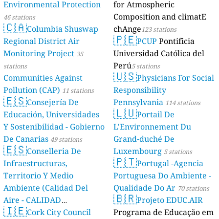
Environmental Protection
for Atmospheric
Composition and climatE
46 stations
🇨🇦
Columbia Shuswap
chAnge
123 stations
🇵🇪
Regional District Air
PCUP
Pontificia
Monitoring Project
Universidad Católica del
35
Perú
stations
5 stations
🇺🇸
Communities Against
Physicians For Social
Pollution (CAP)
Responsibility
11 stations
🇪🇸
Consejería De
Pennsylvania
114 stations
🇱🇺
Educación, Universidades
Portail De
Y Sostenibilidad - Gobierno
L'Environnement Du
De Canarias
Grand-duché De
49 stations
🇪🇸
Conselleria De
Luxembourg
5 stations
🇵🇹
Infraestructuras,
Portugal -Agencia
Territorio Y Medio
Portuguesa Do Ambiente -
Ambiente (Calidad Del
Qualidade Do Ar
70 stations
🇧🇷
Aire - CALIDAD
Projeto EDUC.AIR
🇮🇪
AMBIENTAL)
Cork City Council
Programa de Educação em
23 stations