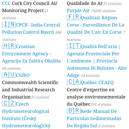
CCC
Cork City Council Air
Qualidade do Ar
31 stations
Monitoring Project
Purple Air
53
74206 stations
🇫🇷
Qualitair Région
stations
🇮🇳
CPCB - India Central
Corse - Surveillance De La
Pollution Control Board
Qualité De L'air En Corse
586
7
stations
stations
🇭🇷
🇮🇹
Croatian
Qualità Dell’aria |
Environment Agency -
Agenzia Provinciale Per
Agencija Za Zaštitu Okoliša
L'ambiente | Provincia
Autonoma Di Bolzano - Alto
66 stations
🇦🇺
CSIRO
Adige
14 stations
🇨🇦
Commonwealth Scientific
Québec CEAEQ
and Industrial Research
Centre d'expertise en
Organisation
analyse environnementale
35 stations
🇨🇿
Czech
du Québec
101 stations
🇧🇷
Hydrometeorological
Rede Manual De
Institute (Český
Partículas Sedimentadas
Hydrometeorologický
Da Região Sul
6 stations