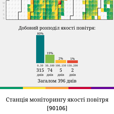
W
T
F
S
S
Добовий розподіл якості повітря:
80%
19%
2%
1%
0..50
50..100
100..150
150..200
315
74
5
2
днів
днів
днів
днів
Загалом 396 днів
Станція моніторингу якості повітря
[
]
90106