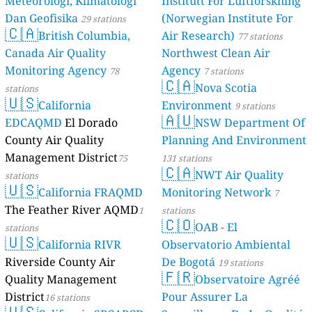
Meteorologi, Klimatologi
Institutt For Luftforskning
Dan Geofisika
(Norwegian Institute For
29 stations
🇨🇦
British Columbia,
Air Research)
77 stations
Canada Air Quality
Northwest Clean Air
Monitoring Agency
Agency
78
7 stations
🇨🇦
Nova Scotia
stations
🇺🇸
California
Environment
9 stations
🇦🇺
EDCAQMD
El Dorado
NSW Department Of
County Air Quality
Planning And Environment
Management District
75
131 stations
🇨🇦
NWT Air Quality
stations
🇺🇸
California FRAQMD
Monitoring Network
7
The Feather River AQMD
1
stations
🇨🇴
OAB - El
stations
🇺🇸
California RIVR
Observatorio Ambiental
Riverside County Air
De Bogotá
19 stations
🇫🇷
Quality Management
Observatoire Agréé
District
Pour Assurer La
16 stations
🇺🇸