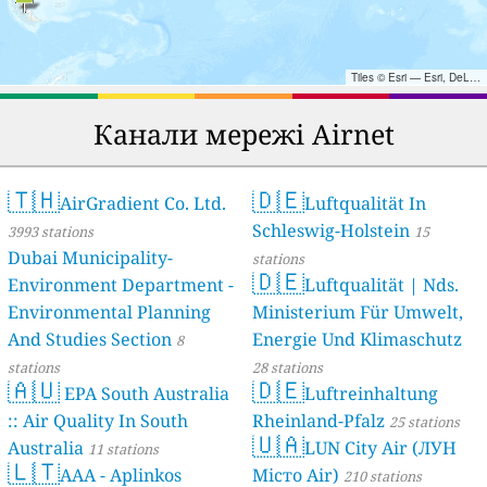
Tiles © Esri — Esri, DeLorme, NAVTEQ, TomTom, Intermap, iPC, USGS, FAO, NPS, NRCAN, GeoBase, Kadaster NL, Ordnance Survey, Esri Japan, METI, Esri China (Hong Kong), and the GIS User Community
Канали мережі Airnet
🇹🇭
🇩🇪
AirGradient Co. Ltd.
Luftqualität In
Schleswig-Holstein
3993 stations
15
Dubai Municipality-
stations
🇩🇪
Environment Department -
Luftqualität | Nds.
Environmental Planning
Ministerium Für Umwelt,
And Studies Section
Energie Und Klimaschutz
8
stations
28 stations
🇦🇺
🇩🇪
EPA South Australia
Luftreinhaltung
:: Air Quality In South
Rheinland-Pfalz
25 stations
🇺🇦
Australia
LUN City Air (ЛУН
11 stations
🇱🇹
AAA - Aplinkos
Місто Air)
210 stations