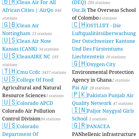
🇧🇷
Clean Air For All
(DEQ)
205 stations
African Cities | AirQo
Osc.lk
The Overseas School
846
of Colombo
stations
4 stations
🇬🇧
🇨🇭
Clean Air
OSTLUFT - Die
Nottingham
Luftqualitätsüberwachung
13 stations
🇺🇸
Clean Air Now
Der Ostschweizer Kantone
Kansas (CANK)
Und Des Fürstentums
34 stations
🇺🇸
CleanAIRE NC
Liechtenstein
193
18 stations
🇬🇭
Oxygen City
stations
🇹🇭
Cmu Ccdc
Environmental Protection
3437 stations
🇺🇸
College Of Food
Agency in Ghana
2 stations
Agricultural and Natural
Pai Air
28 stations
🇵🇰
Resource Sciences
Pakistan Punjab Air
1 stations
🇺🇸
Colorado APCD
Quality Network
47 stations
🇮🇳
Colorado Air Pollution
Paljor Naygyal Girls
Control Division
School
94 stations
1 stations
🇺🇸
🇬🇷
Colorado
PANACEA
Department Of
PANhellenic infrastructure