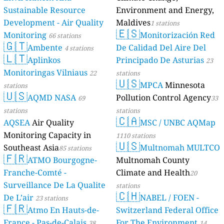
Sustainable Resource
Environment and Energy,
Development - Air Quality
Maldives
1 stations
🇪🇸
Monitoring
Monitorización Red
66 stations
🇬🇹
Ambente
De Calidad Del Aire Del
4 stations
🇱🇹
Aplinkos
Principado De Asturias
23
Monitoringas Vilniaus
22
stations
🇺🇸
MPCA
Minnesota
stations
🇺🇸
AQMD NASA
Pollution Control Agency
69
33
stations
stations
🇨🇦
AQSEA
Air Quality
MSC / UNBC AQMap
Monitoring Capacity in
1110 stations
🇺🇸
Southeast Asia
Multnomah MULTCO
85 stations
🇫🇷
ATMO Bourgogne-
Multnomah County
Franche-Comté -
Climate and Health
20
Surveillance De La Qualite
stations
🇨🇭
De L’air
NABEL / FOEN -
23 stations
🇫🇷
Atmo En Hauts-de-
Switzerland Federal Office
France - Pas-de-Calais
For The Environment
38
14