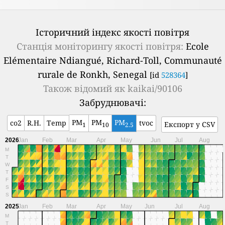
Історичний індекс якості повітря
Станція моніторингу якості повітря:
Ecole
Elémentaire Ndiangué, Richard-Toll, Communauté
rurale de Ronkh, Senegal
[id
528364
]
Також відомий як
kaikai/90106
Забруднювачі:
PM
PM
PM
co2
R.H.
Temp
tvoc
Експорт у CSV
1
10
2.5
2026
Jan
Feb
Mar
Apr
May
Jun
Jul
Aug
M
T
W
T
F
S
S
2025
Jan
Feb
Mar
Apr
May
Jun
Jul
Aug
M
T