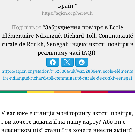
країн.”
https://aqicn.org/here/uk/
Поділіться
“Забруднення повітря в Ecole
Elémentaire Ndiangué, Richard-Toll, Communauté
rurale de Ronkh, Senegal: індекс якості повітря в
реальному часі (AQI)”
https://aqicn.org/station/@528364/uk/#/s:528364/n:ecole-elémenta
ire-ndiangué-richard-toll-communauté-rurale-de-ronkh-senegal
У вас вже є станція моніторингу якості повітря,
і ви хочете додати її на нашу карту? Або ви є
власником цієї станції та хочете внести зміни?