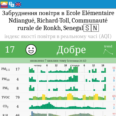
Забруднення повітря в Ecole Elémentaire
Ndiangué, Richard-Toll, Communauté
🇸🇳
rurale de Ronkh, Senegal
індекс якості повітря в реальному часі (AQI)
Добре
17
trend
оновлено 7 хвилин тому (
)
п’ятниця 20:32
четвер
6
12
18
п’ятниця
6
12
18
11
PM
17
2.5
0
3
PM
4
10
0
7
PM
8
1
0
63
79
TVOC
3
7
CO
4
2
2
77
46
R.H.