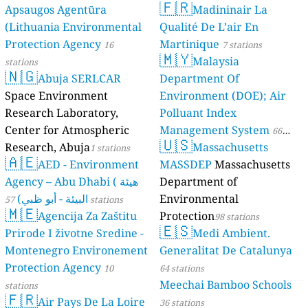
🇫🇷
Apsaugos Agentūra
Madininair La
(Lithuania Environmental
Qualité De L’air En
Protection Agency
Martinique
16
7 stations
🇲🇾
Malaysia
stations
🇳🇬
Abuja SERLCAR
Department Of
Space Environment
Environment (DOE); Air
Research Laboratory,
Polluant Index
Center for Atmospheric
Management System
66
🇺🇸
Research, Abuja
Massachusetts
1 stations
stations
🇦🇪
AED - Environment
MASSDEP
Massachusetts
Agency – Abu Dhabi ( هيئة
Department of
البيئة - أبو ظبي)
Environmental
57 stations
🇲🇪
Agencija Za Zaštitu
Protection
98 stations
🇪🇸
Prirode I životne Sredine -
Medi Ambient.
Montenegro Environement
Generalitat De Catalunya
Protection Agency
10
64 stations
Meechai Bamboo Schools
stations
🇫🇷
Air Pays De La Loire
36 stations