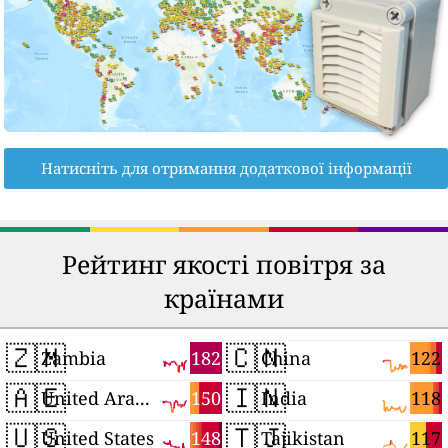
Натисніть для отримання додаткової інформації
Рейтинг якості повітря за
країнами
🇿🇲
🇨🇳
182
122
Zambia
China
🇦🇪
🇮🇳
150
118
United Arab Emirates
India
🇺🇸
🇹🇯
148
117
United States
Tajikistan