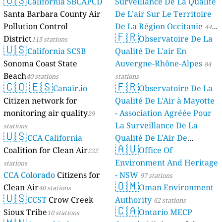
California SBCAPCD
Surveillance De La Qualité
Santa Barbara County Air
De L’air Sur Le Territoire
Pollution Control
De La Région Occitanie
44
🇫🇷
District
Observatoire De La
115 stations
stations
🇺🇸
California SCSB
Qualité De L'air En
Sonoma Coast State
Auvergne-Rhône-Alpes
84
Beach
40 stations
stations
🇨🇴
🇪🇸
🇫🇷
Canair.io
Observatoire De La
Citizen network for
Qualité De L'Air à Mayotte
monitoring air quality
- Association Agréée Pour
29
La Surveillance De La
stations
🇺🇸
CCA California
Qualité De L'Air De
🇦🇺
Coalition for Clean Air
Mayotte
Office Of
222
4 stations
Environment And Heritage
stations
CCA Colorado
Citizens for
- NSW
97 stations
🇴🇲
Clean Air
Oman Environment
40 stations
🇺🇸
CCST
Crow Creek
Authority
62 stations
🇨🇦
Sioux Tribe
Ontario MECP
10 stations