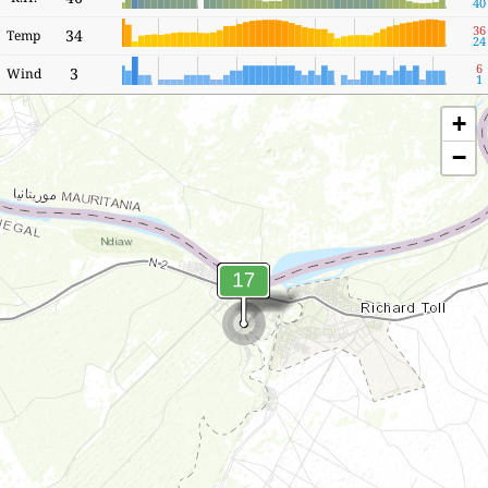
40
36
34
Temp
24
6
3
Wind
1
+
−