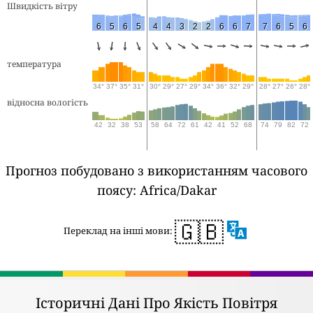
Швидкість вітру
6
5
6
5
4
4
3
2
2
6
6
7
7
6
5
6
температура
34°
37°
35°
31°
30°
29°
27°
29°
34°
36°
32°
29°
28°
27°
26°
28°
відносна вологість
42
32
38
53
58
64
72
61
42
41
52
68
74
79
82
72
Прогноз побудовано з використанням часового
поясу: Africa/Dakar
🇬🇧
Переклад на інші мови:
Історичні Дані Про Якість Повітря