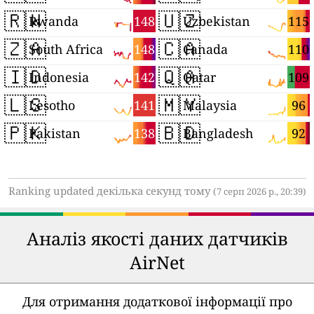
🇷🇼
🇺🇿
148
115
Rwanda
Uzbekistan
🇿🇦
🇨🇦
148
110
South Africa
Canada
🇮🇩
🇶🇦
142
109
Indonesia
Qatar
🇱🇸
🇲🇾
141
96
Lesotho
Malaysia
🇵🇰
🇧🇩
138
92
Pakistan
Bangladesh
Ranking updated декілька секунд тому
(7 серп 2026 р., 20:39)
Аналіз якості даних датчиків
AirNet
Для отримання додаткової інформації про