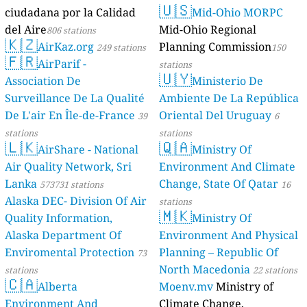
🇺🇸
ciudadana por la Calidad
Mid-Ohio MORPC
del Aire
Mid-Ohio Regional
806 stations
🇰🇿
AirKaz.org
Planning Commission
249 stations
150
🇫🇷
AirParif -
stations
🇺🇾
Association De
Ministerio De
Surveillance De La Qualité
Ambiente De La República
De L'air En Île-de-France
Oriental Del Uruguay
39
6
stations
stations
🇱🇰
🇶🇦
AirShare - National
Ministry Of
Air Quality Network, Sri
Environment And Climate
Lanka
Change, State Of Qatar
573731 stations
16
Alaska DEC- Division Of Air
stations
🇲🇰
Quality Information,
Ministry Of
Alaska Department Of
Environment And Physical
Enviromental Protection
Planning – Republic Of
73
North Macedonia
stations
22 stations
🇨🇦
Alberta
Moenv.mv
Ministry of
Environment And
Climate Change,