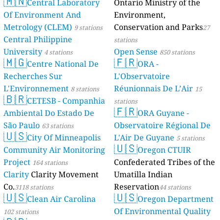
🇲🇳
Central Laboratory
Ontario Ministry of the
Of Environment And
Environment,
Metrology (CLEM)
Conservation and Parks
9 stations
27
Central Philippine
stations
University
Open Sense
4 stations
850 stations
🇲🇬
🇫🇷
Centre National De
ORA -
Recherches Sur
L'Observatoire
L'Environnement
Réunionnais De L’Air
8 stations
15
🇧🇷
CETESB - Companhia
stations
🇫🇷
Ambiental Do Estado De
ORA Guyane -
São Paulo
Observatoire Régional De
63 stations
🇺🇸
City Of Minneapolis
L'Air De Guyane
5 stations
🇺🇸
Community Air Monitoring
Oregon CTUIR
Project
Confederated Tribes of the
164 stations
Clarity
Clarity Movement
Umatilla Indian
Co.
Reservation
3118 stations
44 stations
🇺🇸
🇺🇸
Clean Air Carolina
Oregon Department
Of Environmental Quality
102 stations