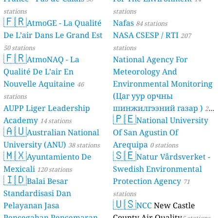
stations
stations
🇫🇷
AtmoGE - La Qualité
Nafas
84 stations
De L’air Dans Le Grand Est
NASA CSESP / RTI
207
50 stations
stations
🇫🇷
AtmoNAQ - La
National Agency For
Qualité De L’air En
Meteorology And
Nouvelle Aquitaine
Environmental Monitoring
46
(Цаг уур орчны
stations
AUPP Liger Leadership
шинжилгээний газар )
21
🇵🇪
Academy
National University
14 stations
stations
🇦🇺
Australian National
Of San Agustin Of
University (ANU)
Arequipa
38 stations
0 stations
🇲🇽
🇸🇪
Ayuntamiento De
Natur Vårdsverket -
Mexicali
Swedish Environmental
120 stations
🇮🇩
Balai Besar
Protection Agency
71
Standardisasi Dan
stations
🇺🇸
Pelayanan Jasa
NCC
New Castle
Pencegahan Pencemaran
County Air Quality