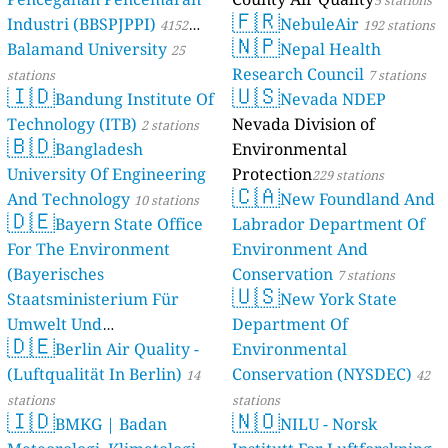
5 stations
🇫🇷
Industri (BBSPJPPI)
NebuleAir
4152
192 stations
🇳🇵
Balamand University
Nepal Health
stations
25
Research Council
stations
7 stations
🇮🇩
🇺🇸
Bandung Institute Of
Nevada NDEP
Technology (ITB)
Nevada Division of
2 stations
🇧🇩
Bangladesh
Environmental
University Of Engineering
Protection
229 stations
🇨🇦
And Technology
New Foundland And
10 stations
🇩🇪
Bayern State Office
Labrador Department Of
For The Environment
Environment And
(Bayerisches
Conservation
7 stations
🇺🇸
Staatsministerium Für
New York State
Umwelt Und
Department Of
🇩🇪
Berlin Air Quality -
Verbraucherschutz) - LfU
Environmental
(Luftqualität In Berlin)
Conservation (NYSDEC)
46 stations
14
42
stations
stations
🇮🇩
🇳🇴
BMKG | Badan
NILU - Norsk