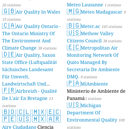
Meteo Lausanne
26 stations
1 stations
🇬🇧
🇲🇬
Air Quality In Wales
Meteo Madagascar
9
33 stations
stations
🇨🇦
🇧🇬
Air Quality Ontario -
Meter.ac
165 stations
🇺🇸
The Ontario Ministry Of
Methow Valley
The Environment And
Citizens Council
38 stations
🇪🇨
Climate Change
Metropolitan Air
38 stations
🇩🇪
Air Quality, Saxon
Monitoring Network Of
State Office (Luftqualität
Quito Managed By
Sächsisches Landesamt
Secretaria De Ambiente
Für Umwelt,
DMQ.
9 stations
🇵🇦
Landwirtschaft Und
MiAmbiente
🇫🇷
Geologie)
Airbreizh - Qualité
Ministerio de Ambiente de
50 stations
De L'air En Bretagne
Panamá
13
5 stations
🇺🇸
Michigan
stations
🇧🇴
🇨🇱
🇲🇽
🇪🇨
Department Of
🇵🇪
🇺🇸
🇲🇽
🇦🇷
Environmental Quality
109
Aire Ciudadano
Ciencia
stations