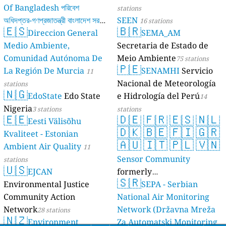
Of Bangladesh পরিবেশ
stations
অধিদপ্তর-গণপ্রজাতন্ত্রী বাংলাদেশ সরকার
SEEN
16 stations
🇪🇸
🇧🇷
Direccion General
SEMA_AM
17 stations
Medio Ambiente,
Secretaria de Estado de
Comunidad Autónoma De
Meio Ambiente
75 stations
🇵🇪
La Región De Murcia
SENAMHI
Servicio
11
Nacional de Meteorología
stations
🇳🇬
EdoState
Edo State
e Hidrología del Perú
14
Nigeria
3 stations
stations
🇪🇪
🇩🇪
🇫🇷
🇪🇸
🇳🇱
Eesti Välisõhu
🇩🇰
🇧🇪
🇫🇮
🇬🇷
Kvaliteet - Estonian
🇦🇺
🇮🇹
🇵🇱
🇻🇳
Ambient Air Quality
11
Sensor Community
stations
🇺🇸
EJCAN
formerly
🇸🇷
Environmental Justice
luftdaten.info
SEPA - Serbian
35814 stations
Community Action
National Air Monitoring
Network
Network (Državna Mreža
28 stations
🇳🇿
Environment
Za Automatski Monitoring