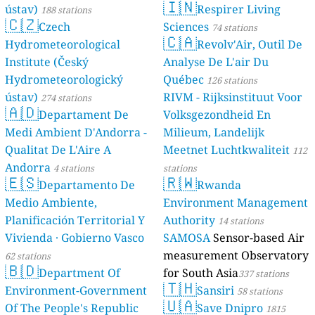
🇮🇳
ústav)
Respirer Living
188 stations
🇨🇿
Czech
Sciences
74 stations
🇨🇦
Hydrometeorological
Revolv'Air, Outil De
Institute (Český
Analyse De L'air Du
Hydrometeorologický
Québec
126 stations
ústav)
RIVM - Rijksinstituut Voor
274 stations
🇦🇩
Departament De
Volksgezondheid En
Medi Ambient D'Andorra -
Milieum, Landelijk
Qualitat De L'Aire A
Meetnet Luchtkwaliteit
112
Andorra
4 stations
stations
🇪🇸
🇷🇼
Departamento De
Rwanda
Medio Ambiente,
Environment Management
Planificación Territorial Y
Authority
14 stations
Vivienda · Gobierno Vasco
SAMOSA
Sensor-based Air
measurement Observatory
62 stations
🇧🇩
Department Of
for South Asia
337 stations
🇹🇭
Environment-Government
Sansiri
58 stations
🇺🇦
Of The People's Republic
Save Dnipro
1815