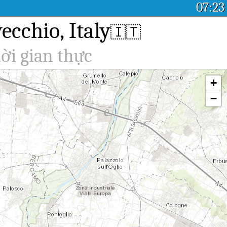
07:23
ecchio, Italy
🇮🇹
ời gian thực
+
−