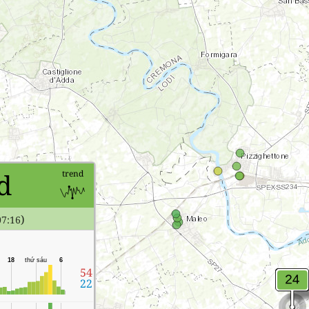
d
trend
)
07:16
18
thứ sáu
6
54
22