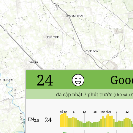
24
Goo
đã cập nhật 7 phút trước (
thứ sáu 
thứ tư
6
12
18
thứ năm
6
12
24
PM
2.5