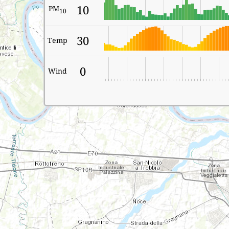
10
PM
10
30
Temp
0
Wind