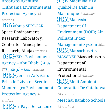
🇫🇷
Apsaugos Agentūra
Madininair La
(Lithuania Environmental
Qualité De L’air En
Protection Agency
Martinique
16
7 stations
🇲🇾
Malaysia
stations
🇳🇬
Abuja SERLCAR
Department Of
Space Environment
Environment (DOE); Air
Research Laboratory,
Polluant Index
Center for Atmospheric
Management System
66
🇺🇸
Research, Abuja
Massachusetts
1 stations
stations
🇦🇪
AED - Environment
MASSDEP
Massachusetts
Agency – Abu Dhabi ( هيئة
Department of
البيئة - أبو ظبي)
Environmental
57 stations
🇲🇪
Agencija Za Zaštitu
Protection
98 stations
🇪🇸
Prirode I životne Sredine -
Medi Ambient.
Montenegro Environement
Generalitat De Catalunya
Protection Agency
10
64 stations
Meechai Bamboo Schools
stations
🇫🇷
Air Pays De La Loire
36 stations