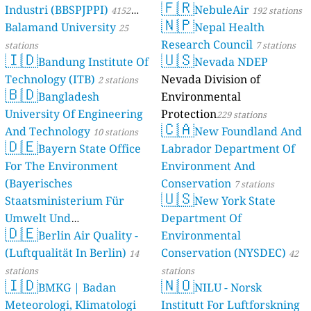
🇫🇷
Industri (BBSPJPPI)
NebuleAir
4152
192 stations
🇳🇵
Balamand University
Nepal Health
stations
25
Research Council
stations
7 stations
🇮🇩
🇺🇸
Bandung Institute Of
Nevada NDEP
Technology (ITB)
Nevada Division of
2 stations
🇧🇩
Bangladesh
Environmental
University Of Engineering
Protection
229 stations
🇨🇦
And Technology
New Foundland And
10 stations
🇩🇪
Bayern State Office
Labrador Department Of
For The Environment
Environment And
(Bayerisches
Conservation
7 stations
🇺🇸
Staatsministerium Für
New York State
Umwelt Und
Department Of
🇩🇪
Berlin Air Quality -
Verbraucherschutz) - LfU
Environmental
(Luftqualität In Berlin)
Conservation (NYSDEC)
46 stations
14
42
stations
stations
🇮🇩
🇳🇴
BMKG | Badan
NILU - Norsk
Meteorologi, Klimatologi
Institutt For Luftforskning