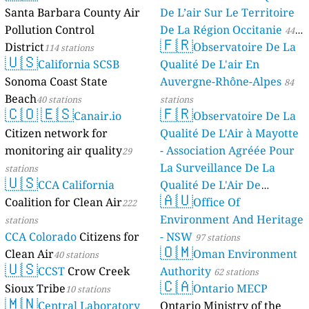
Santa Barbara County Air
De L’air Sur Le Territoire
Pollution Control
De La Région Occitanie
44
🇫🇷
District
Observatoire De La
114 stations
stations
🇺🇸
California SCSB
Qualité De L'air En
Sonoma Coast State
Auvergne-Rhône-Alpes
84
Beach
40 stations
stations
🇨🇴
🇪🇸
🇫🇷
Canair.io
Observatoire De La
Citizen network for
Qualité De L'Air à Mayotte
monitoring air quality
- Association Agréée Pour
29
La Surveillance De La
stations
🇺🇸
CCA California
Qualité De L'Air De
🇦🇺
Coalition for Clean Air
Mayotte
Office Of
222
4 stations
Environment And Heritage
stations
CCA Colorado
Citizens for
- NSW
97 stations
🇴🇲
Clean Air
Oman Environment
40 stations
🇺🇸
CCST
Crow Creek
Authority
62 stations
🇨🇦
Sioux Tribe
Ontario MECP
10 stations
🇲🇳
Central Laboratory
Ontario Ministry of the