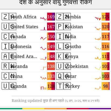
देश के अनुसार वायु गुणवत्ता रैंकिंग
🇿🇦
🇿🇲
169
125
South Africa
Zambia
🇺🇸
🇵🇰
167
120
United States
Pakistan
🇨🇦
🇮🇳
150
117
Canada
India
🇮🇩
🇱🇸
149
116
Indonesia
Lesotho
🇦🇪
🇰🇪
148
111
United Arab Emirates
Kenya
🇷🇼
🇺🇿
138
105
Rwanda
Uzbekistan
🇨🇳
🇶🇦
133
103
China
Qatar
🇺🇬
🇹🇷
128
98
Uganda
Turkey
Ranking updated कुछ ही क्षण पहले
(६ अग. २०२६, शाम ७:२१ बजे)