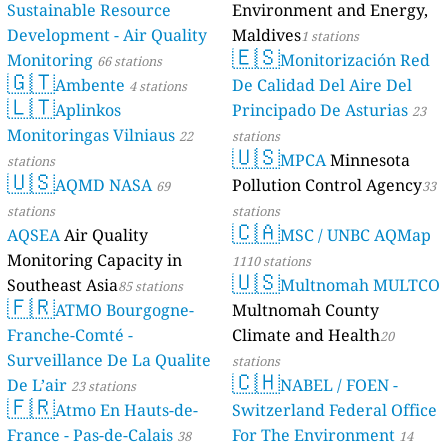
Sustainable Resource
Environment and Energy,
Development - Air Quality
Maldives
1 stations
🇪🇸
Monitoring
Monitorización Red
66 stations
🇬🇹
Ambente
De Calidad Del Aire Del
4 stations
🇱🇹
Aplinkos
Principado De Asturias
23
Monitoringas Vilniaus
22
stations
🇺🇸
MPCA
Minnesota
stations
🇺🇸
AQMD NASA
Pollution Control Agency
69
33
stations
stations
🇨🇦
AQSEA
Air Quality
MSC / UNBC AQMap
Monitoring Capacity in
1110 stations
🇺🇸
Southeast Asia
Multnomah MULTCO
85 stations
🇫🇷
ATMO Bourgogne-
Multnomah County
Franche-Comté -
Climate and Health
20
Surveillance De La Qualite
stations
🇨🇭
De L’air
NABEL / FOEN -
23 stations
🇫🇷
Atmo En Hauts-de-
Switzerland Federal Office
France - Pas-de-Calais
For The Environment
38
14