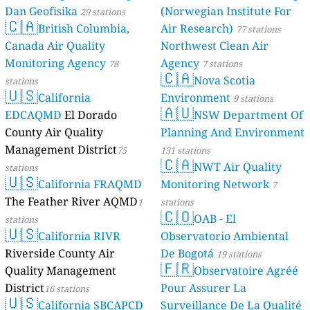
Dan Geofisika
(Norwegian Institute For
29 stations
🇨🇦
British Columbia,
Air Research)
77 stations
Canada Air Quality
Northwest Clean Air
Monitoring Agency
Agency
78
7 stations
🇨🇦
Nova Scotia
stations
🇺🇸
California
Environment
9 stations
🇦🇺
EDCAQMD
El Dorado
NSW Department Of
County Air Quality
Planning And Environment
Management District
75
131 stations
🇨🇦
NWT Air Quality
stations
🇺🇸
California FRAQMD
Monitoring Network
7
The Feather River AQMD
1
stations
🇨🇴
OAB - El
stations
🇺🇸
California RIVR
Observatorio Ambiental
Riverside County Air
De Bogotá
19 stations
🇫🇷
Quality Management
Observatoire Agréé
District
Pour Assurer La
16 stations
🇺🇸
California SBCAPCD
Surveillance De La Qualité