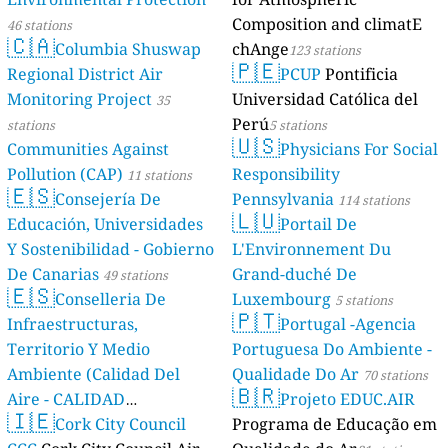
Composition and climatE
46 stations
🇨🇦
Columbia Shuswap
chAnge
123 stations
🇵🇪
Regional District Air
PCUP
Pontificia
Monitoring Project
Universidad Católica del
35
Perú
stations
5 stations
🇺🇸
Communities Against
Physicians For Social
Pollution (CAP)
Responsibility
11 stations
🇪🇸
Consejería De
Pennsylvania
114 stations
🇱🇺
Educación, Universidades
Portail De
Y Sostenibilidad - Gobierno
L'Environnement Du
De Canarias
Grand-duché De
49 stations
🇪🇸
Conselleria De
Luxembourg
5 stations
🇵🇹
Infraestructuras,
Portugal -Agencia
Territorio Y Medio
Portuguesa Do Ambiente -
Ambiente (Calidad Del
Qualidade Do Ar
70 stations
🇧🇷
Aire - CALIDAD
Projeto EDUC.AIR
🇮🇪
AMBIENTAL)
Cork City Council
Programa de Educação em
23 stations