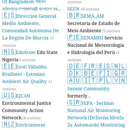
Of Bangladesh পরিবেশ
stations
অধিদপ্তর-গণপ্রজাতন্ত্রী বাংলাদেশ সরকার
SEEN
16 stations
🇪🇸
🇧🇷
Direccion General
SEMA_AM
17 stations
Medio Ambiente,
Secretaria de Estado de
Comunidad Autónoma De
Meio Ambiente
75 stations
🇵🇪
La Región De Murcia
SENAMHI
Servicio
11
Nacional de Meteorología
stations
🇳🇬
EdoState
Edo State
e Hidrología del Perú
14
Nigeria
3 stations
stations
🇪🇪
🇩🇪
🇫🇷
🇪🇸
🇳🇱
Eesti Välisõhu
🇩🇰
🇧🇪
🇫🇮
🇬🇷
Kvaliteet - Estonian
🇦🇺
🇮🇹
🇵🇱
🇻🇳
Ambient Air Quality
11
Sensor Community
stations
🇺🇸
EJCAN
formerly
🇸🇷
Environmental Justice
luftdaten.info
SEPA - Serbian
35809 stations
Community Action
National Air Monitoring
Network
Network (Državna Mreža
28 stations
🇳🇿
Environment
Za Automatski Monitoring