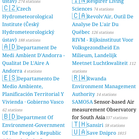
ústav)
Respirer Living
274 stations
🇨🇿
Czech
Sciences
74 stations
🇨🇦
Hydrometeorological
Revolv'Air, Outil De
Institute (Český
Analyse De L'air Du
Hydrometeorologický
Québec
126 stations
ústav)
RIVM - Rijksinstituut Voor
188 stations
🇦🇩
Departament De
Volksgezondheid En
Medi Ambient D'Andorra -
Milieum, Landelijk
Qualitat De L'Aire A
Meetnet Luchtkwaliteit
112
Andorra
4 stations
stations
🇪🇸
🇷🇼
Departamento De
Rwanda
Medio Ambiente,
Environment Management
Planificación Territorial Y
Authority
14 stations
Vivienda · Gobierno Vasco
SAMOSA
Sensor-based Air
measurement Observatory
62 stations
🇧🇩
Department Of
for South Asia
337 stations
🇹🇭
Environment-Government
Sansiri
58 stations
🇺🇦
Of The People's Republic
Save Dnipro
1815