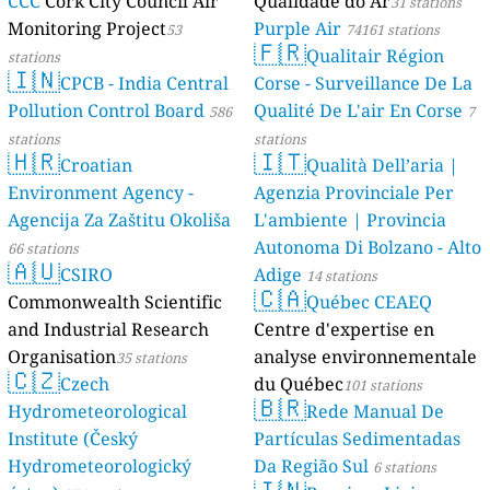
CCC
Cork City Council Air
Qualidade do Ar
31 stations
Monitoring Project
Purple Air
53
74161 stations
🇫🇷
Qualitair Région
stations
🇮🇳
CPCB - India Central
Corse - Surveillance De La
Pollution Control Board
Qualité De L'air En Corse
586
7
stations
stations
🇭🇷
🇮🇹
Croatian
Qualità Dell’aria |
Environment Agency -
Agenzia Provinciale Per
Agencija Za Zaštitu Okoliša
L'ambiente | Provincia
Autonoma Di Bolzano - Alto
66 stations
🇦🇺
CSIRO
Adige
14 stations
🇨🇦
Commonwealth Scientific
Québec CEAEQ
and Industrial Research
Centre d'expertise en
Organisation
analyse environnementale
35 stations
🇨🇿
Czech
du Québec
101 stations
🇧🇷
Hydrometeorological
Rede Manual De
Institute (Český
Partículas Sedimentadas
Hydrometeorologický
Da Região Sul
6 stations
🇮🇳