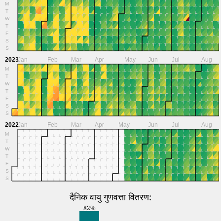
M
T
W
T
F
S
S
2023
Jan
Feb
Mar
Apr
May
Jun
Jul
Aug
M
T
W
T
F
S
S
2022
Jan
Feb
Mar
Apr
May
Jun
Jul
Aug
M
T
W
T
F
S
S
दैनिक वायु गुणवत्ता वितरण:
82%