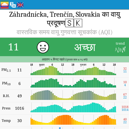
Záhradnícka, Trenčín, Slovakia का वायु
🇸🇰
प्रदूषण
वास्तविक समय वायु गुणवत्ता सूचकांक (AQI)
अच्छा
11
trend
अद्यतन ५ मिनट पहले (
)
गुरूवार शाम ७:१६ बजे
18
बुधवार
6
12
18
गुरूवार
6
12
18
32
PM
11
2.5
11
10
PM
6
10
4
67
49
R.H.
22
1018
1016
Press
1014
40
30
Temp
22