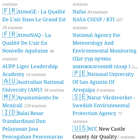
stations
stations
🇫🇷
AtmoGE - La Qualité
Nafas
84 stations
De L’air Dans Le Grand Est
NASA CSESP / RTI
207
50 stations
stations
🇫🇷
AtmoNAQ - La
National Agency For
Qualité De L’air En
Meteorology And
Nouvelle Aquitaine
Environmental Monitoring
46
(Цаг уур орчны
stations
AUPP Liger Leadership
шинжилгээний газар )
21
🇵🇪
Academy
National University
14 stations
stations
🇦🇺
Australian National
Of San Agustin Of
University (ANU)
Arequipa
38 stations
0 stations
🇲🇽
🇸🇪
Ayuntamiento De
Natur Vårdsverket -
Mexicali
Swedish Environmental
120 stations
🇮🇩
Balai Besar
Protection Agency
71
Standardisasi Dan
stations
🇺🇸
Pelayanan Jasa
NCC
New Castle
Pencegahan Pencemaran
County Air Quality
5 stations