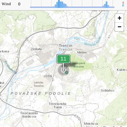
4
0
Wind
0
+
−