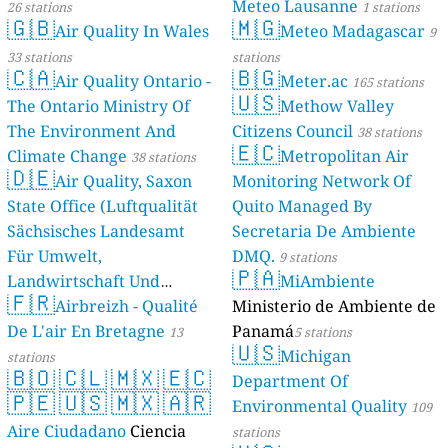
Meteo Lausanne
26 stations
1 stations
🇬🇧
🇲🇬
Air Quality In Wales
Meteo Madagascar
9
33 stations
stations
🇨🇦
🇧🇬
Air Quality Ontario -
Meter.ac
165 stations
🇺🇸
The Ontario Ministry Of
Methow Valley
The Environment And
Citizens Council
38 stations
🇪🇨
Climate Change
Metropolitan Air
38 stations
🇩🇪
Air Quality, Saxon
Monitoring Network Of
State Office (Luftqualität
Quito Managed By
Sächsisches Landesamt
Secretaria De Ambiente
Für Umwelt,
DMQ.
9 stations
🇵🇦
Landwirtschaft Und
MiAmbiente
🇫🇷
Geologie)
Airbreizh - Qualité
Ministerio de Ambiente de
50 stations
De L'air En Bretagne
Panamá
13
5 stations
🇺🇸
Michigan
stations
🇧🇴
🇨🇱
🇲🇽
🇪🇨
Department Of
🇵🇪
🇺🇸
🇲🇽
🇦🇷
Environmental Quality
109
Aire Ciudadano
Ciencia
stations