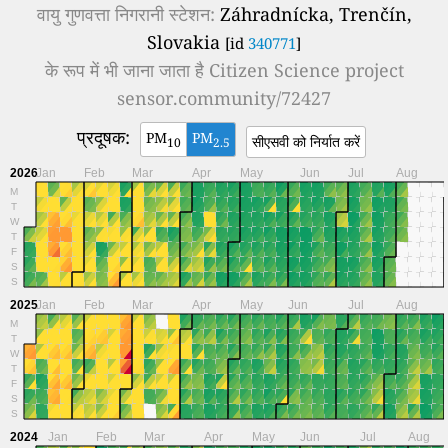
वायु गुणवत्ता निगरानी स्टेशन:
Záhradnícka, Trenčín,
Slovakia
[id
340771
]
के रूप में भी जाना जाता है
Citizen Science project
sensor.community/72427
प्रदूषक:
PM
PM
सीएसवी को निर्यात करें
10
2.5
2026
Jan
Feb
Mar
Apr
May
Jun
Jul
Aug
M
T
W
T
F
S
S
2025
Jan
Feb
Mar
Apr
May
Jun
Jul
Aug
M
T
W
T
F
S
S
2024
Jan
Feb
Mar
Apr
May
Jun
Jul
Aug