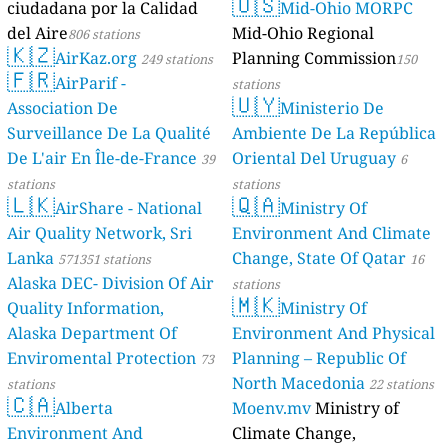
🇺🇸
ciudadana por la Calidad
Mid-Ohio MORPC
del Aire
Mid-Ohio Regional
806 stations
🇰🇿
AirKaz.org
Planning Commission
249 stations
150
🇫🇷
AirParif -
stations
🇺🇾
Association De
Ministerio De
Surveillance De La Qualité
Ambiente De La República
De L'air En Île-de-France
Oriental Del Uruguay
39
6
stations
stations
🇱🇰
🇶🇦
AirShare - National
Ministry Of
Air Quality Network, Sri
Environment And Climate
Lanka
Change, State Of Qatar
571351 stations
16
Alaska DEC- Division Of Air
stations
🇲🇰
Quality Information,
Ministry Of
Alaska Department Of
Environment And Physical
Enviromental Protection
Planning – Republic Of
73
North Macedonia
stations
22 stations
🇨🇦
Alberta
Moenv.mv
Ministry of
Environment And
Climate Change,