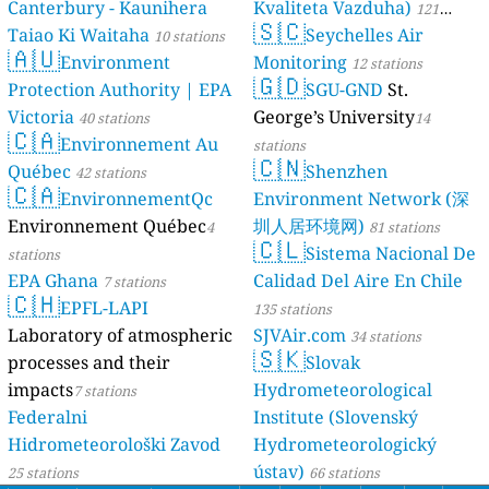
Canterbury - Kaunihera
Kvaliteta Vazduha)
121
🇸🇨
Taiao Ki Waitaha
Seychelles Air
10 stations
stations
🇦🇺
Environment
Monitoring
12 stations
🇬🇩
Protection Authority | EPA
SGU-GND
St.
Victoria
George’s University
40 stations
14
🇨🇦
Environnement Au
stations
🇨🇳
Québec
Shenzhen
42 stations
🇨🇦
EnvironnementQc
Environment Network (深
Environnement Québec
圳人居环境网)
4
81 stations
🇨🇱
Sistema Nacional De
stations
EPA Ghana
Calidad Del Aire En Chile
7 stations
🇨🇭
EPFL-LAPI
135 stations
Laboratory of atmospheric
SJVAir.com
34 stations
🇸🇰
processes and their
Slovak
impacts
Hydrometeorological
7 stations
Federalni
Institute (Slovenský
Hidrometeorološki Zavod
Hydrometeorologický
ústav)
25 stations
66 stations