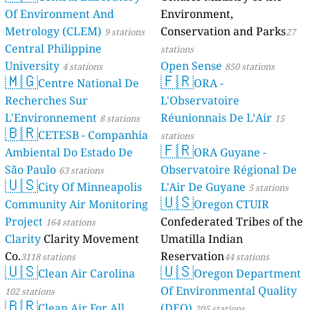
Of Environment And
Environment,
Metrology (CLEM)
Conservation and Parks
9 stations
27
Central Philippine
stations
University
Open Sense
4 stations
850 stations
🇲🇬
🇫🇷
Centre National De
ORA -
Recherches Sur
L'Observatoire
L'Environnement
Réunionnais De L’Air
8 stations
15
🇧🇷
CETESB - Companhia
stations
🇫🇷
Ambiental Do Estado De
ORA Guyane -
São Paulo
Observatoire Régional De
63 stations
🇺🇸
City Of Minneapolis
L'Air De Guyane
5 stations
🇺🇸
Community Air Monitoring
Oregon CTUIR
Project
Confederated Tribes of the
164 stations
Clarity
Clarity Movement
Umatilla Indian
Co.
Reservation
3118 stations
44 stations
🇺🇸
🇺🇸
Clean Air Carolina
Oregon Department
Of Environmental Quality
102 stations
🇧🇷
Clean Air For All
(DEQ)
205 stations