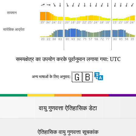
तापमान
35°
34°
24°
21°
20°
18°
20°
22°
25°
24°
19°
16°
15°
15°
19°
24°
सापेक्षिक आर्द्रता
20
22
66
83
80
93
82
75
57
58
72
77
80
85
56
35
समयक्षेत्र का उपयोग करके पूर्वानुमान लगाया गया: UTC
🇬🇧
अन्य भाषाओं के लिए अनुवाद:
वायु गुणवत्ता ऐतिहासिक डेटा
ऐतिहासिक वायु गुणवत्ता सूचकांक