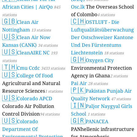
African Cities | AirQo
Osc.lk
The Overseas School
845
of Colombo
stations
4 stations
🇬🇧
🇨🇭
Clean Air
OSTLUFT - Die
Nottingham
Luftqualitätsüberwachung
13 stations
🇺🇸
Clean Air Now
Der Ostschweizer Kantone
Kansas (CANK)
Und Des Fürstentums
34 stations
🇺🇸
CleanAIRE NC
Liechtenstein
193
18 stations
🇬🇭
Oxygen City
stations
🇹🇭
Cmu Ccdc
Environmental Protection
3433 stations
🇺🇸
College Of Food
Agency in Ghana
2 stations
Agricultural and Natural
Pai Air
28 stations
🇵🇰
Resource Sciences
Pakistan Punjab Air
1 stations
🇺🇸
Colorado APCD
Quality Network
47 stations
🇮🇳
Colorado Air Pollution
Paljor Naygyal Girls
Control Division
School
94 stations
1 stations
🇺🇸
🇬🇷
Colorado
PANACEA
Department Of
PANhellenic infrastructure
Environmental Protection
for Atmospheric