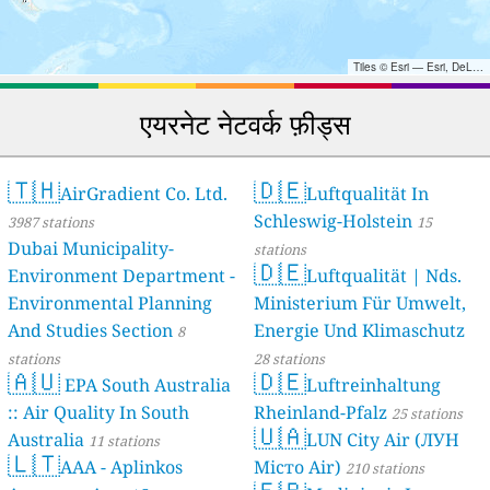
Tiles © Esri — Esri, DeLorme, NAVTEQ, TomTom, Intermap, iPC, USGS, FAO, NPS, NRCAN, GeoBase, Kadaster NL, Ordnance Survey, Esri Japan, METI, Esri China (Hong Kong), and the GIS User Community
एयरनेट नेटवर्क फ़ीड्स
🇹🇭
🇩🇪
AirGradient Co. Ltd.
Luftqualität In
Schleswig-Holstein
3987 stations
15
Dubai Municipality-
stations
🇩🇪
Environment Department -
Luftqualität | Nds.
Environmental Planning
Ministerium Für Umwelt,
And Studies Section
Energie Und Klimaschutz
8
stations
28 stations
🇦🇺
🇩🇪
EPA South Australia
Luftreinhaltung
:: Air Quality In South
Rheinland-Pfalz
25 stations
🇺🇦
Australia
LUN City Air (ЛУН
11 stations
🇱🇹
AAA - Aplinkos
Місто Air)
210 stations