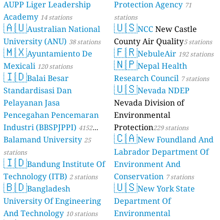
AUPP Liger Leadership
Protection Agency
71
Academy
14 stations
stations
🇦🇺
🇺🇸
Australian National
NCC
New Castle
University (ANU)
County Air Quality
38 stations
5 stations
🇲🇽
🇫🇷
Ayuntamiento De
NebuleAir
192 stations
🇳🇵
Mexicali
Nepal Health
120 stations
🇮🇩
Balai Besar
Research Council
7 stations
🇺🇸
Standardisasi Dan
Nevada NDEP
Pelayanan Jasa
Nevada Division of
Pencegahan Pencemaran
Environmental
Industri (BBSPJPPI)
Protection
4152
229 stations
🇨🇦
Balamand University
New Foundland And
stations
25
Labrador Department Of
stations
🇮🇩
Bandung Institute Of
Environment And
Technology (ITB)
Conservation
2 stations
7 stations
🇧🇩
🇺🇸
Bangladesh
New York State
University Of Engineering
Department Of
And Technology
Environmental
10 stations