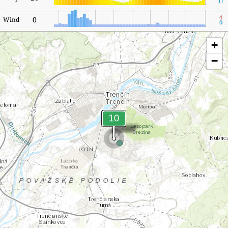
17
4
0
Wind
0
+
−