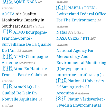
🇺🇸
AQMD NASA
69
stations
🇨🇭
NABEL / FOEN -
stations
AQSEA
Air Quality
Switzerland Federal Office
Monitoring Capacity in
For The Environment
14
Southeast Asia
85 stations
stations
🇫🇷
ATMO Bourgogne-
Nafas
84 stations
Franche-Comté -
NASA CSESP / RTI
207
Surveillance De La Qualite
stations
De L’air
National Agency For
23 stations
🇫🇷
ATMO Champagne-
Meteorology And
Ardenne
Environmental Monitoring
50 stations
🇫🇷
Atmo En Hauts-de-
(Цаг уур орчны
France - Pas-de-Calais
шинжилгээний газар )
38
21
🇵🇪
National University
stations
stations
🇫🇷
AtmoNAQ - La
Of San Agustin Of
Qualité De L’air En
Arequipa
0 stations
🇸🇪
Nouvelle Aquitaine
Natur Vårdsverket -
46
Swedish Environmental
stations