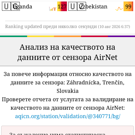
🇺🇬
🇺🇿
127
99
Uganda
Uzbekistan
Ranking updated преди няколко секунди
(10 авг 2026 6:37)
Анализ на качеството на
данните от сензора AirNet
За повече информация относно качеството на
данните за сензора:
Záhradnícka, Trenčín,
Slovakia
Проверете отчета от услугата за валидиране на
качеството на данните от сензора AirNet:
aqicn.org/station/validation/@340771/bg/
За съжаление няма статистическа