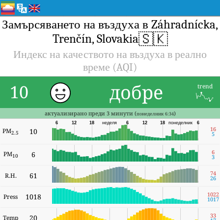
Замърсяването на въздуха в Záhradnícka,
🇸🇰
Trenčín, Slovakia
Индекс на качеството на въздуха в реално
време (AQI)
добре
10
trend
актуализирано преди 3 минути (
)
понеделник 6:34
6
12
18
неделя
6
12
18
понеделник
6
16
PM
10
2.5
5
6
PM
6
10
3
74
61
R.H.
26
1022
1018
Press
1017
33
20
Temp