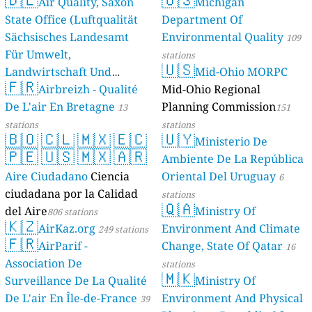
Air Quality, Saxon
Michigan
State Office (Luftqualität
Department Of
Sächsisches Landesamt
Environmental Quality
109
Für Umwelt,
stations
🇺🇸
Landwirtschaft Und
Mid-Ohio MORPC
🇫🇷
Geologie)
Airbreizh - Qualité
Mid-Ohio Regional
50 stations
De L'air En Bretagne
Planning Commission
13
151
stations
stations
🇧🇴
🇨🇱
🇲🇽
🇪🇨
🇺🇾
Ministerio De
🇵🇪
🇺🇸
🇲🇽
🇦🇷
Ambiente De La República
Aire Ciudadano
Ciencia
Oriental Del Uruguay
6
ciudadana por la Calidad
stations
🇶🇦
del Aire
Ministry Of
806 stations
🇰🇿
AirKaz.org
Environment And Climate
249 stations
🇫🇷
AirParif -
Change, State Of Qatar
16
Association De
stations
🇲🇰
Surveillance De La Qualité
Ministry Of
De L'air En Île-de-France
Environment And Physical
39