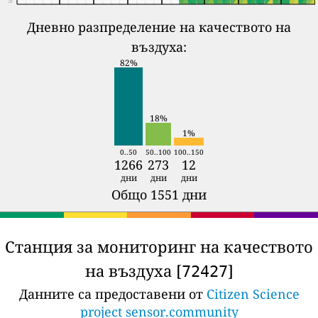
Дневно разпределение на качеството на
въздуха:
82%
18%
1%
0..50
50..100
100..150
1266
273
12
дни
дни
дни
Общо 1551 дни
Станция за мониторинг на качеството
на въздуха [
]
72427
Данните са предоставени от
Citizen Science
project sensor.community