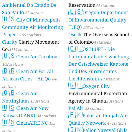
Ambiental Do Estado De
Reservation
44 stations
🇺🇸
São Paulo
Oregon Department
63 stations
🇺🇸
City Of Minneapolis
Of Environmental Quality
Community Air Monitoring
(DEQ)
205 stations
Project
Osc.lk
The Overseas School
165 stations
Clarity
Clarity Movement
of Colombo
4 stations
🇨🇭
Co.
OSTLUFT - Die
3119 stations
🇺🇸
Clean Air Carolina
Luftqualitätsüberwachung
Der Ostschweizer Kantone
102 stations
🇧🇷
Clean Air For All
Und Des Fürstentums
African Cities | AirQo
Liechtenstein
846
18 stations
🇬🇭
Oxygen City
stations
🇬🇧
Clean Air
Environmental Protection
Nottingham
Agency in Ghana
13 stations
2 stations
🇺🇸
Clean Air Now
Pai Air
28 stations
🇵🇰
Kansas (CANK)
Pakistan Punjab Air
34 stations
🇺🇸
CleanAIRE NC
Quality Network
195
47 stations
🇮🇳
Paljor Naygyal Girls
stations