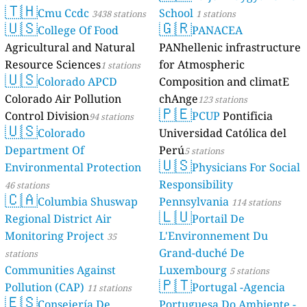
🇹🇭
Cmu Ccdc
School
3438 stations
1 stations
🇺🇸
🇬🇷
College Of Food
PANACEA
Agricultural and Natural
PANhellenic infrastructure
Resource Sciences
for Atmospheric
1 stations
🇺🇸
Colorado APCD
Composition and climatE
Colorado Air Pollution
chAnge
123 stations
🇵🇪
Control Division
PCUP
Pontificia
94 stations
🇺🇸
Colorado
Universidad Católica del
Department Of
Perú
5 stations
🇺🇸
Environmental Protection
Physicians For Social
Responsibility
46 stations
🇨🇦
Columbia Shuswap
Pennsylvania
114 stations
🇱🇺
Regional District Air
Portail De
Monitoring Project
L'Environnement Du
35
Grand-duché De
stations
Communities Against
Luxembourg
5 stations
🇵🇹
Pollution (CAP)
Portugal -Agencia
11 stations
🇪🇸
Consejería De
Portuguesa Do Ambiente -