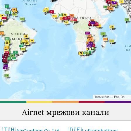
Tiles © Esri — Esri, DeLorme, NAVTEQ, TomTom, Intermap, iPC, USGS, FAO, NPS, NRCAN, GeoBase, Kadaster NL, Ordnance Survey, Esri Japan, METI, Esri China (Hong Kong), and the GIS User Community
Airnet мрежови канали
🇹🇭
🇩🇪
AirGradient Co. Ltd.
Luftreinhaltung