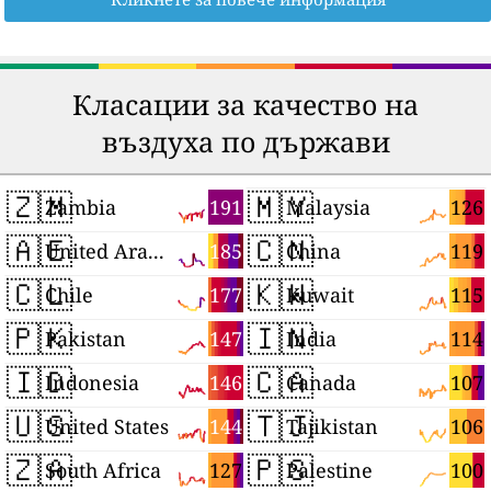
Класации за качество на
въздуха по държави
🇿🇲
🇲🇾
191
126
Zambia
Malaysia
🇦🇪
🇨🇳
185
119
United Arab Emirates
China
🇨🇱
🇰🇼
177
115
Chile
Kuwait
🇵🇰
🇮🇳
147
114
Pakistan
India
🇮🇩
🇨🇦
146
107
Indonesia
Canada
🇺🇸
🇹🇯
144
106
United States
Tajikistan
🇿🇦
🇵🇸
127
100
South Africa
Palestine