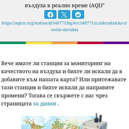
въздуха в реално време (AQI)”
https://aqicn.org/station/@340771/bg/#/s:340771/n:záhradnícka-tr
enčín-slovakia
Вече имате ли станция за мониторинг на
качеството на въздуха и бихте ли искали да я
добавите към нашата карта? Или притежавате
тази станция и бихте искали да направите
промени? Тогава се свържете с нас чрез
страницата
за данни
.