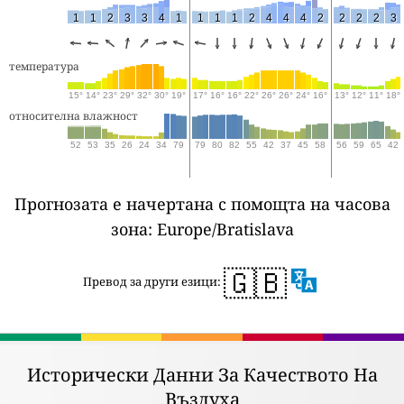
1
1
2
3
3
4
1
1
1
1
2
4
4
4
2
2
2
2
3
температура
15°
14°
23°
29°
32°
30°
19°
17°
16°
16°
22°
26°
26°
24°
16°
13°
12°
11°
18°
относителна влажност
52
53
35
26
24
34
79
79
80
82
55
42
37
45
58
56
59
65
42
Прогнозата е начертана с помощта на часова
зона: Europe/Bratislava
🇬🇧
Превод за други езици:
Исторически Данни За Качеството На
Въздуха