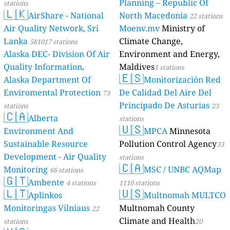
Planning – Republic Of
stations
🇱🇰
AirShare - National
North Macedonia
22 stations
Air Quality Network, Sri
Moenv.mv
Ministry of
Lanka
Climate Change,
581017 stations
Alaska DEC- Division Of Air
Environment and Energy,
Quality Information,
Maldives
1 stations
🇪🇸
Alaska Department Of
Monitorización Red
Enviromental Protection
De Calidad Del Aire Del
73
Principado De Asturias
stations
23
🇨🇦
Alberta
stations
🇺🇸
Environment And
MPCA
Minnesota
Sustainable Resource
Pollution Control Agency
33
Development - Air Quality
stations
🇨🇦
Monitoring
MSC / UNBC AQMap
66 stations
🇬🇹
Ambente
4 stations
1110 stations
🇱🇹
🇺🇸
Aplinkos
Multnomah MULTCO
Monitoringas Vilniaus
Multnomah County
22
Climate and Health
stations
20