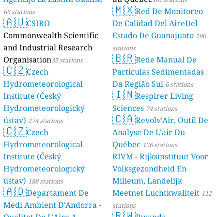
🇲🇽
Red De Monitoreo
66 stations
🇦🇺
CSIRO
De Calidad Del AireDel
Commonwealth Scientific
Estado De Guanajuato
180
and Industrial Research
stations
🇧🇷
Organisation
Rede Manual De
35 stations
🇨🇿
Czech
Partículas Sedimentadas
Hydrometeorological
Da Região Sul
6 stations
🇮🇳
Institute (Český
Respirer Living
Hydrometeorologický
Sciences
74 stations
🇨🇦
ústav)
Revolv'Air, Outil De
274 stations
🇨🇿
Czech
Analyse De L'air Du
Hydrometeorological
Québec
126 stations
Institute (Český
RIVM - Rijksinstituut Voor
Hydrometeorologický
Volksgezondheid En
ústav)
Milieum, Landelijk
188 stations
🇦🇩
Departament De
Meetnet Luchtkwaliteit
112
Medi Ambient D'Andorra -
stations
🇷🇼