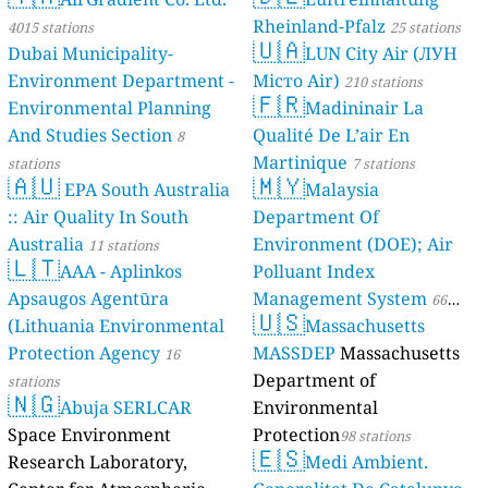
Rheinland-Pfalz
4015 stations
25 stations
🇺🇦
Dubai Municipality-
LUN City Air (ЛУН
Environment Department -
Місто Air)
210 stations
🇫🇷
Environmental Planning
Madininair La
And Studies Section
Qualité De L’air En
8
Martinique
stations
7 stations
🇦🇺
🇲🇾
EPA South Australia
Malaysia
:: Air Quality In South
Department Of
Australia
Environment (DOE); Air
11 stations
🇱🇹
AAA - Aplinkos
Polluant Index
Apsaugos Agentūra
Management System
66
🇺🇸
(Lithuania Environmental
Massachusetts
stations
Protection Agency
MASSDEP
Massachusetts
16
Department of
stations
🇳🇬
Abuja SERLCAR
Environmental
Space Environment
Protection
98 stations
🇪🇸
Research Laboratory,
Medi Ambient.