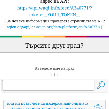
адрес на API:
https://api.waqi.info/feed/A340771/?
token=__YOUR_TOKEN__
(
За повече информация проверете страницата на API:
aqicn.org/api/
or
aqicn.org/data-platform/api/A340771/
)
Търсите друг град?
Въведете име на град
↓ ↓ ↓
или ни позволете да намерим най-близката
станция за мониторинг на качеството на