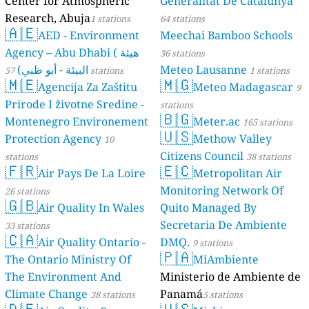
Center for Atmospheric
Generalitat De Catalunya
Research, Abuja
1 stations
64 stations
🇦🇪
AED - Environment
Meechai Bamboo Schools
Agency – Abu Dhabi ( هيئة
36 stations
البيئة - أبو ظبي)
Meteo Lausanne
57 stations
1 stations
🇲🇪
🇲🇬
Agencija Za Zaštitu
Meteo Madagascar
9
Prirode I životne Sredine -
stations
🇧🇬
Montenegro Environement
Meter.ac
165 stations
🇺🇸
Protection Agency
Methow Valley
10
Citizens Council
stations
38 stations
🇫🇷
🇪🇨
Air Pays De La Loire
Metropolitan Air
Monitoring Network Of
26 stations
🇬🇧
Air Quality In Wales
Quito Managed By
Secretaria De Ambiente
33 stations
🇨🇦
Air Quality Ontario -
DMQ.
9 stations
🇵🇦
The Ontario Ministry Of
MiAmbiente
The Environment And
Ministerio de Ambiente de
Climate Change
Panamá
38 stations
5 stations
🇩🇪
🇺🇸