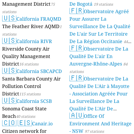
Management District
De Bogotá
75
19 stations
🇫🇷
Observatoire Agréé
stations
🇺🇸
California FRAQMD
Pour Assurer La
The Feather River AQMD
Surveillance De La Qualité
1
De L’air Sur Le Territoire
stations
🇺🇸
California RIVR
De La Région Occitanie
44
🇫🇷
Riverside County Air
Observatoire De La
stations
Quality Management
Qualité De L'air En
District
Auvergne-Rhône-Alpes
16 stations
84
🇺🇸
California SBCAPCD
stations
🇫🇷
Santa Barbara County Air
Observatoire De La
Pollution Control
Qualité De L'Air à Mayotte
District
- Association Agréée Pour
115 stations
🇺🇸
California SCSB
La Surveillance De La
Sonoma Coast State
Qualité De L'Air De
🇦🇺
Beach
Mayotte
Office Of
40 stations
4 stations
🇨🇴
🇪🇸
Canair.io
Environment And Heritage
Citizen network for
- NSW
97 stations