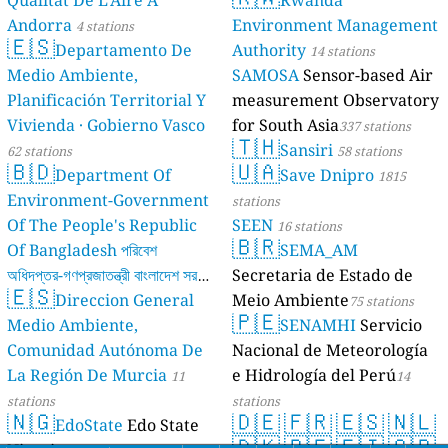
Qualitat De L'Aire A
Rwanda
Andorra
Environment Management
4 stations
🇪🇸
Departamento De
Authority
14 stations
Medio Ambiente,
SAMOSA
Sensor-based Air
Planificación Territorial Y
measurement Observatory
Vivienda · Gobierno Vasco
for South Asia
337 stations
🇹🇭
Sansiri
62 stations
58 stations
🇧🇩
🇺🇦
Department Of
Save Dnipro
1815
Environment-Government
stations
Of The People's Republic
SEEN
16 stations
🇧🇷
Of Bangladesh পরিবেশ
SEMA_AM
অধিদপ্তর-গণপ্রজাতন্ত্রী বাংলাদেশ সরকার
Secretaria de Estado de
🇪🇸
Direccion General
Meio Ambiente
17 stations
75 stations
🇵🇪
Medio Ambiente,
SENAMHI
Servicio
Comunidad Autónoma De
Nacional de Meteorología
La Región De Murcia
e Hidrología del Perú
11
14
stations
stations
🇳🇬
🇩🇪
🇫🇷
🇪🇸
🇳🇱
EdoState
Edo State
🇩🇰
🇧🇪
🇫🇮
🇬🇷