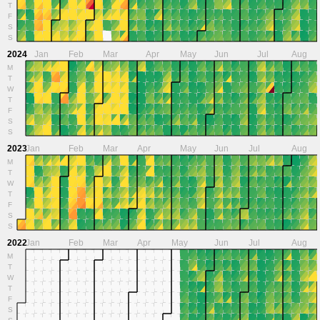
T
F
S
S
2024
Jan
Feb
Mar
Apr
May
Jun
Jul
Aug
M
T
W
T
F
S
S
2023
Jan
Feb
Mar
Apr
May
Jun
Jul
Aug
M
T
W
T
F
S
S
2022
Jan
Feb
Mar
Apr
May
Jun
Jul
Aug
M
T
W
T
F
S
S