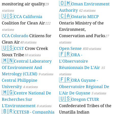
🇴🇲
monitoring air quality
Oman Environment
29
Authority
stations
62 stations
🇺🇸
🇨🇦
CCA California
Ontario MECP
Coalition for Clean Air
Ontario Ministry of the
222
Environment,
stations
CCA Colorado
Citizens for
Conservation and Parks
27
Clean Air
40 stations
stations
🇺🇸
CCST
Crow Creek
Open Sense
850 stations
🇫🇷
Sioux Tribe
ORA -
10 stations
🇲🇳
Central Laboratory
L'Observatoire
Of Environment And
Réunionnais De L’Air
15
Metrology (CLEM)
9 stations
stations
🇫🇷
Central Philippine
ORA Guyane -
University
Observatoire Régional De
4 stations
🇲🇬
Centre National De
L'Air De Guyane
5 stations
🇺🇸
Recherches Sur
Oregon CTUIR
L'Environnement
Confederated Tribes of the
8 stations
🇧🇷
CETESB - Companhia
Umatilla Indian