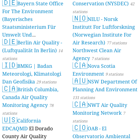
🇩🇪
Bayern State Office
Conservation (NYSDEC)
42
For The Environment
stations
🇳🇴
(Bayerisches
NILU - Norsk
Staatsministerium Für
Institutt For Luftforskning
Umwelt Und
(Norwegian Institute For
🇩🇪
Berlin Air Quality -
Verbraucherschutz) - LfU
Air Research)
77 stations
(Luftqualität In Berlin)
Northwest Clean Air
46 stations
14
Agency
stations
7 stations
🇮🇩
🇨🇦
BMKG | Badan
Nova Scotia
Meteorologi, Klimatologi
Environment
9 stations
🇦🇺
Dan Geofisika
NSW Department Of
29 stations
🇨🇦
British Columbia,
Planning And Environment
Canada Air Quality
131 stations
🇨🇦
Monitoring Agency
NWT Air Quality
78
Monitoring Network
stations
7
🇺🇸
California
stations
🇨🇴
EDCAQMD
El Dorado
OAB - El
County Air Quality
Observatorio Ambiental