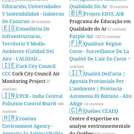
Educación, Universidades
Qualidade Do Ar
70 stations
🇧🇷
Y Sostenibilidad - Gobierno
Projeto EDUC.AIR
De Canarias
Programa de Educação em
49 stations
🇪🇸
Conselleria De
Qualidade do Ar
31 stations
Infraestructuras,
Purple Air
74272 stations
🇫🇷
Territorio Y Medio
Qualitair Région
Ambiente (Calidad Del
Corse - Surveillance De La
Aire - CALIDAD
Qualité De L'air En Corse
7
🇮🇪
AMBIENTAL)
Cork City Council
23 stations
stations
🇮🇹
CCC
Cork City Council Air
Qualità Dell’aria |
Monitoring Project
Agenzia Provinciale Per
53
L'ambiente | Provincia
stations
🇮🇳
CPCB - India Central
Autonoma Di Bolzano - Alto
Pollution Control Board
Adige
586
14 stations
🇨🇦
Québec CEAEQ
stations
🇭🇷
Croatian
Centre d'expertise en
Environment Agency -
analyse environnementale
Agencija Za Zaštitu Okoliša
du Québec
101 stations