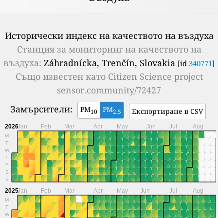
Исторически индекс на качеството на въздуха
Станция за мониторинг на качеството на
въздуха:
Záhradnícka, Trenčín, Slovakia
[id
340771
]
Също известен като
Citizen Science project
sensor.community/72427
Замърсители:
PM
PM
Експортиране в CSV
10
2.5
2026
Jan
Feb
Mar
Apr
May
Jun
Jul
Aug
M
T
W
T
F
S
S
2025
Jan
Feb
Mar
Apr
May
Jun
Jul
Aug
M
T
W