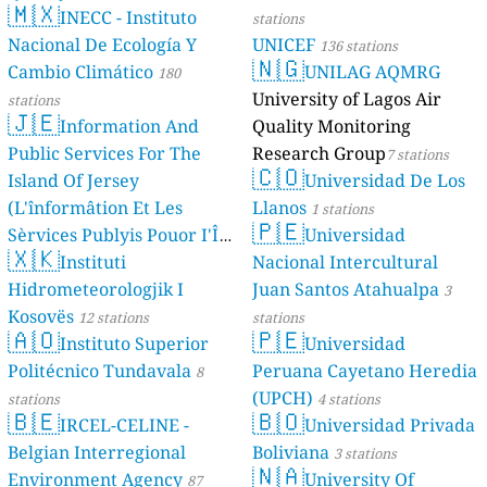
🇲🇽
INECC - Instituto
stations
Nacional De Ecología Y
UNICEF
136 stations
🇳🇬
Cambio Climático
UNILAG AQMRG
180
University of Lagos Air
stations
🇯🇪
Information And
Quality Monitoring
Public Services For The
Research Group
7 stations
🇨🇴
Island Of Jersey
Universidad De Los
(L'înformâtion Et Les
Llanos
1 stations
🇵🇪
Sèrvices Publyis Pouor I'Île
Universidad
🇽🇰
Dé Jèrri)
Instituti
Nacional Intercultural
2 stations
Hidrometeorologjik I
Juan Santos Atahualpa
3
Kosovës
12 stations
stations
🇦🇴
🇵🇪
Instituto Superior
Universidad
Politécnico Tundavala
Peruana Cayetano Heredia
8
(UPCH)
stations
4 stations
🇧🇪
🇧🇴
IRCEL-CELINE -
Universidad Privada
Belgian Interregional
Boliviana
3 stations
🇳🇦
Environment Agency
University Of
87