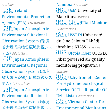
Namibia
stations
1 stations
🇮🇪
🇲🇺
Ireland
UoM
University of
Environmental Protection
Mauritius
1 stations
🇷🇴
🇮🇱
Agency (EPA)
URad Monitor
116 stations
🇯🇵
Japan Atmospheric
3842 stations
🇸🇳
Environmental Regional
USSEIN
Université
Observation System (環境
du Sine Saloum El-hâdj
省大気汚染物質広域監視シス
ibrahima NIASS
2 stations
🇺🇸
テム)
Utopia Fiber
UTOPIA
86 stations
🇯🇵
Japan Atmospheric
Fiber powered air quality
Environmental Regional
monitoring program
218
Observation System (環境
stations
🇺🇿
省大気汚染物質広域監視シス
Uzhydromet - Center
テム)
For Hydrometeorological
118 stations
🇯🇵
Japan Atmospheric
Service Of The Republic Of
Environmental Regional
Uzbekistan
23 stations
🇻🇳
Observation System (環境
Vietnam Center For
省大気汚染物質広域監視シス
Environmental Monitoring