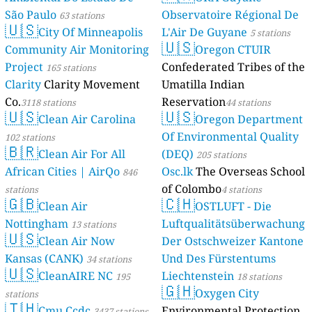
São Paulo
Observatoire Régional De
63 stations
🇺🇸
City Of Minneapolis
L'Air De Guyane
5 stations
🇺🇸
Community Air Monitoring
Oregon CTUIR
Project
Confederated Tribes of the
165 stations
Clarity
Clarity Movement
Umatilla Indian
Co.
Reservation
3118 stations
44 stations
🇺🇸
🇺🇸
Clean Air Carolina
Oregon Department
Of Environmental Quality
102 stations
🇧🇷
Clean Air For All
(DEQ)
205 stations
African Cities | AirQo
Osc.lk
The Overseas School
846
of Colombo
stations
4 stations
🇬🇧
🇨🇭
Clean Air
OSTLUFT - Die
Nottingham
Luftqualitätsüberwachung
13 stations
🇺🇸
Clean Air Now
Der Ostschweizer Kantone
Kansas (CANK)
Und Des Fürstentums
34 stations
🇺🇸
CleanAIRE NC
Liechtenstein
195
18 stations
🇬🇭
Oxygen City
stations
🇹🇭
Cmu Ccdc
Environmental Protection
3437 stations