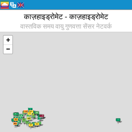
काज़हाइड्रोमेट - काज़हाइड्रोमेट
वास्तविक समय वायु गुणवत्ता सेंसर नेटवर्क
+
−