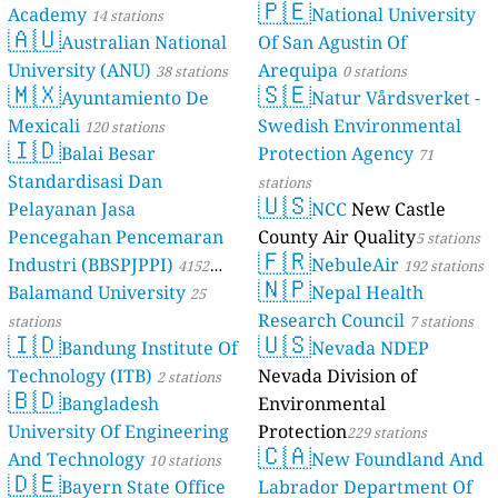
🇵🇪
Academy
National University
14 stations
stations
🇦🇺
Australian National
Of San Agustin Of
University (ANU)
Arequipa
38 stations
0 stations
🇲🇽
🇸🇪
Ayuntamiento De
Natur Vårdsverket -
Mexicali
Swedish Environmental
120 stations
🇮🇩
Balai Besar
Protection Agency
71
Standardisasi Dan
stations
🇺🇸
Pelayanan Jasa
NCC
New Castle
Pencegahan Pencemaran
County Air Quality
5 stations
🇫🇷
Industri (BBSPJPPI)
NebuleAir
4152
192 stations
🇳🇵
Balamand University
Nepal Health
stations
25
Research Council
stations
7 stations
🇮🇩
🇺🇸
Bandung Institute Of
Nevada NDEP
Technology (ITB)
Nevada Division of
2 stations
🇧🇩
Bangladesh
Environmental
University Of Engineering
Protection
229 stations
🇨🇦
And Technology
New Foundland And
10 stations
🇩🇪
Bayern State Office
Labrador Department Of