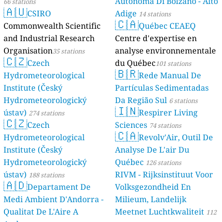
Autonoma Di Bolzano - Alto
66 stations
🇦🇺
CSIRO
Adige
14 stations
🇨🇦
Commonwealth Scientific
Québec CEAEQ
and Industrial Research
Centre d'expertise en
Organisation
analyse environnementale
35 stations
🇨🇿
Czech
du Québec
101 stations
🇧🇷
Hydrometeorological
Rede Manual De
Institute (Český
Partículas Sedimentadas
Hydrometeorologický
Da Região Sul
6 stations
🇮🇳
ústav)
Respirer Living
274 stations
🇨🇿
Czech
Sciences
74 stations
🇨🇦
Hydrometeorological
Revolv'Air, Outil De
Institute (Český
Analyse De L'air Du
Hydrometeorologický
Québec
126 stations
ústav)
RIVM - Rijksinstituut Voor
188 stations
🇦🇩
Departament De
Volksgezondheid En
Medi Ambient D'Andorra -
Milieum, Landelijk
Qualitat De L'Aire A
Meetnet Luchtkwaliteit
112