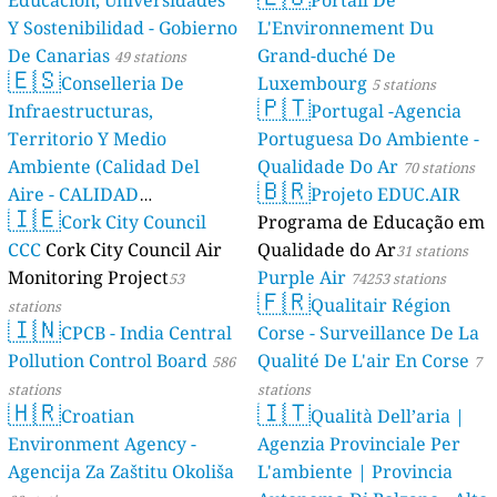
Educación, Universidades
Portail De
Y Sostenibilidad - Gobierno
L'Environnement Du
De Canarias
Grand-duché De
49 stations
🇪🇸
Conselleria De
Luxembourg
5 stations
🇵🇹
Infraestructuras,
Portugal -Agencia
Territorio Y Medio
Portuguesa Do Ambiente -
Ambiente (Calidad Del
Qualidade Do Ar
70 stations
🇧🇷
Aire - CALIDAD
Projeto EDUC.AIR
🇮🇪
AMBIENTAL)
Cork City Council
Programa de Educação em
23 stations
CCC
Cork City Council Air
Qualidade do Ar
31 stations
Monitoring Project
Purple Air
53
74253 stations
🇫🇷
Qualitair Région
stations
🇮🇳
CPCB - India Central
Corse - Surveillance De La
Pollution Control Board
Qualité De L'air En Corse
586
7
stations
stations
🇭🇷
🇮🇹
Croatian
Qualità Dell’aria |
Environment Agency -
Agenzia Provinciale Per
Agencija Za Zaštitu Okoliša
L'ambiente | Provincia