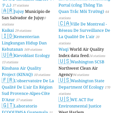
テム)
Portal (cổng Thông Tin
37 stations
🇦🇷
Jujuy
Municipio de
Quan Trắc Môi Trường)
64
San Salvador de Jujuy
0
stations
🇨🇦
Ville De Montreal -
stations
Kaikai
Réseau De Surveillance De
29 stations
🇮🇩
Kementerian
La Qualité De L'air
20
Lingkungan Hidup Dan
stations
Kehutanan
Waqi
World Air Quality
169 stations
🇺🇦
Kievoblast Ecology
Index data feed
24 stations
🇺🇸
Washington SCSB
13 stations
Kinshasa Air Quality
Northwest Clean Air
Project (KINAQ)
Agency
10 stations
94 stations
🇫🇷
🇺🇸
L'observatoire De La
Washington State
Qualité De L'air En Région
Department Of Ecology
170
Sud Provence-Alpes-Côte
stations
🇺🇸
D'Azur
WE ACT For
57 stations
🇬🇹
Laboratorio
Environmental Justice
ECOQUIMSA Guatemala
West Harlem
11