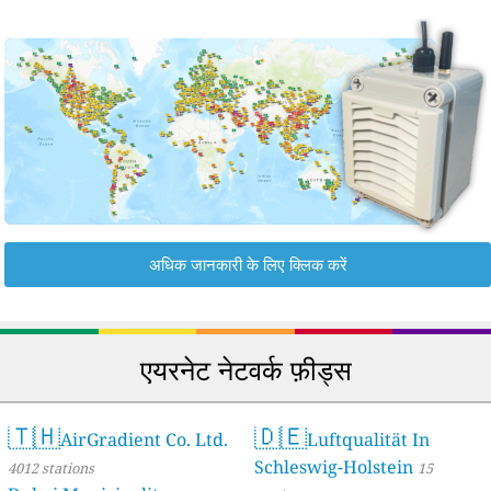
अधिक जानकारी के लिए क्लिक करें
एयरनेट नेटवर्क फ़ीड्स
🇹🇭
🇩🇪
AirGradient Co. Ltd.
Luftqualität In
Schleswig-Holstein
4012 stations
15