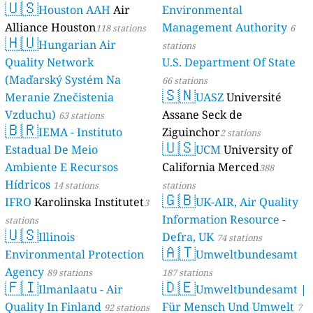
🇺🇸
Houston AAH
Air
Environmental
Alliance Houston
Management Authority
118 stations
6
🇭🇺
Hungarian Air
stations
Quality Network
U.S. Department Of State
(Maďarský Systém Na
66 stations
🇸🇳
Meranie Znečistenia
UASZ
Université
Vzduchu)
Assane Seck de
63 stations
🇧🇷
IEMA - Instituto
Ziguinchor
2 stations
🇺🇸
Estadual De Meio
UCM
University of
Ambiente E Recursos
California Merced
388
Hídricos
14 stations
stations
🇬🇧
IFRO
Karolinska Institutet
UK-AIR, Air Quality
3
Information Resource -
stations
🇺🇸
Illinois
Defra, UK
74 stations
🇦🇹
Environmental Protection
Umweltbundesamt
Agency
89 stations
187 stations
🇫🇮
🇩🇪
Ilmanlaatu - Air
Umweltbundesamt |
Quality In Finland
Für Mensch Und Umwelt
92 stations
7