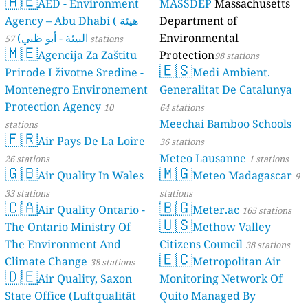
🇦🇪
AED - Environment
MASSDEP
Massachusetts
Agency – Abu Dhabi ( هيئة
Department of
البيئة - أبو ظبي)
Environmental
57 stations
🇲🇪
Agencija Za Zaštitu
Protection
98 stations
🇪🇸
Prirode I životne Sredine -
Medi Ambient.
Montenegro Environement
Generalitat De Catalunya
Protection Agency
10
64 stations
Meechai Bamboo Schools
stations
🇫🇷
Air Pays De La Loire
36 stations
Meteo Lausanne
26 stations
1 stations
🇬🇧
🇲🇬
Air Quality In Wales
Meteo Madagascar
9
33 stations
stations
🇨🇦
🇧🇬
Air Quality Ontario -
Meter.ac
165 stations
🇺🇸
The Ontario Ministry Of
Methow Valley
The Environment And
Citizens Council
38 stations
🇪🇨
Climate Change
Metropolitan Air
38 stations
🇩🇪
Air Quality, Saxon
Monitoring Network Of
State Office (Luftqualität
Quito Managed By