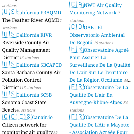
🇨🇦
NWT Air Quality
stations
🇺🇸
California FRAQMD
Monitoring Network
7
The Feather River AQMD
1
stations
🇨🇴
OAB - El
stations
🇺🇸
California RIVR
Observatorio Ambiental
Riverside County Air
De Bogotá
19 stations
🇫🇷
Quality Management
Observatoire Agréé
District
Pour Assurer La
16 stations
🇺🇸
California SBCAPCD
Surveillance De La Qualité
Santa Barbara County Air
De L’air Sur Le Territoire
Pollution Control
De La Région Occitanie
44
🇫🇷
District
Observatoire De La
115 stations
stations
🇺🇸
California SCSB
Qualité De L'air En
Sonoma Coast State
Auvergne-Rhône-Alpes
84
Beach
40 stations
stations
🇨🇴
🇪🇸
🇫🇷
Canair.io
Observatoire De La
Citizen network for
Qualité De L'Air à Mayotte
monitoring air quality
- Association Agréée Pour
29