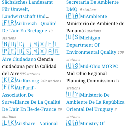
Sächsisches Landesamt
Secretaria De Ambiente
Für Umwelt,
DMQ.
9 stations
🇵🇦
Landwirtschaft Und
MiAmbiente
🇫🇷
Geologie)
Airbreizh - Qualité
Ministerio de Ambiente de
50 stations
De L'air En Bretagne
Panamá
13
5 stations
🇺🇸
Michigan
stations
🇧🇴
🇨🇱
🇲🇽
🇪🇨
Department Of
🇵🇪
🇺🇸
🇲🇽
🇦🇷
Environmental Quality
109
Aire Ciudadano
Ciencia
stations
🇺🇸
ciudadana por la Calidad
Mid-Ohio MORPC
del Aire
Mid-Ohio Regional
806 stations
🇰🇿
AirKaz.org
Planning Commission
249 stations
151
🇫🇷
AirParif -
stations
🇺🇾
Association De
Ministerio De
Surveillance De La Qualité
Ambiente De La República
De L'air En Île-de-France
Oriental Del Uruguay
39
6
stations
stations
🇱🇰
🇶🇦
AirShare - National
Ministry Of