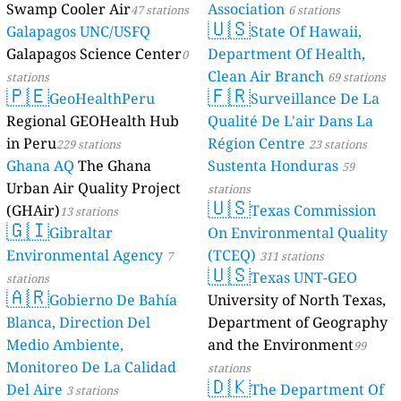
Swamp Cooler Air
Association
47 stations
6 stations
🇺🇸
Galapagos UNC/USFQ
State Of Hawaii,
Galapagos Science Center
Department Of Health,
0
Clean Air Branch
stations
69 stations
🇵🇪
🇫🇷
GeoHealthPeru
Surveillance De La
Regional GEOHealth Hub
Qualité De L'air Dans La
in Peru
Région Centre
229 stations
23 stations
Ghana AQ
The Ghana
Sustenta Honduras
59
Urban Air Quality Project
stations
🇺🇸
(GHAir)
Texas Commission
13 stations
🇬🇮
Gibraltar
On Environmental Quality
Environmental Agency
(TCEQ)
7
311 stations
🇺🇸
Texas UNT-GEO
stations
🇦🇷
Gobierno De Bahía
University of North Texas,
Blanca, Direction Del
Department of Geography
Medio Ambiente,
and the Environment
99
Monitoreo De La Calidad
stations
🇩🇰
Del Aire
The Department Of
3 stations