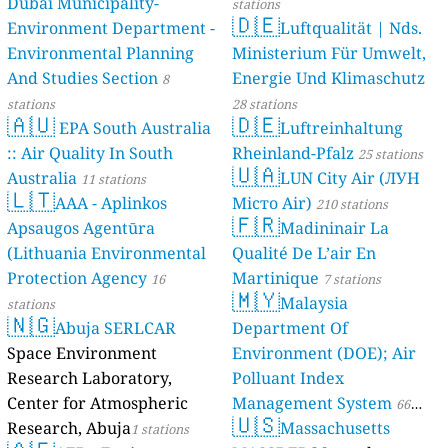
Dubai Municipality-
stations
🇩🇪
Environment Department -
Luftqualität | Nds.
Environmental Planning
Ministerium Für Umwelt,
And Studies Section
Energie Und Klimaschutz
8
stations
28 stations
🇦🇺
🇩🇪
EPA South Australia
Luftreinhaltung
:: Air Quality In South
Rheinland-Pfalz
25 stations
🇺🇦
Australia
LUN City Air (ЛУН
11 stations
🇱🇹
AAA - Aplinkos
Місто Air)
210 stations
🇫🇷
Apsaugos Agentūra
Madininair La
(Lithuania Environmental
Qualité De L’air En
Protection Agency
Martinique
16
7 stations
🇲🇾
Malaysia
stations
🇳🇬
Abuja SERLCAR
Department Of
Space Environment
Environment (DOE); Air
Research Laboratory,
Polluant Index
Center for Atmospheric
Management System
66
🇺🇸
Research, Abuja
Massachusetts
1 stations
stations