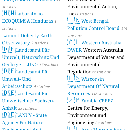
Environmental Action,
stations
🇭🇳
Laboratorio
Inc
11 stations
🇮🇳
ECOQUIMSA Honduras
West Bengal
1
Pollution Control Board
stations
319
Lamont-Doherty Earth
stations
🇦🇺
Observatory
Western Australia
5 stations
🇩🇪
Landesamt Für
DWER
Western Australia
Umwelt, Naturschutz Und
Department of Water and
Geologie - LUNG
Environmental
17 stations
🇩🇪
Landesamt Für
Regulation
22 stations
🇺🇸
Umwelt- Und
Wisconsin
Arbeitsschutz
Department Of Natural
9 stations
🇩🇪
Landesamt Für
Resources
118 stations
🇿🇲
Umweltschutz Sachsen-
Zambia CEEEZ
Anhalt
Centre for Energy,
25 stations
🇩🇪
LANUV - State
Environment and
Agency For Nature,
Engineering
1 stations
🇨🇴
Environment And
Área Metropolitana