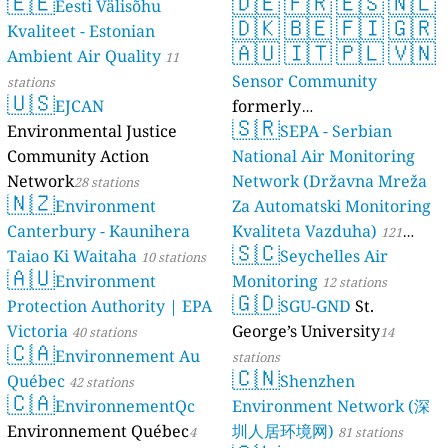
🇪🇪
🇩🇪
🇫🇷
🇪🇸
🇳🇱
Eesti Välisõhu
🇩🇰
🇧🇪
🇫🇮
🇬🇷
Kvaliteet - Estonian
🇦🇺
🇮🇹
🇵🇱
🇻🇳
Ambient Air Quality
11
Sensor Community
stations
🇺🇸
EJCAN
formerly
🇸🇷
Environmental Justice
luftdaten.info
SEPA - Serbian
35819 stations
Community Action
National Air Monitoring
Network
Network (Državna Mreža
28 stations
🇳🇿
Environment
Za Automatski Monitoring
Canterbury - Kaunihera
Kvaliteta Vazduha)
121
🇸🇨
Taiao Ki Waitaha
Seychelles Air
10 stations
stations
🇦🇺
Environment
Monitoring
12 stations
🇬🇩
Protection Authority | EPA
SGU-GND
St.
Victoria
George’s University
40 stations
14
🇨🇦
Environnement Au
stations
🇨🇳
Québec
Shenzhen
42 stations
🇨🇦
EnvironnementQc
Environment Network (深
Environnement Québec
圳人居环境网)
4
81 stations