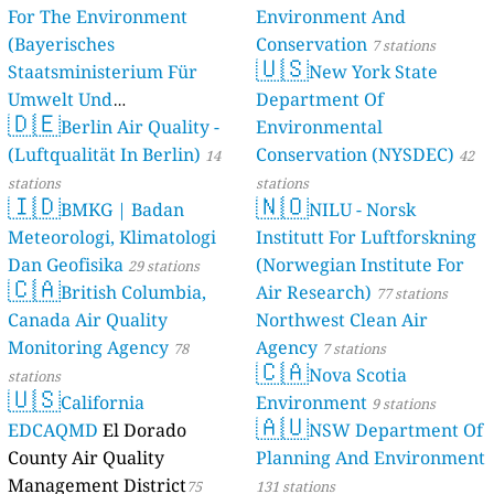
For The Environment
Environment And
(Bayerisches
Conservation
7 stations
🇺🇸
Staatsministerium Für
New York State
Umwelt Und
Department Of
🇩🇪
Berlin Air Quality -
Verbraucherschutz) - LfU
Environmental
(Luftqualität In Berlin)
Conservation (NYSDEC)
46 stations
14
42
stations
stations
🇮🇩
🇳🇴
BMKG | Badan
NILU - Norsk
Meteorologi, Klimatologi
Institutt For Luftforskning
Dan Geofisika
(Norwegian Institute For
29 stations
🇨🇦
British Columbia,
Air Research)
77 stations
Canada Air Quality
Northwest Clean Air
Monitoring Agency
Agency
78
7 stations
🇨🇦
Nova Scotia
stations
🇺🇸
California
Environment
9 stations
🇦🇺
EDCAQMD
El Dorado
NSW Department Of
County Air Quality
Planning And Environment
Management District
75
131 stations