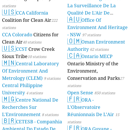
La Surveillance De La
stations
🇺🇸
CCA California
Qualité De L'Air De
🇦🇺
Coalition for Clean Air
Mayotte
Office Of
222
4 stations
Environment And Heritage
stations
CCA Colorado
Citizens for
- NSW
97 stations
🇴🇲
Clean Air
Oman Environment
40 stations
🇺🇸
CCST
Crow Creek
Authority
62 stations
🇨🇦
Sioux Tribe
Ontario MECP
10 stations
🇲🇳
Central Laboratory
Ontario Ministry of the
Of Environment And
Environment,
Metrology (CLEM)
Conservation and Parks
9 stations
27
Central Philippine
stations
University
Open Sense
4 stations
850 stations
🇲🇬
🇫🇷
Centre National De
ORA -
Recherches Sur
L'Observatoire
L'Environnement
Réunionnais De L’Air
8 stations
15
🇧🇷
CETESB - Companhia
stations
🇫🇷
Ambiental Do Estado De
ORA Guyane -