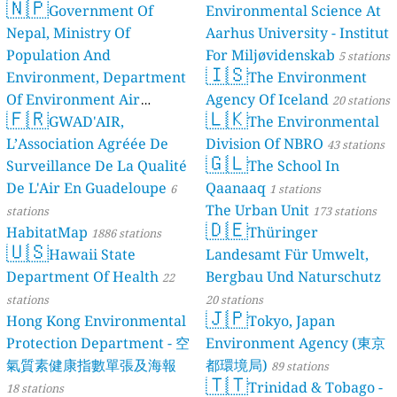
🇳🇵
Government Of
Environmental Science At
Nepal, Ministry Of
Aarhus University - Institut
Population And
For Miljøvidenskab
5 stations
🇮🇸
Environment, Department
The Environment
Of Environment Air
Agency Of Iceland
20 stations
🇫🇷
🇱🇰
Quality Monitoring
GWAD'AIR,
The Environmental
30
L’Association Agréée De
Division Of NBRO
stations
43 stations
🇬🇱
Surveillance De La Qualité
The School In
De L'Air En Guadeloupe
Qaanaaq
6
1 stations
The Urban Unit
stations
173 stations
🇩🇪
HabitatMap
Thüringer
1886 stations
🇺🇸
Hawaii State
Landesamt Für Umwelt,
Department Of Health
Bergbau Und Naturschutz
22
stations
20 stations
🇯🇵
Hong Kong Environmental
Tokyo, Japan
Protection Department - 空
Environment Agency (東京
氣質素健康指數單張及海報
都環境局)
89 stations
🇹🇹
Trinidad & Tobago -
18 stations