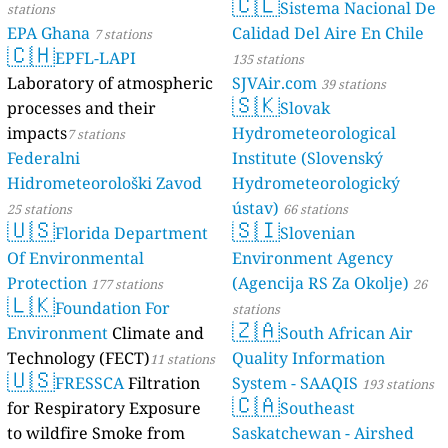
🇨🇱
Sistema Nacional De
stations
EPA Ghana
Calidad Del Aire En Chile
7 stations
🇨🇭
EPFL-LAPI
135 stations
Laboratory of atmospheric
SJVAir.com
39 stations
🇸🇰
processes and their
Slovak
impacts
Hydrometeorological
7 stations
Federalni
Institute (Slovenský
Hidrometeorološki Zavod
Hydrometeorologický
ústav)
25 stations
66 stations
🇺🇸
🇸🇮
Florida Department
Slovenian
Of Environmental
Environment Agency
Protection
(Agencija RS Za Okolje)
177 stations
26
🇱🇰
Foundation For
stations
🇿🇦
Environment
Climate and
South African Air
Technology (FECT)
Quality Information
11 stations
🇺🇸
FRESSCA
Filtration
System - SAAQIS
193 stations
🇨🇦
for Respiratory Exposure
Southeast
to wildfire Smoke from
Saskatchewan - Airshed