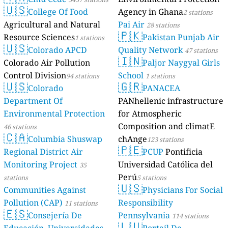
🇺🇸
College Of Food
Agency in Ghana
2 stations
Agricultural and Natural
Pai Air
28 stations
🇵🇰
Resource Sciences
Pakistan Punjab Air
1 stations
🇺🇸
Colorado APCD
Quality Network
47 stations
🇮🇳
Colorado Air Pollution
Paljor Naygyal Girls
Control Division
School
94 stations
1 stations
🇺🇸
🇬🇷
Colorado
PANACEA
Department Of
PANhellenic infrastructure
Environmental Protection
for Atmospheric
Composition and climatE
46 stations
🇨🇦
Columbia Shuswap
chAnge
123 stations
🇵🇪
Regional District Air
PCUP
Pontificia
Monitoring Project
Universidad Católica del
35
Perú
stations
5 stations
🇺🇸
Communities Against
Physicians For Social
Pollution (CAP)
Responsibility
11 stations
🇪🇸
Consejería De
Pennsylvania
114 stations
🇱🇺