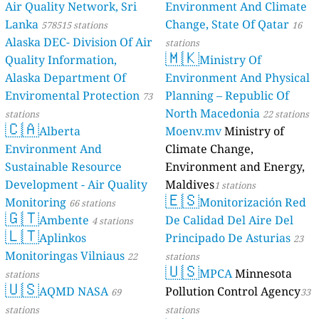
Air Quality Network, Sri
Environment And Climate
Lanka
Change, State Of Qatar
578515 stations
16
Alaska DEC- Division Of Air
stations
🇲🇰
Quality Information,
Ministry Of
Alaska Department Of
Environment And Physical
Enviromental Protection
Planning – Republic Of
73
North Macedonia
stations
22 stations
🇨🇦
Alberta
Moenv.mv
Ministry of
Environment And
Climate Change,
Sustainable Resource
Environment and Energy,
Development - Air Quality
Maldives
1 stations
🇪🇸
Monitoring
Monitorización Red
66 stations
🇬🇹
Ambente
De Calidad Del Aire Del
4 stations
🇱🇹
Aplinkos
Principado De Asturias
23
Monitoringas Vilniaus
22
stations
🇺🇸
MPCA
Minnesota
stations
🇺🇸
AQMD NASA
Pollution Control Agency
69
33
stations
stations