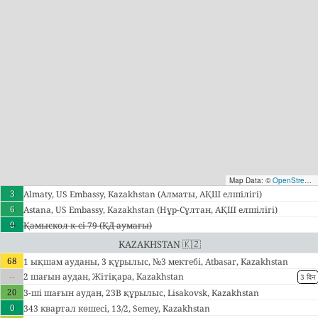
Map Data: ©
OpenStreetMap contributors
3
Almaty, US Embassy, Kazakhstan (Алматы, АҚШ елшілігі)
6
Astana, US Embassy, Kazakhstan (Нұр-Сұлтан, АҚШ елшілігі)
0
Қамыскөл к-сі 79 (ҚД аумағы)
Kazakhstan 🇰🇿
68
1 ықшам ауданы, 3 құрылыс, №3 мектебі, Atbasar, Kazakhstan
--
2 шағын аудан, Жітіқара, Kazakhstan
3 दिन
20
3-ші шағын аудан, 23В құрылыс, Lisakovsk, Kazakhstan
0
343 квартал көшесі, 13/2, Semey, Kazakhstan