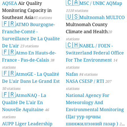
🇨🇦
AQSEA
Air Quality
MSC / UNBC AQMap
Monitoring Capacity in
1110 stations
🇺🇸
Southeast Asia
Multnomah MULTCO
85 stations
🇫🇷
ATMO Bourgogne-
Multnomah County
Franche-Comté -
Climate and Health
20
Surveillance De La Qualite
stations
🇨🇭
De L’air
NABEL / FOEN -
23 stations
🇫🇷
Atmo En Hauts-de-
Switzerland Federal Office
France - Pas-de-Calais
For The Environment
38
14
stations
stations
🇫🇷
AtmoGE - La Qualité
Nafas
84 stations
De L’air Dans Le Grand Est
NASA CSESP / RTI
207
50 stations
stations
🇫🇷
AtmoNAQ - La
National Agency For
Qualité De L’air En
Meteorology And
Nouvelle Aquitaine
Environmental Monitoring
46
(Цаг уур орчны
stations
AUPP Liger Leadership
шинжилгээний газар )
21