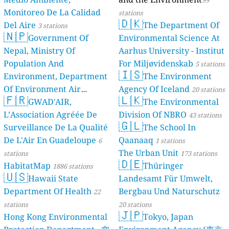
99
Monitoreo De La Calidad
stations
🇩🇰
Del Aire
The Department Of
3 stations
🇳🇵
Government Of
Environmental Science At
Nepal, Ministry Of
Aarhus University - Institut
Population And
For Miljøvidenskab
5 stations
🇮🇸
Environment, Department
The Environment
Of Environment Air
Agency Of Iceland
20 stations
🇫🇷
🇱🇰
Quality Monitoring
GWAD'AIR,
The Environmental
30
L’Association Agréée De
Division Of NBRO
stations
43 stations
🇬🇱
Surveillance De La Qualité
The School In
De L'Air En Guadeloupe
Qaanaaq
6
1 stations
The Urban Unit
stations
173 stations
🇩🇪
HabitatMap
Thüringer
1886 stations
🇺🇸
Hawaii State
Landesamt Für Umwelt,
Department Of Health
Bergbau Und Naturschutz
22
stations
20 stations
🇯🇵
Hong Kong Environmental
Tokyo, Japan