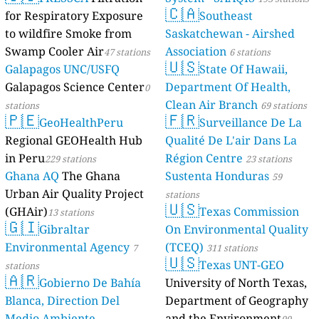
🇨🇦
for Respiratory Exposure
Southeast
to wildfire Smoke from
Saskatchewan - Airshed
Swamp Cooler Air
Association
47 stations
6 stations
🇺🇸
Galapagos UNC/USFQ
State Of Hawaii,
Galapagos Science Center
Department Of Health,
0
Clean Air Branch
stations
69 stations
🇵🇪
🇫🇷
GeoHealthPeru
Surveillance De La
Regional GEOHealth Hub
Qualité De L'air Dans La
in Peru
Région Centre
229 stations
23 stations
Ghana AQ
The Ghana
Sustenta Honduras
59
Urban Air Quality Project
stations
🇺🇸
(GHAir)
Texas Commission
13 stations
🇬🇮
Gibraltar
On Environmental Quality
Environmental Agency
(TCEQ)
7
311 stations
🇺🇸
Texas UNT-GEO
stations
🇦🇷
Gobierno De Bahía
University of North Texas,
Blanca, Direction Del
Department of Geography
Medio Ambiente,
and the Environment