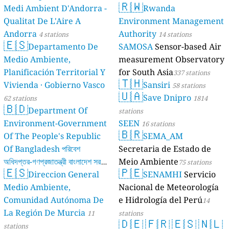
🇷🇼
Medi Ambient D'Andorra -
Rwanda
Qualitat De L'Aire A
Environment Management
Andorra
Authority
4 stations
14 stations
🇪🇸
Departamento De
SAMOSA
Sensor-based Air
Medio Ambiente,
measurement Observatory
Planificación Territorial Y
for South Asia
337 stations
🇹🇭
Vivienda · Gobierno Vasco
Sansiri
58 stations
🇺🇦
Save Dnipro
62 stations
1814
🇧🇩
Department Of
stations
Environment-Government
SEEN
16 stations
🇧🇷
Of The People's Republic
SEMA_AM
Of Bangladesh পরিবেশ
Secretaria de Estado de
অধিদপ্তর-গণপ্রজাতন্ত্রী বাংলাদেশ সরকার
Meio Ambiente
75 stations
🇪🇸
🇵🇪
Direccion General
SENAMHI
Servicio
17 stations
Medio Ambiente,
Nacional de Meteorología
Comunidad Autónoma De
e Hidrología del Perú
14
La Región De Murcia
11
stations
🇩🇪
🇫🇷
🇪🇸
🇳🇱
stations