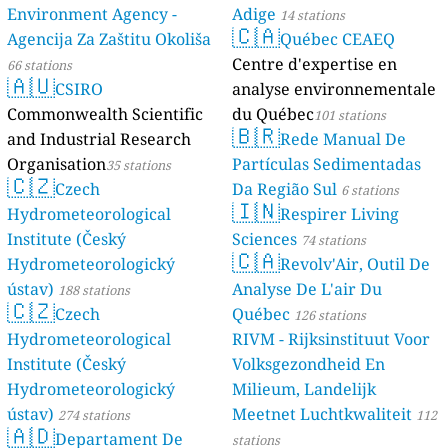
Environment Agency -
Adige
14 stations
🇨🇦
Agencija Za Zaštitu Okoliša
Québec CEAEQ
Centre d'expertise en
66 stations
🇦🇺
CSIRO
analyse environnementale
Commonwealth Scientific
du Québec
101 stations
🇧🇷
and Industrial Research
Rede Manual De
Organisation
Partículas Sedimentadas
35 stations
🇨🇿
Czech
Da Região Sul
6 stations
🇮🇳
Hydrometeorological
Respirer Living
Institute (Český
Sciences
74 stations
🇨🇦
Hydrometeorologický
Revolv'Air, Outil De
ústav)
Analyse De L'air Du
188 stations
🇨🇿
Czech
Québec
126 stations
Hydrometeorological
RIVM - Rijksinstituut Voor
Institute (Český
Volksgezondheid En
Hydrometeorologický
Milieum, Landelijk
ústav)
Meetnet Luchtkwaliteit
274 stations
112
🇦🇩
Departament De
stations