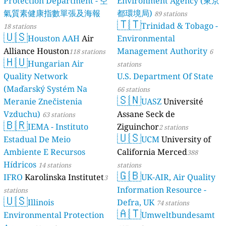
Protection Department - 空
Environment Agency (東京
氣質素健康指數單張及海報
都環境局)
89 stations
🇹🇹
Trinidad & Tobago -
18 stations
🇺🇸
Houston AAH
Air
Environmental
Alliance Houston
Management Authority
118 stations
6
🇭🇺
Hungarian Air
stations
Quality Network
U.S. Department Of State
(Maďarský Systém Na
66 stations
🇸🇳
Meranie Znečistenia
UASZ
Université
Vzduchu)
Assane Seck de
63 stations
🇧🇷
IEMA - Instituto
Ziguinchor
2 stations
🇺🇸
Estadual De Meio
UCM
University of
Ambiente E Recursos
California Merced
388
Hídricos
14 stations
stations
🇬🇧
IFRO
Karolinska Institutet
UK-AIR, Air Quality
3
Information Resource -
stations
🇺🇸
Illinois
Defra, UK
74 stations
🇦🇹
Environmental Protection
Umweltbundesamt