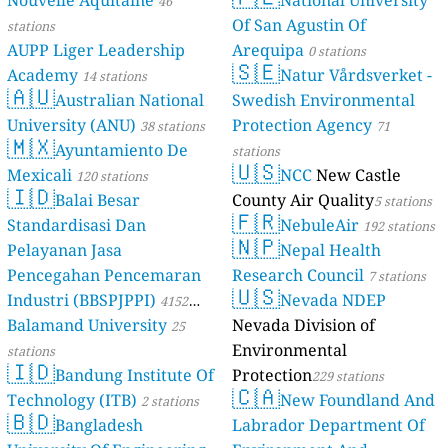
Nouvelle Aquitaine
National University
46
stations
Of San Agustin Of
stations
AUPP Liger Leadership
Arequipa
0 stations
🇸🇪
Academy
Natur Vårdsverket -
14 stations
🇦🇺
Australian National
Swedish Environmental
University (ANU)
Protection Agency
38 stations
71
🇲🇽
Ayuntamiento De
stations
🇺🇸
Mexicali
NCC
New Castle
120 stations
🇮🇩
Balai Besar
County Air Quality
5 stations
🇫🇷
Standardisasi Dan
NebuleAir
192 stations
🇳🇵
Pelayanan Jasa
Nepal Health
Pencegahan Pencemaran
Research Council
7 stations
🇺🇸
Industri (BBSPJPPI)
Nevada NDEP
4152
Balamand University
Nevada Division of
stations
25
Environmental
stations
🇮🇩
Bandung Institute Of
Protection
229 stations
🇨🇦
Technology (ITB)
New Foundland And
2 stations
🇧🇩
Bangladesh
Labrador Department Of