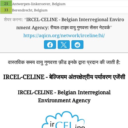
25
Antwerpen-linkeroever, Belgium
33
Berendrecht, Belgium
29
Beveren-waas, Belgium
शेयर करना: “
IRCEL-CELINE - Belgian Interregional Enviro
25
Boom, Belgium
nment Agency: रीयल-टाइम वायु गुणवत्ता सेंसर नेटवर्क
”
28
Borgerhout (ring), Belgium
https://aqicn.org/network/irceline/hi/
29
Borgerhout (straatkant), Belgium
29
Borgerhout, Belgium
8
Charleroi, Belgium
13
Chatelineau, Belgium
27
Dessel, Belgium
वास्तविक समय वायु गुणवत्ता फ़ीड इनके द्वारा प्रदान की जाती है:
29
Destelbergen, Belgium
33
Doel (engelsesteenweg), Belgium
IRCEL-CELINE - बेल्जियम अंतरक्षेत्रीय पर्यावरण एजेंसी
29
Dourbes, Belgium
21
Engis, Belgium
IRCEL-CELINE - Belgian Interregional
--
Evergem, Belgium
31
Gent (baudelopark), Belgium
Environment Agency
29
Gent (gustaaf Callierlaan), Belgium
2
Habay-la-neuve, Belgium
27
Hasselt, Belgium
28
Havinnes, Belgium