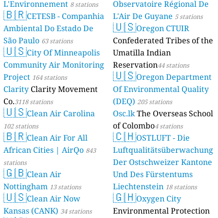
L'Environnement
Observatoire Régional De
8 stations
🇧🇷
CETESB - Companhia
L'Air De Guyane
5 stations
🇺🇸
Ambiental Do Estado De
Oregon CTUIR
São Paulo
Confederated Tribes of the
63 stations
🇺🇸
City Of Minneapolis
Umatilla Indian
Community Air Monitoring
Reservation
44 stations
🇺🇸
Project
Oregon Department
164 stations
Clarity
Clarity Movement
Of Environmental Quality
Co.
(DEQ)
3118 stations
205 stations
🇺🇸
Clean Air Carolina
Osc.lk
The Overseas School
of Colombo
102 stations
4 stations
🇧🇷
🇨🇭
Clean Air For All
OSTLUFT - Die
African Cities | AirQo
Luftqualitätsüberwachung
843
Der Ostschweizer Kantone
stations
🇬🇧
Clean Air
Und Des Fürstentums
Nottingham
Liechtenstein
13 stations
18 stations
🇺🇸
🇬🇭
Clean Air Now
Oxygen City
Kansas (CANK)
Environmental Protection
34 stations