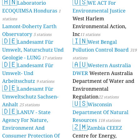
🇭🇳
🇺🇸
Laboratorio
WE ACT For
ECOQUIMSA Honduras
Environmental Justice
1
West Harlem
stations
Lamont-Doherty Earth
Environmental Action,
Observatory
Inc
5 stations
11 stations
🇩🇪
🇮🇳
Landesamt Für
West Bengal
Umwelt, Naturschutz Und
Pollution Control Board
319
Geologie - LUNG
17 stations
stations
🇩🇪
🇦🇺
Landesamt Für
Western Australia
Umwelt- Und
DWER
Western Australia
Arbeitsschutz
Department of Water and
9 stations
🇩🇪
Landesamt Für
Environmental
Umweltschutz Sachsen-
Regulation
22 stations
🇺🇸
Anhalt
Wisconsin
25 stations
🇩🇪
LANUV - State
Department Of Natural
Agency For Nature,
Resources
118 stations
🇿🇲
Environment And
Zambia CEEEZ
Consumer Protection Of
Centre for Energy,