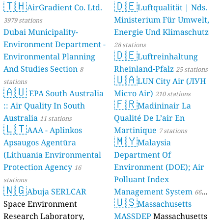
🇹🇭
🇩🇪
AirGradient Co. Ltd.
Luftqualität | Nds.
Ministerium Für Umwelt,
3979 stations
Dubai Municipality-
Energie Und Klimaschutz
Environment Department -
28 stations
🇩🇪
Environmental Planning
Luftreinhaltung
And Studies Section
Rheinland-Pfalz
8
25 stations
🇺🇦
LUN City Air (ЛУН
stations
🇦🇺
EPA South Australia
Місто Air)
210 stations
🇫🇷
:: Air Quality In South
Madininair La
Australia
Qualité De L’air En
11 stations
🇱🇹
AAA - Aplinkos
Martinique
7 stations
🇲🇾
Apsaugos Agentūra
Malaysia
(Lithuania Environmental
Department Of
Protection Agency
Environment (DOE); Air
16
Polluant Index
stations
🇳🇬
Abuja SERLCAR
Management System
66
🇺🇸
Space Environment
Massachusetts
stations
Research Laboratory,
MASSDEP
Massachusetts