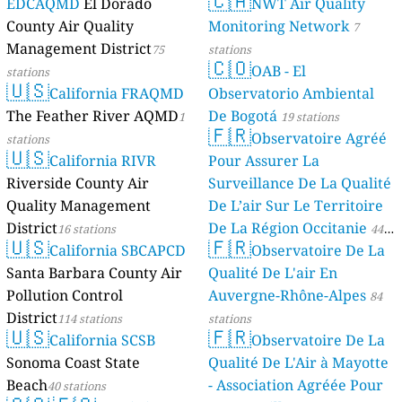
🇨🇦
EDCAQMD
El Dorado
NWT Air Quality
County Air Quality
Monitoring Network
7
Management District
75
stations
🇨🇴
OAB - El
stations
🇺🇸
California FRAQMD
Observatorio Ambiental
The Feather River AQMD
De Bogotá
1
19 stations
🇫🇷
Observatoire Agréé
stations
🇺🇸
California RIVR
Pour Assurer La
Riverside County Air
Surveillance De La Qualité
Quality Management
De L’air Sur Le Territoire
District
De La Région Occitanie
16 stations
44
🇺🇸
🇫🇷
California SBCAPCD
Observatoire De La
stations
Santa Barbara County Air
Qualité De L'air En
Pollution Control
Auvergne-Rhône-Alpes
84
District
114 stations
stations
🇺🇸
🇫🇷
California SCSB
Observatoire De La
Sonoma Coast State
Qualité De L'Air à Mayotte
Beach
- Association Agréée Pour
40 stations