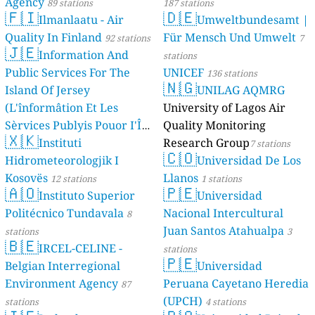
Agency
89 stations
187 stations
🇫🇮
🇩🇪
Ilmanlaatu - Air
Umweltbundesamt |
Quality In Finland
Für Mensch Und Umwelt
92 stations
7
🇯🇪
Information And
stations
Public Services For The
UNICEF
136 stations
🇳🇬
Island Of Jersey
UNILAG AQMRG
(L'înformâtion Et Les
University of Lagos Air
Sèrvices Publyis Pouor I'Île
Quality Monitoring
🇽🇰
Dé Jèrri)
Instituti
Research Group
2 stations
7 stations
🇨🇴
Hidrometeorologjik I
Universidad De Los
Kosovës
Llanos
12 stations
1 stations
🇦🇴
🇵🇪
Instituto Superior
Universidad
Politécnico Tundavala
Nacional Intercultural
8
Juan Santos Atahualpa
stations
3
🇧🇪
IRCEL-CELINE -
stations
🇵🇪
Belgian Interregional
Universidad
Environment Agency
Peruana Cayetano Heredia
87
(UPCH)
stations
4 stations