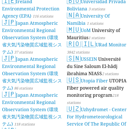
🇮🇪
🇧🇴
Ireland
Universidad Privada
Environmental Protection
Boliviana
3 stations
🇳🇦
Agency (EPA)
University Of
116 stations
🇯🇵
Japan Atmospheric
Namibia
1 stations
🇲🇺
Environmental Regional
UoM
University of
Observation System (環境
Mauritius
1 stations
🇷🇴
🇮🇱
省大気汚染物質広域監視シス
URad Monitor
テム)
37 stations
3842 stations
🇯🇵
🇸🇳
Japan Atmospheric
USSEIN
Université
Environmental Regional
du Sine Saloum El-hâdj
Observation System (環境
ibrahima NIASS
2 stations
🇺🇸
省大気汚染物質広域監視シス
Utopia Fiber
UTOPIA
テム)
Fiber powered air quality
86 stations
🇯🇵
Japan Atmospheric
monitoring program
218
Environmental Regional
stations
🇺🇿
Observation System (環境
Uzhydromet - Center
省大気汚染物質広域監視シス
For Hydrometeorological
テム)
Service Of The Republic Of
118 stations