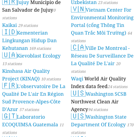
🇦🇷
Jujuy
Municipio de
Uzbekistan
23 stations
🇻🇳
San Salvador de Jujuy
Vietnam Center For
0
Environmental Monitoring
stations
Kaikai
Portal (cổng Thông Tin
29 stations
🇮🇩
Kementerian
Quan Trắc Môi Trường)
64
Lingkungan Hidup Dan
stations
🇨🇦
Kehutanan
Ville De Montreal -
169 stations
🇺🇦
Kievoblast Ecology
Réseau De Surveillance De
La Qualité De L'air
13 stations
20
Kinshasa Air Quality
stations
Project (KINAQ)
Waqi
World Air Quality
10 stations
🇫🇷
L'observatoire De La
Index data feed
24 stations
🇺🇸
Qualité De L'air En Région
Washington SCSB
Sud Provence-Alpes-Côte
Northwest Clean Air
D'Azur
Agency
57 stations
94 stations
🇬🇹
🇺🇸
Laboratorio
Washington State
ECOQUIMSA Guatemala
Department Of Ecology
11
170
stations
stations