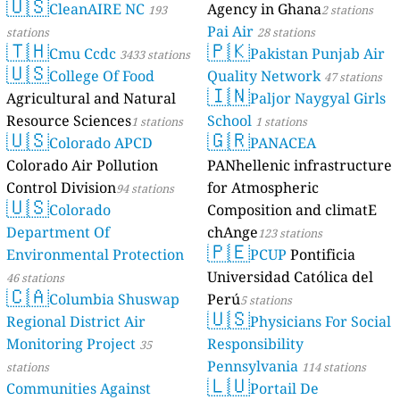
🇺🇸
CleanAIRE NC
Agency in Ghana
193
2 stations
Pai Air
stations
28 stations
🇹🇭
🇵🇰
Cmu Ccdc
Pakistan Punjab Air
3433 stations
🇺🇸
College Of Food
Quality Network
47 stations
🇮🇳
Agricultural and Natural
Paljor Naygyal Girls
Resource Sciences
School
1 stations
1 stations
🇺🇸
🇬🇷
Colorado APCD
PANACEA
Colorado Air Pollution
PANhellenic infrastructure
Control Division
for Atmospheric
94 stations
🇺🇸
Colorado
Composition and climatE
Department Of
chAnge
123 stations
🇵🇪
Environmental Protection
PCUP
Pontificia
Universidad Católica del
46 stations
🇨🇦
Columbia Shuswap
Perú
5 stations
🇺🇸
Regional District Air
Physicians For Social
Monitoring Project
Responsibility
35
Pennsylvania
stations
114 stations
🇱🇺
Communities Against
Portail De