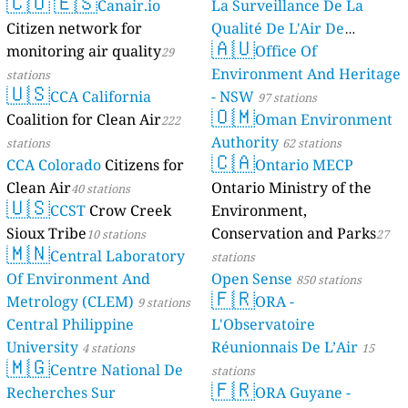
🇨🇴
🇪🇸
Canair.io
La Surveillance De La
Citizen network for
Qualité De L'Air De
🇦🇺
monitoring air quality
Mayotte
Office Of
29
4 stations
Environment And Heritage
stations
🇺🇸
CCA California
- NSW
97 stations
🇴🇲
Coalition for Clean Air
Oman Environment
222
Authority
stations
62 stations
🇨🇦
CCA Colorado
Citizens for
Ontario MECP
Clean Air
Ontario Ministry of the
40 stations
🇺🇸
CCST
Crow Creek
Environment,
Sioux Tribe
Conservation and Parks
10 stations
27
🇲🇳
Central Laboratory
stations
Of Environment And
Open Sense
850 stations
🇫🇷
Metrology (CLEM)
ORA -
9 stations
Central Philippine
L'Observatoire
University
Réunionnais De L’Air
4 stations
15
🇲🇬
Centre National De
stations
🇫🇷
Recherches Sur
ORA Guyane -