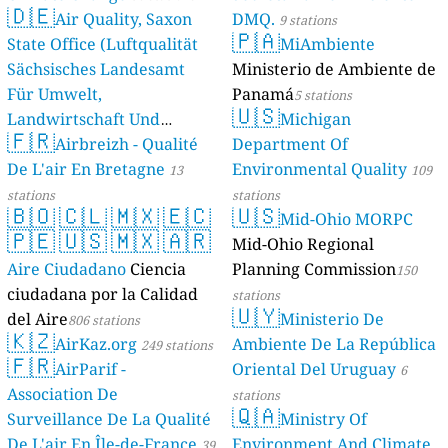
🇩🇪
Air Quality, Saxon
DMQ.
9 stations
🇵🇦
State Office (Luftqualität
MiAmbiente
Sächsisches Landesamt
Ministerio de Ambiente de
Für Umwelt,
Panamá
5 stations
🇺🇸
Landwirtschaft Und
Michigan
🇫🇷
Geologie)
Airbreizh - Qualité
Department Of
50 stations
De L'air En Bretagne
Environmental Quality
13
109
stations
stations
🇧🇴
🇨🇱
🇲🇽
🇪🇨
🇺🇸
Mid-Ohio MORPC
🇵🇪
🇺🇸
🇲🇽
🇦🇷
Mid-Ohio Regional
Aire Ciudadano
Ciencia
Planning Commission
150
ciudadana por la Calidad
stations
🇺🇾
del Aire
Ministerio De
806 stations
🇰🇿
AirKaz.org
Ambiente De La República
249 stations
🇫🇷
AirParif -
Oriental Del Uruguay
6
Association De
stations
🇶🇦
Surveillance De La Qualité
Ministry Of
De L'air En Île-de-France
Environment And Climate
39