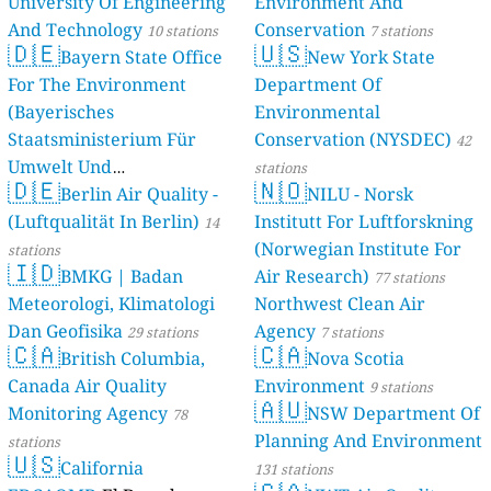
University Of Engineering
Environment And
And Technology
Conservation
10 stations
7 stations
🇩🇪
🇺🇸
Bayern State Office
New York State
For The Environment
Department Of
(Bayerisches
Environmental
Staatsministerium Für
Conservation (NYSDEC)
42
Umwelt Und
stations
🇩🇪
🇳🇴
Berlin Air Quality -
Verbraucherschutz) - LfU
NILU - Norsk
(Luftqualität In Berlin)
Institutt For Luftforskning
46 stations
14
(Norwegian Institute For
stations
🇮🇩
BMKG | Badan
Air Research)
77 stations
Meteorologi, Klimatologi
Northwest Clean Air
Dan Geofisika
Agency
29 stations
7 stations
🇨🇦
🇨🇦
British Columbia,
Nova Scotia
Canada Air Quality
Environment
9 stations
🇦🇺
Monitoring Agency
NSW Department Of
78
Planning And Environment
stations
🇺🇸
California
131 stations