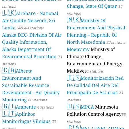
Change, State Of Qatar
stations
16
🇱🇰
AirShare - National
stations
🇲🇰
Air Quality Network, Sri
Ministry Of
Lanka
Environment And Physical
569504 stations
Alaska DEC- Division Of Air
Planning – Republic Of
Quality Information,
North Macedonia
22 stations
Alaska Department Of
Moenv.mv
Ministry of
Enviromental Protection
Climate Change,
73
Environment and Energy,
stations
🇨🇦
Alberta
Maldives
1 stations
🇪🇸
Environment And
Monitorización Red
Sustainable Resource
De Calidad Del Aire Del
Development - Air Quality
Principado De Asturias
23
Monitoring
66 stations
stations
🇬🇹
🇺🇸
Ambente
MPCA
Minnesota
4 stations
🇱🇹
Aplinkos
Pollution Control Agency
33
Monitoringas Vilniaus
22
stations
🇨🇦
MSC / UNBC AQMap
stations