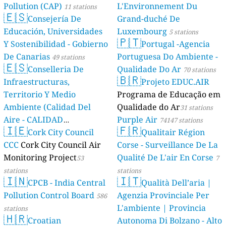
Pollution (CAP)
L'Environnement Du
11 stations
🇪🇸
Consejería De
Grand-duché De
Educación, Universidades
Luxembourg
5 stations
🇵🇹
Y Sostenibilidad - Gobierno
Portugal -Agencia
De Canarias
Portuguesa Do Ambiente -
49 stations
🇪🇸
Conselleria De
Qualidade Do Ar
70 stations
🇧🇷
Infraestructuras,
Projeto EDUC.AIR
Territorio Y Medio
Programa de Educação em
Ambiente (Calidad Del
Qualidade do Ar
31 stations
Aire - CALIDAD
Purple Air
74147 stations
🇮🇪
🇫🇷
AMBIENTAL)
Cork City Council
Qualitair Région
23 stations
CCC
Cork City Council Air
Corse - Surveillance De La
Monitoring Project
Qualité De L'air En Corse
53
7
stations
stations
🇮🇳
🇮🇹
CPCB - India Central
Qualità Dell’aria |
Pollution Control Board
Agenzia Provinciale Per
586
L'ambiente | Provincia
stations
🇭🇷
Croatian
Autonoma Di Bolzano - Alto