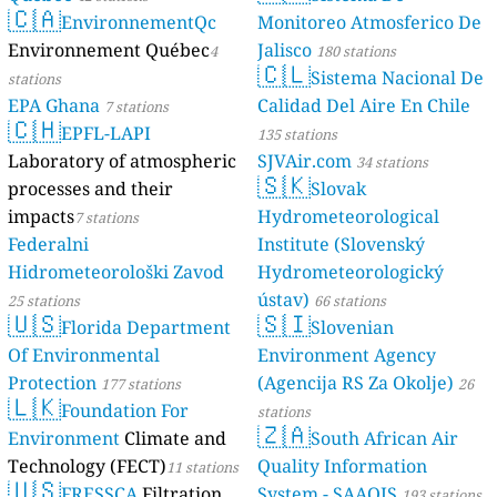
🇨🇦
EnvironnementQc
Monitoreo Atmosferico De
Environnement Québec
Jalisco
4
180 stations
🇨🇱
Sistema Nacional De
stations
EPA Ghana
Calidad Del Aire En Chile
7 stations
🇨🇭
EPFL-LAPI
135 stations
Laboratory of atmospheric
SJVAir.com
34 stations
🇸🇰
processes and their
Slovak
impacts
Hydrometeorological
7 stations
Federalni
Institute (Slovenský
Hidrometeorološki Zavod
Hydrometeorologický
ústav)
25 stations
66 stations
🇺🇸
🇸🇮
Florida Department
Slovenian
Of Environmental
Environment Agency
Protection
(Agencija RS Za Okolje)
177 stations
26
🇱🇰
Foundation For
stations
🇿🇦
Environment
Climate and
South African Air
Technology (FECT)
Quality Information
11 stations
🇺🇸
FRESSCA
Filtration
System - SAAQIS
193 stations