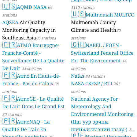
🇺🇸
AQMD NASA
69
1110 stations
🇺🇸
Multnomah MULTCO
stations
AQSEA
Air Quality
Multnomah County
Monitoring Capacity in
Climate and Health
20
Southeast Asia
85 stations
stations
🇫🇷
🇨🇭
ATMO Bourgogne-
NABEL / FOEN -
Franche-Comté -
Switzerland Federal Office
Surveillance De La Qualite
For The Environment
14
De L’air
23 stations
stations
🇫🇷
Atmo En Hauts-de-
Nafas
84 stations
France - Pas-de-Calais
NASA CSESP / RTI
38
207
stations
stations
🇫🇷
AtmoGE - La Qualité
National Agency For
De L’air Dans Le Grand Est
Meteorology And
Environmental Monitoring
50 stations
🇫🇷
AtmoNAQ - La
(Цаг уур орчны
Qualité De L’air En
шинжилгээний газар )
21
🇵🇪