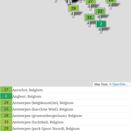
Map Data: ©
OpenStreetMap contributors
27
Aarschot, Belgium
8
Angleur, Belgium
29
Antwerpen (belgi&euml;lei), Belgium
25
Antwerpen (burchtse Weel), Belgium
28
Antwerpen (groenenborgerlaan), Belgium
33
Antwerpen (luchtbal), Belgium
29
Antwerpen (park Spoor Noord), Belgium