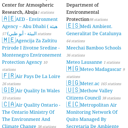
Center for Atmospheric
Department of
Research, Abuja
Environmental
1 stations
🇦🇪
AED - Environment
Protection
98 stations
🇪🇸
Agency – Abu Dhabi ( هيئة
Medi Ambient.
البيئة - أبو ظبي)
Generalitat De Catalunya
57 stations
🇲🇪
Agencija Za Zaštitu
64 stations
Prirode I životne Sredine -
Meechai Bamboo Schools
Montenegro Environement
36 stations
Protection Agency
Meteo Lausanne
10
1 stations
🇲🇬
Meteo Madagascar
stations
9
🇫🇷
Air Pays De La Loire
stations
🇧🇬
Meter.ac
26 stations
165 stations
🇬🇧
🇺🇸
Air Quality In Wales
Methow Valley
Citizens Council
33 stations
38 stations
🇨🇦
🇪🇨
Air Quality Ontario -
Metropolitan Air
The Ontario Ministry Of
Monitoring Network Of
The Environment And
Quito Managed By
Climate Change
Secretaria De Ambiente
38 stations