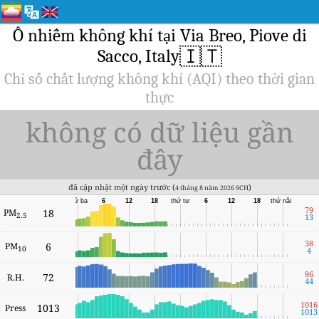
Ô nhiễm không khí tại Via Breo, Piove di
🇮🇹
Sacco, Italy
Chỉ số chất lượng không khí (AQI) theo thời gian
thực
không có dữ liệu gần
đây
đã cập nhật một ngày trước (
)
4 tháng 8 năm 2026 9CH
thứ ba
6
12
18
thứ tư
6
12
18
thứ năm
79
PM
18
2.5
13
38
PM
6
10
4
96
72
R.H.
44
1016
1013
Press
1013