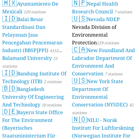
🇲🇽
🇳🇵
Ayuntamiento De
Nepal Health
Mexicali
Research Council
120 stations
7 stations
🇮🇩
🇺🇸
Balai Besar
Nevada NDEP
Standardisasi Dan
Nevada Division of
Pelayanan Jasa
Environmental
Pencegahan Pencemaran
Protection
229 stations
🇨🇦
Industri (BBSPJPPI)
New Foundland And
4152
Balamand University
Labrador Department Of
stations
25
Environment And
stations
🇮🇩
Bandung Institute Of
Conservation
7 stations
🇺🇸
Technology (ITB)
New York State
2 stations
🇧🇩
Bangladesh
Department Of
University Of Engineering
Environmental
And Technology
Conservation (NYSDEC)
10 stations
42
🇩🇪
Bayern State Office
stations
🇳🇴
For The Environment
NILU - Norsk
(Bayerisches
Institutt For Luftforskning
Staatsministerium Für
(Norwegian Institute For