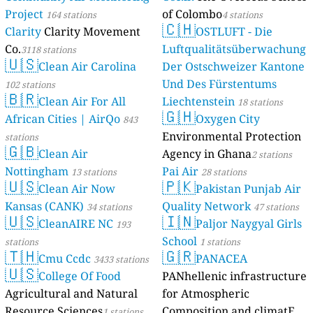
Project
of Colombo
164 stations
4 stations
🇨🇭
Clarity
Clarity Movement
OSTLUFT - Die
Co.
Luftqualitätsüberwachung
3118 stations
🇺🇸
Clean Air Carolina
Der Ostschweizer Kantone
Und Des Fürstentums
102 stations
🇧🇷
Clean Air For All
Liechtenstein
18 stations
🇬🇭
African Cities | AirQo
Oxygen City
843
Environmental Protection
stations
🇬🇧
Clean Air
Agency in Ghana
2 stations
Nottingham
Pai Air
13 stations
28 stations
🇺🇸
🇵🇰
Clean Air Now
Pakistan Punjab Air
Kansas (CANK)
Quality Network
34 stations
47 stations
🇺🇸
🇮🇳
CleanAIRE NC
Paljor Naygyal Girls
193
School
stations
1 stations
🇹🇭
🇬🇷
Cmu Ccdc
PANACEA
3433 stations
🇺🇸
College Of Food
PANhellenic infrastructure
Agricultural and Natural
for Atmospheric
Resource Sciences
Composition and climatE
1 stations