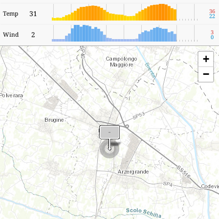
36
31
Temp
22
3
2
Wind
0
+
−