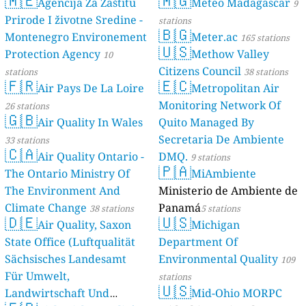
🇲🇪
🇲🇬
Agencija Za Zaštitu
Meteo Madagascar
9
Prirode I životne Sredine -
stations
🇧🇬
Montenegro Environement
Meter.ac
165 stations
🇺🇸
Protection Agency
Methow Valley
10
Citizens Council
stations
38 stations
🇫🇷
🇪🇨
Air Pays De La Loire
Metropolitan Air
Monitoring Network Of
26 stations
🇬🇧
Air Quality In Wales
Quito Managed By
Secretaria De Ambiente
33 stations
🇨🇦
Air Quality Ontario -
DMQ.
9 stations
🇵🇦
The Ontario Ministry Of
MiAmbiente
The Environment And
Ministerio de Ambiente de
Climate Change
Panamá
38 stations
5 stations
🇩🇪
🇺🇸
Air Quality, Saxon
Michigan
State Office (Luftqualität
Department Of
Sächsisches Landesamt
Environmental Quality
109
Für Umwelt,
stations
🇺🇸
Landwirtschaft Und
Mid-Ohio MORPC