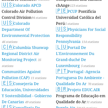
🇺🇸
Colorado APCD
chAnge
123 stations
🇵🇪
Colorado Air Pollution
PCUP
Pontificia
Control Division
Universidad Católica del
94 stations
🇺🇸
Colorado
Perú
5 stations
🇺🇸
Department Of
Physicians For Social
Environmental Protection
Responsibility
Pennsylvania
46 stations
114 stations
🇨🇦
🇱🇺
Columbia Shuswap
Portail De
Regional District Air
L'Environnement Du
Monitoring Project
Grand-duché De
35
Luxembourg
stations
5 stations
🇵🇹
Communities Against
Portugal -Agencia
Pollution (CAP)
Portuguesa Do Ambiente -
11 stations
🇪🇸
Consejería De
Qualidade Do Ar
70 stations
🇧🇷
Educación, Universidades
Projeto EDUC.AIR
Y Sostenibilidad - Gobierno
Programa de Educação em
De Canarias
Qualidade do Ar
49 stations
31 stations
🇪🇸
Conselleria De
Purple Air