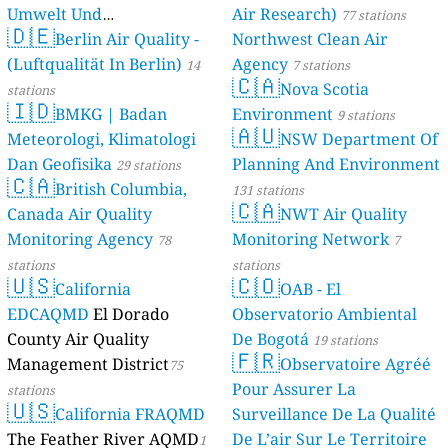
Umwelt Und
Air Research)
77 stations
🇩🇪
Berlin Air Quality -
Verbraucherschutz) - LfU
Northwest Clean Air
(Luftqualität In Berlin)
Agency
46 stations
14
7 stations
🇨🇦
Nova Scotia
stations
🇮🇩
BMKG | Badan
Environment
9 stations
🇦🇺
Meteorologi, Klimatologi
NSW Department Of
Dan Geofisika
Planning And Environment
29 stations
🇨🇦
British Columbia,
131 stations
🇨🇦
Canada Air Quality
NWT Air Quality
Monitoring Agency
Monitoring Network
78
7
stations
stations
🇺🇸
🇨🇴
California
OAB - El
EDCAQMD
El Dorado
Observatorio Ambiental
County Air Quality
De Bogotá
19 stations
🇫🇷
Management District
Observatoire Agréé
75
Pour Assurer La
stations
🇺🇸
California FRAQMD
Surveillance De La Qualité
The Feather River AQMD
De L’air Sur Le Territoire
1