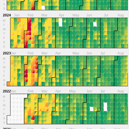
S
S
2024
Jan
Feb
Mar
Apr
May
Jun
Jul
Aug
M
T
W
T
F
S
S
2023
Jan
Feb
Mar
Apr
May
Jun
Jul
Aug
M
T
W
T
F
S
S
2022
Jan
Feb
Mar
Apr
May
Jun
Jul
Aug
M
T
W
T
F
S
S