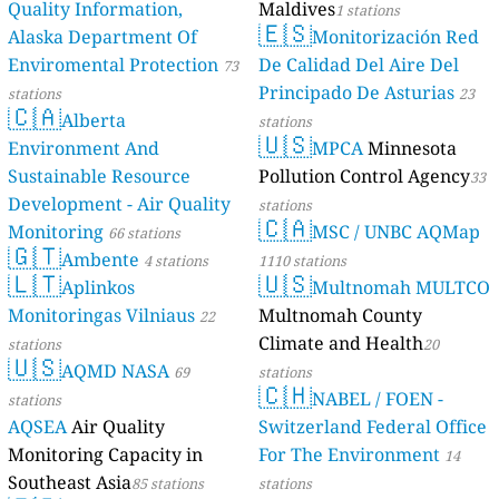
Quality Information,
Maldives
1 stations
🇪🇸
Alaska Department Of
Monitorización Red
Enviromental Protection
De Calidad Del Aire Del
73
Principado De Asturias
stations
23
🇨🇦
Alberta
stations
🇺🇸
Environment And
MPCA
Minnesota
Sustainable Resource
Pollution Control Agency
33
Development - Air Quality
stations
🇨🇦
Monitoring
MSC / UNBC AQMap
66 stations
🇬🇹
Ambente
4 stations
1110 stations
🇱🇹
🇺🇸
Aplinkos
Multnomah MULTCO
Monitoringas Vilniaus
Multnomah County
22
Climate and Health
stations
20
🇺🇸
AQMD NASA
69
stations
🇨🇭
NABEL / FOEN -
stations
AQSEA
Air Quality
Switzerland Federal Office
Monitoring Capacity in
For The Environment
14
Southeast Asia
85 stations
stations