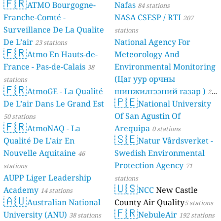
🇫🇷
ATMO Bourgogne-
Nafas
84 stations
Franche-Comté -
NASA CSESP / RTI
207
Surveillance De La Qualite
stations
De L’air
National Agency For
23 stations
🇫🇷
Atmo En Hauts-de-
Meteorology And
France - Pas-de-Calais
Environmental Monitoring
38
(Цаг уур орчны
stations
🇫🇷
AtmoGE - La Qualité
шинжилгээний газар )
21
🇵🇪
De L’air Dans Le Grand Est
National University
stations
Of San Agustin Of
50 stations
🇫🇷
AtmoNAQ - La
Arequipa
0 stations
🇸🇪
Qualité De L’air En
Natur Vårdsverket -
Nouvelle Aquitaine
Swedish Environmental
46
Protection Agency
stations
71
AUPP Liger Leadership
stations
🇺🇸
Academy
NCC
New Castle
14 stations
🇦🇺
Australian National
County Air Quality
5 stations
🇫🇷
University (ANU)
NebuleAir
38 stations
192 stations