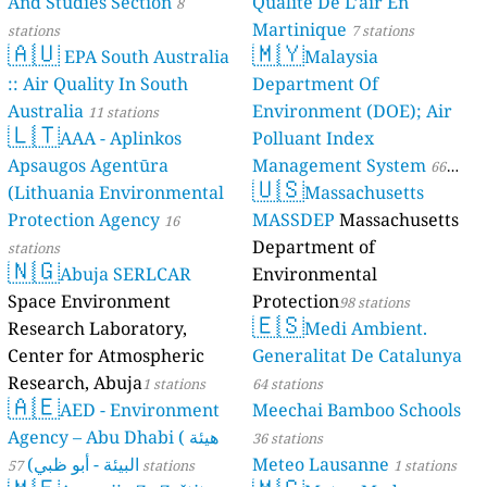
And Studies Section
Qualité De L’air En
8
Martinique
stations
7 stations
🇦🇺
🇲🇾
EPA South Australia
Malaysia
:: Air Quality In South
Department Of
Australia
Environment (DOE); Air
11 stations
🇱🇹
AAA - Aplinkos
Polluant Index
Apsaugos Agentūra
Management System
66
🇺🇸
(Lithuania Environmental
Massachusetts
stations
Protection Agency
MASSDEP
Massachusetts
16
Department of
stations
🇳🇬
Abuja SERLCAR
Environmental
Space Environment
Protection
98 stations
🇪🇸
Research Laboratory,
Medi Ambient.
Center for Atmospheric
Generalitat De Catalunya
Research, Abuja
1 stations
64 stations
🇦🇪
AED - Environment
Meechai Bamboo Schools
Agency – Abu Dhabi ( هيئة
36 stations
البيئة - أبو ظبي)
Meteo Lausanne
57 stations
1 stations