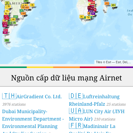
Tiles © Esri — Esri, DeLorme, NAVTEQ, TomTom, Intermap, iPC, USGS, FAO, NPS, NRCAN, GeoBase, Kadaster NL, Ordnance Survey, Esri Japan, METI, Esri China (Hong Kong), and the GIS User Community
Nguồn cấp dữ liệu mạng Airnet
🇹🇭
🇩🇪
AirGradient Co. Ltd.
Luftreinhaltung
Rheinland-Pfalz
3976 stations
25 stations
🇺🇦
Dubai Municipality-
LUN City Air (ЛУН
Environment Department -
Місто Air)
210 stations
🇫🇷
Environmental Planning
Madininair La