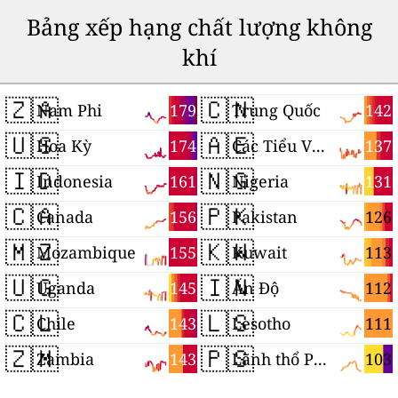
Bảng xếp hạng chất lượng không
khí
🇿🇦
🇨🇳
179
142
Nam Phi
Trung Quốc
🇺🇸
🇦🇪
174
137
Hoa Kỳ
Các Tiểu Vương quốc Ả Rập Thống nhất
🇮🇩
🇳🇬
161
131
Indonesia
Nigeria
🇨🇦
🇵🇰
156
126
Canada
Pakistan
🇲🇿
🇰🇼
155
113
Mozambique
Kuwait
🇺🇬
🇮🇳
145
112
Uganda
Ấn Độ
🇨🇱
🇱🇸
143
111
Chile
Lesotho
🇿🇲
🇵🇸
143
103
Zambia
Lãnh thổ Palestine