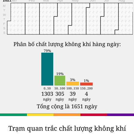
2021
Jan
Feb
Mar
Apr
May
Jun
Jul
Aug
M
T
W
T
F
S
S
Phân bố chất lượng không khí hàng ngày:
79%
19%
3%
1%
0..50
50..100
100..150
150..200
1303
305
39
4
ngày
ngày
ngày
ngày
Tổng cộng là 1651 ngày
Trạm quan trắc chất lượng không khí