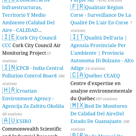
74142 stations
🇫🇷
Infraestructuras,
Qualitair Région
Territorio Y Medio
Corse - Surveillance De La
Ambiente (Calidad Del
Qualité De L'air En Corse
7
Aire - CALIDAD
stations
🇮🇪
🇮🇹
AMBIENTAL)
Cork City Council
Qualità Dell’aria |
23 stations
CCC
Cork City Council Air
Agenzia Provinciale Per
Monitoring Project
L'ambiente | Provincia
53
Autonoma Di Bolzano - Alto
stations
🇮🇳
CPCB - India Central
Adige
14 stations
🇨🇦
Pollution Control Board
Québec CEAEQ
586
Centre d'expertise en
stations
🇭🇷
Croatian
analyse environnementale
Environment Agency -
du Québec
101 stations
🇲🇽
Agencija Za Zaštitu Okoliša
Red De Monitoreo
De Calidad Del AireDel
66 stations
🇦🇺
CSIRO
Estado De Guanajuato
180
Commonwealth Scientific
stations
🇧🇷