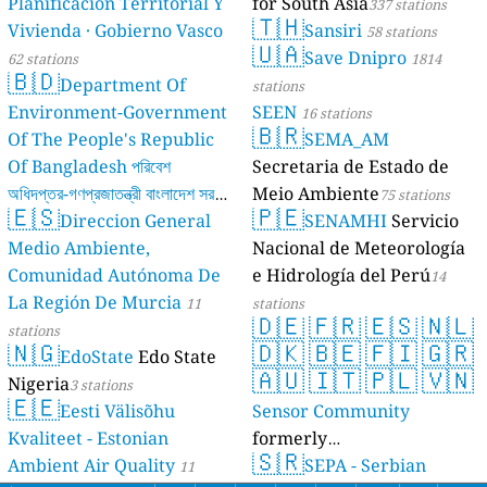
Planificación Territorial Y
for South Asia
337 stations
🇹🇭
Vivienda · Gobierno Vasco
Sansiri
58 stations
🇺🇦
Save Dnipro
62 stations
1814
🇧🇩
Department Of
stations
Environment-Government
SEEN
16 stations
🇧🇷
Of The People's Republic
SEMA_AM
Of Bangladesh পরিবেশ
Secretaria de Estado de
অধিদপ্তর-গণপ্রজাতন্ত্রী বাংলাদেশ সরকার
Meio Ambiente
75 stations
🇪🇸
🇵🇪
Direccion General
SENAMHI
Servicio
17 stations
Medio Ambiente,
Nacional de Meteorología
Comunidad Autónoma De
e Hidrología del Perú
14
La Región De Murcia
11
stations
🇩🇪
🇫🇷
🇪🇸
🇳🇱
stations
🇳🇬
🇩🇰
🇧🇪
🇫🇮
🇬🇷
EdoState
Edo State
🇦🇺
🇮🇹
🇵🇱
🇻🇳
Nigeria
3 stations
🇪🇪
Eesti Välisõhu
Sensor Community
Kvaliteet - Estonian
formerly
🇸🇷
Ambient Air Quality
luftdaten.info
SEPA - Serbian
11
35808 stations