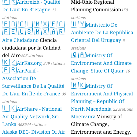
🇫🇷
Geologie)
Airbreizh - Qualité
Mid-Ohio Regional
50 stations
De L'air En Bretagne
Planning Commission
13
150
stations
stations
🇧🇴
🇨🇱
🇲🇽
🇪🇨
🇺🇾
Ministerio De
🇵🇪
🇺🇸
🇲🇽
🇦🇷
Ambiente De La República
Aire Ciudadano
Ciencia
Oriental Del Uruguay
6
ciudadana por la Calidad
stations
🇶🇦
del Aire
Ministry Of
806 stations
🇰🇿
AirKaz.org
Environment And Climate
249 stations
🇫🇷
AirParif -
Change, State Of Qatar
16
Association De
stations
🇲🇰
Surveillance De La Qualité
Ministry Of
De L'air En Île-de-France
Environment And Physical
39
Planning – Republic Of
stations
🇱🇰
AirShare - National
North Macedonia
22 stations
Air Quality Network, Sri
Moenv.mv
Ministry of
Lanka
Climate Change,
568944 stations
Alaska DEC- Division Of Air
Environment and Energy,