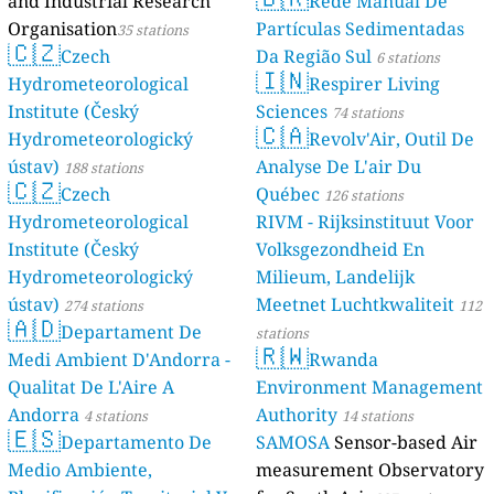
and Industrial Research
Rede Manual De
Organisation
Partículas Sedimentadas
35 stations
🇨🇿
Czech
Da Região Sul
6 stations
🇮🇳
Hydrometeorological
Respirer Living
Institute (Český
Sciences
74 stations
🇨🇦
Hydrometeorologický
Revolv'Air, Outil De
ústav)
Analyse De L'air Du
188 stations
🇨🇿
Czech
Québec
126 stations
Hydrometeorological
RIVM - Rijksinstituut Voor
Institute (Český
Volksgezondheid En
Hydrometeorologický
Milieum, Landelijk
ústav)
Meetnet Luchtkwaliteit
274 stations
112
🇦🇩
Departament De
stations
🇷🇼
Medi Ambient D'Andorra -
Rwanda
Qualitat De L'Aire A
Environment Management
Andorra
Authority
4 stations
14 stations
🇪🇸
Departamento De
SAMOSA
Sensor-based Air
Medio Ambiente,
measurement Observatory