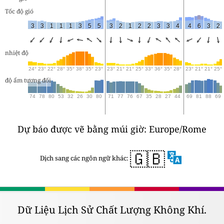
Tốc độ gió
3
3
1
1
1
3
5
5
3
2
1
2
2
3
3
4
4
6
3
2
nhiệt độ
24°
23°
22°
28°
35°
38°
35°
23°
23°
21°
21°
25°
33°
36°
35°
28°
23°
21°
21°
25°
độ ẩm tương đối
74
78
80
53
32
26
30
80
71
77
76
67
35
28
27
44
69
81
88
69
Dự báo được vẽ bằng múi giờ: Europe/Rome
🇬🇧
Dịch sang các ngôn ngữ khác:
Dữ Liệu Lịch Sử Chất Lượng Không Khí.