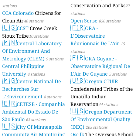
Conservation and Parks
stations
27
CCA Colorado
Citizens for
stations
Clean Air
Open Sense
40 stations
850 stations
🇺🇸
🇫🇷
CCST
Crow Creek
ORA -
Sioux Tribe
L'Observatoire
10 stations
🇲🇳
Central Laboratory
Réunionnais De L’Air
15
Of Environment And
stations
🇫🇷
Metrology (CLEM)
ORA Guyane -
9 stations
Central Philippine
Observatoire Régional De
University
L'Air De Guyane
4 stations
5 stations
🇲🇬
🇺🇸
Centre National De
Oregon CTUIR
Recherches Sur
Confederated Tribes of the
L'Environnement
Umatilla Indian
8 stations
🇧🇷
CETESB - Companhia
Reservation
44 stations
🇺🇸
Ambiental Do Estado De
Oregon Department
São Paulo
Of Environmental Quality
63 stations
🇺🇸
City Of Minneapolis
(DEQ)
205 stations
Community Air Monitoring
Osc.lk
The Overseas School