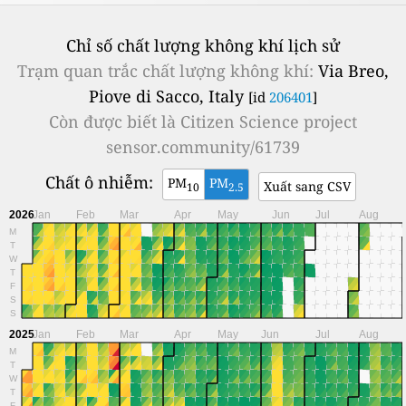
Chỉ số chất lượng không khí lịch sử
Trạm quan trắc chất lượng không khí:
Via Breo,
Piove di Sacco, Italy
[id
206401
]
Còn được biết là
Citizen Science project
sensor.community/61739
Chất ô nhiễm:
PM
PM
Xuất sang CSV
10
2.5
2026
Jan
Feb
Mar
Apr
May
Jun
Jul
Aug
M
T
W
T
F
S
S
2025
Jan
Feb
Mar
Apr
May
Jun
Jul
Aug
M
T
W
T
F