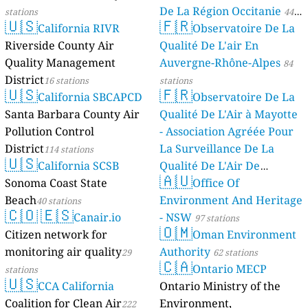
De La Région Occitanie
stations
44
🇺🇸
🇫🇷
California RIVR
Observatoire De La
stations
Riverside County Air
Qualité De L'air En
Quality Management
Auvergne-Rhône-Alpes
84
District
16 stations
stations
🇺🇸
🇫🇷
California SBCAPCD
Observatoire De La
Santa Barbara County Air
Qualité De L'Air à Mayotte
Pollution Control
- Association Agréée Pour
District
La Surveillance De La
114 stations
🇺🇸
California SCSB
Qualité De L'Air De
🇦🇺
Sonoma Coast State
Mayotte
Office Of
4 stations
Beach
Environment And Heritage
40 stations
🇨🇴
🇪🇸
Canair.io
- NSW
97 stations
🇴🇲
Citizen network for
Oman Environment
monitoring air quality
Authority
29
62 stations
🇨🇦
Ontario MECP
stations
🇺🇸
CCA California
Ontario Ministry of the
Coalition for Clean Air
Environment,
222