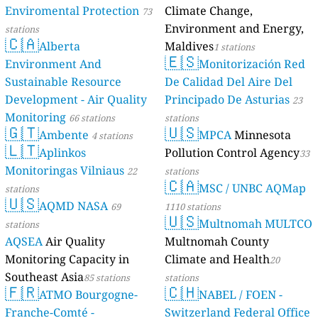
Enviromental Protection
Climate Change,
73
Environment and Energy,
stations
🇨🇦
Alberta
Maldives
1 stations
🇪🇸
Environment And
Monitorización Red
Sustainable Resource
De Calidad Del Aire Del
Development - Air Quality
Principado De Asturias
23
Monitoring
66 stations
stations
🇬🇹
🇺🇸
Ambente
MPCA
Minnesota
4 stations
🇱🇹
Aplinkos
Pollution Control Agency
33
Monitoringas Vilniaus
22
stations
🇨🇦
MSC / UNBC AQMap
stations
🇺🇸
AQMD NASA
69
1110 stations
🇺🇸
Multnomah MULTCO
stations
AQSEA
Air Quality
Multnomah County
Monitoring Capacity in
Climate and Health
20
Southeast Asia
85 stations
stations
🇫🇷
🇨🇭
ATMO Bourgogne-
NABEL / FOEN -
Franche-Comté -
Switzerland Federal Office