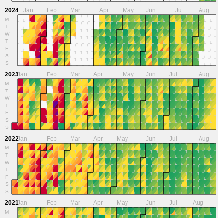
2024
Jan
Feb
Mar
Apr
May
Jun
Jul
Aug
M
T
W
T
F
S
S
2023
Jan
Feb
Mar
Apr
May
Jun
Jul
Aug
M
T
W
T
F
S
S
2022
Jan
Feb
Mar
Apr
May
Jun
Jul
Aug
M
T
W
T
F
S
S
2021
Jan
Feb
Mar
Apr
May
Jun
Jul
Aug
M