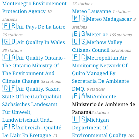
Montenegro Environement
36 stations
Protection Agency
Meteo Lausanne
10
1 stations
🇲🇬
Meteo Madagascar
stations
9
🇫🇷
Air Pays De La Loire
stations
🇧🇬
Meter.ac
26 stations
165 stations
🇬🇧
🇺🇸
Air Quality In Wales
Methow Valley
Citizens Council
33 stations
38 stations
🇨🇦
🇪🇨
Air Quality Ontario -
Metropolitan Air
The Ontario Ministry Of
Monitoring Network Of
The Environment And
Quito Managed By
Climate Change
Secretaria De Ambiente
38 stations
🇩🇪
Air Quality, Saxon
DMQ.
9 stations
🇵🇦
State Office (Luftqualität
MiAmbiente
Sächsisches Landesamt
Ministerio de Ambiente de
Für Umwelt,
Panamá
5 stations
🇺🇸
Landwirtschaft Und
Michigan
🇫🇷
Geologie)
Airbreizh - Qualité
Department Of
50 stations
De L'air En Bretagne
Environmental Quality
13
109