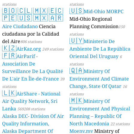
stations
stations
🇧🇴
🇨🇱
🇲🇽
🇪🇨
🇺🇸
Mid-Ohio MORPC
🇵🇪
🇺🇸
🇲🇽
🇦🇷
Mid-Ohio Regional
Aire Ciudadano
Ciencia
Planning Commission
150
ciudadana por la Calidad
stations
🇺🇾
del Aire
Ministerio De
806 stations
🇰🇿
AirKaz.org
Ambiente De La República
249 stations
🇫🇷
AirParif -
Oriental Del Uruguay
6
Association De
stations
🇶🇦
Surveillance De La Qualité
Ministry Of
De L'air En Île-de-France
Environment And Climate
39
Change, State Of Qatar
stations
16
🇱🇰
AirShare - National
stations
🇲🇰
Air Quality Network, Sri
Ministry Of
Lanka
Environment And Physical
569208 stations
Alaska DEC- Division Of Air
Planning – Republic Of
Quality Information,
North Macedonia
22 stations
Alaska Department Of
Moenv.mv
Ministry of