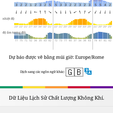
3
2
2
1
2
3
2
5
5
3
3
2
2
3
2
3
5
5
4
2
nhiệt độ
23°
22°
21°
27°
33°
34°
32°
21°
22°
21°
20°
25°
32°
33°
33°
25°
21°
20°
20°
25°
độ ẩm tương đối
77
75
71
52
36
35
43
82
72
73
77
60
37
34
36
63
79
87
81
62
Dự báo được vẽ bằng múi giờ: Europe/Rome
🇬🇧
Dịch sang các ngôn ngữ khác:
Dữ Liệu Lịch Sử Chất Lượng Không Khí.