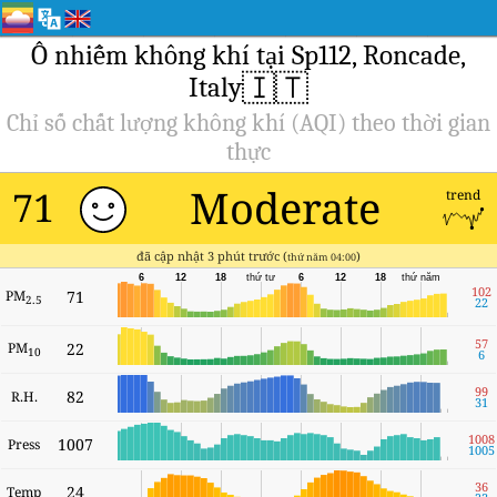
Ô nhiễm không khí tại Sp112, Roncade,
🇮🇹
Italy
Chỉ số chất lượng không khí (AQI) theo thời gian
thực
Moderate
71
trend
đã cập nhật 3 phút trước (
)
thứ năm 04:00
6
12
18
thứ tư
6
12
18
thứ năm
102
PM
71
2.5
22
57
PM
22
10
6
99
82
R.H.
31
1008
1007
Press
1005
36
24
Temp