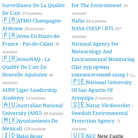
Surveillance De La Qualite
For The Environment
14
De L’air
23 stations
stations
🇫🇷
ATMO Champagne-
Nafas
84 stations
Ardenne
NASA CSESP / RTI
50 stations
207
🇫🇷
Atmo En Hauts-de-
stations
France - Pas-de-Calais
National Agency For
38
Meteorology And
stations
🇫🇷
AtmoNAQ - La
Environmental Monitoring
Qualité De L’air En
(Цаг уур орчны
Nouvelle Aquitaine
шинжилгээний газар )
46
21
🇵🇪
National University
stations
stations
AUPP Liger Leadership
Of San Agustin Of
Academy
Arequipa
14 stations
0 stations
🇦🇺
🇸🇪
Australian National
Natur Vårdsverket -
University (ANU)
Swedish Environmental
38 stations
🇲🇽
Ayuntamiento De
Protection Agency
71
Mexicali
120 stations
stations
🇮🇩
🇺🇸
Balai Besar
NCC
New Castle