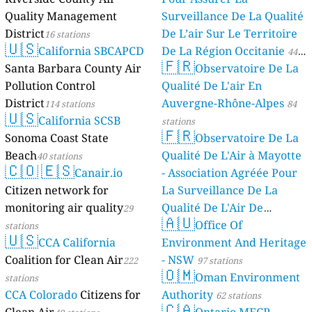
Quality Management
Surveillance De La Qualité
District
De L’air Sur Le Territoire
16 stations
🇺🇸
California SBCAPCD
De La Région Occitanie
44
🇫🇷
Santa Barbara County Air
Observatoire De La
stations
Pollution Control
Qualité De L'air En
District
Auvergne-Rhône-Alpes
114 stations
84
🇺🇸
California SCSB
stations
🇫🇷
Sonoma Coast State
Observatoire De La
Beach
Qualité De L'Air à Mayotte
40 stations
🇨🇴
🇪🇸
Canair.io
- Association Agréée Pour
Citizen network for
La Surveillance De La
monitoring air quality
Qualité De L'Air De
29
🇦🇺
Mayotte
Office Of
stations
4 stations
🇺🇸
CCA California
Environment And Heritage
Coalition for Clean Air
- NSW
222
97 stations
🇴🇲
Oman Environment
stations
CCA Colorado
Citizens for
Authority
62 stations
🇨🇦