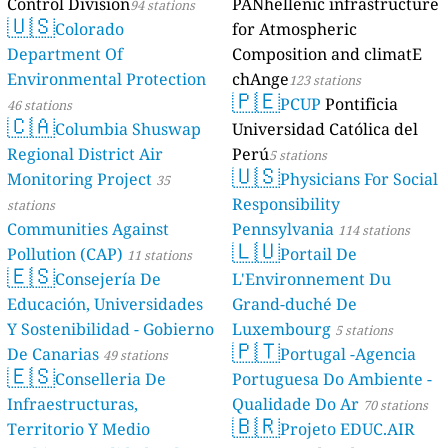
Control Division
PANhellenic infrastructure
94 stations
🇺🇸
Colorado
for Atmospheric
Department Of
Composition and climatE
Environmental Protection
chAnge
123 stations
🇵🇪
PCUP
Pontificia
46 stations
🇨🇦
Columbia Shuswap
Universidad Católica del
Regional District Air
Perú
5 stations
🇺🇸
Monitoring Project
Physicians For Social
35
Responsibility
stations
Communities Against
Pennsylvania
114 stations
🇱🇺
Pollution (CAP)
Portail De
11 stations
🇪🇸
Consejería De
L'Environnement Du
Educación, Universidades
Grand-duché De
Y Sostenibilidad - Gobierno
Luxembourg
5 stations
🇵🇹
De Canarias
Portugal -Agencia
49 stations
🇪🇸
Conselleria De
Portuguesa Do Ambiente -
Infraestructuras,
Qualidade Do Ar
70 stations
🇧🇷
Territorio Y Medio
Projeto EDUC.AIR