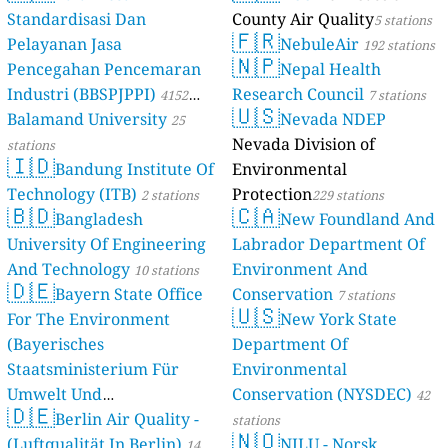
Standardisasi Dan
County Air Quality
5 stations
🇫🇷
Pelayanan Jasa
NebuleAir
192 stations
🇳🇵
Pencegahan Pencemaran
Nepal Health
Industri (BBSPJPPI)
Research Council
4152
7 stations
🇺🇸
Balamand University
Nevada NDEP
stations
25
Nevada Division of
stations
🇮🇩
Bandung Institute Of
Environmental
Technology (ITB)
Protection
2 stations
229 stations
🇧🇩
🇨🇦
Bangladesh
New Foundland And
University Of Engineering
Labrador Department Of
And Technology
Environment And
10 stations
🇩🇪
Bayern State Office
Conservation
7 stations
🇺🇸
For The Environment
New York State
(Bayerisches
Department Of
Staatsministerium Für
Environmental
Umwelt Und
Conservation (NYSDEC)
42
🇩🇪
Berlin Air Quality -
Verbraucherschutz) - LfU
stations
🇳🇴
(Luftqualität In Berlin)
NILU - Norsk
46 stations
14