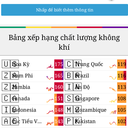
Nhấp để biết thêm thông tin
Bảng xếp hạng chất lượng không
khí
🇺🇸
🇨🇳
175
119
Hoa Kỳ
Trung Quốc
🇿🇦
🇧🇷
165
116
Nam Phi
Brazil
🇿🇲
🇮🇳
160
113
Zambia
Ấn Độ
🇨🇦
🇸🇬
151
108
Canada
Singapore
🇮🇩
🇲🇿
148
105
Indonesia
Mozambique
🇦🇪
🇵🇰
143
102
Các Tiểu Vương quốc Ả Rập Thống nhất
Pakistan