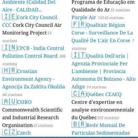
Ambiente (Calidad Del
Programa de Educação em
Aire - CALIDAD
Qualidade do Ar
31 stations
🇮🇪
AMBIENTAL)
Cork City Council
Purple Air
23 stations
74145 stations
🇫🇷
CCC
Cork City Council Air
Qualitair Région
Monitoring Project
Corse - Surveillance De La
53
Qualité De L'air En Corse
stations
7
🇮🇳
CPCB - India Central
stations
🇮🇹
Pollution Control Board
Qualità Dell’aria |
586
Agenzia Provinciale Per
stations
🇭🇷
Croatian
L'ambiente | Provincia
Environment Agency -
Autonoma Di Bolzano - Alto
Agencija Za Zaštitu Okoliša
Adige
14 stations
🇨🇦
Québec CEAEQ
66 stations
🇦🇺
CSIRO
Centre d'expertise en
Commonwealth Scientific
analyse environnementale
and Industrial Research
du Québec
101 stations
🇧🇷
Organisation
Rede Manual De
35 stations
🇨🇿
Czech
Partículas Sedimentadas