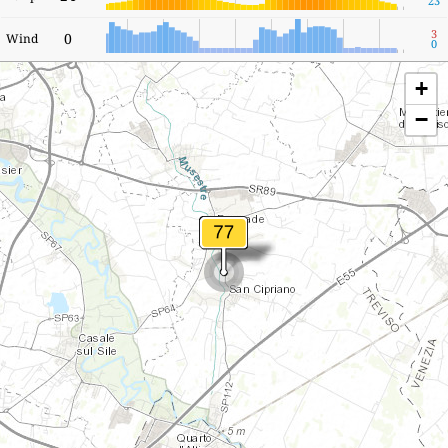
23
3
0
Wind
0
+
−