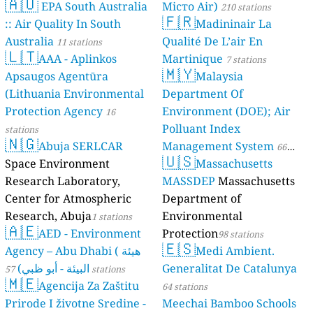
🇦🇺
EPA South Australia
Місто Air)
210 stations
🇫🇷
:: Air Quality In South
Madininair La
Australia
Qualité De L’air En
11 stations
🇱🇹
AAA - Aplinkos
Martinique
7 stations
🇲🇾
Apsaugos Agentūra
Malaysia
(Lithuania Environmental
Department Of
Protection Agency
Environment (DOE); Air
16
Polluant Index
stations
🇳🇬
Abuja SERLCAR
Management System
66
🇺🇸
Space Environment
Massachusetts
stations
Research Laboratory,
MASSDEP
Massachusetts
Center for Atmospheric
Department of
Research, Abuja
Environmental
1 stations
🇦🇪
AED - Environment
Protection
98 stations
🇪🇸
Agency – Abu Dhabi ( هيئة
Medi Ambient.
البيئة - أبو ظبي)
Generalitat De Catalunya
57 stations
🇲🇪
Agencija Za Zaštitu
64 stations
Prirode I životne Sredine -
Meechai Bamboo Schools