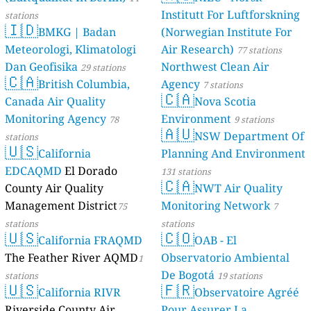
Institutt For Luftforskning
stations
🇮🇩
BMKG | Badan
(Norwegian Institute For
Meteorologi, Klimatologi
Air Research)
77 stations
Dan Geofisika
Northwest Clean Air
29 stations
🇨🇦
British Columbia,
Agency
7 stations
🇨🇦
Canada Air Quality
Nova Scotia
Monitoring Agency
Environment
78
9 stations
🇦🇺
NSW Department Of
stations
🇺🇸
California
Planning And Environment
EDCAQMD
El Dorado
131 stations
🇨🇦
County Air Quality
NWT Air Quality
Management District
Monitoring Network
75
7
stations
stations
🇺🇸
🇨🇴
California FRAQMD
OAB - El
The Feather River AQMD
Observatorio Ambiental
1
De Bogotá
stations
19 stations
🇺🇸
🇫🇷
California RIVR
Observatoire Agréé
Riverside County Air
Pour Assurer La