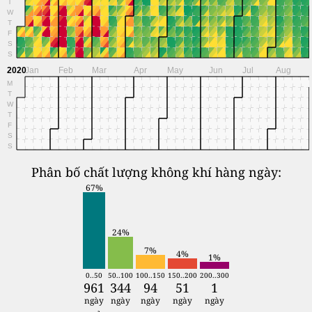
T
W
T
F
S
S
2020
Jan
Feb
Mar
Apr
May
Jun
Jul
Aug
M
T
W
T
F
S
S
Phân bố chất lượng không khí hàng ngày:
67%
24%
7%
4%
1%
0..50
50..100
100..150
150..200
200..300
961
344
94
51
1
ngày
ngày
ngày
ngày
ngày