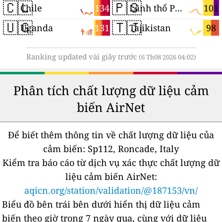
🇨🇱
🇵🇸
134
101
Chile
Lãnh thổ Palestine
🇺🇬
🇹🇯
131
98
Uganda
Tajikistan
Ranking updated vài giây trước
(6 Th08 2026 04:02)
Phân tích chất lượng dữ liệu cảm
biến AirNet
Để biết thêm thông tin về chất lượng dữ liệu của
cảm biến:
Sp112, Roncade, Italy
Kiểm tra báo cáo từ dịch vụ xác thực chất lượng dữ
liệu cảm biến AirNet:
aqicn.org/station/validation/@187153/vn/
Biểu đồ bên trái bên dưới hiển thị dữ liệu cảm
biến theo giờ trong 7 ngày qua, cùng với dữ liệu