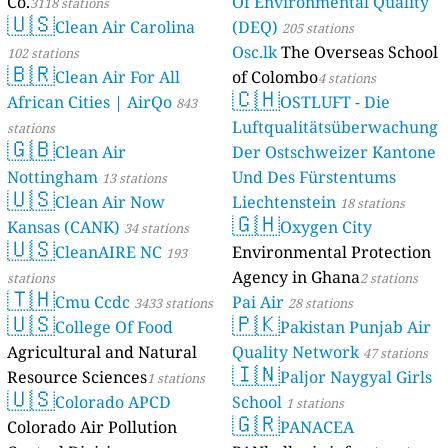
Co.
Of Environmental Quality
3118 stations
🇺🇸
Clean Air Carolina
(DEQ)
205 stations
Osc.lk
The Overseas School
102 stations
🇧🇷
Clean Air For All
of Colombo
4 stations
🇨🇭
African Cities | AirQo
OSTLUFT - Die
843
Luftqualitätsüberwachung
stations
🇬🇧
Clean Air
Der Ostschweizer Kantone
Nottingham
Und Des Fürstentums
13 stations
🇺🇸
Clean Air Now
Liechtenstein
18 stations
🇬🇭
Kansas (CANK)
Oxygen City
34 stations
🇺🇸
CleanAIRE NC
Environmental Protection
193
Agency in Ghana
stations
2 stations
🇹🇭
Cmu Ccdc
Pai Air
3433 stations
28 stations
🇺🇸
🇵🇰
College Of Food
Pakistan Punjab Air
Agricultural and Natural
Quality Network
47 stations
🇮🇳
Resource Sciences
Paljor Naygyal Girls
1 stations
🇺🇸
Colorado APCD
School
1 stations
🇬🇷
Colorado Air Pollution
PANACEA