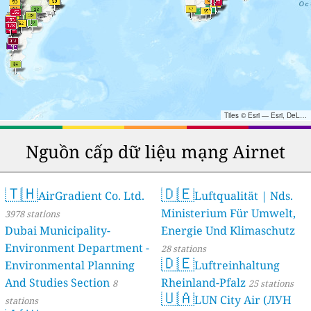
Tiles © Esri — Esri, DeLorme, NAVTEQ, TomTom, Intermap, iPC, USGS, FAO, NPS, NRCAN, GeoBase, Kadaster NL, Ordnance Survey, Esri Japan, METI, Esri China (Hong Kong), and the GIS User Community
Nguồn cấp dữ liệu mạng Airnet
🇹🇭
🇩🇪
AirGradient Co. Ltd.
Luftqualität | Nds.
Ministerium Für Umwelt,
3978 stations
Dubai Municipality-
Energie Und Klimaschutz
Environment Department -
28 stations
🇩🇪
Environmental Planning
Luftreinhaltung
And Studies Section
Rheinland-Pfalz
8
25 stations
🇺🇦
LUN City Air (ЛУН
stations