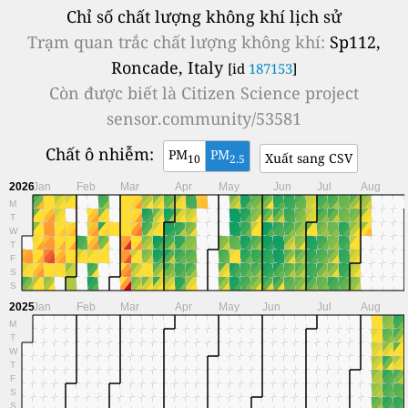
Chỉ số chất lượng không khí lịch sử
Trạm quan trắc chất lượng không khí:
Sp112,
Roncade, Italy
[id
187153
]
Còn được biết là
Citizen Science project
sensor.community/53581
Chất ô nhiễm:
PM
PM
Xuất sang CSV
10
2.5
2026
Jan
Feb
Mar
Apr
May
Jun
Jul
Aug
M
T
W
T
F
S
S
2025
Jan
Feb
Mar
Apr
May
Jun
Jul
Aug
M
T
W
T
F
S
S