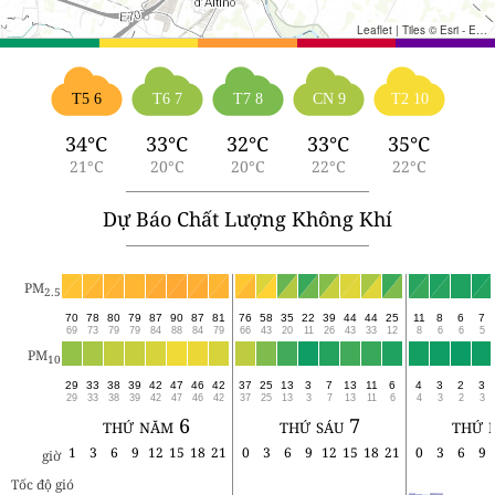
Leaflet
|
Tiles © Esri - Esri, DeLorme, NAVTEQ, TomTom, Intermap, iPC, USGS, FAO, NPS, NRCAN, GeoBase, Kadaster NL, Ordnance Survey, Esri Japan, METI, Esri China (Hong Kong), and the GIS User Community
T5 6
T6 7
T7 8
CN 9
T2 10
34°C
33°C
32°C
33°C
35°C
21°C
20°C
20°C
22°C
22°C
Dự Báo Chất Lượng Không Khí
PM
2.5
70
78
80
79
87
90
87
81
76
58
35
22
39
44
44
25
11
8
6
7
69
73
79
79
84
88
84
79
66
43
20
11
26
43
33
12
8
6
6
5
PM
10
29
33
38
39
42
47
46
42
37
25
13
3
7
13
11
6
4
3
2
3
29
33
38
39
42
47
46
42
37
25
13
3
7
13
11
6
4
3
2
3
thứ năm 6
thứ sáu 7
thứ 
1
3
6
9
12
15
18
21
0
3
6
9
12
15
18
21
0
3
6
9
giờ
Tốc độ gió