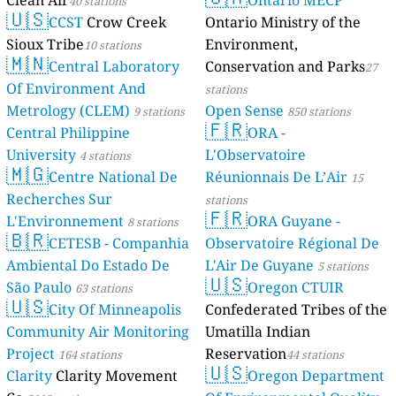
Clean Air
Ontario MECP
40 stations
🇺🇸
CCST
Crow Creek
Ontario Ministry of the
Sioux Tribe
Environment,
10 stations
🇲🇳
Central Laboratory
Conservation and Parks
27
Of Environment And
stations
Metrology (CLEM)
Open Sense
9 stations
850 stations
🇫🇷
Central Philippine
ORA -
University
L'Observatoire
4 stations
🇲🇬
Centre National De
Réunionnais De L’Air
15
Recherches Sur
stations
🇫🇷
L'Environnement
ORA Guyane -
8 stations
🇧🇷
CETESB - Companhia
Observatoire Régional De
Ambiental Do Estado De
L'Air De Guyane
5 stations
🇺🇸
São Paulo
Oregon CTUIR
63 stations
🇺🇸
City Of Minneapolis
Confederated Tribes of the
Community Air Monitoring
Umatilla Indian
Project
Reservation
164 stations
44 stations
🇺🇸
Clarity
Clarity Movement
Oregon Department