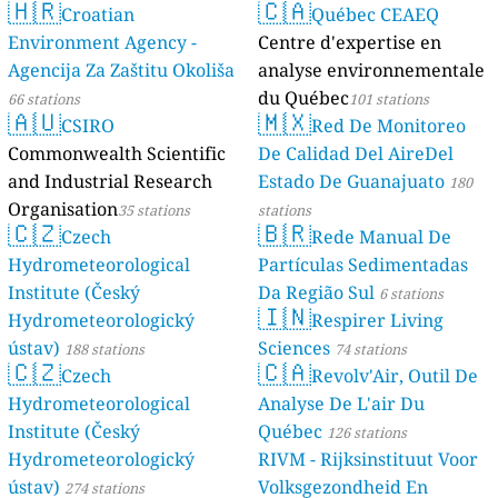
🇭🇷
🇨🇦
Croatian
Québec CEAEQ
Environment Agency -
Centre d'expertise en
Agencija Za Zaštitu Okoliša
analyse environnementale
du Québec
66 stations
101 stations
🇦🇺
🇲🇽
CSIRO
Red De Monitoreo
Commonwealth Scientific
De Calidad Del AireDel
and Industrial Research
Estado De Guanajuato
180
Organisation
35 stations
stations
🇨🇿
🇧🇷
Czech
Rede Manual De
Hydrometeorological
Partículas Sedimentadas
Institute (Český
Da Região Sul
6 stations
🇮🇳
Hydrometeorologický
Respirer Living
ústav)
Sciences
188 stations
74 stations
🇨🇿
🇨🇦
Czech
Revolv'Air, Outil De
Hydrometeorological
Analyse De L'air Du
Institute (Český
Québec
126 stations
Hydrometeorologický
RIVM - Rijksinstituut Voor
ústav)
Volksgezondheid En
274 stations