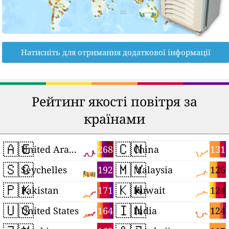
Натисніть для отримання додаткової інформації
Рейтинг якості повітря за
країнами
🇦🇪
🇨🇳
268
131
United Arab Emirates
China
🇸🇨
🇲🇾
192
126
Seychelles
Malaysia
🇵🇰
🇰🇼
171
124
Pakistan
Kuwait
🇺🇸
🇮🇳
164
124
United States
India