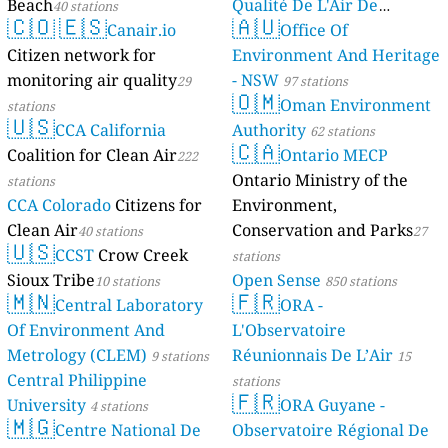
Beach
Qualité De L'Air De
40 stations
🇨🇴
🇪🇸
🇦🇺
Canair.io
Mayotte
Office Of
4 stations
Citizen network for
Environment And Heritage
monitoring air quality
- NSW
29
97 stations
🇴🇲
Oman Environment
stations
🇺🇸
CCA California
Authority
62 stations
🇨🇦
Coalition for Clean Air
Ontario MECP
222
Ontario Ministry of the
stations
CCA Colorado
Citizens for
Environment,
Clean Air
Conservation and Parks
40 stations
27
🇺🇸
CCST
Crow Creek
stations
Sioux Tribe
Open Sense
10 stations
850 stations
🇲🇳
🇫🇷
Central Laboratory
ORA -
Of Environment And
L'Observatoire
Metrology (CLEM)
Réunionnais De L’Air
9 stations
15
Central Philippine
stations
🇫🇷
University
ORA Guyane -
4 stations
🇲🇬
Centre National De
Observatoire Régional De