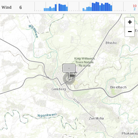
10
6
Wind
2
+
−