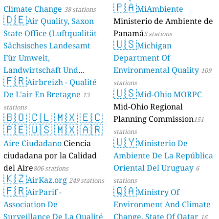
🇵🇦
Climate Change
MiAmbiente
38 stations
🇩🇪
Air Quality, Saxon
Ministerio de Ambiente de
State Office (Luftqualität
Panamá
5 stations
🇺🇸
Sächsisches Landesamt
Michigan
Für Umwelt,
Department Of
Landwirtschaft Und
Environmental Quality
109
🇫🇷
Geologie)
Airbreizh - Qualité
50 stations
stations
🇺🇸
De L'air En Bretagne
Mid-Ohio MORPC
13
Mid-Ohio Regional
stations
🇧🇴
🇨🇱
🇲🇽
🇪🇨
Planning Commission
151
🇵🇪
🇺🇸
🇲🇽
🇦🇷
stations
🇺🇾
Aire Ciudadano
Ciencia
Ministerio De
ciudadana por la Calidad
Ambiente De La República
del Aire
Oriental Del Uruguay
806 stations
6
🇰🇿
AirKaz.org
249 stations
stations
🇫🇷
🇶🇦
AirParif -
Ministry Of
Association De
Environment And Climate
Surveillance De La Qualité
Change, State Of Qatar
16