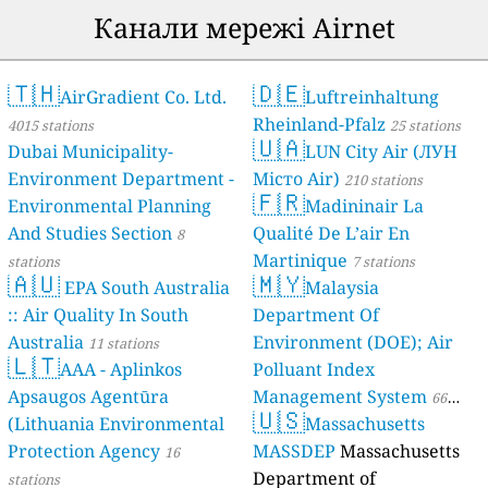
Канали мережі Airnet
🇹🇭
🇩🇪
AirGradient Co. Ltd.
Luftreinhaltung
Rheinland-Pfalz
4015 stations
25 stations
🇺🇦
Dubai Municipality-
LUN City Air (ЛУН
Environment Department -
Місто Air)
210 stations
🇫🇷
Environmental Planning
Madininair La
And Studies Section
Qualité De L’air En
8
Martinique
stations
7 stations
🇦🇺
🇲🇾
EPA South Australia
Malaysia
:: Air Quality In South
Department Of
Australia
Environment (DOE); Air
11 stations
🇱🇹
AAA - Aplinkos
Polluant Index
Apsaugos Agentūra
Management System
66
🇺🇸
(Lithuania Environmental
Massachusetts
stations
Protection Agency
MASSDEP
Massachusetts
16
Department of
stations