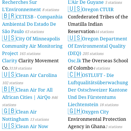
Recherches Sur
L'Air De Guyane
5 stations
🇺🇸
L'Environnement
Oregon CTUIR
8 stations
🇧🇷
CETESB - Companhia
Confederated Tribes of the
Ambiental Do Estado De
Umatilla Indian
São Paulo
Reservation
63 stations
44 stations
🇺🇸
🇺🇸
City Of Minneapolis
Oregon Department
Community Air Monitoring
Of Environmental Quality
Project
(DEQ)
165 stations
205 stations
Clarity
Clarity Movement
Osc.lk
The Overseas School
Co.
of Colombo
3118 stations
4 stations
🇺🇸
🇨🇭
Clean Air Carolina
OSTLUFT - Die
Luftqualitätsüberwachung
102 stations
🇧🇷
Clean Air For All
Der Ostschweizer Kantone
African Cities | AirQo
Und Des Fürstentums
846
Liechtenstein
stations
18 stations
🇬🇧
🇬🇭
Clean Air
Oxygen City
Nottingham
Environmental Protection
13 stations
🇺🇸
Clean Air Now
Agency in Ghana
2 stations