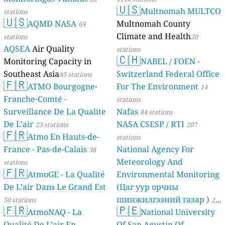
🇺🇸
Multnomah MULTCO
stations
🇺🇸
AQMD NASA
Multnomah County
69
Climate and Health
stations
20
AQSEA
Air Quality
stations
🇨🇭
Monitoring Capacity in
NABEL / FOEN -
Southeast Asia
Switzerland Federal Office
85 stations
🇫🇷
ATMO Bourgogne-
For The Environment
14
Franche-Comté -
stations
Surveillance De La Qualite
Nafas
84 stations
De L’air
NASA CSESP / RTI
23 stations
207
🇫🇷
Atmo En Hauts-de-
stations
France - Pas-de-Calais
National Agency For
38
Meteorology And
stations
🇫🇷
AtmoGE - La Qualité
Environmental Monitoring
De L’air Dans Le Grand Est
(Цаг уур орчны
шинжилгээний газар )
50 stations
21
🇫🇷
🇵🇪
AtmoNAQ - La
National University
stations
Qualité De L’air En
Of San Agustin Of