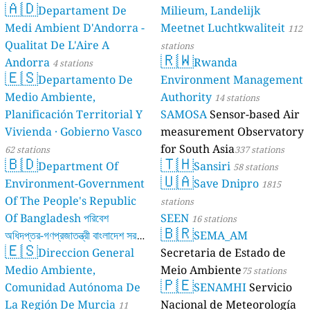
🇦🇩
Departament De
Milieum, Landelijk
Medi Ambient D'Andorra -
Meetnet Luchtkwaliteit
112
Qualitat De L'Aire A
stations
🇷🇼
Andorra
Rwanda
4 stations
🇪🇸
Departamento De
Environment Management
Medio Ambiente,
Authority
14 stations
Planificación Territorial Y
SAMOSA
Sensor-based Air
Vivienda · Gobierno Vasco
measurement Observatory
for South Asia
62 stations
337 stations
🇧🇩
🇹🇭
Department Of
Sansiri
58 stations
🇺🇦
Environment-Government
Save Dnipro
1815
Of The People's Republic
stations
Of Bangladesh পরিবেশ
SEEN
16 stations
🇧🇷
অধিদপ্তর-গণপ্রজাতন্ত্রী বাংলাদেশ সরকার
SEMA_AM
🇪🇸
Direccion General
Secretaria de Estado de
17 stations
Medio Ambiente,
Meio Ambiente
75 stations
🇵🇪
Comunidad Autónoma De
SENAMHI
Servicio
La Región De Murcia
Nacional de Meteorología
11