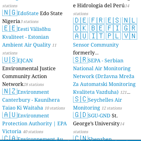
e Hidrología del Perú
stations
14
🇳🇬
EdoState
Edo State
stations
🇩🇪
🇫🇷
🇪🇸
🇳🇱
Nigeria
3 stations
🇪🇪
🇩🇰
🇧🇪
🇫🇮
🇬🇷
Eesti Välisõhu
🇦🇺
🇮🇹
🇵🇱
🇻🇳
Kvaliteet - Estonian
Ambient Air Quality
Sensor Community
11
formerly
stations
🇺🇸
🇸🇷
EJCAN
luftdaten.info
SEPA - Serbian
35821 stations
Environmental Justice
National Air Monitoring
Community Action
Network (Državna Mreža
Network
Za Automatski Monitoring
28 stations
🇳🇿
Environment
Kvaliteta Vazduha)
121
🇸🇨
Canterbury - Kaunihera
Seychelles Air
stations
Taiao Ki Waitaha
Monitoring
10 stations
12 stations
🇦🇺
🇬🇩
Environment
SGU-GND
St.
Protection Authority | EPA
George’s University
14
Victoria
40 stations
stations
🇨🇦
🇨🇳
Environnement Au
Shenzhen