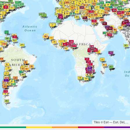
Tiles © Esri — Esri, DeLorme, NAVTEQ, TomTom, Intermap, iPC, USGS, FAO, NPS, NRCAN, GeoBase, Kadaster NL, Ordnance Survey, Esri Japan, METI, Esri China (Hong Kong), and the GIS User Community