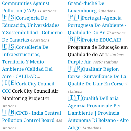
Communities Against
Grand-duché De
Pollution (CAP)
Luxembourg
11 stations
5 stations
🇪🇸
🇵🇹
Consejería De
Portugal -Agencia
Educación, Universidades
Portuguesa Do Ambiente -
Y Sostenibilidad - Gobierno
Qualidade Do Ar
70 stations
🇧🇷
De Canarias
Projeto EDUC.AIR
49 stations
🇪🇸
Conselleria De
Programa de Educação em
Infraestructuras,
Qualidade do Ar
31 stations
Territorio Y Medio
Purple Air
74267 stations
🇫🇷
Ambiente (Calidad Del
Qualitair Région
Aire - CALIDAD
Corse - Surveillance De La
🇮🇪
AMBIENTAL)
Cork City Council
Qualité De L'air En Corse
23 stations
7
CCC
Cork City Council Air
stations
🇮🇹
Monitoring Project
Qualità Dell’aria |
53
Agenzia Provinciale Per
stations
🇮🇳
CPCB - India Central
L'ambiente | Provincia
Pollution Control Board
Autonoma Di Bolzano - Alto
586
Adige
stations
14 stations