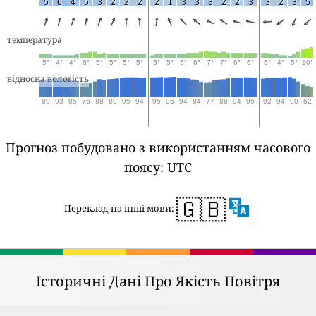
5
6
4
5
3
2
2
2
2
1
3
3
3
2
2
3
3
2
3
5
температура
5°
4°
4°
6°
5°
5°
5°
5°
5°
5°
5°
6°
7°
7°
6°
6°
6°
4°
5°
10°
відносна вологість
89
93
85
76
88
89
95
94
95
96
94
84
77
88
94
95
92
94
90
62
Прогноз побудовано з використанням часового
поясу: UTC
🇬🇧
Переклад на інші мови:
Історичні Дані Про Якість Повітря