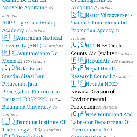
Nouvelle Aquitaine
Arequipa
46
0 stations
🇸🇪
Natur Vårdsverket -
stations
AUPP Liger Leadership
Swedish Environmental
Academy
Protection Agency
14 stations
71
🇦🇺
Australian National
stations
🇺🇸
University (ANU)
NCC
New Castle
38 stations
🇲🇽
Ayuntamiento De
County Air Quality
5 stations
🇫🇷
Mexicali
NebuleAir
120 stations
192 stations
🇮🇩
🇳🇵
Balai Besar
Nepal Health
Standardisasi Dan
Research Council
7 stations
🇺🇸
Pelayanan Jasa
Nevada NDEP
Pencegahan Pencemaran
Nevada Division of
Industri (BBSPJPPI)
Environmental
4152
Balamand University
Protection
stations
25
229 stations
🇨🇦
New Foundland And
stations
🇮🇩
Bandung Institute Of
Labrador Department Of
Technology (ITB)
Environment And
2 stations
🇧🇩