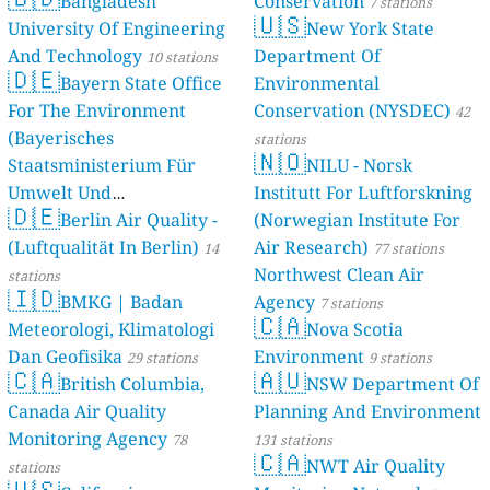
Bangladesh
Conservation
7 stations
🇺🇸
University Of Engineering
New York State
And Technology
Department Of
10 stations
🇩🇪
Bayern State Office
Environmental
For The Environment
Conservation (NYSDEC)
42
(Bayerisches
stations
🇳🇴
Staatsministerium Für
NILU - Norsk
Umwelt Und
Institutt For Luftforskning
🇩🇪
Berlin Air Quality -
Verbraucherschutz) - LfU
(Norwegian Institute For
(Luftqualität In Berlin)
Air Research)
46 stations
14
77 stations
Northwest Clean Air
stations
🇮🇩
BMKG | Badan
Agency
7 stations
🇨🇦
Meteorologi, Klimatologi
Nova Scotia
Dan Geofisika
Environment
29 stations
9 stations
🇨🇦
🇦🇺
British Columbia,
NSW Department Of
Canada Air Quality
Planning And Environment
Monitoring Agency
78
131 stations
🇨🇦
NWT Air Quality
stations
🇺🇸