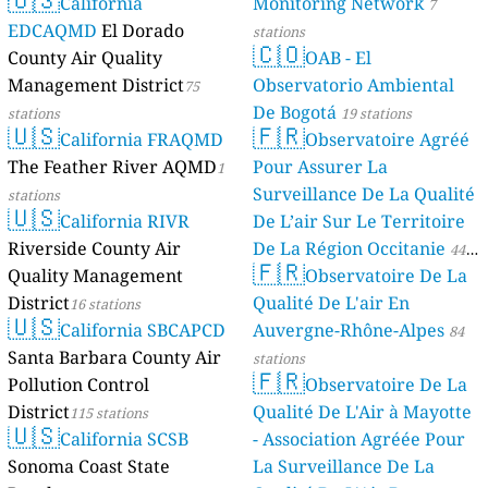
California
Monitoring Network
7
EDCAQMD
El Dorado
stations
🇨🇴
County Air Quality
OAB - El
Management District
Observatorio Ambiental
75
De Bogotá
stations
19 stations
🇺🇸
🇫🇷
California FRAQMD
Observatoire Agréé
The Feather River AQMD
Pour Assurer La
1
Surveillance De La Qualité
stations
🇺🇸
California RIVR
De L’air Sur Le Territoire
Riverside County Air
De La Région Occitanie
44
🇫🇷
Quality Management
Observatoire De La
stations
District
Qualité De L'air En
16 stations
🇺🇸
California SBCAPCD
Auvergne-Rhône-Alpes
84
Santa Barbara County Air
stations
🇫🇷
Pollution Control
Observatoire De La
District
Qualité De L'Air à Mayotte
115 stations
🇺🇸
California SCSB
- Association Agréée Pour
Sonoma Coast State
La Surveillance De La