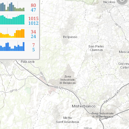
80
47
1015
1012
34
24
7
5