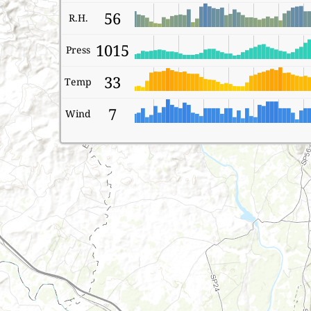
56
R.H.
1015
Press
33
Temp
7
Wind