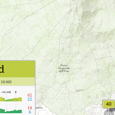
d
)
 10:00
chủ nhật
6
62
22
18
6