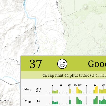
37
Goo
đã cập nhật 44 phút trước (
chủ nhật
6
12
18
thứ bảy
6
12
18
37
PM
2.5
9
PM
10