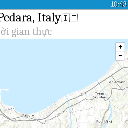
10:43
Pedara, Italy
🇮🇹
ời gian thực
+
−