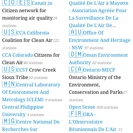
🇨🇴
🇪🇸
Canair.io
Qualité De L'Air à Mayotte
Citizen network for
- Association Agréée Pour
monitoring air quality
La Surveillance De La
29
Qualité De L'Air De
stations
🇺🇸
🇦🇺
CCA California
Mayotte
Office Of
4 stations
Coalition for Clean Air
Environment And Heritage
222
- NSW
stations
97 stations
🇴🇲
CCA Colorado
Citizens for
Oman Environment
Clean Air
Authority
40 stations
62 stations
🇺🇸
🇨🇦
CCST
Crow Creek
Ontario MECP
Sioux Tribe
Ontario Ministry of the
10 stations
🇲🇳
Central Laboratory
Environment,
Of Environment And
Conservation and Parks
27
Metrology (CLEM)
9 stations
stations
Central Philippine
Open Sense
850 stations
🇫🇷
University
ORA -
4 stations
🇲🇬
Centre National De
L'Observatoire
Recherches Sur
Réunionnais De L’Air
15