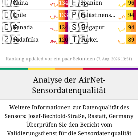
🇨🇳
🇪🇸
134
96
China
Spanien
🇨🇱
🇵🇸
133
94
Chile
Palästinensische Autonomiegebiete
🇨🇦
🇸🇬
124
94
Kanada
Singapur
🇿🇦
🇹🇷
120
89
Südafrika
Türkei
Ranking updated vor ein paar Sekunden
(7. Aug. 2026 13:51)
Analyse der AirNet-
Sensordatenqualität
Weitere Informationen zur Datenqualität des
Sensors:
Josef-Bechtold-Straße, Rastatt, Germany
Überprüfen Sie den Bericht vom
Validierungsdienst für die Sensordatenqualität