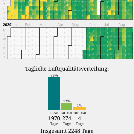
T
F
S
S
2020
Jan
Feb
Mar
Apr
May
Jun
Jul
Aug
M
T
W
T
F
S
S
Tägliche Luftqualitätsverteilung:
88%
13%
1%
0..50
50..100
100..150
1970
274
4
Tage
Tage
Tage
Insgesamt 2248 Tage