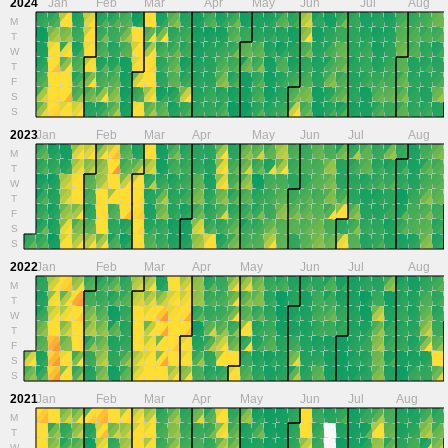
2024
Jan
Feb
Mar
Apr
May
Jun
Jul
Aug
M
T
W
T
F
S
S
2023
Jan
Feb
Mar
Apr
May
Jun
Jul
Aug
M
T
W
T
F
S
S
2022
Jan
Feb
Mar
Apr
May
Jun
Jul
Aug
M
T
W
T
F
S
S
2021
Jan
Feb
Mar
Apr
May
Jun
Jul
Aug
M
T
W