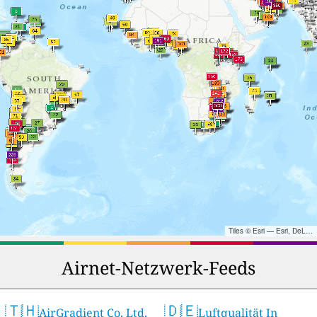
Tiles © Esri — Esri, DeLorme, NAVTEQ, TomTom, Intermap, iPC, USGS, FAO, NPS, NRCAN, GeoBase, Kadaster NL, Ordnance Survey, Esri Japan, METI, Esri China (Hong Kong), and the GIS User Community
Airnet-Netzwerk-Feeds
🇹🇭
🇩🇪
AirGradient Co. Ltd.
Luftqualität In