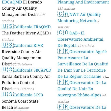
EDCAQMD
El Dorado
Planning And Environment
County Air Quality
131 stations
🇨🇦
Management District
NWT Air Quality
75
Monitoring Network
stations
7
🇺🇸
California FRAQMD
stations
🇨🇴
The Feather River AQMD
OAB - El
1
Observatorio Ambiental
stations
🇺🇸
California RIVR
De Bogotá
19 stations
🇫🇷
Riverside County Air
Observatoire Agréé
Quality Management
Pour Assurer La
District
Surveillance De La Qualité
16 stations
🇺🇸
California SBCAPCD
De L’air Sur Le Territoire
Santa Barbara County Air
De La Région Occitanie
44
🇫🇷
Pollution Control
Observatoire De La
stations
District
Qualité De L'air En
115 stations
🇺🇸
California SCSB
Auvergne-Rhône-Alpes
84
Sonoma Coast State
stations
🇫🇷
Beach
Observatoire De La
40 stations