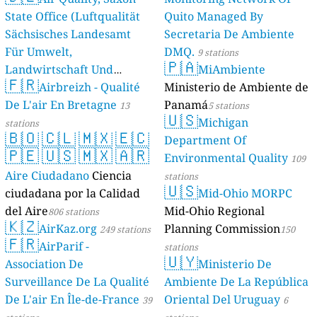
State Office (Luftqualität
Quito Managed By
Sächsisches Landesamt
Secretaria De Ambiente
Für Umwelt,
DMQ.
9 stations
🇵🇦
Landwirtschaft Und
MiAmbiente
🇫🇷
Geologie)
Airbreizh - Qualité
Ministerio de Ambiente de
50 stations
De L'air En Bretagne
Panamá
13
5 stations
🇺🇸
Michigan
stations
🇧🇴
🇨🇱
🇲🇽
🇪🇨
Department Of
🇵🇪
🇺🇸
🇲🇽
🇦🇷
Environmental Quality
109
Aire Ciudadano
Ciencia
stations
🇺🇸
ciudadana por la Calidad
Mid-Ohio MORPC
del Aire
Mid-Ohio Regional
806 stations
🇰🇿
AirKaz.org
Planning Commission
249 stations
150
🇫🇷
AirParif -
stations
🇺🇾
Association De
Ministerio De
Surveillance De La Qualité
Ambiente De La República
De L'air En Île-de-France
Oriental Del Uruguay
39
6