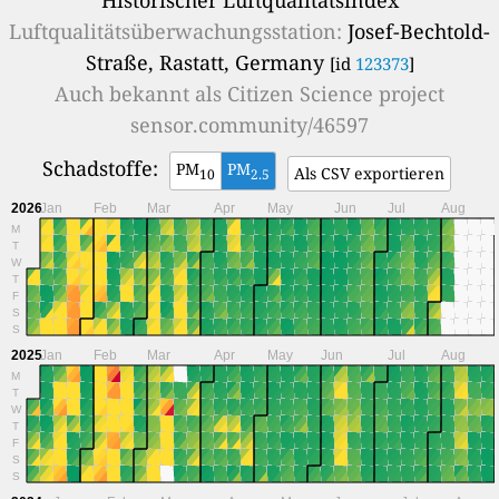
Luftqualitätsüberwachungsstation:
Josef-Bechtold-
Straße, Rastatt, Germany
[id
123373
]
Auch bekannt als
Citizen Science project
sensor.community/46597
Schadstoffe:
PM
PM
Als CSV exportieren
10
2.5
2026
Jan
Feb
Mar
Apr
May
Jun
Jul
Aug
M
T
W
T
F
S
S
2025
Jan
Feb
Mar
Apr
May
Jun
Jul
Aug
M
T
W
T
F
S
S