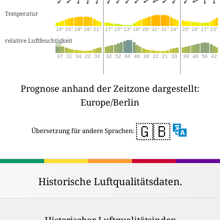
Temperatur
19°
25°
28°
28°
21°
17°
15°
13°
19°
26°
31°
31°
24°
20°
18°
17°
23°
relative Luftfeuchtigkeit
47
31
24
22
33
42
52
66
46
28
22
21
33
39
48
56
42
Prognose anhand der Zeitzone dargestellt:
Europe/Berlin
🇬🇧
Übersetzung für andere Sprachen:
Historische Luftqualitätsdaten.
Historischer Luftqualitätsindex