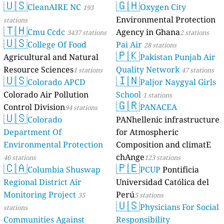
🇺🇸
🇬🇭
CleanAIRE NC
Oxygen City
193
Environmental Protection
stations
🇹🇭
Cmu Ccdc
Agency in Ghana
3437 stations
2 stations
🇺🇸
College Of Food
Pai Air
28 stations
🇵🇰
Agricultural and Natural
Pakistan Punjab Air
Resource Sciences
Quality Network
1 stations
47 stations
🇺🇸
🇮🇳
Colorado APCD
Paljor Naygyal Girls
Colorado Air Pollution
School
1 stations
🇬🇷
Control Division
PANACEA
94 stations
🇺🇸
Colorado
PANhellenic infrastructure
Department Of
for Atmospheric
Environmental Protection
Composition and climatE
chAnge
46 stations
123 stations
🇨🇦
🇵🇪
Columbia Shuswap
PCUP
Pontificia
Regional District Air
Universidad Católica del
Monitoring Project
Perú
35
5 stations
🇺🇸
Physicians For Social
stations
Communities Against
Responsibility