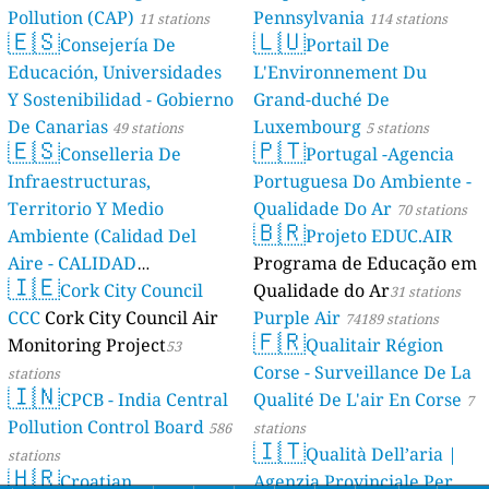
Pollution (CAP)
Pennsylvania
11 stations
114 stations
🇪🇸
🇱🇺
Consejería De
Portail De
Educación, Universidades
L'Environnement Du
Y Sostenibilidad - Gobierno
Grand-duché De
De Canarias
Luxembourg
49 stations
5 stations
🇪🇸
🇵🇹
Conselleria De
Portugal -Agencia
Infraestructuras,
Portuguesa Do Ambiente -
Territorio Y Medio
Qualidade Do Ar
70 stations
🇧🇷
Ambiente (Calidad Del
Projeto EDUC.AIR
Aire - CALIDAD
Programa de Educação em
🇮🇪
AMBIENTAL)
Cork City Council
Qualidade do Ar
23 stations
31 stations
CCC
Cork City Council Air
Purple Air
74189 stations
🇫🇷
Monitoring Project
Qualitair Région
53
Corse - Surveillance De La
stations
🇮🇳
CPCB - India Central
Qualité De L'air En Corse
7
Pollution Control Board
586
stations
🇮🇹
Qualità Dell’aria |
stations
🇭🇷
Croatian
Agenzia Provinciale Per