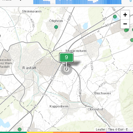
0
+
−
Leaflet
|
Tiles © Esri - Esri, DeLorme, NAVTEQ, TomTom, Intermap, iPC, USGS, FAO, NPS, NRCAN, GeoBase, Kadaster NL, Ordnance Survey, Esri Japan, METI, Esri China (Hong Kong), and the GIS User Community