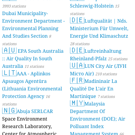
Schleswig-Holstein
3993 stations
15
Dubai Municipality-
stations
🇩🇪
Environment Department -
Luftqualität | Nds.
Environmental Planning
Ministerium Für Umwelt,
And Studies Section
Energie Und Klimaschutz
8
stations
28 stations
🇦🇺
🇩🇪
EPA South Australia
Luftreinhaltung
:: Air Quality In South
Rheinland-Pfalz
25 stations
🇺🇦
Australia
LUN City Air (ЛУН
11 stations
🇱🇹
AAA - Aplinkos
Місто Air)
210 stations
🇫🇷
Apsaugos Agentūra
Madininair La
(Lithuania Environmental
Qualité De L’air En
Protection Agency
Martinique
16
7 stations
🇲🇾
Malaysia
stations
🇳🇬
Abuja SERLCAR
Department Of
Space Environment
Environment (DOE); Air
Research Laboratory,
Polluant Index
Center for Atmospheric
Management System
66