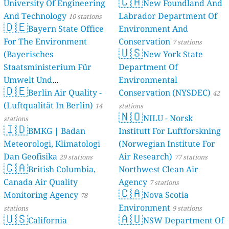
🇨🇦
University Of Engineering
New Foundland And
And Technology
Labrador Department Of
10 stations
🇩🇪
Bayern State Office
Environment And
For The Environment
Conservation
7 stations
🇺🇸
(Bayerisches
New York State
Staatsministerium Für
Department Of
Umwelt Und
Environmental
🇩🇪
Berlin Air Quality -
Verbraucherschutz) - LfU
Conservation (NYSDEC)
42
(Luftqualität In Berlin)
46 stations
14
stations
🇳🇴
NILU - Norsk
stations
🇮🇩
BMKG | Badan
Institutt For Luftforskning
Meteorologi, Klimatologi
(Norwegian Institute For
Dan Geofisika
Air Research)
29 stations
77 stations
🇨🇦
British Columbia,
Northwest Clean Air
Canada Air Quality
Agency
7 stations
🇨🇦
Monitoring Agency
Nova Scotia
78
Environment
stations
9 stations
🇺🇸
🇦🇺
California
NSW Department Of