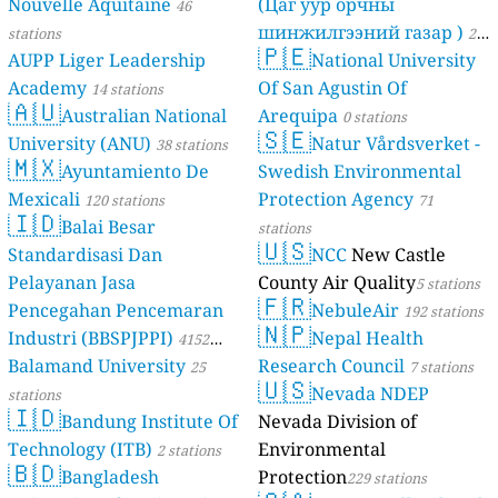
Nouvelle Aquitaine
(Цаг уур орчны
46
шинжилгээний газар )
stations
21
🇵🇪
AUPP Liger Leadership
National University
stations
Academy
Of San Agustin Of
14 stations
🇦🇺
Australian National
Arequipa
0 stations
🇸🇪
University (ANU)
Natur Vårdsverket -
38 stations
🇲🇽
Ayuntamiento De
Swedish Environmental
Mexicali
Protection Agency
120 stations
71
🇮🇩
Balai Besar
stations
🇺🇸
Standardisasi Dan
NCC
New Castle
Pelayanan Jasa
County Air Quality
5 stations
🇫🇷
Pencegahan Pencemaran
NebuleAir
192 stations
🇳🇵
Industri (BBSPJPPI)
Nepal Health
4152
Balamand University
Research Council
stations
25
7 stations
🇺🇸
Nevada NDEP
stations
🇮🇩
Bandung Institute Of
Nevada Division of
Technology (ITB)
Environmental
2 stations
🇧🇩
Bangladesh
Protection
229 stations