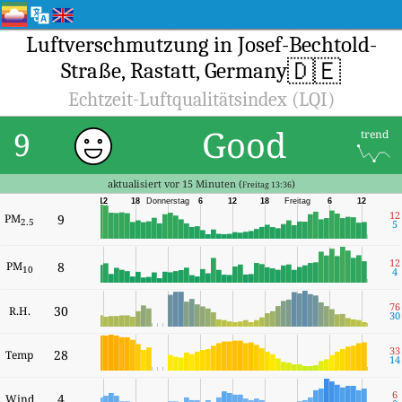
Luftverschmutzung in Josef-Bechtold-
🇩🇪
Straße, Rastatt, Germany
Echtzeit-Luftqualitätsindex (LQI)
Good
9
trend
aktualisiert vor 15 Minuten (
)
Freitag 13:36
12
18
Donnerstag
6
12
18
Freitag
6
12
12
PM
9
2.5
5
12
PM
8
10
4
76
30
R.H.
30
33
28
Temp
14
6
4
Wind