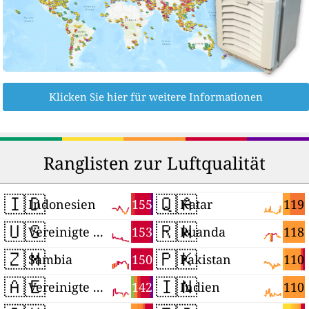
Klicken Sie hier für weitere Informationen
Ranglisten zur Luftqualität
🇮🇩
🇶🇦
155
119
Indonesien
Katar
🇺🇸
🇷🇼
153
118
Vereinigte Staaten
Ruanda
🇿🇲
🇵🇰
150
110
Sambia
Pakistan
🇦🇪
🇮🇳
142
110
Vereinigte Arabische Emirate
Indien