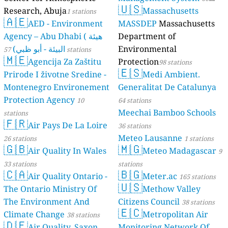
🇺🇸
Research, Abuja
Massachusetts
1 stations
stations
🇦🇪
AED - Environment
MASSDEP
Massachusetts
Agency – Abu Dhabi ( هيئة
Department of
البيئة - أبو ظبي)
Environmental
57 stations
🇲🇪
Agencija Za Zaštitu
Protection
98 stations
🇪🇸
Prirode I životne Sredine -
Medi Ambient.
Montenegro Environement
Generalitat De Catalunya
Protection Agency
10
64 stations
Meechai Bamboo Schools
stations
🇫🇷
Air Pays De La Loire
36 stations
Meteo Lausanne
26 stations
1 stations
🇬🇧
🇲🇬
Air Quality In Wales
Meteo Madagascar
9
33 stations
stations
🇨🇦
🇧🇬
Air Quality Ontario -
Meter.ac
165 stations
🇺🇸
The Ontario Ministry Of
Methow Valley
The Environment And
Citizens Council
38 stations
🇪🇨
Climate Change
Metropolitan Air
38 stations
🇩🇪
Air Quality, Saxon
Monitoring Network Of