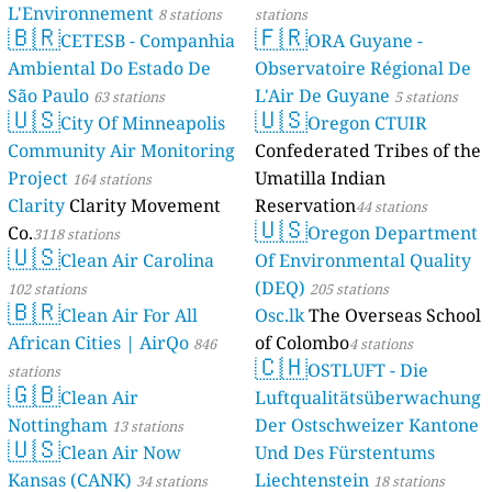
L'Environnement
8 stations
stations
🇧🇷
🇫🇷
CETESB - Companhia
ORA Guyane -
Ambiental Do Estado De
Observatoire Régional De
São Paulo
L'Air De Guyane
63 stations
5 stations
🇺🇸
🇺🇸
City Of Minneapolis
Oregon CTUIR
Community Air Monitoring
Confederated Tribes of the
Project
Umatilla Indian
164 stations
Clarity
Clarity Movement
Reservation
44 stations
🇺🇸
Co.
Oregon Department
3118 stations
🇺🇸
Clean Air Carolina
Of Environmental Quality
(DEQ)
102 stations
205 stations
🇧🇷
Clean Air For All
Osc.lk
The Overseas School
African Cities | AirQo
of Colombo
846
4 stations
🇨🇭
OSTLUFT - Die
stations
🇬🇧
Clean Air
Luftqualitätsüberwachung
Nottingham
Der Ostschweizer Kantone
13 stations
🇺🇸
Clean Air Now
Und Des Fürstentums
Kansas (CANK)
Liechtenstein
34 stations
18 stations