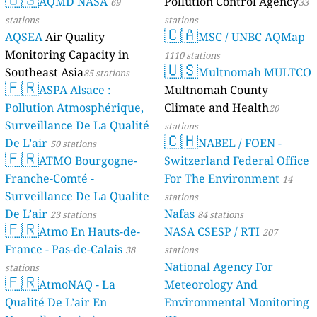
AQMD NASA
Pollution Control Agency
69
33
stations
stations
🇨🇦
AQSEA
Air Quality
MSC / UNBC AQMap
Monitoring Capacity in
1110 stations
🇺🇸
Southeast Asia
Multnomah MULTCO
85 stations
🇫🇷
ASPA Alsace :
Multnomah County
Pollution Atmosphérique,
Climate and Health
20
Surveillance De La Qualité
stations
🇨🇭
De L’air
NABEL / FOEN -
50 stations
🇫🇷
ATMO Bourgogne-
Switzerland Federal Office
Franche-Comté -
For The Environment
14
Surveillance De La Qualite
stations
De L’air
Nafas
23 stations
84 stations
🇫🇷
Atmo En Hauts-de-
NASA CSESP / RTI
207
France - Pas-de-Calais
38
stations
National Agency For
stations
🇫🇷
AtmoNAQ - La
Meteorology And
Qualité De L’air En
Environmental Monitoring