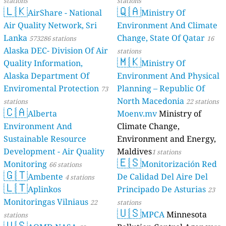
stations
stations
🇱🇰
🇶🇦
AirShare - National
Ministry Of
Air Quality Network, Sri
Environment And Climate
Lanka
Change, State Of Qatar
573286 stations
16
Alaska DEC- Division Of Air
stations
🇲🇰
Quality Information,
Ministry Of
Alaska Department Of
Environment And Physical
Enviromental Protection
Planning – Republic Of
73
North Macedonia
stations
22 stations
🇨🇦
Alberta
Moenv.mv
Ministry of
Environment And
Climate Change,
Sustainable Resource
Environment and Energy,
Development - Air Quality
Maldives
1 stations
🇪🇸
Monitoring
Monitorización Red
66 stations
🇬🇹
Ambente
De Calidad Del Aire Del
4 stations
🇱🇹
Aplinkos
Principado De Asturias
23
Monitoringas Vilniaus
22
stations
🇺🇸
MPCA
Minnesota
stations
🇺🇸