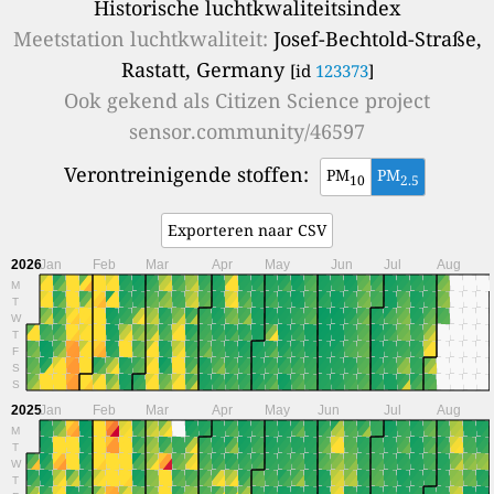
Historische luchtkwaliteitsindex
Meetstation luchtkwaliteit:
Josef-Bechtold-Straße,
Rastatt, Germany
[id
123373
]
Ook gekend als
Citizen Science project
sensor.community/46597
Verontreinigende stoffen:
PM
PM
10
2.5
Exporteren naar CSV
2026
Jan
Feb
Mar
Apr
May
Jun
Jul
Aug
M
T
W
T
F
S
S
2025
Jan
Feb
Mar
Apr
May
Jun
Jul
Aug
M
T
W
T