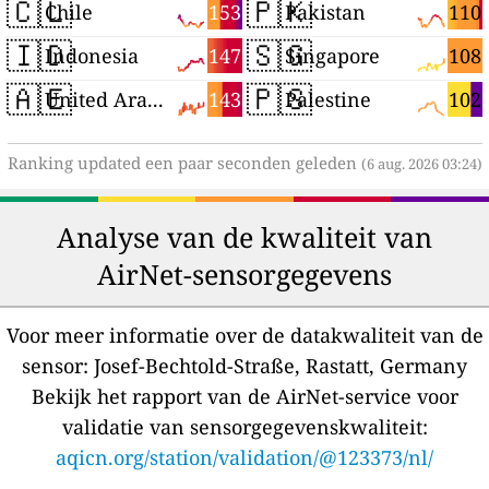
🇨🇱
🇵🇰
153
110
Chile
Pakistan
🇮🇩
🇸🇬
147
108
Indonesia
Singapore
🇦🇪
🇵🇸
143
102
United Arab Emirates
Palestine
Ranking updated een paar seconden geleden
(6 aug. 2026 03:24)
Analyse van de kwaliteit van
AirNet-sensorgegevens
Voor meer informatie over de datakwaliteit van de
sensor:
Josef-Bechtold-Straße, Rastatt, Germany
Bekijk het rapport van de AirNet-service voor
validatie van sensorgegevenskwaliteit:
aqicn.org/station/validation/@123373/nl/