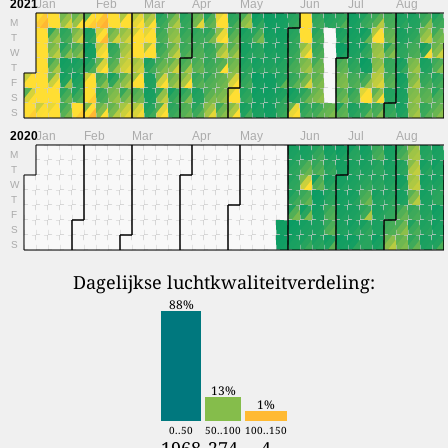
2021
Jan
Feb
Mar
Apr
May
Jun
Jul
Aug
M
T
W
T
F
S
S
2020
Jan
Feb
Mar
Apr
May
Jun
Jul
Aug
M
T
W
T
F
S
S
Dagelijkse luchtkwaliteitverdeling:
88%
13%
1%
0..50
50..100
100..150
1968
274
4