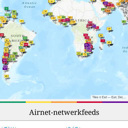
Tiles © Esri — Esri, DeLorme, NAVTEQ, TomTom, Intermap, iPC, USGS, FAO, NPS, NRCAN, GeoBase, Kadaster NL, Ordnance Survey, Esri Japan, METI, Esri China (Hong Kong), and the GIS User Community
Airnet-netwerkfeeds