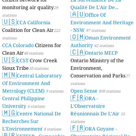
monitoring air quality
Qualité De L'Air De
29
🇦🇺
Mayotte
Office Of
stations
4 stations
🇺🇸
CCA California
Environment And Heritage
Coalition for Clean Air
- NSW
222
97 stations
🇴🇲
Oman Environment
stations
CCA Colorado
Citizens for
Authority
62 stations
🇨🇦
Clean Air
Ontario MECP
40 stations
🇺🇸
CCST
Crow Creek
Ontario Ministry of the
Sioux Tribe
Environment,
10 stations
🇲🇳
Central Laboratory
Conservation and Parks
27
Of Environment And
stations
Metrology (CLEM)
Open Sense
9 stations
850 stations
🇫🇷
Central Philippine
ORA -
University
L'Observatoire
4 stations
🇲🇬
Centre National De
Réunionnais De L’Air
15
Recherches Sur
stations
🇫🇷
L'Environnement
ORA Guyane -
8 stations
🇧🇷