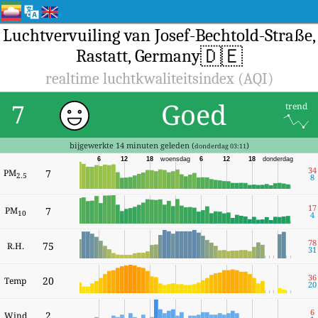
Luchtvervuiling van Josef-Bechtold-Straße,
🇩🇪
Rastatt, Germany
realtime luchtkwaliteitsindex (AQI)
Goed
7
trend
bijgewerkte 14 minuten geleden (
)
donderdag 03:11
6
12
18
woensdag
6
12
18
donderdag
34
PM
7
2.5
8
17
PM
7
10
4
78
75
R.H.
31
36
20
Temp
20
6
2
Wind