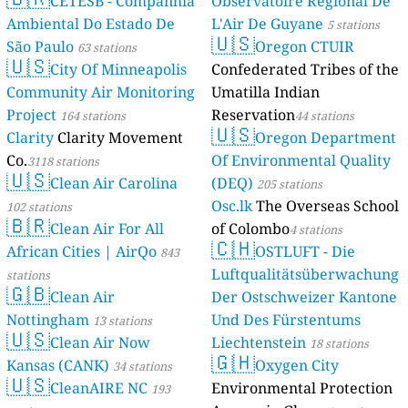
CETESB - Companhia
Observatoire Régional De
Ambiental Do Estado De
L'Air De Guyane
5 stations
🇺🇸
São Paulo
Oregon CTUIR
63 stations
🇺🇸
City Of Minneapolis
Confederated Tribes of the
Community Air Monitoring
Umatilla Indian
Project
Reservation
164 stations
44 stations
🇺🇸
Clarity
Clarity Movement
Oregon Department
Co.
Of Environmental Quality
3118 stations
🇺🇸
Clean Air Carolina
(DEQ)
205 stations
Osc.lk
The Overseas School
102 stations
🇧🇷
Clean Air For All
of Colombo
4 stations
🇨🇭
African Cities | AirQo
OSTLUFT - Die
843
Luftqualitätsüberwachung
stations
🇬🇧
Clean Air
Der Ostschweizer Kantone
Nottingham
Und Des Fürstentums
13 stations
🇺🇸
Clean Air Now
Liechtenstein
18 stations
🇬🇭
Kansas (CANK)
Oxygen City
34 stations
🇺🇸
CleanAIRE NC
Environmental Protection
193