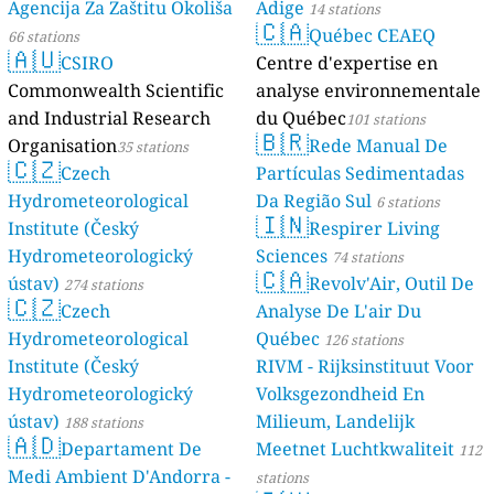
Agencija Za Zaštitu Okoliša
Adige
14 stations
🇨🇦
Québec CEAEQ
66 stations
🇦🇺
CSIRO
Centre d'expertise en
Commonwealth Scientific
analyse environnementale
and Industrial Research
du Québec
101 stations
🇧🇷
Organisation
Rede Manual De
35 stations
🇨🇿
Czech
Partículas Sedimentadas
Hydrometeorological
Da Região Sul
6 stations
🇮🇳
Institute (Český
Respirer Living
Hydrometeorologický
Sciences
74 stations
🇨🇦
ústav)
Revolv'Air, Outil De
274 stations
🇨🇿
Czech
Analyse De L'air Du
Hydrometeorological
Québec
126 stations
Institute (Český
RIVM - Rijksinstituut Voor
Hydrometeorologický
Volksgezondheid En
ústav)
Milieum, Landelijk
188 stations
🇦🇩
Departament De
Meetnet Luchtkwaliteit
112
Medi Ambient D'Andorra -
stations