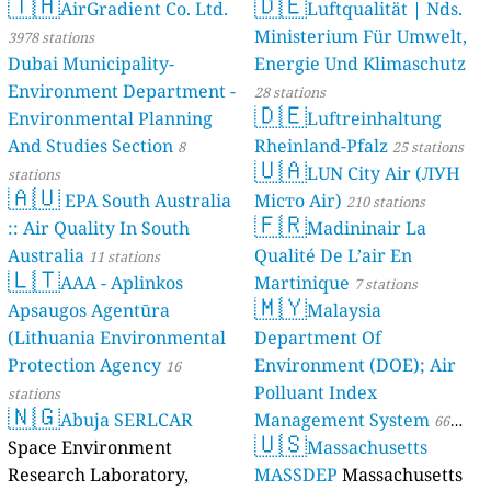
🇹🇭
🇩🇪
AirGradient Co. Ltd.
Luftqualität | Nds.
Ministerium Für Umwelt,
3978 stations
Dubai Municipality-
Energie Und Klimaschutz
Environment Department -
28 stations
🇩🇪
Environmental Planning
Luftreinhaltung
And Studies Section
Rheinland-Pfalz
8
25 stations
🇺🇦
LUN City Air (ЛУН
stations
🇦🇺
EPA South Australia
Місто Air)
210 stations
🇫🇷
:: Air Quality In South
Madininair La
Australia
Qualité De L’air En
11 stations
🇱🇹
AAA - Aplinkos
Martinique
7 stations
🇲🇾
Apsaugos Agentūra
Malaysia
(Lithuania Environmental
Department Of
Protection Agency
Environment (DOE); Air
16
Polluant Index
stations
🇳🇬
Abuja SERLCAR
Management System
66
🇺🇸
Space Environment
Massachusetts
stations
Research Laboratory,
MASSDEP
Massachusetts