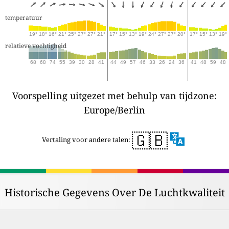
temperatuur
19°
18°
16°
21°
25°
27°
27°
21°
17°
15°
13°
19°
24°
27°
27°
20°
17°
15°
13°
19°
relatieve vochtigheid
68
68
74
55
39
30
28
41
44
49
57
46
33
26
24
36
41
48
59
48
Voorspelling uitgezet met behulp van tijdzone:
Europe/Berlin
🇬🇧
Vertaling voor andere talen:
Historische Gegevens Over De Luchtkwaliteit