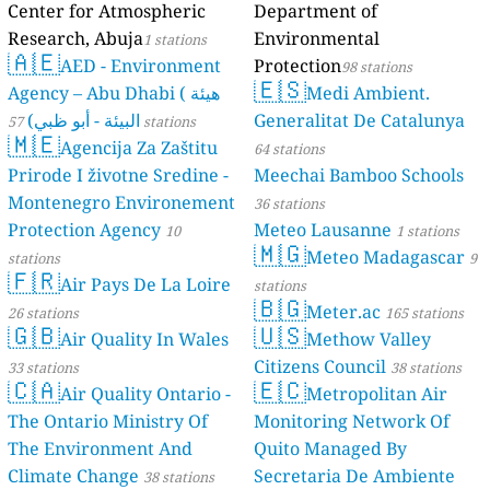
Center for Atmospheric
Department of
Research, Abuja
Environmental
1 stations
🇦🇪
AED - Environment
Protection
98 stations
🇪🇸
Agency – Abu Dhabi ( هيئة
Medi Ambient.
البيئة - أبو ظبي)
Generalitat De Catalunya
57 stations
🇲🇪
Agencija Za Zaštitu
64 stations
Prirode I životne Sredine -
Meechai Bamboo Schools
Montenegro Environement
36 stations
Protection Agency
Meteo Lausanne
10
1 stations
🇲🇬
Meteo Madagascar
stations
9
🇫🇷
Air Pays De La Loire
stations
🇧🇬
Meter.ac
26 stations
165 stations
🇬🇧
🇺🇸
Air Quality In Wales
Methow Valley
Citizens Council
33 stations
38 stations
🇨🇦
🇪🇨
Air Quality Ontario -
Metropolitan Air
The Ontario Ministry Of
Monitoring Network Of
The Environment And
Quito Managed By
Climate Change
Secretaria De Ambiente
38 stations