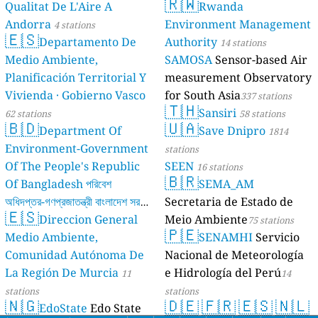
🇷🇼
Qualitat De L'Aire A
Rwanda
Andorra
Environment Management
4 stations
🇪🇸
Departamento De
Authority
14 stations
Medio Ambiente,
SAMOSA
Sensor-based Air
Planificación Territorial Y
measurement Observatory
Vivienda · Gobierno Vasco
for South Asia
337 stations
🇹🇭
Sansiri
62 stations
58 stations
🇧🇩
🇺🇦
Department Of
Save Dnipro
1814
Environment-Government
stations
Of The People's Republic
SEEN
16 stations
🇧🇷
Of Bangladesh পরিবেশ
SEMA_AM
অধিদপ্তর-গণপ্রজাতন্ত্রী বাংলাদেশ সরকার
Secretaria de Estado de
🇪🇸
Direccion General
Meio Ambiente
17 stations
75 stations
🇵🇪
Medio Ambiente,
SENAMHI
Servicio
Comunidad Autónoma De
Nacional de Meteorología
La Región De Murcia
e Hidrología del Perú
11
14
stations
stations
🇳🇬
🇩🇪
🇫🇷
🇪🇸
🇳🇱
EdoState
Edo State