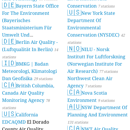
🇩🇪
Bayern State Office
Conservation
7 stations
🇺🇸
For The Environment
New York State
(Bayerisches
Department Of
Staatsministerium Für
Environmental
Umwelt Und
Conservation (NYSDEC)
42
🇩🇪
Berlin Air Quality -
Verbraucherschutz) - LfU
stations
🇳🇴
(Luftqualität In Berlin)
NILU - Norsk
46 stations
14
Institutt For Luftforskning
stations
🇮🇩
BMKG | Badan
(Norwegian Institute For
Meteorologi, Klimatologi
Air Research)
77 stations
Dan Geofisika
Northwest Clean Air
29 stations
🇨🇦
British Columbia,
Agency
7 stations
🇨🇦
Canada Air Quality
Nova Scotia
Monitoring Agency
Environment
78
9 stations
🇦🇺
NSW Department Of
stations
🇺🇸
California
Planning And Environment
EDCAQMD
El Dorado
131 stations
🇨🇦
County Air Quality
NWT Air Quality