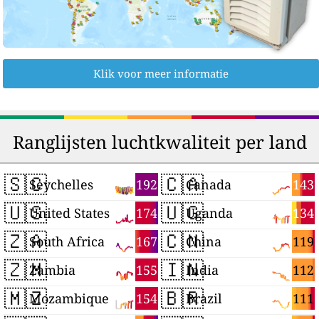
Klik voor meer informatie
Ranglijsten luchtkwaliteit per land
🇸🇨
🇨🇦
192
143
Seychelles
Canada
🇺🇸
🇺🇬
174
134
United States
Uganda
🇿🇦
🇨🇳
167
119
South Africa
China
🇿🇲
🇮🇳
155
112
Zambia
India
🇲🇿
🇧🇷
154
111
Mozambique
Brazil