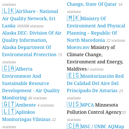
Change, State Of Qatar
stations
16
🇱🇰
AirShare - National
stations
🇲🇰
Air Quality Network, Sri
Ministry Of
Lanka
Environment And Physical
569208 stations
Alaska DEC- Division Of Air
Planning – Republic Of
Quality Information,
North Macedonia
22 stations
Alaska Department Of
Moenv.mv
Ministry of
Enviromental Protection
Climate Change,
73
Environment and Energy,
stations
🇨🇦
Alberta
Maldives
1 stations
🇪🇸
Environment And
Monitorización Red
Sustainable Resource
De Calidad Del Aire Del
Development - Air Quality
Principado De Asturias
23
Monitoring
66 stations
stations
🇬🇹
🇺🇸
Ambente
MPCA
Minnesota
4 stations
🇱🇹
Aplinkos
Pollution Control Agency
33
Monitoringas Vilniaus
22
stations
🇨🇦
MSC / UNBC AQMap
stations