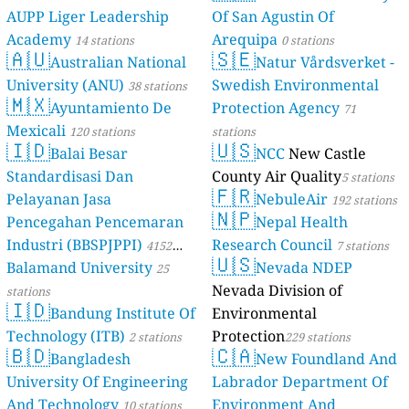
AUPP Liger Leadership
Of San Agustin Of
Academy
Arequipa
14 stations
0 stations
🇦🇺
🇸🇪
Australian National
Natur Vårdsverket -
University (ANU)
Swedish Environmental
38 stations
🇲🇽
Ayuntamiento De
Protection Agency
71
Mexicali
120 stations
stations
🇮🇩
🇺🇸
Balai Besar
NCC
New Castle
Standardisasi Dan
County Air Quality
5 stations
🇫🇷
Pelayanan Jasa
NebuleAir
192 stations
🇳🇵
Pencegahan Pencemaran
Nepal Health
Industri (BBSPJPPI)
Research Council
4152
7 stations
🇺🇸
Balamand University
Nevada NDEP
stations
25
Nevada Division of
stations
🇮🇩
Bandung Institute Of
Environmental
Technology (ITB)
Protection
2 stations
229 stations
🇧🇩
🇨🇦
Bangladesh
New Foundland And
University Of Engineering
Labrador Department Of
And Technology
Environment And
10 stations