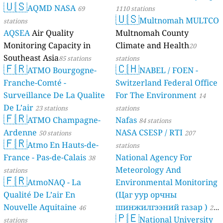
🇺🇸
AQMD NASA
69
1110 stations
🇺🇸
Multnomah MULTCO
stations
AQSEA
Air Quality
Multnomah County
Monitoring Capacity in
Climate and Health
20
Southeast Asia
85 stations
stations
🇫🇷
🇨🇭
ATMO Bourgogne-
NABEL / FOEN -
Franche-Comté -
Switzerland Federal Office
Surveillance De La Qualite
For The Environment
14
De L’air
23 stations
stations
🇫🇷
ATMO Champagne-
Nafas
84 stations
Ardenne
NASA CSESP / RTI
50 stations
207
🇫🇷
Atmo En Hauts-de-
stations
France - Pas-de-Calais
National Agency For
38
Meteorology And
stations
🇫🇷
AtmoNAQ - La
Environmental Monitoring
Qualité De L’air En
(Цаг уур орчны
Nouvelle Aquitaine
шинжилгээний газар )
46
21
🇵🇪
National University
stations
stations