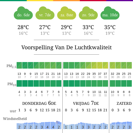
do. 6de
vr. 7de
za. 8ste
zo. 9de
ma. 10de
28°C
27°C
29°C
33°C
35°C
16°C
13°C
13°C
16°C
19°C
Voorspelling Van De Luchtkwaliteit
PM
2.5
13
9
9
15
17
21
21
16
13
13
16
22
29
35
37
37
32
29
25
25
10
7
7
10
16
18
18
14
13
13
13
18
24
32
36
33
30
26
23
23
PM
10
4
3
3
4
6
7
7
6
5
4
5
7
9
10
11
11
10
9
8
8
4
3
3
4
6
7
7
6
5
4
5
7
9
10
11
11
10
9
8
8
donderdag 6de
vrijdag 7de
zaterd
1
3
6
9
12
15
18
21
0
3
6
9
12
15
18
21
0
3
6
9
uur
Windsnelheid
2
2
2
2
3
4
4
2
1
1
1
3
3
2
2
2
2
2
2
3