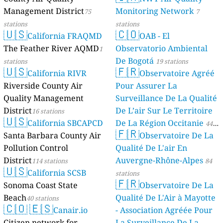
Management District
Monitoring Network
75
7
stations
stations
🇺🇸
🇨🇴
California FRAQMD
OAB - El
The Feather River AQMD
Observatorio Ambiental
1
De Bogotá
stations
19 stations
🇺🇸
🇫🇷
California RIVR
Observatoire Agréé
Riverside County Air
Pour Assurer La
Quality Management
Surveillance De La Qualité
District
De L’air Sur Le Territoire
16 stations
🇺🇸
California SBCAPCD
De La Région Occitanie
44
🇫🇷
Santa Barbara County Air
Observatoire De La
stations
Pollution Control
Qualité De L'air En
District
Auvergne-Rhône-Alpes
114 stations
84
🇺🇸
California SCSB
stations
🇫🇷
Sonoma Coast State
Observatoire De La
Beach
Qualité De L'Air à Mayotte
40 stations
🇨🇴
🇪🇸
Canair.io
- Association Agréée Pour
Citizen network for
La Surveillance De La