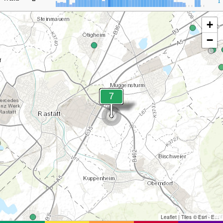
1
+
−
Leaflet
|
Tiles © Esri - Esri, DeLorme, NAVTEQ, TomTom, Intermap, iPC, USGS, FAO, NPS, NRCAN, GeoBase, Kadaster NL, Ordnance Survey, Esri Japan, METI, Esri China (Hong Kong), and the GIS User Community