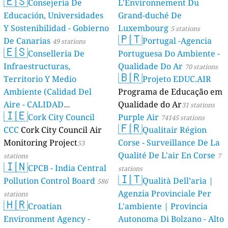
🇪🇸
Consejería De
L'Environnement Du
Educación, Universidades
Grand-duché De
Y Sostenibilidad - Gobierno
Luxembourg
5 stations
🇵🇹
De Canarias
Portugal -Agencia
49 stations
🇪🇸
Conselleria De
Portuguesa Do Ambiente -
Infraestructuras,
Qualidade Do Ar
70 stations
🇧🇷
Territorio Y Medio
Projeto EDUC.AIR
Ambiente (Calidad Del
Programa de Educação em
Aire - CALIDAD
Qualidade do Ar
31 stations
🇮🇪
AMBIENTAL)
Cork City Council
Purple Air
23 stations
74145 stations
🇫🇷
CCC
Cork City Council Air
Qualitair Région
Monitoring Project
Corse - Surveillance De La
53
Qualité De L'air En Corse
stations
7
🇮🇳
CPCB - India Central
stations
🇮🇹
Pollution Control Board
Qualità Dell’aria |
586
Agenzia Provinciale Per
stations
🇭🇷
Croatian
L'ambiente | Provincia
Environment Agency -
Autonoma Di Bolzano - Alto