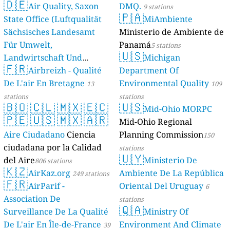
🇩🇪
Air Quality, Saxon
DMQ.
9 stations
🇵🇦
State Office (Luftqualität
MiAmbiente
Sächsisches Landesamt
Ministerio de Ambiente de
Für Umwelt,
Panamá
5 stations
🇺🇸
Landwirtschaft Und
Michigan
🇫🇷
Geologie)
Airbreizh - Qualité
Department Of
50 stations
De L'air En Bretagne
Environmental Quality
13
109
stations
stations
🇧🇴
🇨🇱
🇲🇽
🇪🇨
🇺🇸
Mid-Ohio MORPC
🇵🇪
🇺🇸
🇲🇽
🇦🇷
Mid-Ohio Regional
Aire Ciudadano
Ciencia
Planning Commission
150
ciudadana por la Calidad
stations
🇺🇾
del Aire
Ministerio De
806 stations
🇰🇿
AirKaz.org
Ambiente De La República
249 stations
🇫🇷
AirParif -
Oriental Del Uruguay
6
Association De
stations
🇶🇦
Surveillance De La Qualité
Ministry Of
De L'air En Île-de-France
Environment And Climate
39