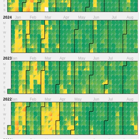
F
S
S
2024
Jan
Feb
Mar
Apr
May
Jun
Jul
Aug
M
T
W
T
F
S
S
2023
Jan
Feb
Mar
Apr
May
Jun
Jul
Aug
M
T
W
T
F
S
S
2022
Jan
Feb
Mar
Apr
May
Jun
Jul
Aug
M
T
W
T
F
S
S