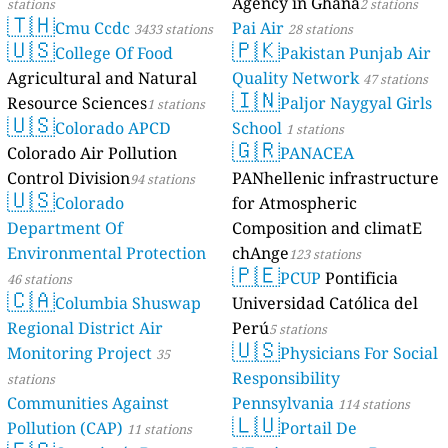
Agency in Ghana
stations
2 stations
🇹🇭
Cmu Ccdc
Pai Air
3433 stations
28 stations
🇺🇸
🇵🇰
College Of Food
Pakistan Punjab Air
Agricultural and Natural
Quality Network
47 stations
🇮🇳
Resource Sciences
Paljor Naygyal Girls
1 stations
🇺🇸
Colorado APCD
School
1 stations
🇬🇷
Colorado Air Pollution
PANACEA
Control Division
PANhellenic infrastructure
94 stations
🇺🇸
Colorado
for Atmospheric
Department Of
Composition and climatE
Environmental Protection
chAnge
123 stations
🇵🇪
PCUP
Pontificia
46 stations
🇨🇦
Columbia Shuswap
Universidad Católica del
Regional District Air
Perú
5 stations
🇺🇸
Monitoring Project
Physicians For Social
35
Responsibility
stations
Communities Against
Pennsylvania
114 stations
🇱🇺
Pollution (CAP)
Portail De
11 stations