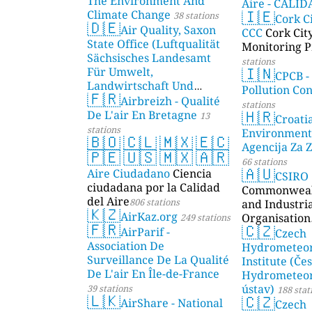
The Environment And
Aire - CALI
🇮🇪
Climate Change
38 stations
AMBIENTAL)
Cork C
🇩🇪
Air Quality, Saxon
CCC
Cork Cit
State Office (Luftqualität
Monitoring P
Sächsisches Landesamt
stations
🇮🇳
Für Umwelt,
CPCB -
Landwirtschaft Und
Pollution Co
🇫🇷
Geologie)
Airbreizh - Qualité
50 stations
stations
🇭🇷
De L'air En Bretagne
13
Croati
stations
Environment
🇧🇴
🇨🇱
🇲🇽
🇪🇨
Agencija Za Z
🇵🇪
🇺🇸
🇲🇽
🇦🇷
66 stations
🇦🇺
Aire Ciudadano
Ciencia
CSIRO
ciudadana por la Calidad
Commonwealt
del Aire
806 stations
and Industri
🇰🇿
AirKaz.org
Organisation
249 stations
🇫🇷
🇨🇿
AirParif -
Czech
Association De
Hydrometeor
Surveillance De La Qualité
Institute (Če
De L'air En Île-de-France
Hydrometeor
ústav)
39 stations
188 stat
🇱🇰
🇨🇿
AirShare - National
Czech