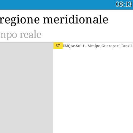
08:13
 regione meridionale
empo reale
57
EMQAr-Sul 1 - Meaípe, Guarapari, Brazil