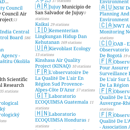
ステム)
37 stations
DAD
Environment
🇦🇷
🇦🇺
Jujuy
Municipio de
ity Council
NSW De
23 stations
San Salvador de Jujuy
0
y Council Air
Planning And
stations
roject
Environment
53
🇨🇦
Kaikai
29 stations
NWT Ai
🇮🇩
Kementerian
 India Central
Monitoring N
Lingkungan Hidup Dan
ntrol Board
586
stations
🇨🇴
Kehutanan
169 stations
OAB - E
🇺🇦
Kievoblast Ecology
an
Observatorio
13 stations
 Agency -
De Bogotá
19 s
🇫🇷
Kinshasa Air Quality
aštitu Okoliša
Observ
Project (KINAQ)
10 stations
Pour Assurer
🇫🇷
L'observatoire De
Surveillance 
La Qualité De L'air En
h Scientific
De L’air Sur L
Région Sud Provence-
al Research
De La Région 
🇫🇷
Alpes-Côte D'Azur
57 stations
Observ
35 stations
stations
🇬🇹
Laboratorio
Qualité De L'
ECOQUIMSA Guatemala
11
ological
Auvergne-Rh
stations
ský
stations
🇭🇳
🇫🇷
Laboratorio
ologický
Observ
ECOQUIMSA Honduras
1
Qualité De L'
ions
stations
- Association