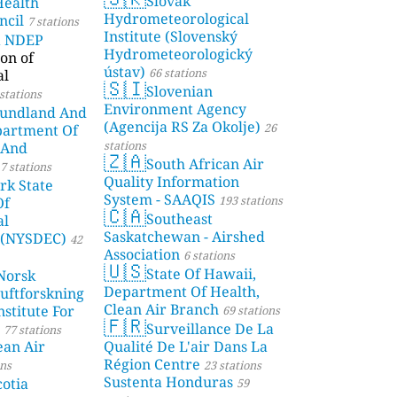
Slovak
Health
Hydrometeorological
ncil
7 stations
Institute (Slovenský
a NDEP
Hydrometeorologický
on of
ústav)
66 stations
al
🇸🇮
Slovenian
stations
Environment Agency
undland And
(Agencija RS Za Okolje)
26
partment Of
stations
 And
🇿🇦
South African Air
7 stations
Quality Information
rk State
System - SAAQIS
193 stations
Of
🇨🇦
Southeast
al
Saskatchewan - Airshed
 (NYSDEC)
42
Association
6 stations
🇺🇸
State Of Hawaii,
Norsk
Department Of Health,
Luftforskning
Clean Air Branch
stitute For
69 stations
🇫🇷
Surveillance De La
77 stations
ean Air
Qualité De L'air Dans La
Région Centre
ons
23 stations
Sustenta Honduras
otia
59