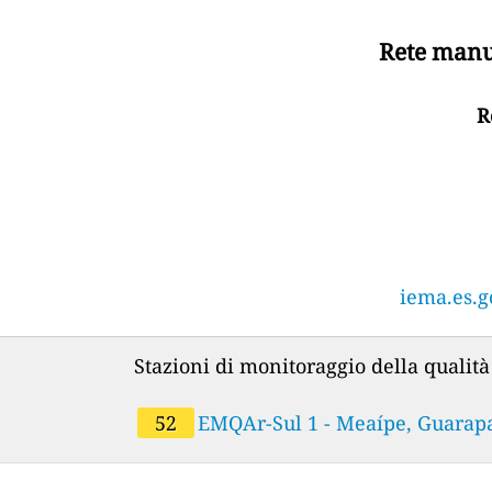
Rete manua
R
iema.es.g
Stazioni di monitoraggio della qualità 
52
EMQAr-Sul 1 - Meaípe, Guarapar