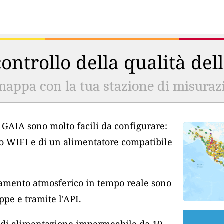
ontrollo della qualità del
mappa con la tua stazione di misurazio
ia GAIA sono molto facili da configurare:
so WIFI e di un alimentatore compatibile
inamento atmosferico in tempo reale sono
pe e tramite l'API.
o di alimentazione impermeabile da 10