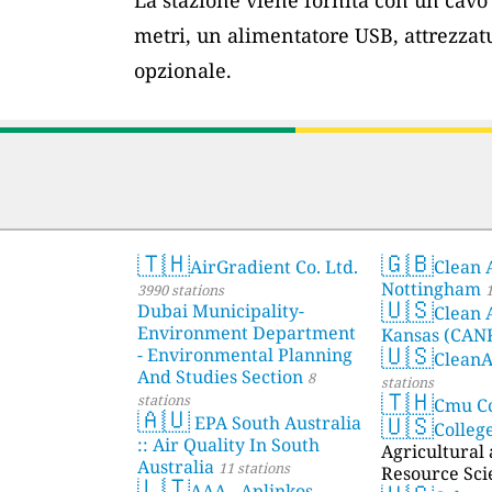
metri, un alimentatore USB, attrezzat
opzionale.
🇹🇭
🇬🇧
AirGradient Co. Ltd.
Clean 
Nottingham
3990 stations
1
🇺🇸
Dubai Municipality-
Clean 
Environment Department
Kansas (CAN
🇺🇸
- Environmental Planning
Clean
And Studies Section
8
stations
🇹🇭
stations
Cmu C
🇦🇺
🇺🇸
EPA South Australia
Colleg
:: Air Quality In South
Agricultural
Australia
11 stations
Resource Sci
🇱🇹
AAA - Aplinkos