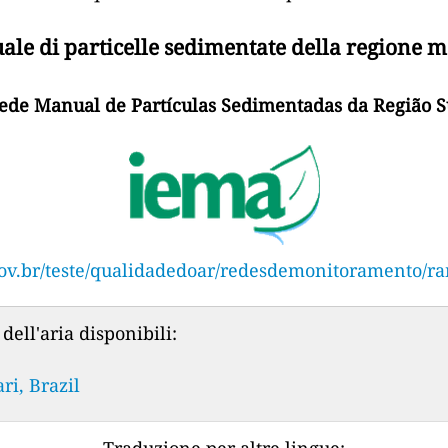
le di particelle sedimentate della regione 
ede Manual de Partículas Sedimentadas da Região S
ov.br/teste/qualidadedoar/redesdemonitoramento/r
dell'aria disponibili:
i, Brazil
Traduzione per altre lingue: