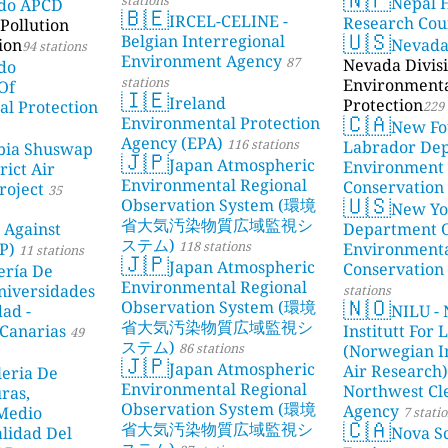
Nepal 
ado APCD
🇧🇪
IRCEL-CELINE -
Research Cou
Pollution
🇺🇸
Belgian Interregional
ion
Nevad
94 stations
Environment Agency
87
Nevada Divisi
do
stations
Environment
Of
🇮🇪
Ireland
Protection
l Protection
229 
🇨🇦
Environmental Protection
New Fo
Agency (EPA)
116 stations
Labrador De
bia Shuswap
🇯🇵
Japan Atmospheric
Environment
rict Air
Environmental Regional
Conservation
roject
35
🇺🇸
Observation System (環境
New Yo
省大気汚染物質広域監視シ
 Against
Department 
ステム)
118 stations
P)
Environment
11 stations
🇯🇵
Japan Atmospheric
Conservation
ería De
Environmental Regional
niversidades
stations
🇳🇴
Observation System (環境
dad -
NILU - 
省大気汚染物質広域監視シ
Canarias
Institutt For 
49
ステム)
86 stations
(Norwegian In
🇯🇵
Japan Atmospheric
Air Research)
leria De
Environmental Regional
Northwest Cl
ras,
Observation System (環境
Agency
 Medio
7 stati
🇨🇦
省大気汚染物質広域監視シ
lidad Del
Nova Sc