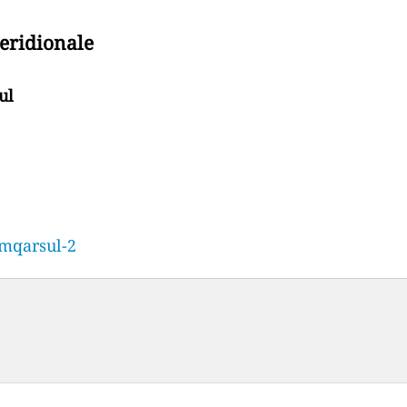
meridionale
ul
amqarsul-2