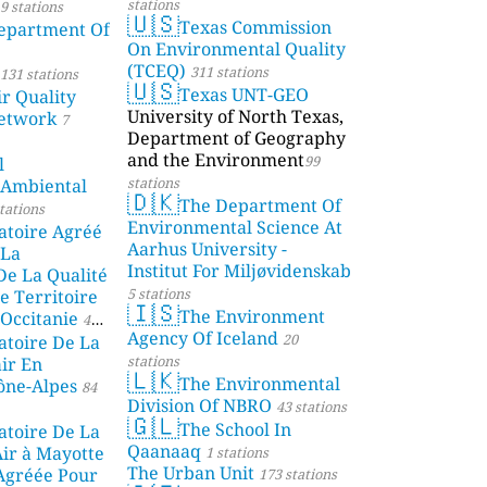
stations
9 stations
🇺🇸
Texas Commission
partment Of
On Environmental Quality
(TCEQ)
311 stations
131 stations
🇺🇸
Texas UNT-GEO
r Quality
University of North Texas,
etwork
7
Department of Geography
and the Environment
99
l
stations
 Ambiental
🇩🇰
The Department Of
tations
Environmental Science At
atoire Agréé
Aarhus University -
 La
Institut For Miljøvidenskab
De La Qualité
5 stations
e Territoire
🇮🇸
The Environment
Occitanie
44
Agency Of Iceland
20
atoire De La
stations
air En
🇱🇰
The Environmental
ône-Alpes
84
Division Of NBRO
43 stations
🇬🇱
The School In
atoire De La
Qaanaaq
Air à Mayotte
1 stations
The Urban Unit
 Agréée Pour
173 stations