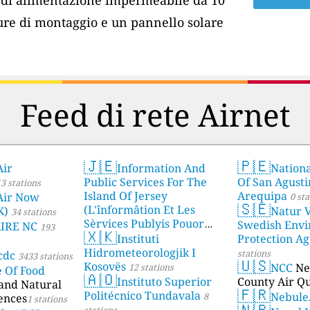
ure di montaggio e un pannello solare
Feed di rete Airnet
🇯🇪
🇵🇪
Air
Information And
Nationa
Public Services For The
Of San Agusti
3 stations
Island Of Jersey
Arequipa
Air Now
0 sta
🇸🇪
(L'înformâtion Et Les
K)
Natur V
34 stations
Sèrvices Publyis Pouor
Swedish Envi
AIRE NC
193
🇽🇰
I'Île Dé Jèrri)
Instituti
Protection A
2 stations
Hidrometeorologjik I
stations
cdc
3433 stations
🇺🇸
Kosovës
NCC
Ne
12 stations
e Of Food
🇦🇴
Instituto Superior
County Air Qu
 and Natural
🇫🇷
Politécnico Tundavala
Nebule
8
ences
1 stations
🇳🇵
stations