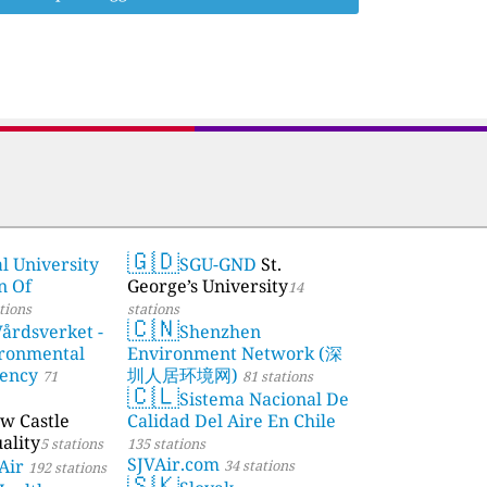
🇬🇩
l University
SGU-GND
St.
n Of
George’s University
14
tions
stations
🇨🇳
årdsverket -
Shenzhen
ronmental
Environment Network (深
gency
圳人居环境网)
71
81 stations
🇨🇱
Sistema Nacional De
w Castle
Calidad Del Aire En Chile
ality
5 stations
135 stations
SJVAir.com
Air
34 stations
192 stations
🇸🇰