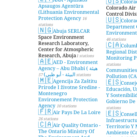
🇺🇸
Color
Apsaugos Agentūra
Colorado Air 
(Lithuania Environmental
Control Divis
🇺🇸
Protection Agency
16
Colora
stations
Department 
🇳🇬
Abuja SERLCAR
Environmenta
Space Environment
46 stations
🇨🇦
Research Laboratory,
Colum
Center for Atmospheric
Regional Dist
Research, Abuja
1 stations
Monitoring P
🇦🇪
AED - Environment
stations
Agency – Abu Dhabi ( هيئة
Communities
البيئة - أبو ظبي)
57 stations
Pollution (CA
🇲🇪
🇪🇸
Agencija Za Zaštitu
Consej
Prirode I životne Sredine -
Educación, U
Montenegro
Y Sostenibili
Environement Protection
Gobierno De 
Agency
10 stations
stations
🇫🇷
🇪🇸
Air Pays De La Loire
Consel
26 stations
Infraestructu
🇨🇦
Air Quality Ontario -
Territorio Y
The Ontario Ministry Of
Ambiente (Ca