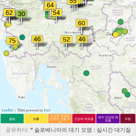
Leaflet
| Tiles
Esri
powered by
건강에 해로움
매우 건강에 해
좋음
보통
민감한 그룹 대
건강에 해로움
위험
로움
상
공유하다:
“
슬로베니아의 대기 오염 : 실시간 대기질