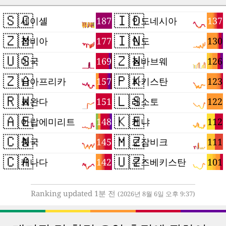
🇸🇨
🇮🇩
187
137
세이셸
인도네시아
🇿🇲
🇮🇳
177
130
잠비아
인도
🇺🇸
🇿🇼
169
126
미국
짐바브웨
🇿🇦
🇵🇰
157
123
남아프리카
파키스탄
🇷🇼
🇱🇸
151
122
르완다
레소토
🇦🇪
🇰🇪
148
112
아랍에미리트
케냐
🇨🇳
🇲🇿
145
111
중국
모잠비크
🇨🇦
🇺🇿
142
101
캐나다
우즈베키스탄
Ranking updated 1분 전
(2026년 8월 6일 오후 9:37)