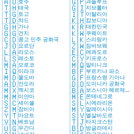
🇦🇺
🇬🇵
호주
과들루프
🇹🇭
🇬🇮
태국
지브롤터
🇹🇬
🇮🇹
토고
이탈리아
🇹🇩
🇰🇭
챠드
캄보디아
🇬🇭
🇰🇷
가나
대한민국
🇬🇬
🇰🇼
건지
쿠웨이트
🇨🇩
🇱🇰
콩고 민주 공화국
스리랑카
🇯🇴
🇿🇼
요르단
짐바브웨
🇱🇦
🇪🇨
라오스
에콰도르
🇱🇸
🇨🇾
레소토
키프로스
🇲🇦
🇲🇶
모로코
말티니크
🇮🇶
🇧🇫
이라크
부르키나 파소
🇲🇩
🇬🇫
몰도바
프랑스령 기아나
🇦🇩
🇩🇴
안도라
도미니카 공화국
🇲🇽
🇧🇦
멕시코
보스니아 헤르체고
🇲🇪
🇲🇲
몬테네그로
미얀마
비나
🇸🇱
🇸🇨
시에라리온
세이쉘
🇲🇾
🇿🇲
말레이시아
잠비아
🇸🇻
🇾🇹
엘살바도르
마요트
🇹🇯
🇻🇳
타지크스탄
베트남
🇧🇩
🇺🇬
방글라데시
우간다