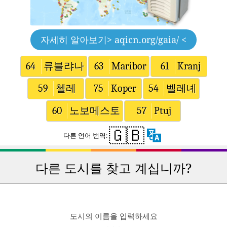
자세히 알아보기
> aqicn.org/gaia/ <
64
류블랴나
63
Maribor
61
Kranj
59
첼레
75
Koper
54
벨레녜
60
노보메스토
57
Ptuj
🇬🇧
다른 언어 번역:
다른 도시를 찾고 계십니까?
도시의 이름을 입력하세요