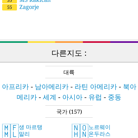
55
Zagorje
55
다른지도 :
대륙
아프리카
-
남아메리카
-
라틴 아메리카
-
북아
메리카
-
세계
-
아시아
-
유럽
-
중동
국가
(157)
🇲🇫
🇳🇴
생 마르탱
노르웨이
🇲🇱
🇭🇳
말리
온두라스