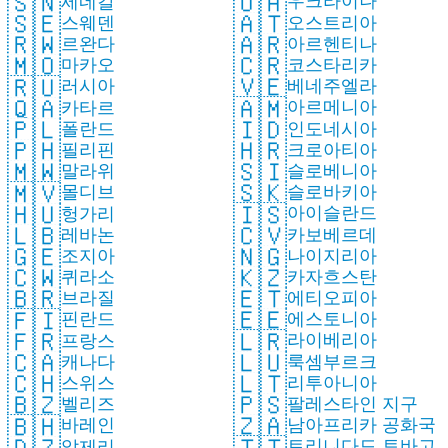
🇺🇦
🇸🇳
우크라이나
세네갈
🇦🇹
🇸🇪
오스트리아
스웨덴
🇦🇷
🇷🇼
아르헨티나
르완다
🇨🇷
🇲🇴
코스타리카
마카오
🇻🇪
🇷🇺
베네주엘라
러시아
🇦🇲
🇶🇦
아르메니아
카타르
🇮🇩
🇵🇱
인도네시아
폴란드
🇭🇷
🇵🇭
크로아티아
필리핀
🇸🇮
🇲🇼
슬로베니아
말라위
🇸🇰
🇲🇻
슬로바키아
몰디브
🇮🇸
🇭🇺
아이슬란드
헝가리
🇨🇻
🇱🇧
카보베르데
레바논
🇳🇬
🇬🇪
나이지리아
조지아
🇰🇿
🇨🇼
카자흐스탄
퀴라소
🇪🇹
🇧🇷
에티오피아
브라질
🇪🇪
🇫🇮
에스토니아
핀란드
🇱🇷
🇫🇷
라이베리아
프랑스
🇱🇺
🇨🇦
룩셈부르크
캐나다
🇱🇹
🇨🇭
리투아니아
스위스
🇵🇸
🇧🇿
팔레스타인 지구
벨리즈
🇿🇦
🇧🇭
남아프리카 공화국
바레인
🇹🇹
🇩🇿
트리니다드 토바고
알제리