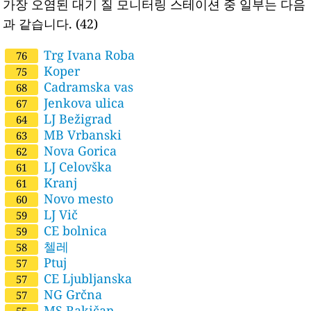
가장 오염된 대기 질 모니터링 스테이션 중 일부는 다음
과 같습니다.
(42)
Trg Ivana Roba
76
Koper
75
Cadramska vas
68
Jenkova ulica
67
LJ Bežigrad
64
MB Vrbanski
63
Nova Gorica
62
LJ Celovška
61
Kranj
61
Novo mesto
60
LJ Vič
59
CE bolnica
59
첼레
58
Ptuj
57
CE Ljubljanska
57
NG Grčna
57
MS Rakičan