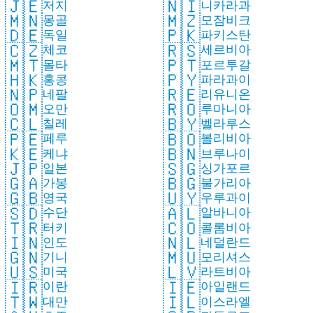
🇯🇪
🇳🇮
저지
니카라과
🇲🇳
🇲🇿
몽골
모잠비크
🇩🇪
🇵🇰
독일
파키스탄
🇨🇿
🇷🇸
체코
세르비아
🇲🇹
🇵🇹
몰타
포르투갈
🇭🇰
🇵🇾
홍콩
파라과이
🇳🇵
🇷🇪
네팔
리유니온
🇴🇲
🇷🇴
오만
루마니아
🇨🇱
🇧🇾
칠레
벨라루스
🇵🇪
🇧🇴
페루
볼리비아
🇰🇪
🇧🇳
케냐
브루나이
🇯🇵
🇸🇬
일본
싱가포르
🇬🇦
🇧🇬
가봉
불가리아
🇬🇧
🇺🇾
영국
우루과이
🇸🇩
🇦🇱
수단
알바니아
🇹🇷
🇨🇴
터키
콜롬비아
🇮🇳
🇳🇱
인도
네덜란드
🇬🇳
🇲🇺
기니
모리셔스
🇺🇸
🇱🇻
미국
라트비아
🇮🇷
🇮🇪
이란
아일랜드
🇹🇼
🇮🇱
대만
이스라엘