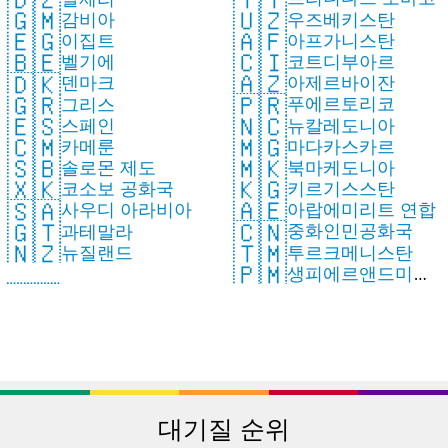
🇺🇿
🇬🇲
우즈베키스탄
감비아
🇦🇫
🇪🇬
아프가니스탄
이집트
🇨🇮
🇧🇪
코트디부아르
벨기에
🇦🇿
🇩🇰
아제르바이잔
덴마크
🇵🇷
🇬🇷
푸에르토리코
그리스
🇳🇨
🇪🇸
뉴칼레도니아
스페인
🇲🇬
🇨🇲
마다카스카르
카메룬
🇲🇰
🇸🇧
북마케도니아
솔로몬 제도
🇰🇬
🇽🇰
키르기스스탄
코소보 공화국
🇦🇪
🇸🇦
아랍에미리트 연합
사우디 아라비아
🇨🇳
🇬🇹
중화인민공화국
과테말라
🇹🇲
🇳🇿
투르크메니스탄
뉴질랜드
🇵🇲
생피에르앤드미클
롱
대기질 순위