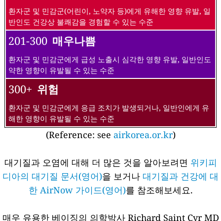
환자군 및 민감군(어린이, 노약자 등)에게 유해한 영향 유발, 일
반인도 건강상 불쾌감을 경험할 수 있는 수준
201-300
매우나쁨
환자군 및 민감군에게 급성 노출시 심각한 영향 유발, 일반인도
약한 영향이 유발될 수 있는 수준
300+
위험
환자군 및 민감군에게 응급 조치가 발생되거나, 일반인에게 유
해한 영향이 유발될 수 있는 수준
(Reference: see
airkorea.or.kr
)
대기질과 오염에 대해 더 많은 것을 알아보려면
위키피
디아의 대기질 문서(영어)
을 보거나
대기질과 건강에 대
한 AirNow 가이드(영어)
를 참조해보세요.
매우 유용한 베이징의 의학박사 Richard Saint Cyr MD