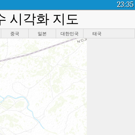
23:35
수 시각화 지도
중국
일본
대한민국
태국