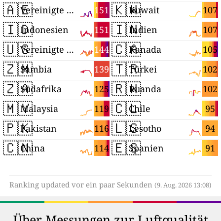
🇦🇪
🇰🇼
151
107
Vereinigte Arabische Emirate
Kuwait
🇮🇩
🇮🇳
151
107
Indonesien
Indien
🇺🇸
🇨🇦
144
105
Vereinigte Staaten
Kanada
🇿🇲
🇹🇷
139
102
Sambia
Türkei
🇿🇦
🇷🇼
125
102
Südafrika
Ruanda
🇲🇾
🇨🇱
119
95
Malaysia
Chile
🇵🇰
🇱🇸
116
94
Pakistan
Lesotho
🇨🇳
🇪🇸
114
91
China
Spanien
Ranking updated vor ein paar Sekunden
(9. Aug. 2026 13:08)
Über Messungen zur Luftqualität