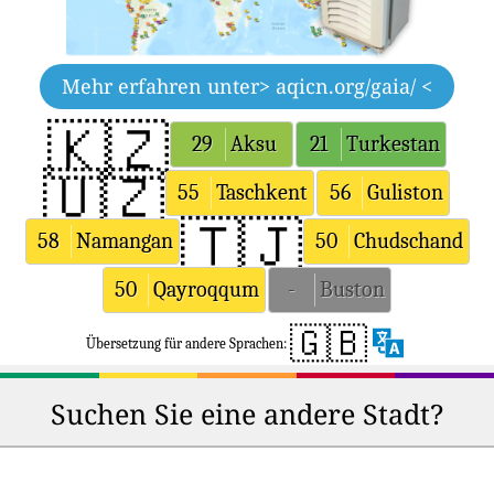
Mehr erfahren unter
> aqicn.org/gaia/ <
🇰🇿
29
Aksu
21
Turkestan
🇺🇿
55
Taschkent
56
Guliston
🇹🇯
58
Namangan
50
Chudschand
50
Qayroqqum
-
Buston
🇬🇧
Übersetzung für andere Sprachen:
Suchen Sie eine andere Stadt?