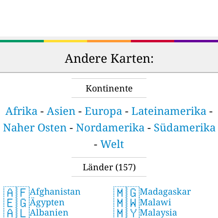
Andere Karten:
Kontinente
Afrika
-
Asien
-
Europa
-
Lateinamerika
-
Naher Osten
-
Nordamerika
-
Südamerika
-
Welt
Länder
(157)
🇦🇫
🇲🇬
Afghanistan
Madagaskar
🇪🇬
🇲🇼
Ägypten
Malawi
🇦🇱
🇲🇾
Albanien
Malaysia