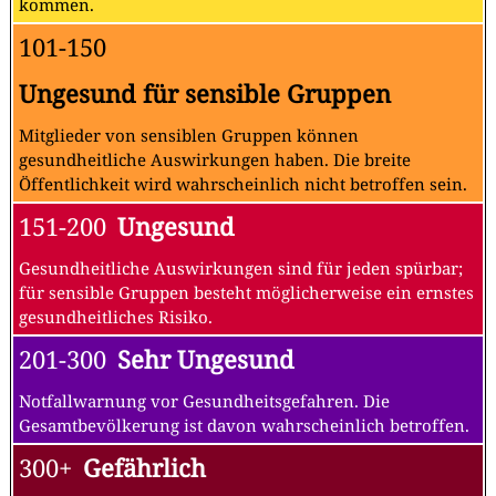
kommen.
101-150
Ungesund für sensible Gruppen
Mitglieder von sensiblen Gruppen können
gesundheitliche Auswirkungen haben. Die breite
Öffentlichkeit wird wahrscheinlich nicht betroffen sein.
151-200
Ungesund
Gesundheitliche Auswirkungen sind für jeden spürbar;
für sensible Gruppen besteht möglicherweise ein ernstes
gesundheitliches Risiko.
201-300
Sehr Ungesund
Notfallwarnung vor Gesundheitsgefahren. Die
Gesamtbevölkerung ist davon wahrscheinlich betroffen.
300+
Gefährlich