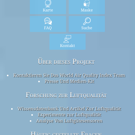
Karte
Maske
FAQ
Suche
Kontakt
Über dieses Projekt
Kontaktieren Sie Das World Air Quality Index Team
Presse Und Medien-Kit
Forschung zur Luftqualität
Wissensdatenbank Und Artikel Zur Luftqualität
Experimente zur Luftqualität
Analyse Von Luftgütesensoren
Häufig gestellte Fragen