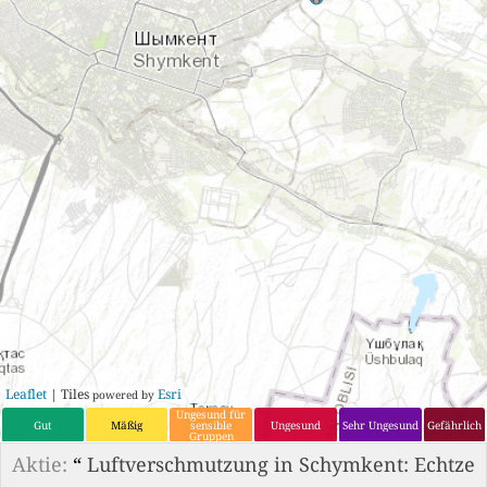
Leaflet
| Tiles
Esri
powered by
Ungesund für
Gut
Mäßig
sensible
Ungesund
Sehr Ungesund
Gefährlich
Gruppen
Aktie:
“
Luftverschmutzung in Schymkent: Echtze