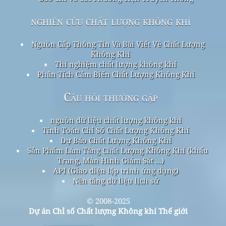
nghiên cứu chất lượng không khí
Nguồn Cấp Thông Tin Và Bài Viết Về Chất Lượng
Không Khí
Thí nghiệm chất lượng không khí
Phân Tích Cảm Biến Chất Lượng Không Khí
Câu hỏi thường gặp
nguồn dữ liệu chất lượng không khí
Tính Toán Chỉ Số Chất Lượng Không Khí
Dự Báo Chất Lượng Không Khí
Sản Phẩm Làm Tăng Chất Lượng Không Khí (khẩu
Trang, Màn Hình Giám Sát ...)
API (Giao diện lập trình ứng dụng)
Nền tảng dữ liệu lịch sử
© 2008-2025
Dự án Chỉ số Chất lượng Không khí Thế giới