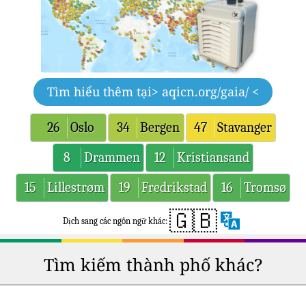
Tìm hiểu thêm tại
> aqicn.org/gaia/ <
26
Oslo
34
Bergen
47
Stavanger
8
Drammen
12
Kristiansand
15
Lillestrøm
19
Fredrikstad
16
Tromsø
🇬🇧
Dịch sang các ngôn ngữ khác:
Tìm kiếm thành phố khác?