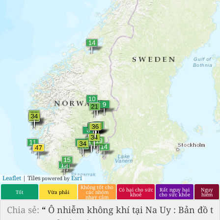
Leaflet
| Tiles
Esri
powered by
Không tốt cho
Có hại cho sức
Rất nguy hại
Nguy
Tốt
Vừa phải
các nhóm
khoẻ
cho sức khỏe
hiểm
nhạy cảm
Chia sẻ:
“
Ô nhiễm không khí tại Na Uy : Bản đồ t