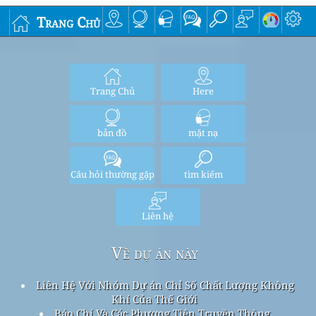
Trang Chủ
Trang Chủ
Here
bản đồ
mặt nạ
Câu hỏi thường gặp
tìm kiếm
Liên hệ
Về dự án này
Liên Hệ Với Nhóm Dự án Chỉ Số Chất Lượng Không
Khí Của Thế Giới
Báo Chí Và Các Phương Tiện Truyền Thông