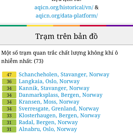
aqicn.org/historical/vn/
&
aqicn.org/data-platform/
Trạm trên bản đồ
Một số trạm quan trắc chất lượng không khí ô
nhiễm nhất:
(73)
Schancheholen, Stavanger, Norway
47
Langkaia, Oslo, Norway
36
Kannik, Stavanger, Norway
34
Danmarksplass, Bergen, Norway
34
Kransen, Moss, Norway
34
Sverresgate, Grenland, Norway
34
Klosterhaugen, Bergen, Norway
33
Radal, Bergen, Norway
31
Alnabru, Oslo, Norway
31