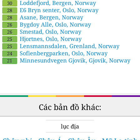
Loddefjord, Bergen, Norway
30
E6 Bryn senter, Oslo, Norway
28
Asane, Bergen, Norway
28
Bygdoy Alle, Oslo, Norway
26
Smestad, Oslo, Norway
26
Hjortnes, Oslo, Norway
25
Lensmannsdalen, Grenland, Norway
25
Sofienbergparken, Oslo, Norway
24
Minnesundvegen Gjovik, Gjovik, Norway
21
Các bản đồ khác:
lục địa