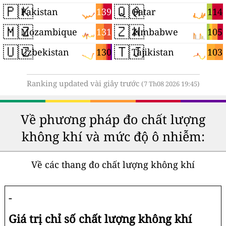
🇵🇰
🇶🇦
139
114
Pakistan
Qatar
🇲🇿
🇿🇼
131
105
Mozambique
Zimbabwe
🇺🇿
🇹🇯
130
103
Uzbekistan
Tajikistan
Ranking updated vài giây trước
(7 Th08 2026 19:45)
Về phương pháp đo chất lượng
không khí và mức độ ô nhiễm:
Về các thang đo chất lượng không khí
-
Giá trị chỉ số chất lượng không khí