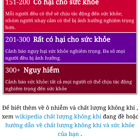
151-200
Có hại cho sức khỏe
Mỗi người đều có thể sẽ chịu tác động đến sức khỏe;
nhóm người nhạy cảm có thể bị ảnh hưởng nghiêm trọng
hơn.
201-300
Rất có hại cho sức khỏe
Cảnh báo nguy hại sức khỏe nghiêm trọng. Đa số mọi
người đều bị ảnh hưởng.
300+
Nguy hiểm
Cảnh báo sức khỏe: tất cả mọi người có thể chịu tác động
nghiêm trọng đến sức khỏe
Để biết thêm về ô nhiễm và chất lượng không khí ,
xem
wikipedia chất lượng không khí
đang đề hoặc
hướng dẫn về chất lượng không khí và sức khỏe
của bạn
.