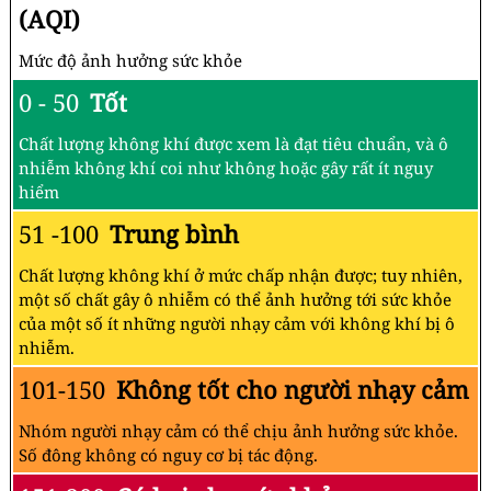
(AQI)
Mức độ ảnh hưởng sức khỏe
0 - 50
Tốt
Chất lượng không khí được xem là đạt tiêu chuẩn, và ô
nhiễm không khí coi như không hoặc gây rất ít nguy
hiểm
51 -100
Trung bình
Chất lượng không khí ở mức chấp nhận được; tuy nhiên,
một số chất gây ô nhiễm có thể ảnh hưởng tới sức khỏe
của một số ít những người nhạy cảm với không khí bị ô
nhiễm.
101-150
Không tốt cho người nhạy cảm
Nhóm người nhạy cảm có thể chịu ảnh hưởng sức khỏe.
Số đông không có nguy cơ bị tác động.