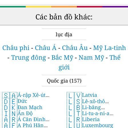
Các bản đồ khác:
lục địa
Châu phi
-
Châu Á
-
Châu Âu
-
Mỹ La-tinh
-
Trung đông
-
Bắc Mỹ
-
Nam Mỹ
-
Thế
giới
Quốc gia
(157)
🇸🇦
🇱🇻
Ả-rập Xê-út
Latvia
🇩🇪
🇱🇸
Đức
(Saudi Arabia)
Lê-xô-thô
🇩🇰
🇱🇧
Đan Mạch
Li-băng
(Lesotho)
🇱🇹
🇮🇳
Li-tu-a-ni-a
Ấn Độ
(Lebanon)
🇱🇷
🇦🇷
Liberia
(Lithuania)
Á Căn Đình
🇱🇺
🇦🇫
Luxembourg
A Phú Hãn
(Argentina)