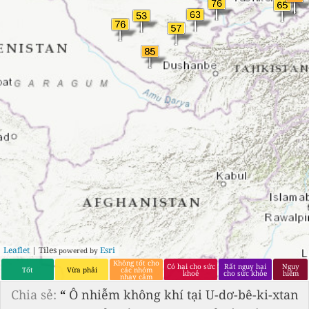
Leaflet
| Tiles
Esri
powered by
Không tốt cho
Có hại cho sức
Rất nguy hại
Nguy
Tốt
Vừa phải
các nhóm
khoẻ
cho sức khỏe
hiểm
nhạy cảm
Chia sẻ:
“
Ô nhiễm không khí tại U-dơ-bê-ki-xtan