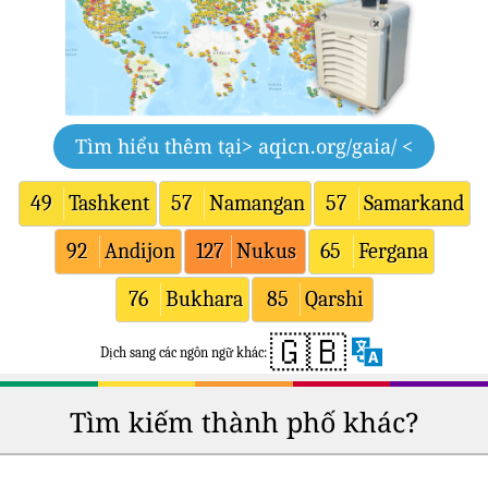
Tìm hiểu thêm tại
> aqicn.org/gaia/ <
49
Tashkent
57
Namangan
57
Samarkand
92
Andijon
127
Nukus
65
Fergana
76
Bukhara
85
Qarshi
🇬🇧
Dịch sang các ngôn ngữ khác:
Tìm kiếm thành phố khác?