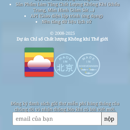
Sản Phẩm Làm Tăng Chất Lượng Không Khí (khẩu
Trang, Màn Hình Giám Sát ...)
API (Giao diện lập trình ứng dụng)
Nền tảng dữ liệu lịch sử
© 2008-2025
Dự án Chỉ số Chất lượng Không khí Thế giới
Đăng ký danh sách gửi thư miễn phí hàng tháng của
chúng tôi và nhận thông báo khi có bài viết mới.
nộp