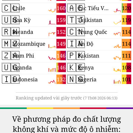
🇨🇱
🇦🇪
160
120
Chile
Các Tiểu Vương quốc Ả Rập Thống nhất
🇺🇸
🇹🇯
159
119
Hoa Kỳ
Tajikistan
🇷🇼
🇨🇳
152
114
Rwanda
Trung Quốc
🇲🇿
🇮🇳
149
114
Mozambique
Ấn Độ
🇿🇦
🇵🇰
146
111
Nam Phi
Pakistan
🇺🇬
🇰🇪
146
108
Uganda
Kenya
🇮🇩
🇳🇬
132
101
Indonesia
Nigeria
Ranking updated vài giây trước
(7 Th08 2026 06:13)
Về phương pháp đo chất lượng
không khí và mức độ ô nhiễm: