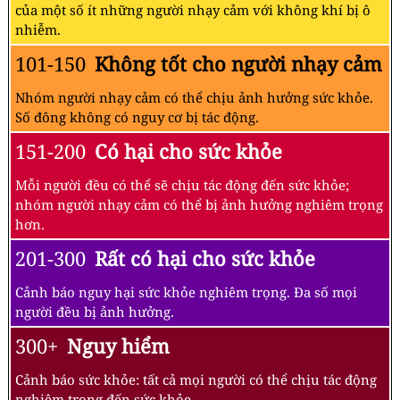
của một số ít những người nhạy cảm với không khí bị ô
nhiễm.
101-150
Không tốt cho người nhạy cảm
Nhóm người nhạy cảm có thể chịu ảnh hưởng sức khỏe.
Số đông không có nguy cơ bị tác động.
151-200
Có hại cho sức khỏe
Mỗi người đều có thể sẽ chịu tác động đến sức khỏe;
nhóm người nhạy cảm có thể bị ảnh hưởng nghiêm trọng
hơn.
201-300
Rất có hại cho sức khỏe
Cảnh báo nguy hại sức khỏe nghiêm trọng. Đa số mọi
người đều bị ảnh hưởng.
300+
Nguy hiểm
Cảnh báo sức khỏe: tất cả mọi người có thể chịu tác động
nghiêm trọng đến sức khỏe