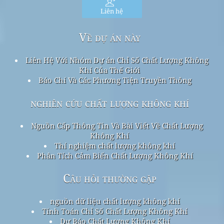
Liên hệ
Về dự án này
Liên Hệ Với Nhóm Dự án Chỉ Số Chất Lượng Không
Khí Của Thế Giới
Báo Chí Và Các Phương Tiện Truyền Thông
nghiên cứu chất lượng không khí
Nguồn Cấp Thông Tin Và Bài Viết Về Chất Lượng
Không Khí
Thí nghiệm chất lượng không khí
Phân Tích Cảm Biến Chất Lượng Không Khí
Câu hỏi thường gặp
nguồn dữ liệu chất lượng không khí
Tính Toán Chỉ Số Chất Lượng Không Khí
Dự Báo Chất Lượng Không Khí