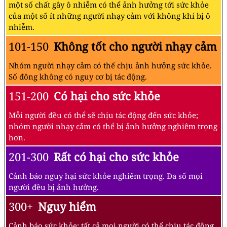
một số chất gây ô nhiễm có thể ảnh hưởng tới sức khỏe
của một số ít những người nhạy cảm với không khí bị ô
nhiễm.
101-150
Không tốt cho người nhạy cảm
Nhóm người nhạy cảm có thể chịu ảnh hưởng sức khỏe.
Số đông không có nguy cơ bị tác động.
151-200
Có hại cho sức khỏe
Mỗi người đều có thể sẽ chịu tác động đến sức khỏe;
nhóm người nhạy cảm có thể bị ảnh hưởng nghiêm trọng
hơn.
201-300
Rất có hại cho sức khỏe
Cảnh báo nguy hại sức khỏe nghiêm trọng. Đa số mọi
người đều bị ảnh hưởng.
300+
Nguy hiểm
Cảnh báo sức khỏe: tất cả mọi người có thể chịu tác động