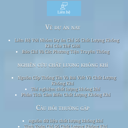
Liên hệ
Về dự án này
Liên Hệ Với Nhóm Dự án Chỉ Số Chất Lượng Không
Khí Của Thế Giới
Báo Chí Và Các Phương Tiện Truyền Thông
nghiên cứu chất lượng không khí
Nguồn Cấp Thông Tin Và Bài Viết Về Chất Lượng
Không Khí
Thí nghiệm chất lượng không khí
Phân Tích Cảm Biến Chất Lượng Không Khí
Câu hỏi thường gặp
nguồn dữ liệu chất lượng không khí
Tính Toán Chỉ Số Chất Lượng Không Khí