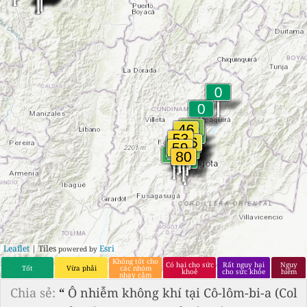
Leaflet
| Tiles
Esri
powered by
Không tốt cho
Có hại cho sức
Rất nguy hại
Nguy
Tốt
Vừa phải
các nhóm
khoẻ
cho sức khỏe
hiểm
nhạy cảm
Chia sẻ:
“
Ô nhiễm không khí tại Cô-lôm-bi-a (Col