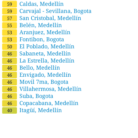
Caldas, Medellín
59
Carvajal - Sevillana, Bogota
59
San Cristobal, Medellín
57
Belén, Medellín
55
Aranjuez, Medellín
53
Fontibon, Bogota
53
El Poblado, Medellín
50
Sabaneta, Medellín
46
La Estrella, Medellín
46
Bello, Medellín
46
Envigado, Medellín
46
Movil 7ma, Bogota
46
Villahermosa, Medellín
46
Suba, Bogota
46
Copacabana, Medellín
46
Itagüí, Medellín
40