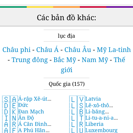
Các bản đồ khác:
lục địa
Châu phi
-
Châu Á
-
Châu Âu
-
Mỹ La-tinh
-
Trung đông
-
Bắc Mỹ
-
Nam Mỹ
-
Thế
giới
Quốc gia
(157)
🇸🇦
🇱🇻
Ả-rập Xê-út
Latvia
🇩🇪
🇱🇸
Đức
(Saudi Arabia)
Lê-xô-thô
🇩🇰
🇱🇧
Đan Mạch
Li-băng
(Lesotho)
🇱🇹
🇮🇳
Li-tu-a-ni-a
Ấn Độ
(Lebanon)
🇱🇷
🇦🇷
Liberia
(Lithuania)
Á Căn Đình
🇱🇺
🇦🇫
Luxembourg
A Phú Hãn
(Argentina)