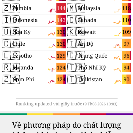
🇿🇲
🇲🇾
144
118
Zambia
Malaysia
🇮🇩
🇨🇦
143
110
Indonesia
Canada
🇺🇸
🇰🇼
130
109
Hoa Kỳ
Kuwait
🇨🇱
🇮🇳
130
97
Chile
Ấn Độ
🇱🇸
🇨🇳
129
96
Lesotho
Trung Quốc
🇷🇼
🇹🇷
124
94
Rwanda
Thổ Nhĩ Kỳ
🇿🇦
🇹🇯
124
90
Nam Phi
Tajikistan
Ranking updated vài giây trước
(9 Th08 2026 10:03)
Về phương pháp đo chất lượng