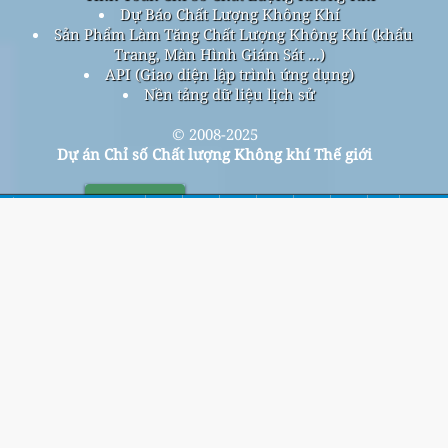
Dự Báo Chất Lượng Không Khí
Sản Phẩm Làm Tăng Chất Lượng Không Khí (khẩu
Trang, Màn Hình Giám Sát ...)
API (Giao diện lập trình ứng dụng)
Nền tảng dữ liệu lịch sử
© 2008-2025
Dự án Chỉ số Chất lượng Không khí Thế giới
Trang Chủ
Đăng ký danh sách gửi thư miễn phí hàng tháng của
chúng tôi và nhận thông báo khi có bài viết mới.
nộp