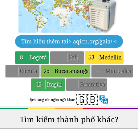
Tìm hiểu thêm tại
> aqicn.org/gaia/ <
8
Bogotá
-
Cali
53
Medellín
-
Cúcuta
25
Bucaramanga
-
Manizales
13
Itagüí
-
Facatativá
🇬🇧
Dịch sang các ngôn ngữ khác:
Tìm kiếm thành phố khác?