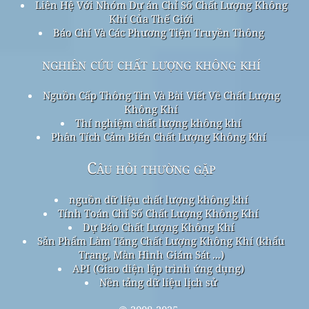
Liên Hệ Với Nhóm Dự án Chỉ Số Chất Lượng Không
Khí Của Thế Giới
Báo Chí Và Các Phương Tiện Truyền Thông
nghiên cứu chất lượng không khí
Nguồn Cấp Thông Tin Và Bài Viết Về Chất Lượng
Không Khí
Thí nghiệm chất lượng không khí
Phân Tích Cảm Biến Chất Lượng Không Khí
Câu hỏi thường gặp
nguồn dữ liệu chất lượng không khí
Tính Toán Chỉ Số Chất Lượng Không Khí
Dự Báo Chất Lượng Không Khí
Sản Phẩm Làm Tăng Chất Lượng Không Khí (khẩu
Trang, Màn Hình Giám Sát ...)
API (Giao diện lập trình ứng dụng)
Nền tảng dữ liệu lịch sử