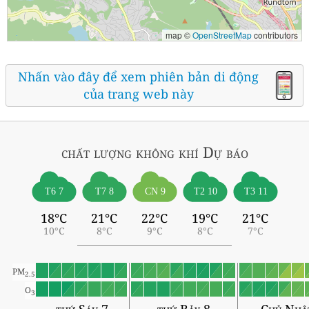
map ©
OpenStreetMap
contributors
Nhấn vào đây để xem phiên bản di động
của trang web này
chất lượng không khí
Dự báo
T6 7
T7 8
CN 9
T2 10
T3 11
18°C
21°C
22°C
19°C
21°C
10°C
8°C
9°C
8°C
7°C
PM
2.5
O
3
thứ Sáu 7
thứ Bảy 8
Chủ Nhậ