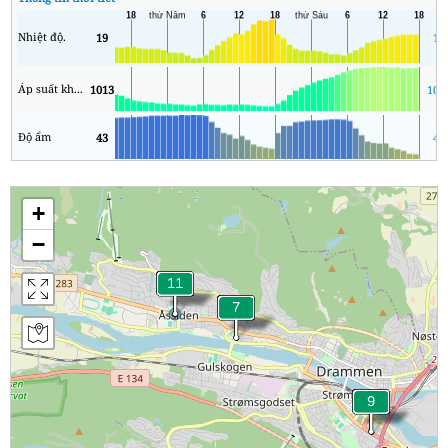
Nhiệt độ.
19
13
Áp suất không khí
1013
100
Độ ẩm
43
43
+
−