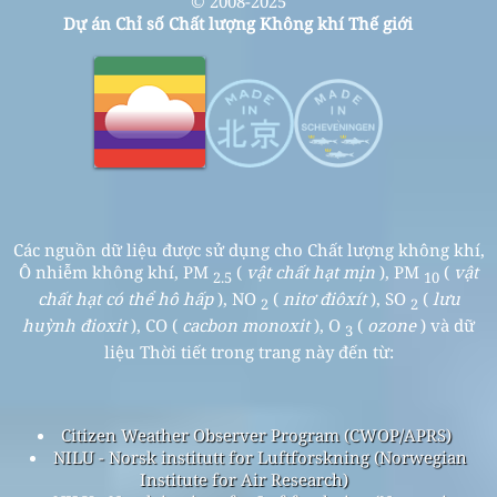
© 2008-2025
Dự án Chỉ số Chất lượng Không khí Thế giới
Các nguồn dữ liệu được sử dụng cho Chất lượng không khí,
Ô nhiễm không khí, PM
(
vật chất hạt mịn
), PM
(
vật
2.5
10
chất hạt có thể hô hấp
), NO
(
nitơ điôxít
), SO
(
lưu
2
2
huỳnh đioxit
), CO (
cacbon monoxit
), O
(
ozone
) và dữ
3
liệu Thời tiết trong trang này đến từ:
Citizen Weather Observer Program (CWOP/APRS)
NILU - Norsk institutt for Luftforskning (Norwegian
Institute for Air Research)