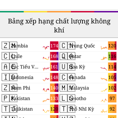
Bảng xếp hạng chất lượng không
khí
🇿🇲
🇨🇳
174
120
Zambia
Trung Quốc
🇨🇱
🇶🇦
168
116
Chile
Qatar
🇦🇪
🇺🇸
161
114
Các Tiểu Vương quốc Ả Rập Thống nhất
Hoa Kỳ
🇮🇩
🇨🇦
148
105
Indonesia
Canada
🇿🇦
🇲🇾
140
102
Nam Phi
Malaysia
🇵🇰
🇱🇸
133
97
Pakistan
Lesotho
🇹🇯
🇹🇷
120
92
Tajikistan
Thổ Nhĩ Kỳ