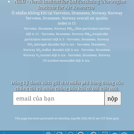
NILU - Norsk institutt for Luftforskning (Norwegian
Institute for Air Research)
Ô nhiễm không khí tại Varveien, Drammen, Norway, Norway
Varveien, Drammen, Norway overall air quality
index is 11
Varveien, Drammen, Norway PM
(fine particulate matter)
2.5
AQI is 11 - Varveien, Drammen, Norway PM
(respirable
10
particulate matter) AQI is 5 - Varveien, Drammen, Norway
NO
(nitrogen dioxide) AQI is n/a - Varveien, Drammen,
2
Norway SO
(sulfur dioxide) AQI is n/a - Varveien, Drammen,
2
Norway O
(ozone) AQI is n/a - Varveien, Drammen, Norway
3
CO (carbon monoxide) AQI is n/a -
Đăng ký danh sách gửi thư miễn phí hàng tháng của
chúng tôi và nhận thông báo khi có bài viết mới.
nộp
This page has been generated on Saturday, Aug 8th 2026, 00:25 am CST from jp2n