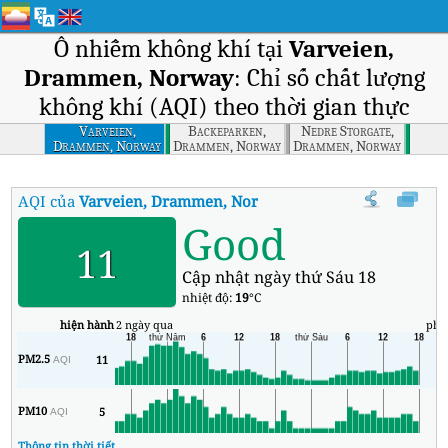
Ô nhiễm không khí tại
Varveien,
Drammen, Norway
: Chỉ số chất lượng
không khí (AQI) theo thời gian thực
Varveien,
Backeparken,
Nedre Storgate,
Drammen, Norway
Drammen, Norway
Drammen, Norway
AQI của
Varveien, Drammen, Norway
:
Chỉ số chất lượng không k
Good
11
Cập nhật ngày thứ Sáu 18
nhiệt độ:
19
°C
hiện hành
2 ngày qua
phú
PM2.5
11
4
AQI
PM10
5
3
AQI
Thông tin thời tiết