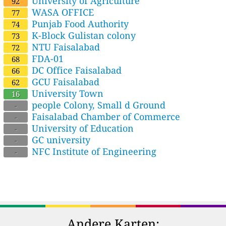
University of Agriculture
92
WASA OFFICE
77
Punjab Food Authority
74
K-Block Gulistan colony
73
NTU Faisalabad
72
FDA-01
68
DC Office Faisalabad
66
GCU Faisalabad
62
University Town
16
people Colony, Small d Ground
-
Faisalabad Chamber of Commerce
-
University of Education
-
GC university
-
NFC Institute of Engineering
-
Andere Karten: