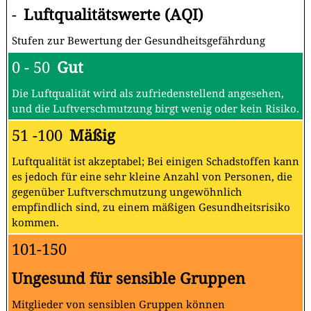
-
Luftqualitätswerte (AQI)
Stufen zur Bewertung der Gesundheitsgefährdung
0 - 50
Gut
Die Luftqualität wird als zufriedenstellend angesehen,
und die Luftverschmutzung birgt wenig oder kein Risiko.
51 -100
Mäßig
Luftqualität ist akzeptabel; Bei einigen Schadstoffen kann
es jedoch für eine sehr kleine Anzahl von Personen, die
gegenüber Luftverschmutzung ungewöhnlich
empfindlich sind, zu einem mäßigen Gesundheitsrisiko
kommen.
101-150
Ungesund für sensible Gruppen
Mitglieder von sensiblen Gruppen können