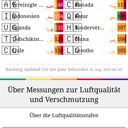
🇦🇪
🇨🇦
148
115
Vereinigte Arabische Emirate
Kanada
🇮🇩
🇶🇦
134
108
Indonesien
Katar
🇺🇬
🇭🇰
132
107
Uganda
Sonderverwaltungsregion Hongkong
🇹🇯
🇨🇳
128
106
Tadschikistan
China
🇨🇱
🇱🇸
126
105
Chile
Lesotho
Ranking updated vor ein paar Sekunden
(8. Aug. 2026 06:28)
Über Messungen zur Luftqualität
und Verschmutzung
Über die Luftqualitätsstufen