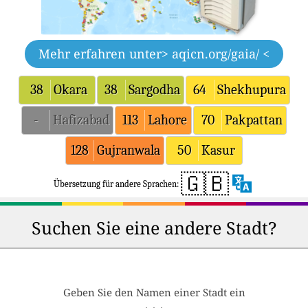
Mehr erfahren unter
> aqicn.org/gaia/ <
38
Okara
38
Sargodha
64
Shekhupura
-
Hafizabad
113
Lahore
70
Pakpattan
128
Gujranwala
50
Kasur
🇬🇧
Übersetzung für andere Sprachen:
Suchen Sie eine andere Stadt?
Geben Sie den Namen einer Stadt ein