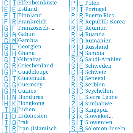
🇨🇮
🇵🇱
Elfenbeinküste
Polen
🇪🇪
🇵🇹
Estland
Portugal
🇫🇮
🇵🇷
Finnland
Puerto Rico
🇫🇷
🇰🇷
Frankreich
Republik Korea
🇬🇫
🇷🇪
Französisch-
Réunion
🇬🇦
🇷🇼
Gabun
Guayana
Ruanda
🇬🇲
🇷🇴
Gambia
Rumänien
🇬🇪
🇷🇺
Georgien
Russland
🇬🇭
🇿🇲
Ghana
Sambia
🇬🇮
🇸🇦
Gibraltar
Saudi-Arabien
🇬🇷
🇸🇪
Griechenland
Schweden
🇬🇵
🇨🇭
Guadeloupe
Schweiz
🇬🇹
🇸🇳
Guatemala
Senegal
🇬🇬
🇷🇸
Guernsey
Serbien
🇬🇳
🇸🇨
Guinea
Seychellen
🇭🇳
🇸🇱
Honduras
Sierra Leone
🇭🇰
🇿🇼
Hongkong
Simbabwe
🇮🇳
🇸🇬
Indien
Singapur
🇮🇩
🇸🇰
Indonesien
Slowakei
🇮🇶
🇸🇮
Irak
Slowenien
(Slowakische Republik)
🇮🇷
🇸🇧
Iran (Islamische
Solomon-Inseln