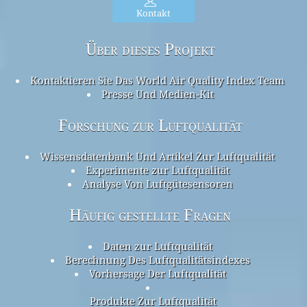
Kontakt
Über dieses Projekt
Kontaktieren Sie Das World Air Quality Index Team
Presse Und Medien-Kit
Forschung zur Luftqualität
Wissensdatenbank Und Artikel Zur Luftqualität
Experimente zur Luftqualität
Analyse Von Luftgütesensoren
Häufig gestellte Fragen
Daten zur Luftqualität
Berechnung Des Luftqualitätsindexes
Vorhersage Der Luftqualität
Produkte Zur Luftqualität