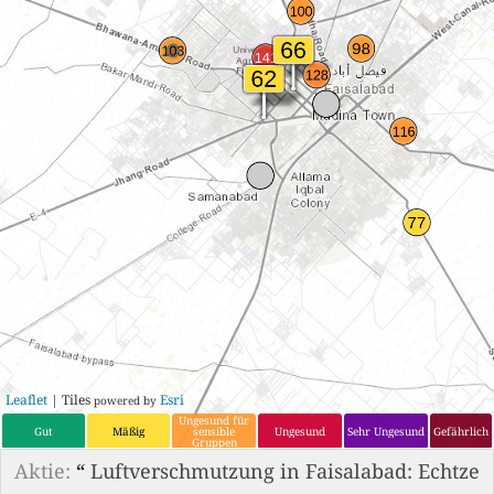
Leaflet
| Tiles
Esri
powered by
Ungesund für
Gut
Mäßig
sensible
Ungesund
Sehr Ungesund
Gefährlich
Gruppen
Aktie:
“
Luftverschmutzung in Faisalabad: Echtze