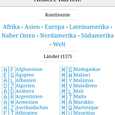
Kontinente
Afrika
-
Asien
-
Europa
-
Lateinamerika
-
Naher Osten
-
Nordamerika
-
Südamerika
-
Welt
Länder
(157)
🇦🇫
🇲🇬
Afghanistan
Madagaskar
🇪🇬
🇲🇼
Ägypten
Malawi
🇦🇱
🇲🇾
Albanien
Malaysia
🇩🇿
🇲🇻
Algerien
Malediven
🇦🇩
🇲🇱
Andorra
Mali
🇦🇷
🇲🇹
Argentinien
Malta
🇦🇲
🇲🇦
Armenien
Marokko
🇦🇿
🇲🇶
Aserbaidschan
Martinique
🇪🇹
🇲🇺
Äthiopien
Mauritius