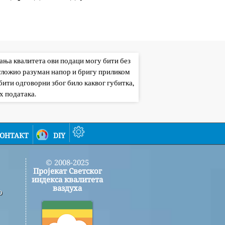
вања квалитета ови подаци могу бити без
 уложио разуман напор и бригу приликом
ити одговорни због било каквог губитка,
х података.
онтакт
diy
© 2008-2025
Пројекат Светског
индекса квалитета
ваздуха
о