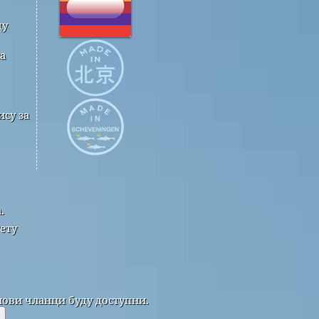
ду
а
су за
.
ету
нови чланци буду доступни.