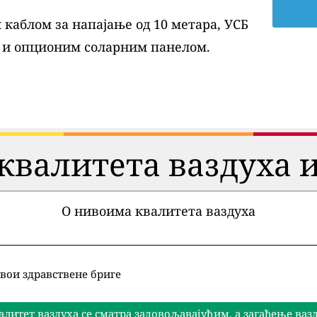
каблом за напајање од 10 метара, УСБ
 и опционим соларним панелом.
квалитета ваздуха и
О нивоима квалитета ваздуха
вои здравствене бриге
алитет ваздуха се сматра задовољавајућим, а загађење ва