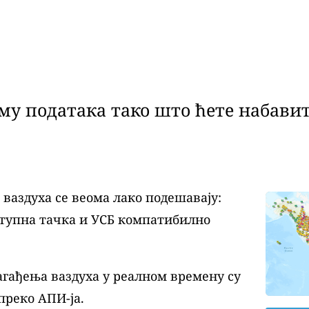
у података тако што ћете набавит
аздуха се веома лако подешавају:
ступна тачка и УСБ компатибилно
агађења ваздуха у реалном времену су
преко АПИ-ја.