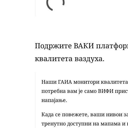
Подржите ВАКИ платформ
квалитета ваздуха.
Наши ГАИА монитори квалитета в
потребна вам је само ВИФИ при
напајање.
Када се повежете, ваши нивои з
тренутно доступни на мапама и 