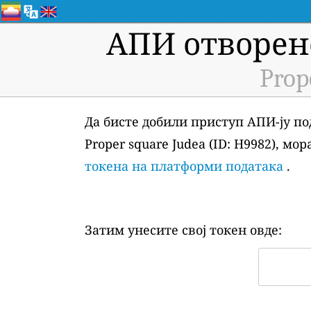
АПИ отворен
Prop
Да бисте добили приступ АПИ-ју по
Proper square Judea (ID: H9982), м
токена на платформи података
.
Затим унесите свој токен овде: