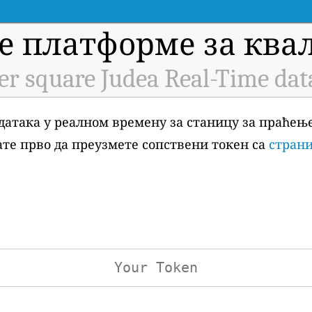
е платформе за квал
er square Judea Real-Time dat
датака у реалном времену за станицу за праћењ
орате прво да преузмете сопствени токен са
страни