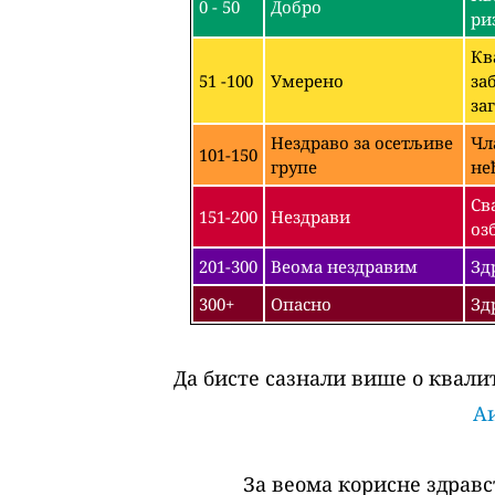
0 - 50
Добро
ри
Кв
51 -100
Умерено
за
за
Нездраво за осетљиве
Чл
101-150
групе
не
Св
151-200
Нездрави
оз
201-300
Веома нездравим
Зд
300+
Опасно
Зд
Да бисте сазнали више о квалит
Аи
За веома корисне здравс