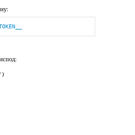
ну:
TOKEN__
испод:
 )