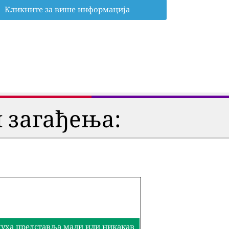
Кликните за више информација
 загађења:
здуха представља мали или никакав