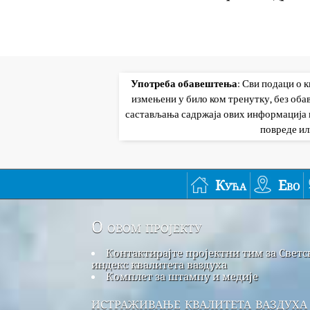
Употреба обавештења
: Сви подаци о 
измењени у било ком тренутку, без об
састављања садржаја ових информација и
повреде ил
Кућа
Ево
О овом пројекту
Контактирајте пројектни тим за Светс
индекс квалитета ваздуха
Комплет за штампу и медије
истраживање квалитета ваздуха