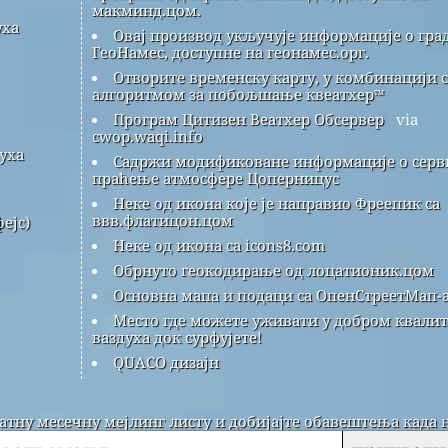
макминд.цом.
уха
Овај производ укључује информације о гра
ГеоНамес, доступне на геонамес.орг.
Отворите временску карту, у комбинацији с
алгоритмом за побољшање квеатхер™
Програм Цитизен Веатхер Обсервер
via
cwop.waqi.info
уха
Садржи модификоване информације о серви
праћење атмосфере Цоперницус
Неке од икона које је направио Фреепик са
ввв.флатицон.цом
ејс)
Неке од икона са icons8.com
Обрнуто геокодирање од лоцатионик.цом
Основна мапа и подаци са ОпенСтреетМап-а
Место где можете уживати у добром квалит
ваздуха док сурфујете!
QUACO дизајн
латну месечну мејлинг листу и добијајте обавештења када 