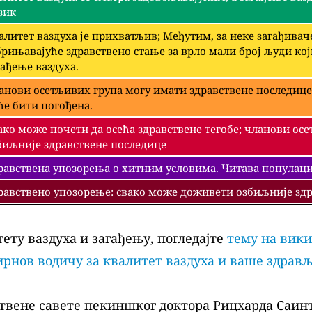
зик
алитет ваздуха је прихватљив; Међутим, за неке загађива
брињавајуће здравствено стање за врло мали број људи ко
гађење ваздуха.
анови осетљивих група могу имати здравствене последице
ће бити погођена.
ако може почети да осећа здравствене тегобе; чланови ос
биљније здравствене последице
равствена упозорења о хитним условима. Читава популациј
равствено упозорење: свако може доживети озбиљније здр
ету ваздуха и загађењу, погледајте
тему на вики
рнов водичу за квалитет ваздуха и ваше здрав
твене савете пекиншког доктора Рицхарда Саинт