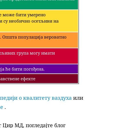
че може бити умерено
ји су необично осетљиви на
. Општа популација вероватно
етљивих група могу имати
а ће бити погођена.
авствене ефекте
педији о квалитету ваздуха
или
ље
.
 Цир МД, погледајте блог