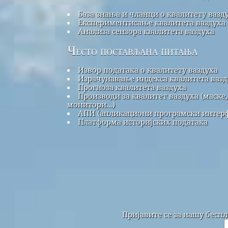
База знања и чланци о квалитету вазд
Експериментисање квалитета ваздуха
Анализа сензора квалитета ваздуха
Често постављана питања
Извор података о квалитету ваздуха
Израчунавање индекса квалитета вазд
Прогноза квалитета ваздуха
Производи за квалитет ваздуха (маске,
монитори...)
АПИ (апликациони програмски интерф
Платформа историјских података
Пријавите се за нашу бесп