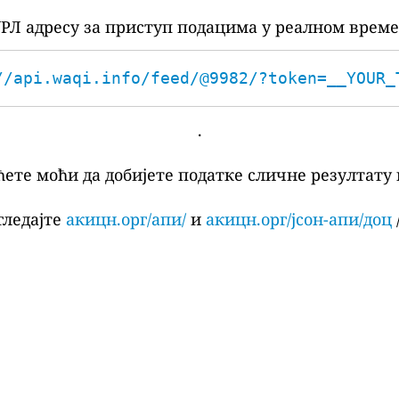
РЛ адресу за приступ подацима у реалном време
//api.waqi.info/feed/@9982/?token=__YOUR_
.
ћете моћи да добијете податке сличне резултату 
гледајте
акицн.орг/апи/
и
акицн.орг/јсон-апи/доц
/