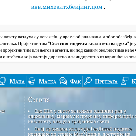
ввв.михеалтхбеијинг.цом
.
квалитету ваздуха су неважећи у време објављивања, а због обезбеђи
авештења. Пројектни тим
"Светског индекса квалитета ваздуха"
је
 пројектни тим или његови агенти, ни под каквим околностима неће б
и оштећења која настају директно или индиректно из коришћења ови
Мапа
Маска
Фак
Претрага
К
Credits
ки
Све ЕПА у свету за њихов одличан рад у
одржавању, мерењу и пружању информација 
квалитету ваздуха грађанима света
Овај производ укључује ГеоЛите2 податке
креиране од стране МакМинд-а, доступне на