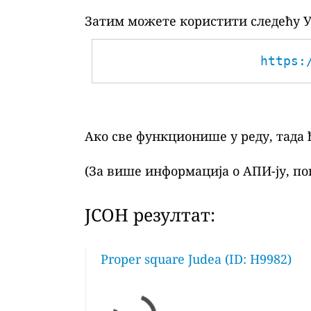
Затим можете користити следећу У
https:
Ако све функционише у реду, тада 
(За више информација о АПИ-ју, по
ЈСОН резултат:
Proper square Judea (ID: H9982)