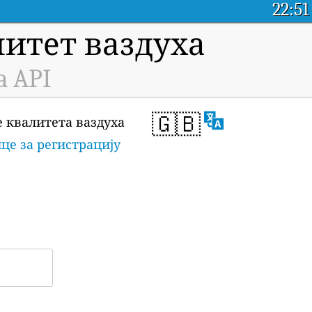
22:51
итет ваздуха
a API
🇬🇧
е квалитета ваздуха
це за регистрацију