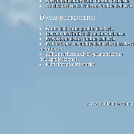
Sperimentazione sulla qualità dell'aria
Analisi dei sensori della qualità dell'aria
Domande frequenti
Fonte dati sulla qualità dell'aria
Calcolo dell'indice di qualità dell'aria
Previsione della qualità dell'aria
Prodotti per la qualità dell'aria (maschere
monitor...)
API (interfaccia di programmazione
dell'applicazione)
Piattaforma dati storici
Iscriviti alla nostra m