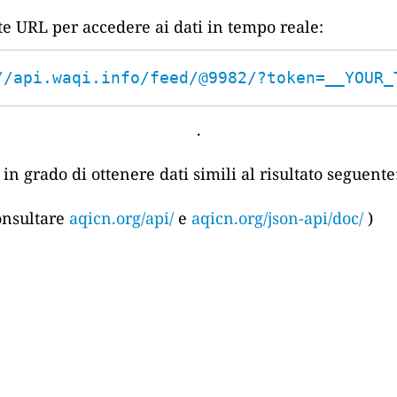
nte URL per accedere ai dati in tempo reale:
//api.waqi.info/feed/@9982/?token=__YOUR_
.
in grado di ottenere dati simili al risultato seguente
consultare
aqicn.org/api/
e
aqicn.org/json-api/doc/
)