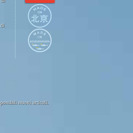
 di
 di
ponibili nuovi articoli.