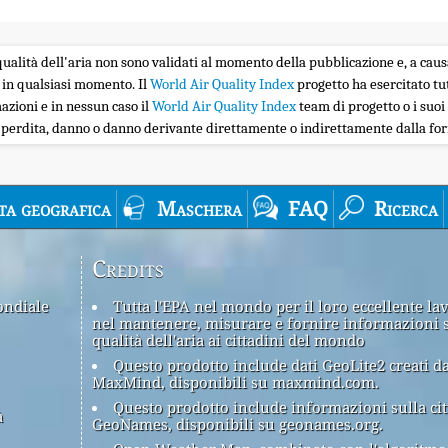
la qualità dell'aria non sono validati al momento della pubblicazione e, a caus
 in qualsiasi momento. Il
World Air Quality Index
progetto ha esercitato tu
zioni e in nessun caso il
World Air Quality Index
team di progetto o i suoi 
i perdita, danno o danno derivante direttamente o indirettamente dalla forn
ta geografica
Maschera
FAQ
Ricerca
Credits
ondiale
Tutta l'EPA nel mondo per il loro eccellente la
nel mantenere, misurare e fornire informazioni 
qualità dell'aria ai cittadini del mondo
Questo prodotto include dati GeoLite2 creati d
MaxMind, disponibili su maxmind.com.
Questo prodotto include informazioni sulla cit
à
GeoNames, disponibili su geonames.org.