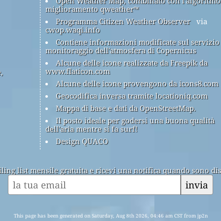
Open Weather Map, combinato con l'algoritmo
miglioramento qweather™
Programma Citizen Weather Observer
via
cwop.waqi.info
Contiene informazioni modificate sul servizio
monitoraggio dell'atmosfera di Copernicus
Alcune delle icone realizzate da Freepik da
www.flaticon.com
,
Alcune delle icone provengono da icons8.com
Geocodifica inversa tramite locationiq.com
Mappa di base e dati da OpenStreetMap.
Il posto ideale per godersi una buona qualità
dell'aria mentre si fa surf!
Design QUACO
ailing list mensile gratuita e ricevi una notifica quando sono dis
invia
This page has been generated on Saturday, Aug 8th 2026, 04:46 am CST from jp2n