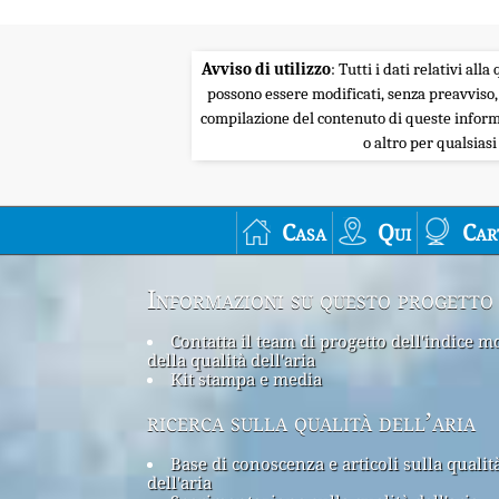
Avviso di utilizzo
: Tutti i dati relativi al
possono essere modificati, senza preavviso,
compilazione del contenuto di queste informa
o altro per qualsias
Casa
Qui
Car
Informazioni su questo progetto
Contatta il team di progetto dell'indice m
della qualità dell'aria
Kit stampa e media
ricerca sulla qualità dell’aria
Base di conoscenza e articoli sulla qualit
dell'aria