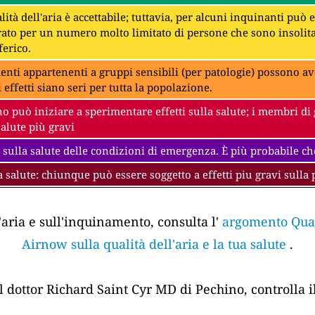
lità dell'aria è accettabile; tuttavia, per alcuni inquinanti può
to per un numero molto limitato di persone che sono insolit
erico.
denti appartenenti a gruppi sensibili (per patologie) possono av
i effetti siano seri per tutta la popolazione.
 può iniziare a sperimentare effetti sulla salute; i membri di 
salute più gravi
 sulla salute delle condizioni di emergenza. È più probabile che
a salute: chiunque può essere soggetto a effetti piu gravi sulla 
'aria e sull'inquinamento, consulta l'
argomento Quali
Airnow sulla qualità dell'aria e la tua salute
.
el dottor Richard Saint Cyr MD di Pechino, controlla i