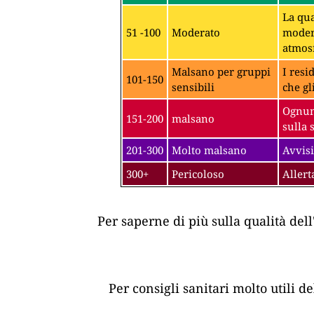
La qua
51 -100
Moderato
modera
atmosf
Malsano per gruppi
I resi
101-150
sensibili
che gl
Ognuno
151-200
malsano
sulla 
201-300
Molto malsano
Avvisi
300+
Pericoloso
Allert
Per saperne di più sulla qualità dell
Per consigli sanitari molto utili d