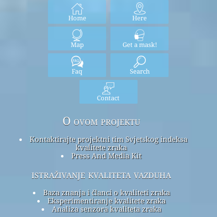
Home
Here
Map
Get a mask!
Faq
Search
Contact
O ovom projektu
Kontaktirajte projektni tim Svjetskog indeksa
kvalitete zraka
Press And Media Kit
istraživanje kvaliteta vazduha
Baza znanja i članci o kvaliteti zraka
Eksperimentiranje kvalitete zraka
Analiza senzora kvaliteta zraka