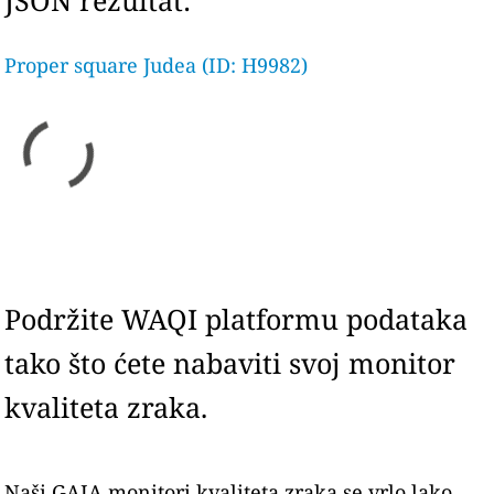
JSON rezultat:
Proper square Judea (ID: H9982)
Podržite WAQI platformu podataka
tako što ćete nabaviti svoj monitor
kvaliteta zraka.
Naši GAIA monitori kvaliteta zraka se vrlo lako