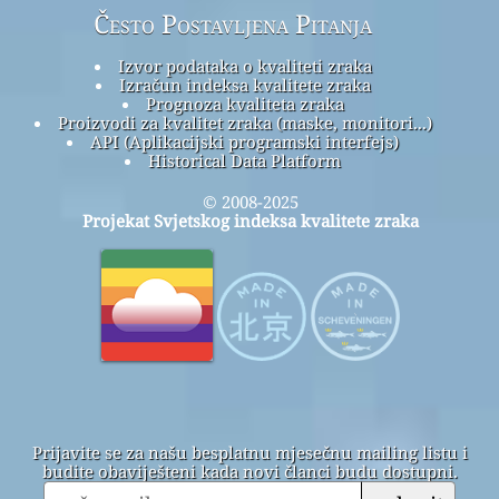
Često Postavljena Pitanja
Izvor podataka o kvaliteti zraka
Izračun indeksa kvalitete zraka
Prognoza kvaliteta zraka
Proizvodi za kvalitet zraka (maske, monitori...)
API (Aplikacijski programski interfejs)
Historical Data Platform
© 2008-2025
Projekat Svjetskog indeksa kvalitete zraka
Prijavite se za našu besplatnu mjesečnu mailing listu i
budite obaviješteni kada novi članci budu dostupni.