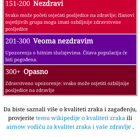
151-200
Nezdravi
Svako može početi osjećati posljedice na zdravlje; članovi
osjetljivih grupa mogu imati ozbiljnije zdravstvene
posljedice
201-300
Veoma nezdravim
Upozorenja o hitnim slučajevima. Čitava populacija će
biti pogođena.
300+
Opasno
Zdravstveno upozorenje: svako može osjetiti ozbiljnije
posljedice na zdravlje
Da biste saznali više o kvaliteti zraka i zagađenju,
provjerite
temu wikipedije o kvaliteti zraka
ili
airnow vodiču za kvalitet zraka i vaše zdravlje
.