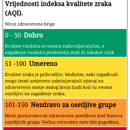
Vrijednosti indeksa kvalitete zraka
(AQI).
Nivoi zdravstvene brige
0 - 50
Dobro
Kvalitet vazduha se smatra zadovoljavajućim, a
zagađenje vazduha predstavlja mali ili nikakav rizik
51 -100
Umereno
Kvalitet zraka je prihvatljiv; Međutim, neki zagađivači
mogu imati umjereno zabrinjavajući utjecaj na
zdravstveno stanje malog broja ljudi koji su veoma
osjetljivi na zagađenje zraka.
101-150
Nezdravo za osetljive grupe
Može prouzrokovati zdravstvene poteškoće kod članova
osjetljivih grupa. Većina verovatno neće biti pogođena.