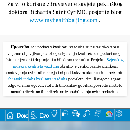
Za vrlo korisne zdravstvene savjete pekinškog
doktora Richarda Saint Cyr MD, posjetite blog
www.myhealthbeijing.com
.
Upotreba
: Svi podaci o kvalitetu vazduha su neverifikovani u
vrijeme objavljivanja, a zbog osiguranja kvaliteta ovi podaci mogu
biti izmjenjeni i dopunjeni u bilo kom trenutku. Projekat
Svjetskog
indeksa kvaliteta vazduha
obratio je veliku pažnju prilikom
sastavljanja ovih informacija i ni pod kakvim okolnostima neće biti
Svjetski indeks kvaliteta vazduha
projektni tim ili njegovi agenti
odgovorni za ugovor, štetu ili bilo kakav gubitak, povredu ili štetu
nastalu direktno ili indirektno iz snabdevanja ovim podacima.
Dom
Evo